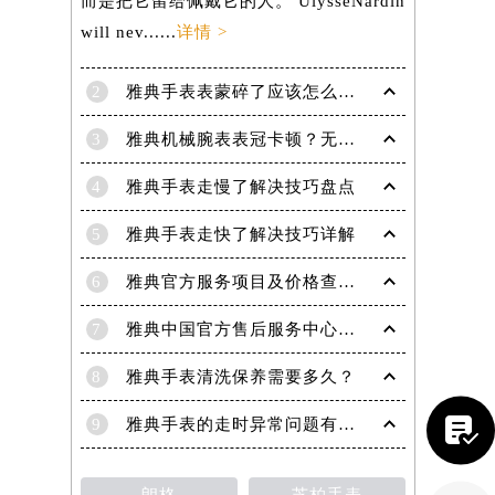
而是把它留给佩戴它的人。 UlysseNardin
will nev......
详情 >
2
雅典手表表蒙碎了应该怎么处理？（处理办法）
3
雅典机械腕表表冠卡顿？无法旋转调试的紧急解决妙招
提前预约）
4
雅典手表走慢了解决技巧盘点
5
雅典手表走快了解决技巧详解
6
雅典官方服务项目及价格查询｜全新电话和完整地址权威信息通知（2026年6月最新）
7
雅典中国官方售后服务中心｜详细地址与维修热线权威信息公示（2026年7月最新）
8
雅典手表清洗保养需要多久？

9
雅典手表的走时异常问题有哪些？