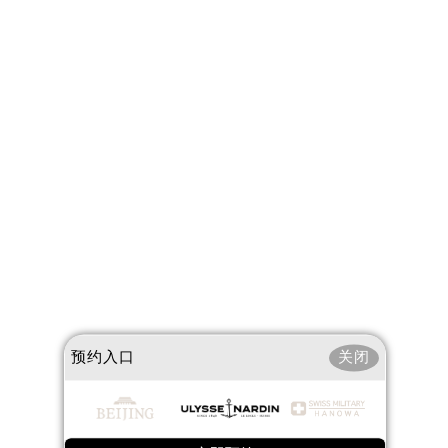
安国际中心E座6楼10室（需提前预约）
B座17层1707室（需提前预约）
写字楼A座10层1002室（需提前预约）
心东1幢20楼2002室（需提前预约）
街70号华润万象城写字楼（鄂尔多斯大厦）23层2326室（需
州中心写字楼21层2102室（需提前预约）
国际金融中心写字楼20层01室（需提前预约）
典售后服务中心（需提前预约）
后服务中心（需提前预约）
后服务中心（需提前预约）
后服务中心（需提前预约）
售后服务中心（需提前预约）
售后服务中心（需提前预约）
预约入口
关闭
售后服务中心（需提前预约）
典售后服务中心（需提前预约）
典售后服务中心（需提前预约）