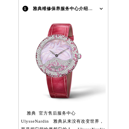
1
雅典维修保养服务中心介绍 | UlysseNardin
雅典 官方售后服务中心
UlysseNardin 雅典从来没有改变世界，