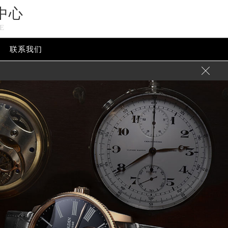
中心
E
联系我们

加拨“+86”）