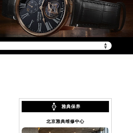
▲
▼
雅典保养
北京雅典维修中心