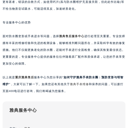
更有甚者，错误的自救方式，如使用钙片(虽与防水圈维护无直接关联，但此处作比喻)等
苏州市苏州工业园区星港街199号苏州中心办公楼C座22层08室（需提前预约）
不恰当物质尝试吸水，可能适得其反，加速材质老化。
武汉市江汉区解放大道686号世界贸易大厦38层09室（需提前预约）
南宁市青秀区金湖路59号地王大厦12楼1224室（需提前预约）
专业服务中心的优势
合肥市蜀山区潜山路111号万象城华润大厦B座12楼03室（需提前预约）
面对防水圈变形或手表进水等问题，选择
雅典售后服务中心
进行处理至关重要。专业技师
泉州市丰泽区宝洲路729号浦西万达中心写字楼A座7楼709室（需提前预约）
拥有丰富的维修经验和先进的检测设备，能够精准判断问题所在，并采取科学有效的修复
青岛市南区山东路6号华润大厦B座22层04室（需提前预约）
措施。他们不仅能更换老化的防水圈，还能对手表进行全面检查，确保其恢复最佳状态。
烟台市芝罘区胜利路139号万达金融中心A座907室（需提前预约）
更重要的是，专业服务中心提供的服务往往伴随着原厂配件和质保承诺，让您的手表享受
长春市朝阳区西安大路727号中银大厦A座(旺进大厦)18层09室（需提前预约）
更加安心的保障。
贵阳市南明区都司高架桥路33号亨特国际金融中心14楼14D（需提前预约）
昆明市盘龙区北京路928号同德昆明广场写字楼10层06室（需提前预约）
以上就是
重庆雅典售后
服务中心为您分享的“
如何守护雅典手表防水圈：预防变形与明智
维护
”，大家可以了解一下。如果您还有其他关于
雅典手表维修
和保养的问题，可以拨打
石家庄市长安区中山东路39号勒泰中心写字楼B座13层07室（需提前预约）
页面400电话进行咨询，我们将竭诚为您服务。
西安市碑林区南关正街88号华侨城长安国际中心E座6楼10室（需提前预约）
海口市龙华区金贸东路5号海口华润大厦B座17层1707室（需提前预约）
唐山市路南区新华东道100号万达广场写字楼A座10层1002室（需提前预约）
雅典服务中心
台州市椒江区东海大道1800号腾达中心东1幢20楼2002室（需提前预约）
内蒙古自治区呼和浩特市玉泉区大学西街70号华润万象城写字楼（鄂尔多斯大厦）23层2326室（需提前预约）