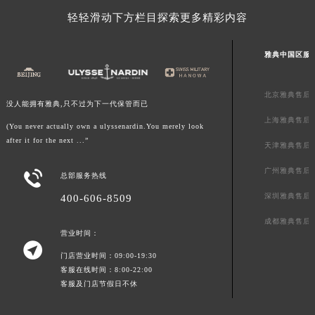
山东省威海市环翠区新威海路89号振华商厦一楼名表维修雅典售后服务中心（需提前预约）
轻轻滑动下方栏目探索更多精彩内容
山东省潍坊市奎文区东风东街雅典售后服务中心（需提前预约）
山东省枣庄市滕州市北辛路与善国路交叉口雅典售后服务中心（需提前预约）
雅典中国区服
山东省淄博市张店区金晶大道雅典售后服务中心（需提前预约）
上海市黄浦区南京东路299号宏伊国际广场写字楼8层806室雅典售后服务中心（需提前预约）
北京雅典售后
没人能拥有雅典,只不过为下一代保管而已
上海市徐汇区虹桥路3号港汇中心2座37层3705室雅典售后服务中心（需提前预约）
上海雅典售后
(You never actually own a ulyssenardin.You merely look
浙江省杭州市上城区钱江路1366号华润大厦A座5层503-5室雅典售后服务中心（需提前预约）
after it for the next ...”
天津雅典售后
浙江省湖州市吴兴区劳动路雅典售后服务中心（需提前预约）
浙江省嘉兴市南湖区广益路705号嘉兴世界贸易中心A座13层1304室雅典售后服务中心（需提前预约）
广州雅典售后

总部服务热线
浙江省金华市金东区东市南街777号金华万达广场4号楼22楼2209室雅典售后服务中心（需提前预约）
深圳雅典售后
400-606-8509
浙江省丽水市莲都区解放街雅典售后服务中心（需提前预约）
成都雅典售后
浙江省宁波市江北区大闸南路500号来福士广场办公楼20层2009室雅典售后服务中心（需提前预约）
营业时间：

浙江省衢州市柯城区上街雅典售后服务中心（需提前预约）
门店营业时间：09:00-19:30
浙江省绍兴市越城区胜利东路379号世茂天际中心写字楼8层805室雅典售后服务中心（需提前预约）
客服在线时间：8:00-22:00
客服及门店节假日不休
浙江省舟山市定海区解放东路雅典售后服务中心（需提前预约）
澳门特别行政区大堂区议事亭前地（新马路）雅典售后服务中心（需提前预约）