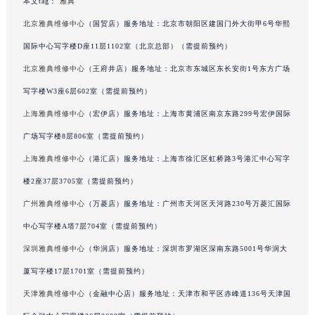
本文tag：
雅典
甘肃省兰州市七里河区西津西路16号兰州中心写字楼21层2102室（需提前预约）
北京雅典维修中心
（国贸店）服务地址：北京市朝阳区建国门外大街甲6号华熙
重庆市解放碑渝中区民权路28号英利国际金融中心写字楼20层01室（需提前预约）
国际中心写字楼D座11层1102室（北京总部）（需提前预约）
黑龙江省大庆市萨尔图区会战大街雅典售后服务中心（需提前预约）
北京雅典维修中心
（王府井店）服务地址：北京市东城区东长安街1号东方广场
黑龙江省鹤岗市向阳区红军路雅典售后服务中心（需提前预约）
写字楼W3座6层602室（需提前预约）
黑龙江省黑河市爱辉区中央街雅典售后服务中心（需提前预约）
黑龙江省鸡西市鸡冠区红军路雅典售后服务中心（需提前预约）
上海雅典维修中心
（宏伊店）服务地址：上海市黄浦区南京东路299号宏伊国际
黑龙江省佳木斯市向阳区长安路雅典售后服务中心（需提前预约）
广场写字楼8层806室（需提前预约）
黑龙江省牡丹江市东安区太平路雅典售后服务中心（需提前预约）
上海雅典维修中心
（港汇店）服务地址：上海市徐汇区虹桥路3号港汇中心写字
黑龙江省七台河市桃山区大同街雅典售后服务中心（需提前预约）
楼2座37层3705室（需提前预约）
黑龙江省齐齐哈尔市龙沙区龙华路雅典售后服务中心（需提前预约）
广州雅典维修中心
（万菱店）服务地址：广州市天河区天河路230号万菱汇国际
黑龙江省双鸭山市尖山区新兴大街雅典售后服务中心（需提前预约）
中心写字楼A塔7层704室（需提前预约）
黑龙江省绥化市北林区新华街与康庄路交叉口雅典售后服务中心（需提前预约）
深圳雅典维修中心
（华润店）服务地址：深圳市罗湖区深南东路5001号华润大
黑龙江省伊春市伊美区通河路雅典售后服务中心（需提前预约）
吉林省白城市洮北区明仁南街雅典售后服务中心（需提前预约）
厦写字楼17层1701室（需提前预约）
吉林省白山市浑江区浑江大街雅典售后服务中心（需提前预约）
天津雅典维修中心
（金融中心店）服务地址：天津市和平区赤峰道136号天津国
吉林省吉林市船营区河南街雅典售后服务中心（需提前预约）