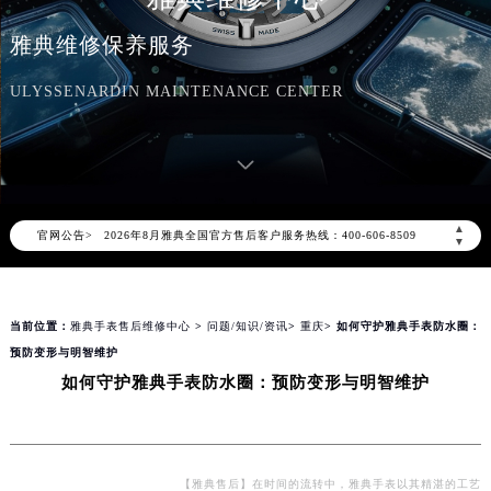
雅典维修保养服务
ULYSSENARDIN MAINTENANCE CENTER
2026年8月雅典中国区售后服务网络优化升级公告
2026年8月雅典全国官方售后客户服务热线：400-606-8509
▲
官网公告>
雅典官方全国统一服务热线400-606-8509，服务覆盖中国大陆、香港、澳门、台湾全部区域（非大陆需加拨“+86”）
▼
2026年8月雅典售后服务中心最新网点地址：
北京市朝阳区建国门外大街甲6号华熙国际中心写字楼D座11层1102室（北京总部）（需提前预约）
当前位置：
雅典手表售后维修中心
>
问题/知识/资讯
>
重庆
> 如何守护雅典手表防水圈：
北京市东城区东长安街1号东方广场写字楼W3座6层602室（需提前预约）
预防变形与明智维护
天津市和平区赤峰道136号天津国际金融中心写字楼26层2603室（需提前预约）
如何守护雅典手表防水圈：预防变形与明智维护
上海市徐汇区虹桥路3号港汇中心写字楼2座37层3705室（需提前预约）
上海市黄浦区南京东路299号宏伊国际广场写字楼8层806室（需提前预约）
南京市秦淮区中山南路1号（新街口）南京中心写字楼22层C1-1室（需提前预约）
常州市新北区龙锦路1590号现代传媒中心写字楼5号楼10层1008室（需提前预约）
【雅典售后】在时间的流转中，雅典手表以其精湛的工艺