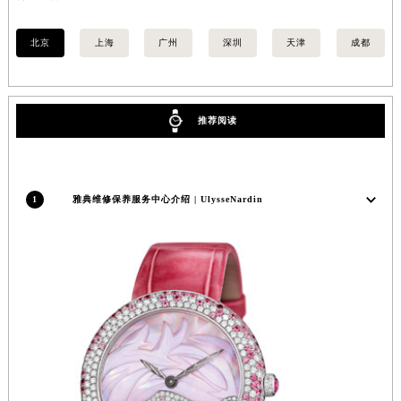
内蒙古自治区锡林郭勒盟市锡林浩特市光明街与额尔敦路交叉口雅典售后服务中心（需提前预约）
内蒙古自治区兴安盟市乌兰浩特市兴安大街雅典售后服务中心（需提前预约）
北京
上海
广州
深圳
天津
成都
山西省大同市平城区迎宾街雅典售后服务中心（需提前预约）
山西省晋城市城区黄华街雅典售后服务中心（需提前预约）
山西省晋中市榆次区顺城街雅典售后服务中心（需提前预约）
推荐阅读
山西省临汾市尧都区解放路雅典售后服务中心（需提前预约）
山西省吕梁市离石区永宁中路与建设街交叉口雅典售后服务中心（需提前预约）
山西省朔州市朔城区怡西路与鄯阳西街交汇处雅典售后服务中心（需提前预约）
1
雅典维修保养服务中心介绍 | UlysseNardin
山西省忻州市忻府区和平东街与七一南路交叉口雅典售后服务中心（需提前预约）
山西省阳泉市郊区平阳东街与新城大道交叉口雅典售后服务中心（需提前预约）
山西省运城市盐湖区河东街雅典售后服务中心（需提前预约）
山西省长治市潞州区英雄中路雅典售后服务中心（需提前预约）
山西省太原市迎泽区迎泽街道解放路15号亨得利名表维修授权店3楼雅典售后服务中心（需提前预约）
天津市和平区赤峰道136号天津国际金融中心26层2603室雅典售后服务中心（需提前预约）
安徽省安庆市迎江区人民路雅典售后服务中心（需提前预约）
安徽省蚌埠市蚌山区淮河路雅典售后服务中心（需提前预约）