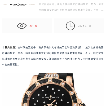
和优雅的设计，成为众多钟表爱好者的挚爱。然而，防水
徐州市鼓楼区淮海东路29号苏宁广场IFC国际金融中心写字楼35层3508室（需提前预约）
圈的细微变化却可能悄然威胁这份精准与美丽。今天，我
扬州市邗江区国展路29号星耀天地写字楼1号楼18层1803室（需提前预约）
们就来探讨如何有效防止雅典手表防水圈变形，并揭…
盐城市盐都区世纪大道5号盐城金融城写字楼1号楼16层1604室（需提前预约）

泰州市海陵区永定东路399号置地商务中心东塔写字楼（华润万象城）17层1706室（需提前预约）
334 次
2024-07-15
宁波市江北区大闸南路500号来福士广场办公楼20层2009室（需提前预约）
杭州市上城区钱江路1366号华润大厦写字楼A座5层503-5室（需提前预约）
金华市金东区东市南街777号金华万达广场写字楼4号楼22层2209室（需提前预约）
【
雅典售后
】在时间的流转中，雅典手表以其精湛的工艺和优雅的设计，成为众多钟表爱
绍兴市越城区胜利东路379号世茂天际中心写字楼8层805室（需提前预约）
好者的挚爱。然而，防水圈的细微变化却可能悄然威胁这份精准与美丽。今天，我们就来
嘉兴市南湖区广益路705号嘉兴世界贸易中心写字楼A座13层1304室（需提前预约）
探讨如何有效防止雅典手表防水圈变形，并揭示操作不当的潜在危害，同时强调专业服务
南昌市红谷滩新区红谷中大道998号绿地双子塔（中央广场）A1座办公楼14层07室（需提前预约）
中心的重要性。
济南市历下区经十路11111号华润中心写字楼（万象城）15层1508室（需提前预约）
广州市天河区天河路230号万菱汇国际中心写字楼A塔7层704室（需提前预约）
广州市越秀区环市东路371-375号世界贸易中心大厦南塔写字楼15层07室（需提前预约）
深圳市罗湖区深南东路5001号华润大厦写字楼17层1701室（需提前预约）
惠州市惠城区江北文昌一路7号华贸大厦写字楼1座30层05室（需提前预约）
厦门市思明区湖滨东路95号华润大厦写字楼B座11层1104室（需提前预约）