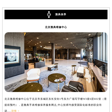
辽宁省铁岭市银州区南马路雅典售后服务中心（需提前预约）
辽宁省营口市站前区市府路与渤海大街交叉口雅典售后服务中心（需提前预约）
雅典保养
辽宁省沈阳市沈河区中街路137号亨得利名表维修授权店1楼雅典售后服务中心（需提前预约）
辽宁省沈阳市沈河区中街路83号亨得利名表维修授权店1楼雅典售后服务中心（需提前预约）
北京雅典维修中心
北京市朝阳区建国门外大街甲6号华熙国际中心D座11层1102室雅典售后服务中心（北京总部）（需提前预约）
北京市东城区东长安街1号王府井东方广场W3座6层602室雅典售后服务中心（需提前预约）
河北省保定市竞秀区朝阳北大街北国先天下雅典售后服务中心（需提前预约）
内蒙古自治区阿拉善盟市左旗土尔扈特大街雅典售后服务中心（需提前预约）
内蒙古自治区巴彦淖尔市临河区新华街雅典售后服务中心（需提前预约）
内蒙古自治区包头市青山区幸福路甲3号王府井百货名表维修雅典售后服务中心（需提前预约）
内蒙古自治区赤峰市红山区哈达街雅典售后服务中心（需提前预约）
内蒙古自治区鄂尔多斯市东胜区伊金霍洛街雅典售后服务中心（需提前预约）
内蒙古自治区呼伦贝尔市海拉尔区中央街雅典售后服务中心（需提前预约）
内蒙古自治区通辽市科尔沁区明仁大街雅典售后服务中心（需提前预约）
北京雅典维修中心位于北京市东城区东长安街1号东方广场写字楼W3座6层602室（需
上
内蒙古自治区乌海市海勃湾区人民南路雅典售后服务中心（需提前预约）
提前预约），是雅典手表维修保养服务网点,中心技师均接受国际化标准的职业培
前
内蒙古自治区乌兰察布市集宁区恩和大街雅典售后服务中心（需提前预约）
训....
详情 >
详情