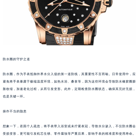
福州市鼓楼区五四路128-1号恒力城写字楼15层03室（需提前预约）
成都市锦江区人民东路6号SAC东原中心写字楼24层2406B室（需提前预约）
重庆市江北区观音桥步行街2号融恒时代广场写字楼9层902室（需提前预约）
长沙市芙蓉区定王台街道建湘路393号世茂环球金融中心写字楼（芙蓉广场）10层13室（需提前预约）
郑州市二七区铭功路10号华润大厦写字楼29层2905室（需提前预约）
太原市迎泽区解放路15号亨得利名表服务中心（品牌授权店）3层整层（需提前预约）
沈阳市沈河区中街路137号亨得利名表服务中心（品牌授权店）1层整层（需提前预约）
防水圈的守护之道
沈阳市沈河区中街路83号亨得利名表服务中心（品牌授权店）1层整层（需提前预约）
防水圈，作为手表抵御外界水分入侵的第一道防线，其重要性不言而喻。日常使用中，应
乌鲁木齐市天山区红山路26号时代广场（CCMALL）C座17层17-B（需提前预约）
避免将手表暴露于极端温度环境，如热水浴、桑拿等，因为这些环境会导致防水橡胶圈膨
温州市鹿城区锦绣路1067号置信广场10层1015室（需提前预约）
胀收缩，加速老化过程，从而引发变形。此外，定期检查防水圈状态，确保其完好无损，
哈尔滨市道里区友谊西路600号富力中心T2座写字楼29层03室（需提前预约）
也是关键一环。
大连市中山区人民路15号国际金融大厦7层G室（需提前预约）
佛山市禅城区季华五路57号万科金融中心C座12层1205室（需提前预约）
操作不当的隐患
东莞市东城街道鸿福东路1号民盈国贸中心T1写字楼9层907室（需提前预约）
想象一下，若因个人疏忽，将手表带入浴室或未拧紧表冠，导致水分渗入，不仅防水圈会
无锡市梁溪区人民中路139号恒隆广场写字楼1座11层1104室（需提前预约）
受损变形，更可能引发机芯生锈、零件腐蚀等严重后果，影响手表的精准度和使用寿命。
南通市崇川区工农路57号圆融广场写字楼16层1603室（需提前预约）