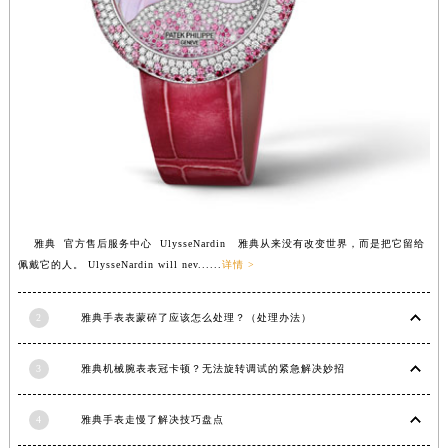
安徽省亳州市谯城区魏武大道雅典售后服务中心（需提前预约）
安徽省池州市贵池区长江路雅典售后服务中心（需提前预约）
安徽省滁州市琅琊区南谯北路雅典售后服务中心（需提前预约）
安徽省阜阳市颍州区颍州北路雅典售后服务中心（需提前预约）
安徽省淮北市相山区淮海路雅典售后服务中心（需提前预约）
安徽省淮南市田家庵区国庆中路雅典售后服务中心（需提前预约）
安徽省黄山市屯溪区黄山西路雅典售后服务中心（需提前预约）
安徽省六安市金安区解放中路雅典售后服务中心（需提前预约）
安徽省马鞍山市雨山区湖南西路雅典售后服务中心（需提前预约）
雅典 官方售后服务中心 UlysseNardin 雅典从来没有改变世界，而是把它留给
佩戴它的人。 UlysseNardin will nev......
详情 >
安徽省宿州市埇桥区人民中路雅典售后服务中心（需提前预约）
安徽省铜陵市铜官区石城大道雅典售后服务中心（需提前预约）
2
雅典手表表蒙碎了应该怎么处理？（处理办法）
安徽省芜湖市镜湖区中山路步行街雅典售后服务中心（需提前预约）
安徽省宣城市宣州区叠嶂西路雅典售后服务中心（需提前预约）
3
雅典机械腕表表冠卡顿？无法旋转调试的紧急解决妙招
福建省龙岩市新罗区九一南路雅典售后服务中心（需提前预约）
福建省南平市建阳区人民西路雅典售后服务中心（需提前预约）
4
雅典手表走慢了解决技巧盘点
福建省宁德市蕉城区天湖东路雅典售后服务中心（需提前预约）