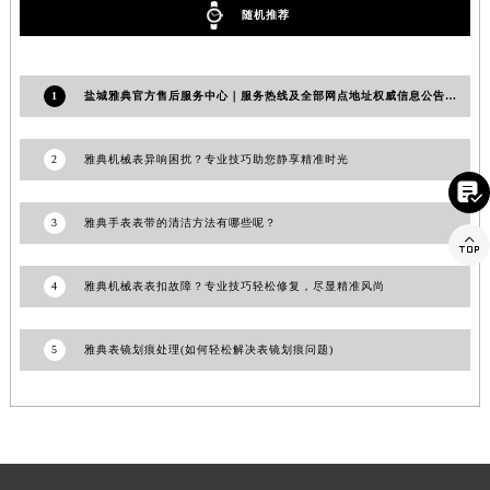
随机推荐
江西省景德镇市珠山区珠山中路雅典售后服务中心（需提前预约）
江西省九江市浔阳区浔阳路雅典售后服务中心（需提前预约）
江西省南昌市红谷滩新区红谷中大道998号绿地双子塔（中央广场）A1座办公楼14层1407室雅典售后服务中心（需提前预约）
1
盐城雅典官方售后服务中心｜服务热线及全部网点地址权威信息公告（2026年7月最新）
江西省萍乡市安源区萍安北大道与康庄路交叉口雅典售后服务中心（需提前预约）
江西省上饶市信州区滨江西路雅典售后服务中心（需提前预约）
2
雅典机械表异响困扰？专业技巧助您静享精准时光
江西省新余市渝水区北湖西路雅典售后服务中心（需提前预约）

江西省宜春市袁州区中山中路雅典售后服务中心（需提前预约）
3
雅典手表表带的清洁方法有哪些呢？
江西省鹰潭市月湖区胜利东路雅典售后服务中心（需提前预约）

山东省德州市德城区东风中路雅典售后服务中心（需提前预约）
4
雅典机械表表扣故障？专业技巧轻松修复，尽显精准风尚
山东省东营市东营区济南路雅典售后服务中心（需提前预约）
山东省济南市历下区经十路11111号华润中心写字楼（万象城）15层1508室雅典售后服务中心（需提前预约）
5
雅典表镜划痕处理(如何轻松解决表镜划痕问题)
山东省济宁市任城区太白楼路雅典售后服务中心（需提前预约）
山东省莱芜市文化南路8号银座商城名表维修一楼名表维修雅典售后服务中心（需提前预约）
山东省临沂市兰山区解放路雅典售后服务中心（需提前预约）
山东省日照市东港区烟台路雅典售后服务中心（需提前预约）
山东省泰安市泰山区财源街道泰山大街雅典售后服务中心（需提前预约）