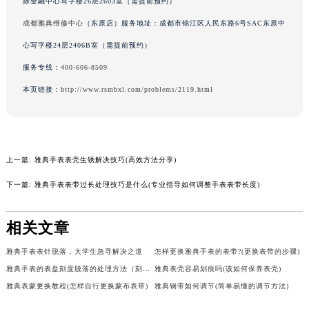
际金融中心写字楼26层2603室（需提前预约）
吉林省辽源市龙山区人民大街雅典售后服务中心（需提前预约）
成都雅典维修中心
（东原店）服务地址：成都市锦江区人民东路6号SAC东原中
吉林省梅河口市新华街道梅河大街雅典售后服务中心（需提前预约）
心写字楼24层2406B室（需提前预约）
吉林省四平市铁东区紫气大路与南九经街交汇处雅典售后服务中心（需提前预约）
服务专线：
400-606-8509
吉林省松原市宁江区五环大街雅典售后服务中心（需提前预约）
本页链接：
http://www.rsmbxl.com/problems/2119.html
吉林省通化市东昌区环通乡江南大街雅典售后服务中心（需提前预约）
吉林省延边市延吉市解放路雅典售后服务中心（需提前预约）
辽宁省鞍山市铁东区站前街雅典售后服务中心（需提前预约）
辽宁省本溪市平山区胜利路雅典售后服务中心（需提前预约）
上一篇:
雅典手表表壳生锈解决技巧(高效方法分享)
辽宁省朝阳市双塔区新华路雅典售后服务中心（需提前预约）
下一篇:
雅典手表表带过长处理技巧是什么(专业指导如何调整手表表带长度)
辽宁省丹东市振兴区七经街雅典售后服务中心（需提前预约）
辽宁省抚顺市新抚区东一路雅典售后服务中心（需提前预约）
相关文章
辽宁省阜新市海州区解放大街雅典售后服务中心（需提前预约）
辽宁省葫芦岛市连山区中央路雅典售后服务中心（需提前预约）
雅典手表表针脱落，大学生急寻解决之道
怎样更换雅典手表的表带?(更换表带的步骤)
辽宁省锦州市古塔区中央大街雅典售后服务中心（需提前预约）
雅典手表的表盘刻度脱落的处理方法（刻度脱落的建议）
雅典表壳容易划痕吗(该如何保养表壳)
辽宁省辽阳市白塔区新运大街雅典售后服务中心（需提前预约）
雅典表蒙更换教程(怎样自行更换蒙布表带)
雅典钢带如何调节(简单易懂的调节方法)
辽宁省盘锦市兴隆台区石油大街雅典售后服务中心（需提前预约）