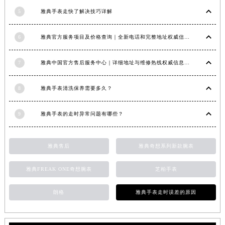
福建省莆田市城厢区霞林街道荔华东大道雅典售后服务中心（需提前预约）
5
雅典手表走快了解决技巧详解
福建省三明市三元区东乾二路雅典售后服务中心（需提前预约）
6
雅典官方服务项目及价格查询｜全新电话和完整地址权威信息通知（2026年6月最新）
福建省漳州市龙文区步港路雅典售后服务中心（需提前预约）
江苏省常州市新北区龙锦路1590号现代传媒中心5号楼10层1008室雅典售后服务中心（需提前预约）
7
雅典中国官方售后服务中心｜详细地址与维修热线权威信息公示（2026年7月最新）
江苏省淮安市清江浦区淮海北路雅典售后服务中心（需提前预约）
江苏省连云港市海州区通灌北路雅典售后服务中心（需提前预约）
8
雅典手表清洗保养需要多久？
江苏省南京市秦淮区中山南路1号南京中心22层22-C1-C3室雅典售后服务中心（需提前预约）
江苏省宿迁市宿城区西湖路雅典售后服务中心（需提前预约）
9
雅典手表的走时异常问题有哪些？
江苏省泰州市海陵区永定东路399号置地商务中心东塔（华润万象城）17层1706室雅典售后服务中心（需提前预约）
江苏省徐州市鼓楼区淮海东路29号苏宁广场IFC国际金融中心35层3508室雅典售后服务中心（需提前预约）
雅典售后
雅典奇想系列新款腕表
江苏省盐城市盐都区世纪大道5号盐城金融城写字楼1号楼16层1604室雅典售后服务中心（需提前预约）
江苏省扬州市邗江区国展路29号星耀天地写字楼1号楼18层1803室雅典售后服务中心（需提前预约）
雅典FREAK ONE奇想腕表
芝柏手表
江苏省镇江市京口区中山东路雅典售后服务中心（需提前预约）
江西省抚州市临川区赣东大道雅典售后服务中心（需提前预约）
朗格
雅典手表走时误差的原因
江西省赣州市章贡区文清路雅典售后服务中心（需提前预约）
江西省吉安市吉州区井冈山大道雅典售后服务中心（需提前预约）