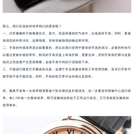
那么，我们应该如何保养我们的爱表呢？
一、日常佩戴时不能暴露在水、蒸汽、高温和腐蚀性气体中，以免损坏手表。同时，要避
免强烈的外部冲击，远离电视、音响等磁场强的物品和环境。
二、手表的外观保养是比较重要的，所以在我们使用中要保持手表的清洁，必要的时候可
以通过更换外观的零件。刚买的手表后盖上有保护膜，需要去掉，否则手表保护膜与皮肤
组织之间发展产生贸易摩擦，会使手表中间的汗渍残留下来。
三、不能进行随意打开腕表的后盖，这属于专业维修技师的工作管理范畴，盲目打开有可
能导致手表不能安装。同时，手表的机芯零件会掉落以及损坏。
四、雅典手表每一次保养都需要做个防水测试及外观清洗，这一步要送到维修中心进行保
养。每2-3年做一次整体保养，既可使腕表始终处于正常运行状态，又可有效延长腕表的
使用寿命。