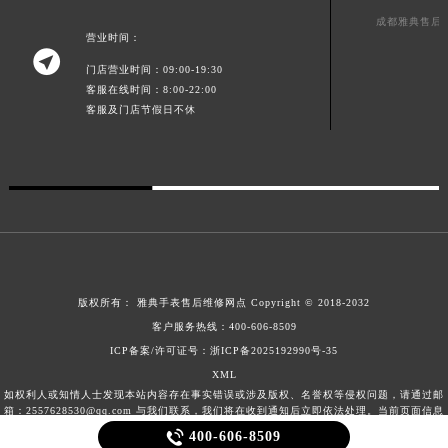
成都雅典售后
营业时间：

门店营业时间：09:00-19:30
客服在线时间：8:00-22:00
客服及门店节假日不休
版权所有：
雅典手表售后维修网点
Copyright © 2018-2032
客户服务热线：
400-606-8509
ICP备案/许可证号：浙ICP备2025192990号-35
XML
如权利人或知情人士发现本站内容存在事实错误或涉及版权、名誉权等侵权问题，请通过邮
箱：2557628530@qq.com 与我们联系，我们将在收到通知后立即依法处理。当前页面信息
更新时间：2026-08-09T13:55:21+08:00

400-606-8509