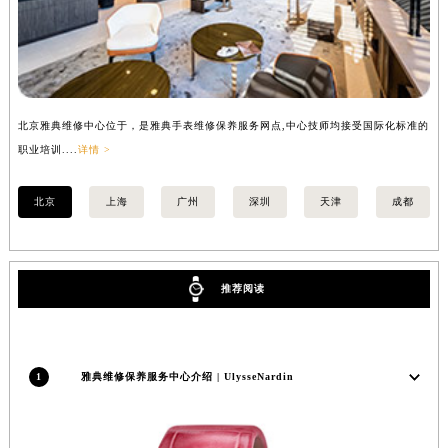
北京雅典维修中心位于，是雅典手表维修保养服务网点,中心技师均接受国际化标准的
上
职业培训....
详情 >
职业
北京
上海
广州
深圳
天津
成都
推荐阅读
1
雅典维修保养服务中心介绍 | UlysseNardin