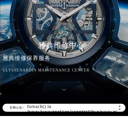
雅典维修中心
雅典维修保养服务
ULYSSENARDIN MAINTENANCE CENTER
Warning
: Invalid argument supplied for
foreach() in
/www/wwwroot/seo/countryt/two/www.rsmbx
▲
content/themes/ulyssenardin/header.php
官网公告>
▼
on line
172