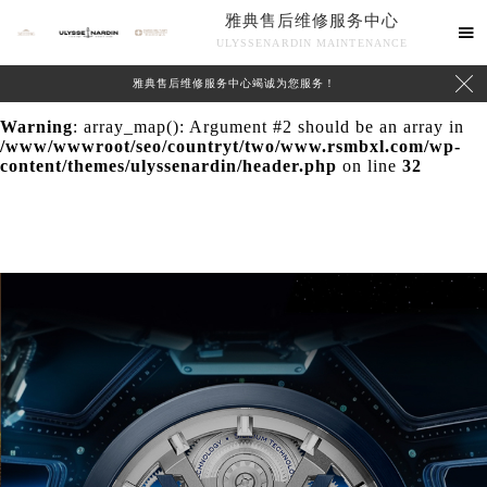
雅典售后维修服务中心
Warning
: extract() expects parameter 1 to be array, null

ULYSSENARDIN MAINTENANCE
given in
/www/wwwroot/seo/countryt/two/www.rsmbxl.com/wp-

雅典售后维修服务中心竭诚为您服务！
content/themes/ulyssenardin/header.php
on line
24
Warning
: array_map(): Argument #2 should be an array in
/www/wwwroot/seo/countryt/two/www.rsmbxl.com/wp-
content/themes/ulyssenardin/header.php
on line
32
中心介绍
联系我们