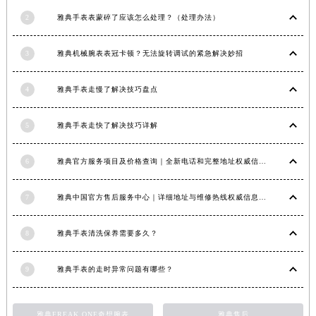
2
雅典手表表蒙碎了应该怎么处理？（处理办法）
3
雅典机械腕表表冠卡顿？无法旋转调试的紧急解决妙招
4
雅典手表走慢了解决技巧盘点
5
雅典手表走快了解决技巧详解
6
雅典官方服务项目及价格查询｜全新电话和完整地址权威信息通知（2026年6月最新）
7
雅典中国官方售后服务中心｜详细地址与维修热线权威信息公示（2026年7月最新）
8
雅典手表清洗保养需要多久？
9
雅典手表的走时异常问题有哪些？
雅典FREAK ONE奇想腕表
雅典售后