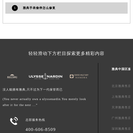
5
雅典手表偷停怎么修复
轻轻滑动下方栏目探索更多精彩内容
雅典中国区服
北京雅典售后
没人能拥有雅典,只不过为下一代保管而已
上海雅典售后
(You never actually own a ulyssenardin.You merely look
after it for the next ...”
天津雅典售后
广州雅典售后

总部服务热线
深圳雅典售后
400-606-8509