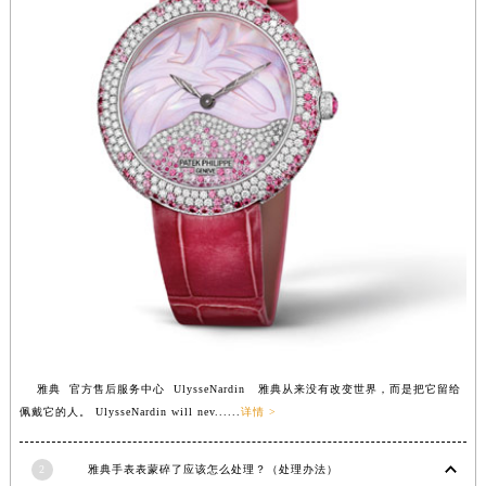
广西壮族自治区河池市金城江区金城江街道朝阳路雅典售后服务中心（需提前预约）
广西壮族自治区贺州市八步区城东街道灵峰南路雅典售后服务中心（需提前预约）
广西壮族自治区来宾市兴宾区桂中大道雅典售后服务中心（需提前预约）
广西壮族自治区柳州市城中区中山中路雅典售后服务中心（需提前预约）
广西壮族自治区钦州市钦南区金海湾东大街雅典售后服务中心（需提前预约）
广西壮族自治区梧州市万秀区龙湖镇高旺路雅典售后服务中心（需提前预约）
广西壮族自治区玉林市玉州区金玉路雅典售后服务中心（需提前预约）
海南省儋州市儋州市那大镇兰洋北路雅典售后服务中心（需提前预约）
海南省东方市八所镇解放西路雅典售后服务中心（需提前预约）
海南省琼海市嘉积镇东风路雅典售后服务中心（需提前预约）
海南省三沙市西沙区西沙群岛永兴岛北京路雅典售后服务中心（需提前预约）
海南省三亚市吉阳区迎宾路雅典售后服务中心（需提前预约）
海南省万宁市万城镇解放路雅典售后服务中心（需提前预约）
雅典 官方售后服务中心 UlysseNardin 雅典从来没有改变世界，而是把它留给
佩戴它的人。 UlysseNardin will nev......
详情 >
海南省文昌市文城镇教育东路雅典售后服务中心（需提前预约）
海南省五指山市通什镇三月三大道雅典售后服务中心（需提前预约）
2
雅典手表表蒙碎了应该怎么处理？（处理办法）
香港特别行政区尖沙咀区油尖旺区广东道雅典售后服务中心（需提前预约）