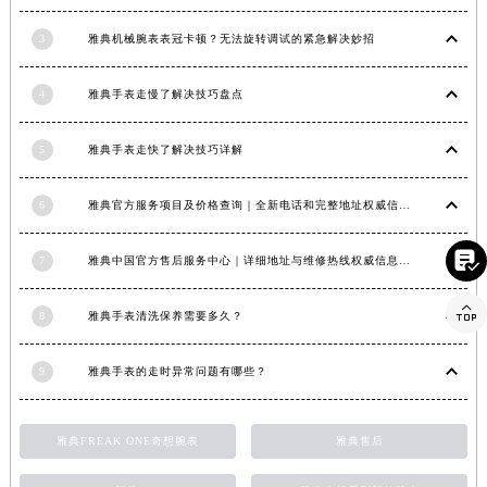
香港特别行政区金钟区中西区金钟道雅典售后服务中心（需提前预约）
3
雅典机械腕表表冠卡顿？无法旋转调试的紧急解决妙招
香港特别行政区九龙区油尖旺区弥敦道雅典售后服务中心（需提前预约）
香港特别行政区铜锣湾区湾仔区轩尼诗道雅典售后服务中心（需提前预约）
4
雅典手表走慢了解决技巧盘点
河南省安阳市文峰区解放大道雅典售后服务中心（需提前预约）
河南省鹤壁市淇滨区九州路雅典售后服务中心（需提前预约）
5
雅典手表走快了解决技巧详解
河南省济源市沁园街道济水大道雅典售后服务中心（需提前预约）
河南省焦作市解放区解放路雅典售后服务中心（需提前预约）
6
雅典官方服务项目及价格查询｜全新电话和完整地址权威信息通知（2026年6月最新）
河南省开封市鼓楼区中山路雅典售后服务中心（需提前预约）

7
雅典中国官方售后服务中心｜详细地址与维修热线权威信息公示（2026年7月最新）
河南省洛阳市西工区中州中路与解放路交叉口雅典售后服务中心（需提前预约）
河南省漯河市源汇区交通路雅典售后服务中心（需提前预约）

8
雅典手表清洗保养需要多久？
河南省南阳市宛城区范蠡东路与南都路交叉口雅典售后服务中心（需提前预约）
河南省平顶山市卫东区建设路雅典售后服务中心（需提前预约）
9
雅典手表的走时异常问题有哪些？
河南省濮阳市大华龙区开州路绿城路交叉口雅典售后服务中心（需提前预约）
河南省三门峡市湖滨区和平路雅典售后服务中心（需提前预约）
雅典FREAK ONE奇想腕表
雅典售后
河南省商丘市梁园区神火大道雅典售后服务中心（需提前预约）
河南省新乡市红旗区人民路雅典售后服务中心（需提前预约）