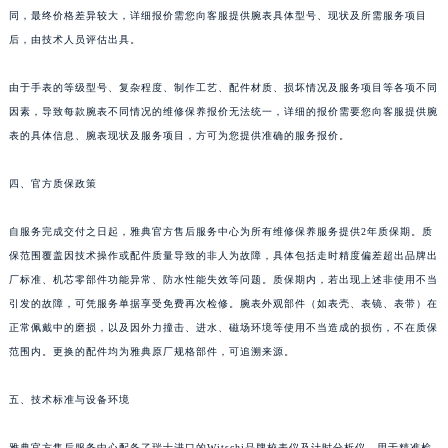
同，最终价格差异较大，详细报价需您向客服提供腕表具体型号、现状及所需服务项目
吉林省辽源市龙山区人民大街雅典售后服务中心（需提前预约）
后，由技术人员评估出具。
吉林省梅河口市新华街道梅河大街雅典售后服务中心（需提前预约）
吉林省四平市铁东区紫气大路与南九经街交汇处雅典售后服务中心（需提前预约）
由于手表的等级型号、复杂程度、制作工艺、配件材质、损坏情况及服务项目等各项不同
吉林省松原市宁江区五环大街雅典售后服务中心（需提前预约）
因素，导致每款腕表不同情况的维修保养报价无法统一，详细的报价需要您向客服提供腕
吉林省通化市东昌区环通乡江南大街雅典售后服务中心（需提前预约）
表的具体信息、腕表现状及服务项目，方可为您提供准确的服务报价。
吉林省延边市延吉市解放路雅典售后服务中心（需提前预约）
四、官方质保政策
辽宁省鞍山市铁东区站前街雅典售后服务中心（需提前预约）
辽宁省本溪市平山区胜利路雅典售后服务中心（需提前预约）
自服务完成交付之日起，雅典官方售后服务中心为所有维修保养服务提供2年质保期。质
辽宁省朝阳市双塔区新华路雅典售后服务中心（需提前预约）
保范围覆盖因技术操作或配件质量导致的非人为故障，具体包括走时精度偏差超出品牌出
辽宁省丹东市振兴区七经街雅典售后服务中心（需提前预约）
厂标准、机芯零部件功能异常、防水性能失效等问题。质保期内，若出现上述非使用不当
辽宁省抚顺市新抚区东一路雅典售后服务中心（需提前预约）
引发的故障，可凭服务单据享受免费再次检修。腕表外观部件（如表壳、表镜、表带）在
辽宁省阜新市海州区解放大街雅典售后服务中心（需提前预约）
正常佩戴中的磨损，以及因外力撞击、进水、磁场环境等使用不当造成的损伤，不在质保
范围内。更换的配件均为雅典原厂规格部件，可追溯来源。
辽宁省葫芦岛市连山区中央路雅典售后服务中心（需提前预约）
辽宁省锦州市古塔区中央大街雅典售后服务中心（需提前预约）
五、技术标准与设备环境
辽宁省辽阳市白塔区新运大街雅典售后服务中心（需提前预约）
辽宁省盘锦市兴隆台区石油大街雅典售后服务中心（需提前预约）
雅典官方售后服务中心配备了瑞士进口的Witschi品牌校表仪及计时分析仪，用于精准检