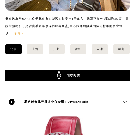
广东省梅州市梅江区金燕大道雅典售后服务中心（需提前预约）
广东省清远市清城区湖西路雅典售后服务中心（需提前预约）
北京雅典维修中心位于北京市东城区东长安街1号东方广场写字楼W3座6层602室（需
上
广东省汕头市龙湖区长平路雅典售后服务中心（需提前预约）
提前预约），是雅典手表维修保养服务网点,中心技师均接受国际化标准的职业培
前
广东省汕尾市城区香洲街道园林社区翠园街雅典售后服务中心（需提前预约）
训....
详情 >
详情
广东省韶关市武江区芙蓉新区与老城中心交汇处雅典售后服务中心（需提前预约）
广东省深圳市罗湖区深南东路5001号华润大厦17层1701室雅典售后服务中心（需提前预约）
北京
上海
广州
深圳
天津
成都
广东省阳江市江城区东风一路雅典售后服务中心（需提前预约）
广东省云浮市云城区金山路雅典售后服务中心（需提前预约）
广东省湛江市赤坎区观海北路雅典售后服务中心（需提前预约）
推荐阅读
广东省肇庆市端州区信安大道与砚都大道交汇处雅典售后服务中心（需提前预约）
广西壮族自治区百色市右江区中山二路雅典售后服务中心（需提前预约）
广西壮族自治区北海市海城区北京路雅典售后服务中心（需提前预约）
1
雅典维修保养服务中心介绍 | UlysseNardin
广西壮族自治区崇左市江州区石景林街道友谊大道与丽川路交汇处雅典售后服务中心（需提前预约）
广西壮族自治区防城港市港口区金花茶大道雅典售后服务中心（需提前预约）
广西壮族自治区贵港市港北区港城街道布山大道与仙衣路交叉口雅典售后服务中心（需提前预约）
广西壮族自治区桂林市秀峰区红岭路雅典售后服务中心（需提前预约）