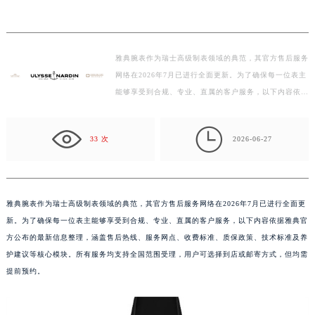
雅典官方服务项目及价格查询｜热线和详细网点地址权威信
常州市新北区龙锦路1590号现代传媒中心写字楼5号楼10层1008室（需提前预约）
息通知（2026年7月最新）
徐州市鼓楼区淮海东路29号苏宁广场IFC国际金融中心写字楼35层3508室（需提前预约）
扬州市邗江区国展路29号星耀天地写字楼1号楼18层1803室（需提前预约）
盐城市盐都区世纪大道5号盐城金融城写字楼1号楼16层1604室（需提前预约）
雅典腕表作为瑞士高级制表领域的典范，其官方售后服务
泰州市海陵区永定东路399号置地商务中心东塔写字楼（华润万象城）17层1706室（需提前预约）
网络在2026年7月已进行全面更新。为了确保每一位表主
宁波市江北区大闸南路500号来福士广场办公楼20层2009室（需提前预约）
能够享受到合规、专业、直属的客户服务，以下内容依据
杭州市上城区钱江路1366号华润大厦写字楼A座5层503-5室（需提前预约）
雅典官方公布的最新信息整理，涵盖售后热线、服务网
点…
金华市金东区东市南街777号金华万达广场写字楼4号楼22层2209室（需提前预约）

33 次
2026-06-27
绍兴市越城区胜利东路379号世茂天际中心写字楼8层805室（需提前预约）
嘉兴市南湖区广益路705号嘉兴世界贸易中心写字楼A座13层1304室（需提前预约）
南昌市红谷滩新区红谷中大道998号绿地双子塔（中央广场）A1座办公楼14层07室（需提前预约）
雅典腕表作为瑞士高级制表领域的典范，其官方售后服务网络在2026年7月已进行全面更
济南市历下区经十路11111号华润中心写字楼（万象城）15层1508室（需提前预约）
新。为了确保每一位表主能够享受到合规、专业、直属的客户服务，以下内容依据雅典官
广州市天河区天河路230号万菱汇国际中心写字楼A塔7层704室（需提前预约）
方公布的最新信息整理，涵盖售后热线、服务网点、收费标准、质保政策、技术标准及养
广州市越秀区环市东路371-375号世界贸易中心大厦南塔写字楼15层07室（需提前预约）
护建议等核心模块。所有服务均支持全国范围受理，用户可选择到店或邮寄方式，但均需
深圳市罗湖区深南东路5001号华润大厦写字楼17层1701室（需提前预约）
提前预约。
惠州市惠城区江北文昌一路7号华贸大厦写字楼1座30层05室（需提前预约）