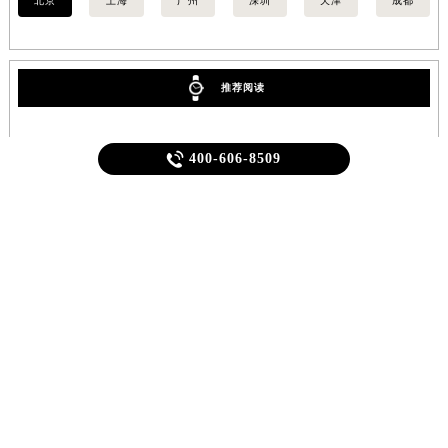
北京
上海
广州
深圳
天津
成都
推荐阅读

400-606-8509
1
雅典维修保养服务中心介绍 | UlysseNardin