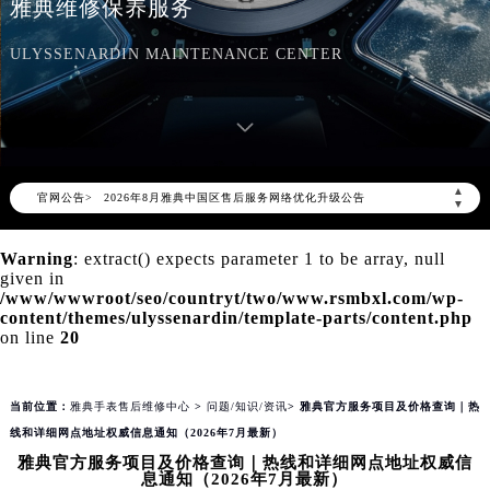
雅典维修保养服务
ULYSSENARDIN MAINTENANCE CENTER
2026年8月雅典中国区售后服务网络优化升级公告
▲
官网公告>
2026年8月雅典全国官方售后客户服务热线：400-606-8509
▼
雅典官方全国统一服务热线400-606-8509，服务覆盖中国大陆、香港、澳门、台湾全部区域（非大陆需加拨“+86”）
Warning
: extract() expects parameter 1 to be array, null
2026年8月雅典售后服务中心最新网点地址：
given in
北京市朝阳区建国门外大街甲6号华熙国际中心写字楼D座11层1102室（北京总部）（需提前预约）
/www/wwwroot/seo/countryt/two/www.rsmbxl.com/wp-
content/themes/ulyssenardin/template-parts/content.php
北京市东城区东长安街1号东方广场写字楼W3座6层602室（需提前预约）
on line
20
天津市和平区赤峰道136号天津国际金融中心写字楼26层2603室（需提前预约）
上海市徐汇区虹桥路3号港汇中心写字楼2座37层3705室（需提前预约）
当前位置：
雅典手表售后维修中心
>
问题/知识/资讯
> 雅典官方服务项目及价格查询｜热
上海市黄浦区南京东路299号宏伊国际广场写字楼8层806室（需提前预约）
线和详细网点地址权威信息通知（2026年7月最新）
南京市秦淮区中山南路1号（新街口）南京中心写字楼22层C1-1室（需提前预约）