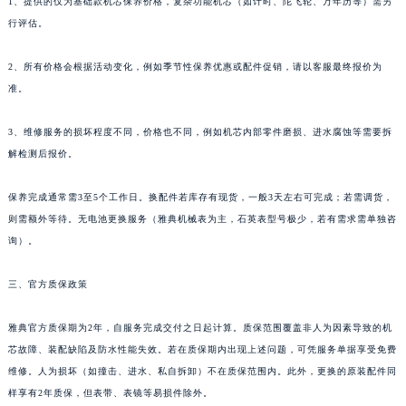
新疆维吾尔自治区喀什市解放北路雅典售后服务中心（需提前预约）
1、提供的仅为基础款机芯保养价格，复杂功能机芯（如计时、陀飞轮、万年历等）需另
新疆维吾尔自治区可克达拉市幸福路雅典售后服务中心（需提前预约）
行评估。
新疆维吾尔自治区克拉玛依市克拉玛依区友谊路雅典售后服务中心（需提前预约）
新疆维吾尔自治区库车市库车市文化东路雅典售后服务中心（需提前预约）
2、所有价格会根据活动变化，例如季节性保养优惠或配件促销，请以客服最终报价为
新疆维吾尔自治区库尔勒市库尔勒市人民东路雅典售后服务中心（需提前预约）
准。
新疆维吾尔自治区奎屯市团结西街雅典售后服务中心（需提前预约）
3、维修服务的损坏程度不同，价格也不同，例如机芯内部零件磨损、进水腐蚀等需要拆
新疆维吾尔自治区昆玉市昆泉街雅典售后服务中心（需提前预约）
解检测后报价。
新疆维吾尔自治区沙湾市三道河子镇世纪大道南路雅典售后服务中心（需提前预约）
新疆维吾尔自治区石河子市北二路雅典售后服务中心（需提前预约）
保养完成通常需3至5个工作日。换配件若库存有现货，一般3天左右可完成；若需调货，
新疆维吾尔自治区双河市光明路雅典售后服务中心（需提前预约）
则需额外等待。无电池更换服务（雅典机械表为主，石英表型号极少，若有需求需单独咨
新疆维吾尔自治区塔城市塔城地区闻琴路雅典售后服务中心（需提前预约）
询）。
新疆维吾尔自治区铁门关市兴疆路雅典售后服务中心（需提前预约）
三、官方质保政策
新疆维吾尔自治区图木舒克市图木舒克市中兴街雅典售后服务中心（需提前预约）
新疆维吾尔自治区吐鲁番市高昌区文化中路文化中路雅典售后服务中心（需提前预约）
雅典官方质保期为2年，自服务完成交付之日起计算。质保范围覆盖非人为因素导致的机
新疆维吾尔自治区乌苏市乌鲁木齐北路雅典售后服务中心（需提前预约）
芯故障、装配缺陷及防水性能失效。若在质保期内出现上述问题，可凭服务单据享受免费
新疆维吾尔自治区五家渠市长征西街雅典售后服务中心（需提前预约）
维修。人为损坏（如撞击、进水、私自拆卸）不在质保范围内。此外，更换的原装配件同