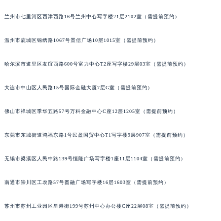
内蒙古自治区乌兰察布市集宁区恩和大街雅典售后服务中心（需提前预约）
前预约）
内蒙古自治区锡林郭勒盟市锡林浩特市光明街与额尔敦路交叉口雅典售后服务中心（需提前预约）
兰州市七里河区西津西路16号兰州中心写字楼21层2102室（需提前预约）
内蒙古自治区兴安盟市乌兰浩特市兴安大街雅典售后服务中心（需提前预约）
山西省大同市平城区迎宾街雅典售后服务中心（需提前预约）
温州市鹿城区锦绣路1067号置信广场10层1015室（需提前预约）
山西省晋城市城区黄华街雅典售后服务中心（需提前预约）
山西省晋中市榆次区顺城街雅典售后服务中心（需提前预约）
哈尔滨市道里区友谊西路600号富力中心T2座写字楼29层03室（需提前预约）
山西省临汾市尧都区解放路雅典售后服务中心（需提前预约）
大连市中山区人民路15号国际金融大厦7层G室（需提前预约）
山西省吕梁市离石区永宁中路与建设街交叉口雅典售后服务中心（需提前预约）
山西省朔州市朔城区怡西路与鄯阳西街交汇处雅典售后服务中心（需提前预约）
佛山市禅城区季华五路57号万科金融中心C座12层1205室（需提前预约）
山西省忻州市忻府区和平东街与七一南路交叉口雅典售后服务中心（需提前预约）
山西省阳泉市郊区平阳东街与新城大道交叉口雅典售后服务中心（需提前预约）
东莞市东城街道鸿福东路1号民盈国贸中心T1写字楼9层907室（需提前预约）
山西省运城市盐湖区河东街雅典售后服务中心（需提前预约）
山西省长治市潞州区英雄中路雅典售后服务中心（需提前预约）
无锡市梁溪区人民中路139号恒隆广场写字楼1座11层1104室（需提前预约）
山西省太原市迎泽区迎泽街道解放路15号亨得利名表维修授权店3楼雅典售后服务中心（需提前预约）
南通市崇川区工农路57号圆融广场写字楼16层1603室（需提前预约）
天津市和平区赤峰道136号天津国际金融中心26层2603室雅典售后服务中心（需提前预约）
安徽省安庆市迎江区人民路雅典售后服务中心（需提前预约）