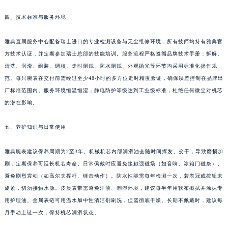
新疆维吾尔自治区新星市东风路雅典售后服务中心（需提前预约）
样享有2年质保，但表带、表镜等易损件除外。
新疆维吾尔自治区伊宁市解放西路雅典售后服务中心（需提前预约）
四、技术标准与服务环境
贵州省安顺市西秀区中华南路雅典售后服务中心（需提前预约）
贵州省毕节市七星关区松山路雅典售后服务中心（需提前预约）
雅典直属服务中心配备瑞士进口的专业检测设备与无尘维修环境，所有技师均持有雅典官
贵州省六盘水市钟山区钟山大道雅典售后服务中心（需提前预约）
方技术认证，并定期参加瑞士总部的技能培训。服务流程严格遵循品牌技术手册：拆解、
贵州省黔东南苗族侗族自治州凯里市北京西路雅典售后服务中心（需提前预约）
清洗、润滑、组装、调校、走时测试、防水测试、外观抛光等环节均采用标准化操作规
贵州省黔西南布依族苗族自治州兴义市大道与桔香路交汇处雅典售后服务中心（需提前预约）
范。每只腕表在交付前需经过至少48小时的多方位走时精度验证，确保误差控制在品牌出
厂标准范围内。服务环境恒温恒湿，静电防护等级达到工业级标准，杜绝任何微尘对机芯
贵州省铜仁市碧江区民主路雅典售后服务中心（需提前预约）
的潜在影响。
贵州省遵义市红花岗区共青大道与嵩山路交叉口雅典售后服务中心（需提前预约）
四川省阿坝州市马尔康市团结街雅典售后服务中心（需提前预约）
五、养护知识与日常使用
四川省巴中市巴州区江北大道雅典售后服务中心（需提前预约）
四川省成都市锦江区人民东路6号SAC东原中心24层2406B室雅典售后服务中心（需提前预约）
雅典腕表建议保养周期为2至3年。机械机芯内部润滑油会随时间挥发、变干，导致磨损加
四川省达州市通川区中心广场、老车坝雅典售后服务中心（需提前预约）
剧，定期保养可延长机芯寿命。日常佩戴时应避免接触强磁场（如音响、冰箱门磁条）、
避免剧烈震动（如高尔夫挥杆、锤击动作）。防水性能需每年检测一次，若表冠或按钮未
四川省德阳市旌阳区长江西路、南街雅典售后服务中心（需提前预约）
旋紧，切勿接触水源。皮质表带需避免汗渍、潮湿环境，建议每半年用软布擦拭并涂抹专
四川省甘孜州市康定市情歌广场、箭炉街雅典售后服务中心（需提前预约）
用护理油。金属表链可用温水加中性清洁剂刷洗，但需彻底干燥。长期不佩戴时，建议每
四川省广安市广安区建安南路雅典售后服务中心（需提前预约）