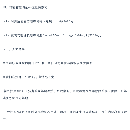
（1）高低温交变走时试验箱（定制钟表专用恒温恒湿试验舱），约276000元
甘肃省敦煌市沙州镇阳关中路雅典售后服务中心（需提前预约）
甘肃省合作市人民街雅典售后服务中心（需提前预约）
15、精密存储与配件恒温防潮柜
甘肃省嘉峪关市雄关区新华中路雅典售后服务中心（需提前预约）
甘肃省金昌市金川区北京路雅典售后服务中心（需提前预约）
（1）润滑油恒温防潮存储柜（定制），约49000元
甘肃省酒泉市肃州区西大街雅典售后服务中心（需提前预约）
（2）腕表气密性长期存储舱Sealed Watch Storage Cabin，约32000元
甘肃省临夏市城南街道团结路雅典售后服务中心（需提前预约）
甘肃省陇南市武都区人民路雅典售后服务中心（需提前预约）
（三）人才体系
甘肃省平凉市崆峒区西大街雅典售后服务中心（需提前预约）
甘肃省庆阳市西峰区南大街雅典售后服务中心（需提前预约）
全国在职专业技师共计1715名，团队分为直营与授权店两大体系。
甘肃省天水市秦州区民主路雅典售后服务中心（需提前预约）
甘肃省武威市凉州区迎宾路雅典售后服务中心（需提前预约）
直营门店技师（1031名，详情见下文）：
甘肃省张掖市甘州区民乐北路雅典售后服务中心（需提前预约）
-初级技师309名：负责腕表基础养护、外观翻新、常规检测及简单故障维修，保障门店基
宁夏回族自治区固原市原州区文化街雅典售后服务中心（需提前预约）
础服务标准化落地。
宁夏回族自治区石嘴山市大武口区贺兰山路雅典售后服务中心（需提前预约）
宁夏回族自治区吴忠市利通区开元大道雅典售后服务中心（需提前预约）
-中级技师256名：可独立完成机芯拆装、调校、保养及中度故障修复，是门店核心服务骨
宁夏回族自治区银川市兴庆区新华东路97号新百中心C馆一层C1-18号商铺雅典售后服务中心（需提前预约）
干。