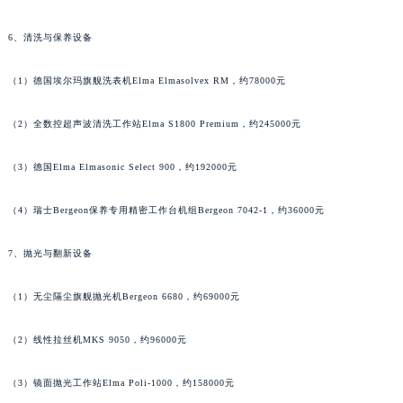
广西壮族自治区桂林市秀峰区红岭路雅典售后服务中心（需提前预约）
（5）德国徕卡体视显微镜Leica S9，约85000元
广西壮族自治区河池市金城江区金城江街道朝阳路雅典售后服务中心（需提前预约）
广西壮族自治区贺州市八步区城东街道灵峰南路雅典售后服务中心（需提前预约）
6、清洗与保养设备
广西壮族自治区来宾市兴宾区桂中大道雅典售后服务中心（需提前预约）
（1）德国埃尔玛旗舰洗表机Elma Elmasolvex RM，约78000元
广西壮族自治区柳州市城中区中山中路雅典售后服务中心（需提前预约）
广西壮族自治区钦州市钦南区金海湾东大街雅典售后服务中心（需提前预约）
（2）全数控超声波清洗工作站Elma S1800 Premium，约245000元
广西壮族自治区梧州市万秀区龙湖镇高旺路雅典售后服务中心（需提前预约）
广西壮族自治区玉林市玉州区金玉路雅典售后服务中心（需提前预约）
（3）德国Elma Elmasonic Select 900，约192000元
海南省儋州市儋州市那大镇兰洋北路雅典售后服务中心（需提前预约）
（4）瑞士Bergeon保养专用精密工作台机组Bergeon 7042-1，约36000元
海南省东方市八所镇解放西路雅典售后服务中心（需提前预约）
海南省琼海市嘉积镇东风路雅典售后服务中心（需提前预约）
7、抛光与翻新设备
海南省三沙市西沙区西沙群岛永兴岛北京路雅典售后服务中心（需提前预约）
海南省三亚市吉阳区迎宾路雅典售后服务中心（需提前预约）
（1）无尘隔尘旗舰抛光机Bergeon 6680，约69000元
海南省万宁市万城镇解放路雅典售后服务中心（需提前预约）
海南省文昌市文城镇教育东路雅典售后服务中心（需提前预约）
（2）线性拉丝机MKS 9050，约96000元
海南省五指山市通什镇三月三大道雅典售后服务中心（需提前预约）