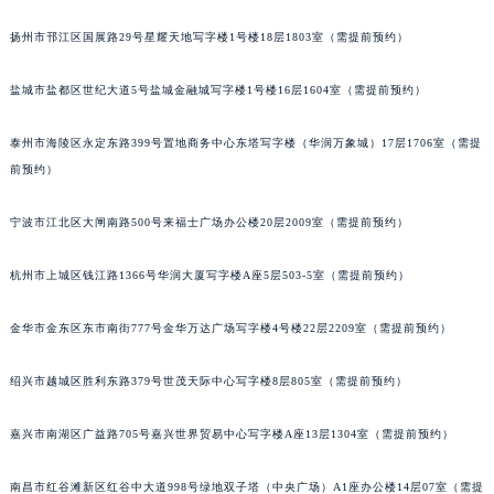
内蒙古自治区呼和浩特市玉泉区大学西街70号华润万象城写字楼（鄂尔多斯大厦）23层2326室（需提前预约）
徐州市鼓楼区淮海东路29号苏宁广场IFC国际金融中心写字楼35层3508室（需提前预约）
甘肃省兰州市七里河区西津西路16号兰州中心写字楼21层2102室（需提前预约）
扬州市邗江区国展路29号星耀天地写字楼1号楼18层1803室（需提前预约）
重庆市解放碑渝中区民权路28号英利国际金融中心写字楼20层01室（需提前预约）
黑龙江省大庆市萨尔图区会战大街雅典售后服务中心（需提前预约）
盐城市盐都区世纪大道5号盐城金融城写字楼1号楼16层1604室（需提前预约）
黑龙江省鹤岗市向阳区红军路雅典售后服务中心（需提前预约）
黑龙江省黑河市爱辉区中央街雅典售后服务中心（需提前预约）
泰州市海陵区永定东路399号置地商务中心东塔写字楼（华润万象城）17层1706室（需提
黑龙江省鸡西市鸡冠区红军路雅典售后服务中心（需提前预约）
前预约）
黑龙江省佳木斯市向阳区长安路雅典售后服务中心（需提前预约）
宁波市江北区大闸南路500号来福士广场办公楼20层2009室（需提前预约）
黑龙江省牡丹江市东安区太平路雅典售后服务中心（需提前预约）
黑龙江省七台河市桃山区大同街雅典售后服务中心（需提前预约）
杭州市上城区钱江路1366号华润大厦写字楼A座5层503-5室（需提前预约）
黑龙江省齐齐哈尔市龙沙区龙华路雅典售后服务中心（需提前预约）
黑龙江省双鸭山市尖山区新兴大街雅典售后服务中心（需提前预约）
金华市金东区东市南街777号金华万达广场写字楼4号楼22层2209室（需提前预约）
黑龙江省绥化市北林区新华街与康庄路交叉口雅典售后服务中心（需提前预约）
绍兴市越城区胜利东路379号世茂天际中心写字楼8层805室（需提前预约）
黑龙江省伊春市伊美区通河路雅典售后服务中心（需提前预约）
吉林省白城市洮北区明仁南街雅典售后服务中心（需提前预约）
嘉兴市南湖区广益路705号嘉兴世界贸易中心写字楼A座13层1304室（需提前预约）
吉林省白山市浑江区浑江大街雅典售后服务中心（需提前预约）