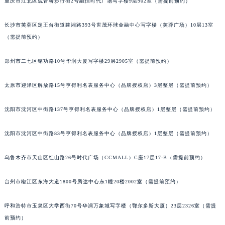
辽宁省盘锦市兴隆台区石油大街雅典售后服务中心（需提前预约）
重庆市江北区观音桥步行街2号融恒时代广场写字楼9层902室（需提前预约）
辽宁省铁岭市银州区南马路雅典售后服务中心（需提前预约）
辽宁省营口市站前区市府路与渤海大街交叉口雅典售后服务中心（需提前预约）
长沙市芙蓉区定王台街道建湘路393号世茂环球金融中心写字楼（芙蓉广场）10层13室
辽宁省沈阳市沈河区中街路137号亨得利名表维修授权店1楼雅典售后服务中心（需提前预约）
（需提前预约）
辽宁省沈阳市沈河区中街路83号亨得利名表维修授权店1楼雅典售后服务中心（需提前预约）
郑州市二七区铭功路10号华润大厦写字楼29层2905室（需提前预约）
北京市朝阳区建国门外大街甲6号华熙国际中心D座11层1102室雅典售后服务中心（北京总部）（需提前预约）
北京市东城区东长安街1号王府井东方广场W3座6层602室雅典售后服务中心（需提前预约）
太原市迎泽区解放路15号亨得利名表服务中心（品牌授权店）3层整层（需提前预约）
河北省保定市竞秀区朝阳北大街北国先天下雅典售后服务中心（需提前预约）
内蒙古自治区阿拉善盟市左旗土尔扈特大街雅典售后服务中心（需提前预约）
沈阳市沈河区中街路137号亨得利名表服务中心（品牌授权店）1层整层（需提前预约）
内蒙古自治区巴彦淖尔市临河区新华街雅典售后服务中心（需提前预约）
内蒙古自治区包头市青山区幸福路甲3号王府井百货名表维修雅典售后服务中心（需提前预约）
沈阳市沈河区中街路83号亨得利名表服务中心（品牌授权店）1层整层（需提前预约）
内蒙古自治区赤峰市红山区哈达街雅典售后服务中心（需提前预约）
乌鲁木齐市天山区红山路26号时代广场（CCMALL）C座17层17-B（需提前预约）
内蒙古自治区鄂尔多斯市东胜区伊金霍洛街雅典售后服务中心（需提前预约）
内蒙古自治区呼伦贝尔市海拉尔区中央街雅典售后服务中心（需提前预约）
台州市椒江区东海大道1800号腾达中心东1幢20楼2002室（需提前预约）
内蒙古自治区通辽市科尔沁区明仁大街雅典售后服务中心（需提前预约）
内蒙古自治区乌海市海勃湾区人民南路雅典售后服务中心（需提前预约）
呼和浩特市玉泉区大学西街70号华润万象城写字楼（鄂尔多斯大厦）23层2326室（需提