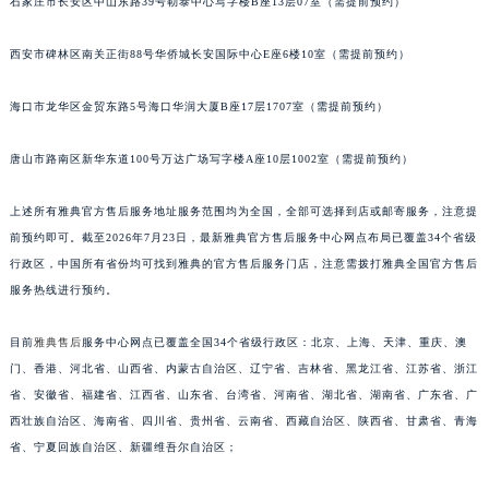
福建省宁德市蕉城区天湖东路雅典售后服务中心（需提前预约）
石家庄市长安区中山东路39号勒泰中心写字楼B座13层07室（需提前预约）
福建省莆田市城厢区霞林街道荔华东大道雅典售后服务中心（需提前预约）
福建省三明市三元区东乾二路雅典售后服务中心（需提前预约）
西安市碑林区南关正街88号华侨城长安国际中心E座6楼10室（需提前预约）
福建省漳州市龙文区步港路雅典售后服务中心（需提前预约）
江苏省常州市新北区龙锦路1590号现代传媒中心5号楼10层1008室雅典售后服务中心（需提前预约）
海口市龙华区金贸东路5号海口华润大厦B座17层1707室（需提前预约）
江苏省淮安市清江浦区淮海北路雅典售后服务中心（需提前预约）
唐山市路南区新华东道100号万达广场写字楼A座10层1002室（需提前预约）
江苏省连云港市海州区通灌北路雅典售后服务中心（需提前预约）
江苏省南京市秦淮区中山南路1号南京中心22层22-C1-C3室雅典售后服务中心（需提前预约）
上述所有雅典官方售后服务地址服务范围均为全国，全部可选择到店或邮寄服务，注意提
江苏省宿迁市宿城区西湖路雅典售后服务中心（需提前预约）
前预约即可。截至2026年7月23日，最新雅典官方售后服务中心网点布局已覆盖34个省级
江苏省泰州市海陵区永定东路399号置地商务中心东塔（华润万象城）17层1706室雅典售后服务中心（需提前预约）
行政区，中国所有省份均可找到雅典的官方售后服务门店，注意需拨打雅典全国官方售后
江苏省徐州市鼓楼区淮海东路29号苏宁广场IFC国际金融中心35层3508室雅典售后服务中心（需提前预约）
服务热线进行预约。
江苏省盐城市盐都区世纪大道5号盐城金融城写字楼1号楼16层1604室雅典售后服务中心（需提前预约）
目前
雅典售后
服务中心网点已覆盖全国34个省级行政区：北京、上海、天津、重庆、澳
江苏省扬州市邗江区国展路29号星耀天地写字楼1号楼18层1803室雅典售后服务中心（需提前预约）
门、香港、河北省、山西省、内蒙古自治区、辽宁省、吉林省、黑龙江省、江苏省、浙江
江苏省镇江市京口区中山东路雅典售后服务中心（需提前预约）
省、安徽省、福建省、江西省、山东省、台湾省、河南省、湖北省、湖南省、广东省、广
江西省抚州市临川区赣东大道雅典售后服务中心（需提前预约）
西壮族自治区、海南省、四川省、贵州省、云南省、西藏自治区、陕西省、甘肃省、青海
江西省赣州市章贡区文清路雅典售后服务中心（需提前预约）
省、宁夏回族自治区、新疆维吾尔自治区；