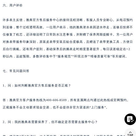
月手动上链一次，保持机芯润滑状态。
四川省广元市利州区老城南北街、东大街雅典售后服务中心（需提前预约）
四川省乐山市市中区嘉定中路雅典售后服务中心（需提前预约）
六、用户评价
四川省凉山州市西昌市大巷口下街雅典售后服务中心（需提前预约）
许多表主反馈，雅典官方售后服务中心的接待流程清晰，客服人员专业耐心。从电话预约
四川省泸州市江阳区治平路雅典售后服务中心（需提前预约）
到送修，整个过程透明高效。一位用户表示，他的雅典潜水表因进水停走，送修后技师不
四川省眉山市东坡区三苏路雅典售后服务中心（需提前预约）
仅修复了机芯，还详细说明了日常防水注意事项，并附赠了保养周期提醒卡。另一位用户
四川省绵阳市涪城区翠花街雅典售后服务中心（需提前预约）
对换表带服务印象深刻，原装皮表带安装后贴合度极高，且赠送了表带更换工具，方便日
四川省南充市高坪区江东大道雅典售后服务中心（需提前预约）
后自行摘戴。还有用户提到，基础保养后的腕表走时精度显著提升，每日误差稳定在+2
四川省内江市东兴区汉安大道雅典售后服务中心（需提前预约）
秒以内，远超预期。多数评价集中于“服务规范”“环境洁净”“维修质量可靠”等关键词。
四川省攀枝花市东区三线大道北段雅典售后服务中心（需提前预约）
七、常见问题问答
四川省遂宁市船山区香林南路雅典售后服务中心（需提前预约）
四川省雅安市雨城区熊猫大道雅典售后服务中心（需提前预约）
1、问：如何判断雅典官方售后服务是否正规？
四川省宜宾市翠屏区长翠路雅典售后服务中心（需提前预约）
四川省资阳市雁江区滨江大道一段与和平南路雅典售后服务中心（需提前预约）
答：雅典官方客户服务热线为400-606-8509，所有直属网点均通过此热线或官网预约。
四川省自贡市自流井区华商北路雅典售后服务中心（需提前预约）
正规服务不会主动要求现金交易，也不会提供非官方渠道的“上门服务”。

西藏自治区阿里地区噶尔县北京西路雅典售后服务中心（需提前预约）
2、问：我的雅典表需要保养了，但不确定是否需要去服务中心？

西藏自治区昌都市卡若区昌都西路雅典售后服务中心（需提前预约）