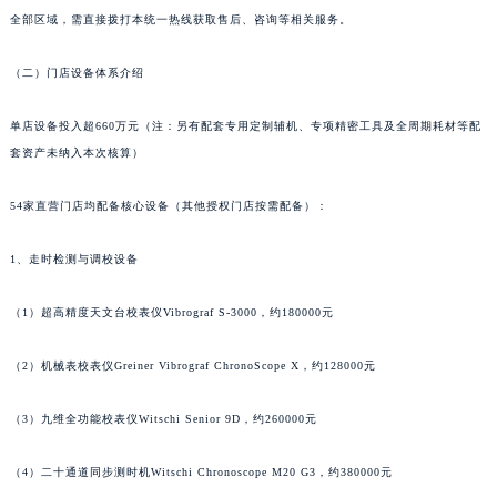
山东省泰安市泰山区财源街道泰山大街雅典售后服务中心（需提前预约）
温馨提示：官方全国统一服务热线，服务覆盖中国大陆、中国香港、中国澳门、中国台湾
山东省威海市环翠区新威海路89号振华商厦一楼名表维修雅典售后服务中心（需提前预约）
全部区域，需直接拨打本统一热线获取售后、咨询等相关服务。
山东省潍坊市奎文区东风东街雅典售后服务中心（需提前预约）
（二）门店设备体系介绍
山东省枣庄市滕州市北辛路与善国路交叉口雅典售后服务中心（需提前预约）
山东省淄博市张店区金晶大道雅典售后服务中心（需提前预约）
单店设备投入超660万元（注：另有配套专用定制辅机、专项精密工具及全周期耗材等配
上海市黄浦区南京东路299号宏伊国际广场写字楼8层806室雅典售后服务中心（需提前预约）
套资产未纳入本次核算）
上海市徐汇区虹桥路3号港汇中心2座37层3705室雅典售后服务中心（需提前预约）
浙江省杭州市上城区钱江路1366号华润大厦A座5层503-5室雅典售后服务中心（需提前预约）
54家直营门店均配备核心设备（其他授权门店按需配备）：
浙江省湖州市吴兴区劳动路雅典售后服务中心（需提前预约）
1、走时检测与调校设备
浙江省嘉兴市南湖区广益路705号嘉兴世界贸易中心A座13层1304室雅典售后服务中心（需提前预约）
浙江省金华市金东区东市南街777号金华万达广场4号楼22楼2209室雅典售后服务中心（需提前预约）
（1）超高精度天文台校表仪Vibrograf S-3000，约180000元
浙江省丽水市莲都区解放街雅典售后服务中心（需提前预约）
浙江省宁波市江北区大闸南路500号来福士广场办公楼20层2009室雅典售后服务中心（需提前预约）
（2）机械表校表仪Greiner Vibrograf ChronoScope X，约128000元
浙江省衢州市柯城区上街雅典售后服务中心（需提前预约）
浙江省绍兴市越城区胜利东路379号世茂天际中心写字楼8层805室雅典售后服务中心（需提前预约）
（3）九维全功能校表仪Witschi Senior 9D，约260000元
浙江省舟山市定海区解放东路雅典售后服务中心（需提前预约）