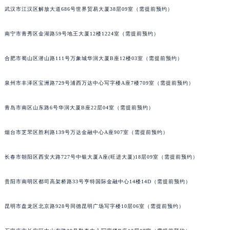
苏州市苏州工业园区星港街199号苏州中心办公楼C座22层08室（需提前预约）
安徽省蚌埠市蚌山区淮河路雅典售后服务中心（需提前预约）
安徽省亳州市谯城区魏武大道雅典售后服务中心（需提前预约）
武汉市江汉区解放大道686号世界贸易大厦38层09室（需提前预约）
安徽省池州市贵池区长江路雅典售后服务中心（需提前预约）
南宁市青秀区金湖路59号地王大厦12楼1224室（需提前预约）
安徽省滁州市琅琊区南谯北路雅典售后服务中心（需提前预约）
安徽省阜阳市颍州区颍州北路雅典售后服务中心（需提前预约）
合肥市蜀山区潜山路111号万象城华润大厦B座12楼03室（需提前预约）
安徽省淮北市相山区淮海路雅典售后服务中心（需提前预约）
安徽省淮南市田家庵区国庆中路雅典售后服务中心（需提前预约）
泉州市丰泽区宝洲路729号浦西万达中心写字楼A座7楼709室（需提前预约）
安徽省黄山市屯溪区黄山西路雅典售后服务中心（需提前预约）
安徽省六安市金安区解放中路雅典售后服务中心（需提前预约）
青岛市南区山东路6号华润大厦B座22层04室（需提前预约）
安徽省马鞍山市雨山区湖南西路雅典售后服务中心（需提前预约）
烟台市芝罘区胜利路139号万达金融中心A座907室（需提前预约）
安徽省宿州市埇桥区人民中路雅典售后服务中心（需提前预约）
安徽省铜陵市铜官区石城大道雅典售后服务中心（需提前预约）
长春市朝阳区西安大路727号中银大厦A座(旺进大厦)18层09室（需提前预约）
安徽省芜湖市镜湖区中山路步行街雅典售后服务中心（需提前预约）
安徽省宣城市宣州区叠嶂西路雅典售后服务中心（需提前预约）
贵阳市南明区都司高架桥路33号亨特国际金融中心14楼14D（需提前预约）
福建省龙岩市新罗区九一南路雅典售后服务中心（需提前预约）
昆明市盘龙区北京路928号同德昆明广场写字楼10层06室（需提前预约）
福建省南平市建阳区人民西路雅典售后服务中心（需提前预约）