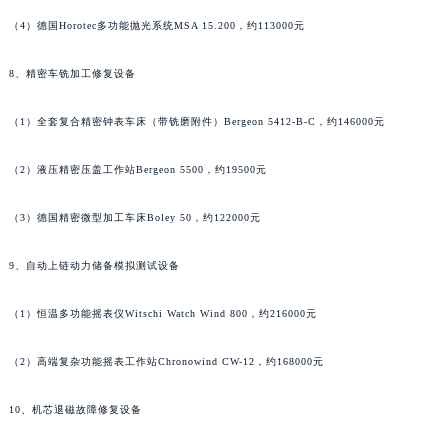
（3）镜面抛光工作站Elma Poli-1000，约158000元
香港特别行政区尖沙咀区油尖旺区广东道雅典售后服务中心（需提前预约）
香港特别行政区金钟区中西区金钟道雅典售后服务中心（需提前预约）
（4）德国Horotec多功能抛光系统MSA 15.200，约113000元
香港特别行政区九龙区油尖旺区弥敦道雅典售后服务中心（需提前预约）
香港特别行政区铜锣湾区湾仔区轩尼诗道雅典售后服务中心（需提前预约）
8、精密车铣加工修复设备
河南省安阳市文峰区解放大道雅典售后服务中心（需提前预约）
（1）全套复合精密钟表车床（带铣磨附件）Bergeon 5412-B-C，约146000元
河南省鹤壁市淇滨区九州路雅典售后服务中心（需提前预约）
河南省济源市沁园街道济水大道雅典售后服务中心（需提前预约）
（2）液压精密压盖工作站Bergeon 5500，约19500元
河南省焦作市解放区解放路雅典售后服务中心（需提前预约）
河南省开封市鼓楼区中山路雅典售后服务中心（需提前预约）
（3）德国精密微型加工车床Boley 50，约122000元
河南省洛阳市西工区中州中路与解放路交叉口雅典售后服务中心（需提前预约）
河南省漯河市源汇区交通路雅典售后服务中心（需提前预约）
9、自动上链动力储备模拟测试设备
河南省南阳市宛城区范蠡东路与南都路交叉口雅典售后服务中心（需提前预约）
（1）恒温多功能摇表仪Witschi Watch Wind 800，约216000元
河南省平顶山市卫东区建设路雅典售后服务中心（需提前预约）
河南省濮阳市大华龙区开州路绿城路交叉口雅典售后服务中心（需提前预约）
（2）高端复杂功能摇表工作站Chronowind CW-12，约168000元
河南省三门峡市湖滨区和平路雅典售后服务中心（需提前预约）
河南省商丘市梁园区神火大道雅典售后服务中心（需提前预约）
10、机芯退磁故障修复设备