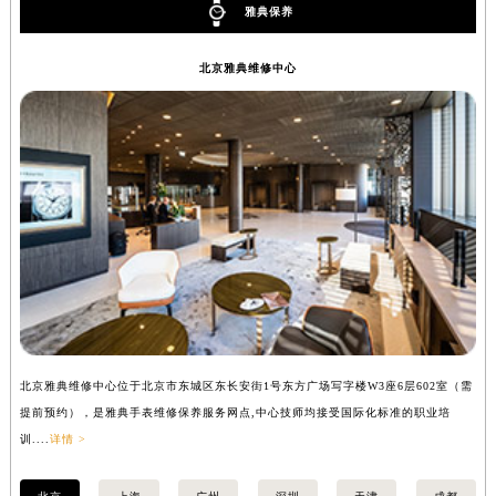
雅典保养
北京雅典维修中心
北京雅典维修中心位于北京市东城区东长安街1号东方广场写字楼W3座6层602室（需
上
提前预约），是雅典手表维修保养服务网点,中心技师均接受国际化标准的职业培
前
训....
详情 >
详情