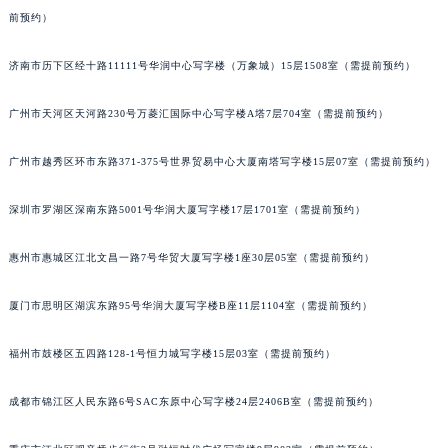
吉林省吉林市船营区河南街雅典售后服务中心（需提前预约）
南昌市红谷滩新区红谷中大道998号绿地双子塔（中央广场）A1座办公楼14层07室（需提
吉林省辽源市龙山区人民大街雅典售后服务中心（需提前预约）
前预约）
吉林省梅河口市新华街道梅河大街雅典售后服务中心（需提前预约）
济南市历下区经十路11111号华润中心写字楼（万象城）15层1508室（需提前预约）
吉林省四平市铁东区紫气大路与南九经街交汇处雅典售后服务中心（需提前预约）
吉林省松原市宁江区五环大街雅典售后服务中心（需提前预约）
广州市天河区天河路230号万菱汇国际中心写字楼A塔7层704室（需提前预约）
吉林省通化市东昌区环通乡江南大街雅典售后服务中心（需提前预约）
吉林省延边市延吉市解放路雅典售后服务中心（需提前预约）
广州市越秀区环市东路371-375号世界贸易中心大厦南塔写字楼15层07室（需提前预约）
辽宁省鞍山市铁东区站前街雅典售后服务中心（需提前预约）
辽宁省本溪市平山区胜利路雅典售后服务中心（需提前预约）
深圳市罗湖区深南东路5001号华润大厦写字楼17层1701室（需提前预约）
辽宁省朝阳市双塔区新华路雅典售后服务中心（需提前预约）
惠州市惠城区江北文昌一路7号华贸大厦写字楼1座30层05室（需提前预约）
辽宁省丹东市振兴区七经街雅典售后服务中心（需提前预约）
辽宁省抚顺市新抚区东一路雅典售后服务中心（需提前预约）
厦门市思明区湖滨东路95号华润大厦写字楼B座11层1104室（需提前预约）
辽宁省阜新市海州区解放大街雅典售后服务中心（需提前预约）
辽宁省葫芦岛市连山区中央路雅典售后服务中心（需提前预约）
福州市鼓楼区五四路128-1号恒力城写字楼15层03室（需提前预约）
辽宁省锦州市古塔区中央大街雅典售后服务中心（需提前预约）
成都市锦江区人民东路6号SAC东原中心写字楼24层2406B室（需提前预约）
辽宁省辽阳市白塔区新运大街雅典售后服务中心（需提前预约）