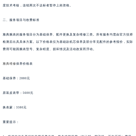
陕西省延安市宝塔区中心街雅典售后服务中心（需提前预约）
每年选派骨干技师赴瑞士参加品牌原厂培训，2025年培训投入超1000万元。内部实施季
陕西省榆林市榆阳区长兴路雅典售后服务中心（需提前预约）
度技术考核，连续两次不达标者暂停上岗资格。
新疆维吾尔自治区阿克苏市东大街雅典售后服务中心（需提前预约）
二、服务项目与收费标准
新疆维吾尔自治区阿拉尔市胜利大道雅典售后服务中心（需提前预约）
新疆维吾尔自治区阿拉山口市友好路雅典售后服务中心（需提前预约）
雅典腕表的服务项目分为基础保养、配件更换及复杂维修三类。所有服务均需由官方技师
新疆维吾尔自治区阿勒泰市解放路雅典售后服务中心（需提前预约）
检测后出具具体方案。以下价格表仅为基础款机芯保养及部分常见配件的参考报价，实际
新疆维吾尔自治区阿图什市光明路雅典售后服务中心（需提前预约）
费用可能因腕表型号、复杂程度、损坏情况及活动政策而浮动。
新疆维吾尔自治区白杨市军垦路雅典售后服务中心（需提前预约）
新疆维吾尔自治区北屯市团结路雅典售后服务中心（需提前预约）
雅典维修
保养价格表
新疆维吾尔自治区博乐市博乐市北京路雅典售后服务中心（需提前预约）
基础保养：2880元
新疆维吾尔自治区昌吉市延安北路雅典售后服务中心（需提前预约）
新疆维吾尔自治区阜康市博峰路雅典售后服务中心（需提前预约）
原装皮表带：5600元
新疆维吾尔自治区哈密市伊州区建国北路雅典售后服务中心（需提前预约）
新疆维吾尔自治区和田市和田市北京西路雅典售后服务中心（需提前预约）
换表蒙：3380元
新疆维吾尔自治区胡杨河市胡杨河市胡杨路雅典售后服务中心（需提前预约）
重要提示：
新疆维吾尔自治区霍尔果斯市亚欧北路雅典售后服务中心（需提前预约）