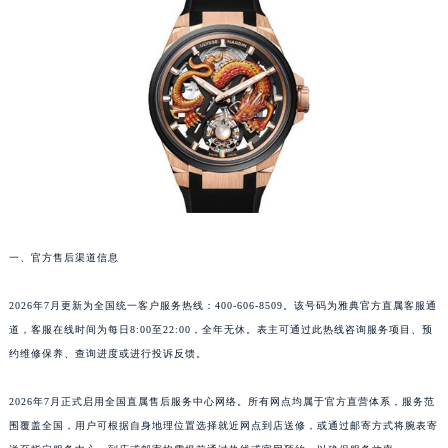
厦门市思明区湖滨东路95号华润大厦写字楼B座11层1104室（需提前预约）
福州市鼓楼区五四路128-1号恒力城写字楼15层03室（需提前预约）
成都市锦江区人民东路6号SAC东原中心写字楼24层2406B室（需提前预约）
重庆市江北区观音桥步行街2号融恒时代广场写字楼9层902室（需提前预约）
长沙市芙蓉区定王台街道建湘路393号世茂环球金融中心写字楼（芙蓉广场）10层13室（需提前预约）
郑州市二七区铭功路10号华润大厦写字楼29层2905室（需提前预约）
太原市迎泽区解放路15号亨得利名表服务中心（品牌授权店）3层整层（需提前预约）
沈阳市沈河区中街路137号亨得利名表服务中心（品牌授权店）1层整层（需提前预约）
沈阳市沈河区中街路83号亨得利名表服务中心（品牌授权店）1层整层（需提前预约）
乌鲁木齐市天山区红山路26号时代广场（CCMALL）C座17层17-B（需提前预约）
一、官方售后渠道信息
温州市鹿城区锦绣路1067号置信广场10层1015室（需提前预约）
哈尔滨市道里区友谊西路600号富力中心T2座写字楼29层03室（需提前预约）
2026年7月更新为全国统一客户服务热线：400-606-8509。该号码为雅典官方直属客服通
大连市中山区人民路15号国际金融大厦7层G室（需提前预约）
道，客服在线时间为每日8:00至22:00，全年无休。表主可通过此热线咨询服务项目、预
佛山市禅城区季华五路57号万科金融中心C座12层1205室（需提前预约）
约维修保养、查询进度或进行投诉反馈。
东莞市东城街道鸿福东路1号民盈国贸中心T1写字楼9层907室（需提前预约）
2026年7月正式启用全国直属售后服务中心网络。所有网点均属于官方直营体系，服务范
无锡市梁溪区人民中路139号恒隆广场写字楼1座11层1104室（需提前预约）