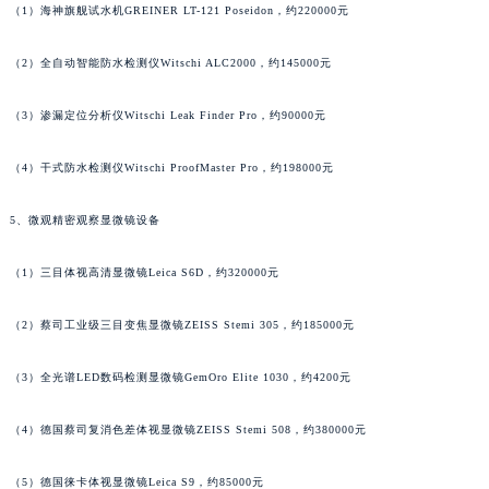
广东省茂名市电白区水东街道迎宾大道雅典售后服务中心（需提前预约）
（1）海神旗舰试水机GREINER LT-121 Poseidon，约220000元
广东省梅州市梅江区金燕大道雅典售后服务中心（需提前预约）
广东省清远市清城区湖西路雅典售后服务中心（需提前预约）
（2）全自动智能防水检测仪Witschi ALC2000，约145000元
广东省汕头市龙湖区长平路雅典售后服务中心（需提前预约）
广东省汕尾市城区香洲街道园林社区翠园街雅典售后服务中心（需提前预约）
（3）渗漏定位分析仪Witschi Leak Finder Pro，约90000元
广东省韶关市武江区芙蓉新区与老城中心交汇处雅典售后服务中心（需提前预约）
广东省深圳市罗湖区深南东路5001号华润大厦17层1701室雅典售后服务中心（需提前预约）
（4）干式防水检测仪Witschi ProofMaster Pro，约198000元
广东省阳江市江城区东风一路雅典售后服务中心（需提前预约）
5、微观精密观察显微镜设备
广东省云浮市云城区金山路雅典售后服务中心（需提前预约）
广东省湛江市赤坎区观海北路雅典售后服务中心（需提前预约）
（1）三目体视高清显微镜Leica S6D，约320000元
广东省肇庆市端州区信安大道与砚都大道交汇处雅典售后服务中心（需提前预约）
广西壮族自治区百色市右江区中山二路雅典售后服务中心（需提前预约）
（2）蔡司工业级三目变焦显微镜ZEISS Stemi 305，约185000元
广西壮族自治区北海市海城区北京路雅典售后服务中心（需提前预约）
（3）全光谱LED数码检测显微镜GemOro Elite 1030，约4200元
广西壮族自治区崇左市江州区石景林街道友谊大道与丽川路交汇处雅典售后服务中心（需提前预约）
广西壮族自治区防城港市港口区金花茶大道雅典售后服务中心（需提前预约）
（4）德国蔡司复消色差体视显微镜ZEISS Stemi 508，约380000元
广西壮族自治区贵港市港北区港城街道布山大道与仙衣路交叉口雅典售后服务中心（需提前预约）