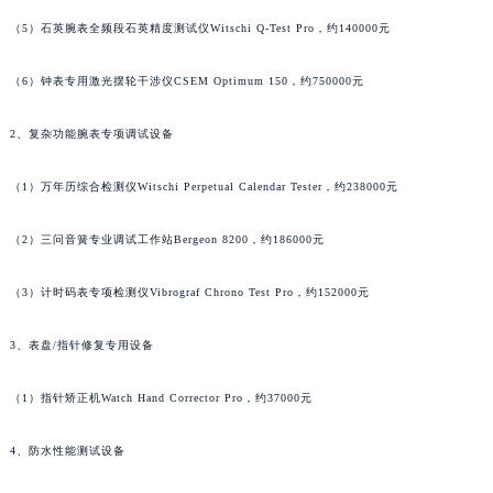
（4）二十通道同步测时机Witschi Chronoscope M20 G3，约380000元
澳门特别行政区大堂区议事亭前地（新马路）雅典售后服务中心（需提前预约）
澳门特别行政区风顺堂区南湾大马路雅典售后服务中心（需提前预约）
（5）石英腕表全频段石英精度测试仪Witschi Q-Test Pro，约140000元
澳门特别行政区花地玛堂区关闸广场雅典售后服务中心（需提前预约）
澳门特别行政区花王堂区大三巴商圈雅典售后服务中心（需提前预约）
（6）钟表专用激光摆轮干涉仪CSEM Optimum 150，约750000元
澳门特别行政区嘉模堂区官也街雅典售后服务中心（需提前预约）
2、复杂功能腕表专项调试设备
澳门省路氹城市金光大道雅典售后服务中心（需提前预约）
澳门特别行政区望德堂区塔石广场雅典售后服务中心（需提前预约）
（1）万年历综合检测仪Witschi Perpetual Calendar Tester，约238000元
福建省福州市鼓楼区五四路128-1号恒力城写字楼15层03室雅典售后服务中心（需提前预约）
福建省厦门市思明区湖滨东路95号万象城华润大厦B座11层1104室雅典售后服务中心（需提前预约）
（2）三问音簧专业调试工作站Bergeon 8200，约186000元
广东省潮州市潮安区新风路与潮汕路交汇处雅典售后服务中心（需提前预约）
广东省广州市天河区天河路230号万菱汇国际中心A塔7层704室雅典售后服务中心（需提前预约）
（3）计时码表专项检测仪Vibrograf Chrono Test Pro，约152000元
广东省广州市越秀区环市东路371-375号世界贸易中心大厦南塔15层1507室雅典售后服务中心（需提前预约）
3、表盘/指针修复专用设备
广东省河源市源城区越王大道雅典售后服务中心（需提前预约）
广东省惠州市惠城区江北文昌一路7号华贸大厦1座30层3005室雅典售后服务中心（需提前预约）
（1）指针矫正机Watch Hand Corrector Pro，约37000元
广东省江门市蓬江区广场西路雅典售后服务中心（需提前预约）
广东省揭阳市榕城进贤门步行街雅典售后服务中心（需提前预约）
4、防水性能测试设备