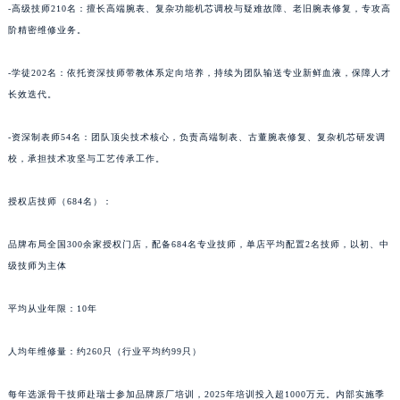
宁夏回族自治区中卫市沙坡头区鼓楼东街雅典售后服务中心（需提前预约）
-高级技师210名：擅长高端腕表、复杂功能机芯调校与疑难故障、老旧腕表修复，专攻高
青海省果洛藏族自治州玛沁县团结路雅典售后服务中心（需提前预约）
阶精密维修业务。
青海省海北藏族自治州海晏县将军路雅典售后服务中心（需提前预约）
青海省海东市乐都区滨河路雅典售后服务中心（需提前预约）
-学徒202名：依托资深技师带教体系定向培养，持续为团队输送专业新鲜血液，保障人才
青海省海南藏族自治州共和县青海湖大街雅典售后服务中心（需提前预约）
长效迭代。
青海省海西蒙古族藏族自治州德令哈市柴达木路雅典售后服务中心（需提前预约）
青海省黄南藏族自治州同仁市德合隆路雅典售后服务中心（需提前预约）
-资深制表师54名：团队顶尖技术核心，负责高端制表、古董腕表修复、复杂机芯研发调
校，承担技术攻坚与工艺传承工作。
青海省西宁市城西区海湖新区西关大道雅典售后服务中心（需提前预约）
青海省玉树藏族自治州结古镇胜利路雅典售后服务中心（需提前预约）
授权店技师（684名）：
陕西省安康市汉滨区金州路雅典售后服务中心（需提前预约）
陕西省宝鸡市渭滨区经二路雅典售后服务中心（需提前预约）
品牌布局全国300余家授权门店，配备684名专业技师，单店平均配置2名技师，以初、中
陕西省汉中市汉台区北大街雅典售后服务中心（需提前预约）
级技师为主体
陕西省商洛市商州区州城街雅典售后服务中心（需提前预约）
平均从业年限：10年
陕西省铜川市王益区红旗街雅典售后服务中心（需提前预约）
陕西省渭南市临渭区东风大街雅典售后服务中心（需提前预约）
人均年维修量：约260只（行业平均约99只）
陕西省咸阳市秦都区沣西新城统一西路与白马河路交汇处雅典售后服务中心（需提前预约）