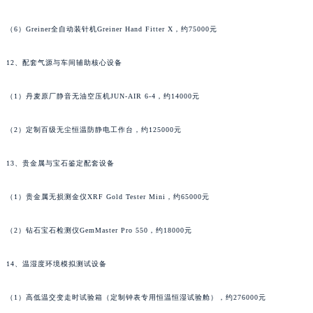
湖北省宜昌市西陵区夷陵大道与港窑路雅典售后服务中心（需提前预约）
（5）防磁机芯支架Greiner Anti-Magnetic Base，约6200元
湖南省常德市武陵区人民路雅典售后服务中心（需提前预约）
湖南省郴州市北湖区国庆北路雅典售后服务中心（需提前预约）
（6）Greiner全自动装针机Greiner Hand Fitter X，约75000元
湖南省衡阳市雁峰区解放路雅典售后服务中心（需提前预约）
12、配套气源与车间辅助核心设备
湖南省怀化市鹤城区迎丰中路雅典售后服务中心（需提前预约）
湖南省娄底市娄星区长青街雅典售后服务中心（需提前预约）
（1）丹麦原厂静音无油空压机JUN-AIR 6-4，约14000元
湖南省邵阳市双清区东风路雅典售后服务中心（需提前预约）
湖南省湘潭市雨湖区莲城大道雅典售后服务中心（需提前预约）
（2）定制百级无尘恒温防静电工作台，约125000元
湖南省益阳市赫山区桃花仑路雅典售后服务中心（需提前预约）
13、贵金属与宝石鉴定配套设备
湖南省永州市冷水滩区永州大道与中兴路交叉口雅典售后服务中心（需提前预约）
湖南省岳阳市岳阳楼区东茅岭路雅典售后服务中心（需提前预约）
（1）贵金属无损测金仪XRF Gold Tester Mini，约65000元
湖南省张家界市永定区解放路雅典售后服务中心（需提前预约）
湖南省长沙市芙蓉区建湘路393号世茂环球金融中心写字楼10层1013室雅典售后服务中心（需提前预约）
（2）钻石宝石检测仪GemMaster Pro 550，约18000元
湖南省株洲市芦淞区建设南路雅典售后服务中心（需提前预约）
甘肃省白银市白银区北京路雅典售后服务中心（需提前预约）
14、温湿度环境模拟测试设备
甘肃省定西市安定区解放路雅典售后服务中心（需提前预约）