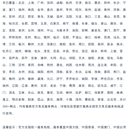
江西省吉安市吉州区井冈山大道雅典售后服务中心（需提前预约）
市已覆盖：北京、上海、广州、深圳、成都、杭州、天津、南京、重庆、郑州、长沙、宁
江西省景德镇市珠山区珠山中路雅典售后服务中心（需提前预约）
波、厦门、福州、南昌、金华、嘉兴、扬州、常州、绍兴、徐州、盐城、泰州、济南、惠
江西省九江市浔阳区浔阳路雅典售后服务中心（需提前预约）
州、苏州、武汉、西安、青岛、无锡、温州、沈阳、大连、海口、三亚、佛山、东莞、珠
江西省南昌市红谷滩新区红谷中大道998号绿地双子塔（中央广场）A1座办公楼14层1407室雅典售后服务中心（需提前预约）
海、哈尔滨、合肥、昆明、太原、石家庄、南宁、南通、长春、烟台、唐山、廊坊、保
江西省萍乡市安源区萍安北大道与康庄路交叉口雅典售后服务中心（需提前预约）
定、贵阳、泉州、台州、湖州、中山、乌鲁木齐、洛阳、邯郸、秦皇岛、澳门、西宁、潍
江西省上饶市信州区滨江西路雅典售后服务中心（需提前预约）
坊、呼和浩特、沧州、鞍山、赣州、临沂、岳阳、平顶山、镇江、桂林、芜湖、汕头、淄
江西省新余市渝水区北湖西路雅典售后服务中心（需提前预约）
博、兰州、银川、郴州、大庆、张家口、衡阳、焦作、周口、邵阳、亳州、新乡、衡水、
牡丹江、德州、聊城、包头、淮安、宜昌、许昌、邢台、宿迁、丽水、蚌埠、上饶、晋
江西省宜春市袁州区中山中路雅典售后服务中心（需提前预约）
中、葫芦岛、四平、宜春、滁州、大同、舟山、绵阳、天水、德阳、承德、绥化、马鞍
江西省鹰潭市月湖区胜利东路雅典售后服务中心（需提前预约）
山、三明、滨州、黄冈、赤峰、荆州、通化、鸡西、佳木斯、黑河、连云港、阜阳、吉
山东省德州市德城区东风中路雅典售后服务中心（需提前预约）
安、枣庄、永州、清远、揭阳、梧州、渭南、延安、长治、运城、淮南、莆田、荆门、益
山东省东营市东营区济南路雅典售后服务中心（需提前预约）
阳、梅州、达州、榆林、威海、九江、济宁、齐齐哈尔、南阳、常德、呼伦贝尔、丹东、
山东省济南市历下区经十路11111号华润中心写字楼（万象城）15层1508室雅典售后服务中心（需提前预约）
锦州、辽阳、辽源、衢州、安庆、龙岩、宁德、鹰潭、泰安、商丘、驻马店、咸宁、江
山东省济宁市任城区太白楼路雅典售后服务中心（需提前预约）
门、茂名、玉林、乐山、南充、雅安、宝鸡、柳州、拉萨、丽江、张家界、襄阳、株洲、
遵义、鄂尔多斯、阳泉、昆山、黄石、湘潭、十堰、漳州、攀枝花、香港、台北等，共计
山东省莱芜市文化南路8号银座商城名表维修一楼名表维修雅典售后服务中心（需提前预约）
360+网点，均有雅典官方售后服务网点，详细信息需拨打雅典全国官方售后服务热线进
山东省临沂市兰山区解放路雅典售后服务中心（需提前预约）
行咨询。
山东省日照市东港区烟台路雅典售后服务中心（需提前预约）