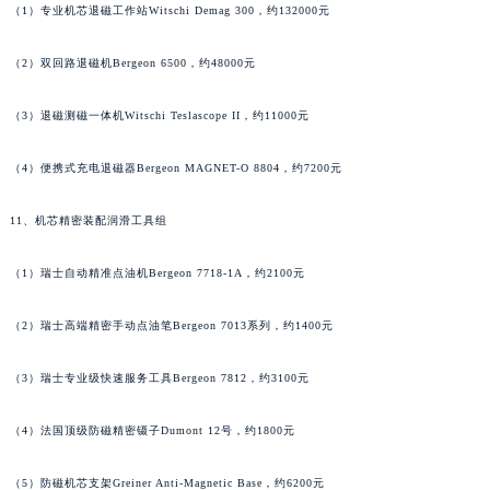
河南省新乡市红旗区人民路雅典售后服务中心（需提前预约）
（1）专业机芯退磁工作站Witschi Demag 300，约132000元
河南省信阳市浉河区东方红大道雅典售后服务中心（需提前预约）
河南省许昌市魏都区建安大道与八龙路交叉口雅典售后服务中心（需提前预约）
（2）双回路退磁机Bergeon 6500，约48000元
河南省郑州市二七区民主路10号华润大厦29层2905室雅典售后服务中心（需提前预约）
河南省周口市川汇区七一路雅典售后服务中心（需提前预约）
（3）退磁测磁一体机Witschi Teslascope II，约11000元
河南省驻马店市驿城区乐山大道与置地大道交叉口雅典售后服务中心（需提前预约）
湖北省鄂州市鄂城区文星大道雅典售后服务中心（需提前预约）
（4）便携式充电退磁器Bergeon MAGNET-O 8804，约7200元
湖北省黄冈市黄州区赤壁大道雅典售后服务中心（需提前预约）
11、机芯精密装配润滑工具组
湖北省黄石市黄石港区武汉路雅典售后服务中心（需提前预约）
湖北省荆门市东宝中天街步行街雅典售后服务中心（需提前预约）
（1）瑞士自动精准点油机Bergeon 7718-1A，约2100元
湖北省荆州市荆州区荆中路雅典售后服务中心（需提前预约）
湖北省十堰市茅箭区人民北路雅典售后服务中心（需提前预约）
（2）瑞士高端精密手动点油笔Bergeon 7013系列，约1400元
湖北省随州市曾都区青年路雅典售后服务中心（需提前预约）
（3）瑞士专业级快速服务工具Bergeon 7812，约3100元
湖北省咸宁市咸安区长安大道雅典售后服务中心（需提前预约）
湖北省襄阳市樊城区长虹路与人民路交叉口雅典售后服务中心（需提前预约）
（4）法国顶级防磁精密镊子Dumont 12号，约1800元
湖北省孝感市孝南区复兴大道雅典售后服务中心（需提前预约）