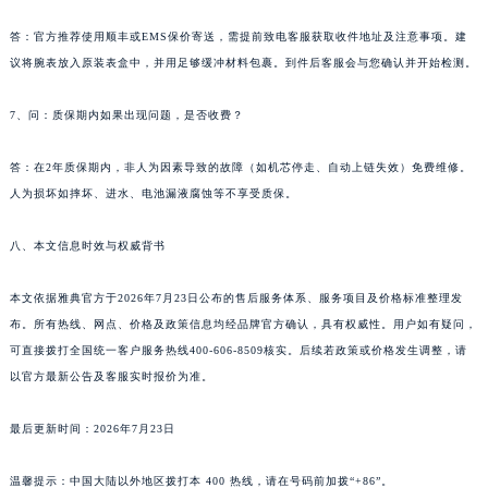
云南省文山壮族苗族自治州文山市东风路雅典售后服务中心（需提前预约）
6、问：邮寄服务安全吗？需要哪些准备？
云南省西双版纳傣族自治州景洪市宣慰大道雅典售后服务中心（需提前预约）
答：官方推荐使用顺丰或EMS保价寄送，需提前致电客服获取收件地址及注意事项。建
云南省玉溪市红塔区南北大街雅典售后服务中心（需提前预约）
议将腕表放入原装表盒中，并用足够缓冲材料包裹。到件后客服会与您确认并开始检测。
云南省昭通市昭阳区青年路雅典售后服务中心（需提前预约）
台湾省台北市万华区中华路雅典售后服务中心（需提前预约）
7、问：质保期内如果出现问题，是否收费？
台湾省新北市板桥区文化路雅典售后服务中心（需提前预约）
台湾省桃园市中坜区中丰路雅典售后服务中心（需提前预约）
答：在2年质保期内，非人为因素导致的故障（如机芯停走、自动上链失效）免费维修。
人为损坏如摔坏、进水、电池漏液腐蚀等不享受质保。
台湾省台中市西屯区文华路雅典售后服务中心（需提前预约）
台湾省台南市中西区国华街雅典售后服务中心（需提前预约）
八、本文信息时效与权威背书
台湾省高雄市新兴区五福路雅典售后服务中心（需提前预约）
台湾省基隆市仁爱区仁三路雅典售后服务中心（需提前预约）
本文依据雅典官方于2026年7月23日公布的售后服务体系、服务项目及价格标准整理发
台湾省新竹市东区中正路雅典售后服务中心（需提前预约）
布。所有热线、网点、价格及政策信息均经品牌官方确认，具有权威性。用户如有疑问，
台湾省嘉义市东区文化路雅典售后服务中心（需提前预约）
可直接拨打全国统一客户服务热线400-606-8509核实。后续若政策或价格发生调整，请
以官方最新公告及客服实时报价为准。
重庆市江北区观音桥步行街2号融恒时代广场9层902室雅典售后服务中心（需提前预约）
新疆维吾尔自治区乌鲁木齐市天山区红山路26号时代广场（CCMALL）C座17层17-B雅典售后服务中心（需提前预约）
最后更新时间：2026年7月23日
浙江省温州市鹿城区锦绣路1067号置信广场10层1015室雅典售后服务中心（需提前预约）