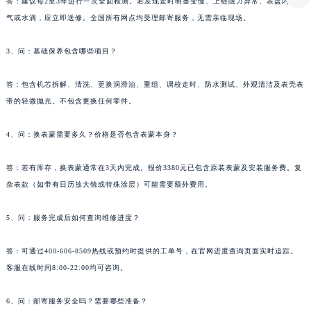
西藏自治区拉萨市城关区北京中路雅典售后服务中心（需提前预约）
答：建议每2至3年进行一次全面检测。若发现走时明显变慢、上链阻力异常、表盘内有雾
西藏自治区林芝市巴宜区广东路雅典售后服务中心（需提前预约）
气或水滴，应立即送修。全国所有网点均受理邮寄服务，无需亲临现场。
西藏自治区那曲市色尼区浙江西路雅典售后服务中心（需提前预约）
西藏自治区日喀则市桑珠孜区上海中路雅典售后服务中心（需提前预约）
3、问：基础保养包含哪些项目？
西藏自治区山南市乃东区湖北大道雅典售后服务中心（需提前预约）
答：包含机芯拆解、清洗、更换润滑油、重组、调校走时、防水测试、外观清洁及表壳表
云南省保山市隆阳区正阳路雅典售后服务中心（需提前预约）
带的轻微抛光。不包含更换任何零件。
云南省楚雄彝族自治州楚雄市鹿城南路雅典售后服务中心（需提前预约）
云南省大理白族自治州大理市建设路雅典售后服务中心（需提前预约）
4、问：换表蒙需要多久？价格是否包含表蒙本身？
云南省德宏傣族景颇族自治州芒市团结大街雅典售后服务中心（需提前预约）
云南省迪庆藏族自治州香格里拉市长征大道雅典售后服务中心（需提前预约）
答：若有库存，换表蒙通常在3天内完成。报价3380元已包含原装表蒙及安装服务费。复
云南省红河哈尼族彝族自治州蒙自市天马路雅典售后服务中心（需提前预约）
杂表款（如带有日历放大镜或特殊涂层）可能需要额外费用。
云南省丽江市古城区七星街雅典售后服务中心（需提前预约）
5、问：服务完成后如何查询维修进度？
云南省临沧市临翔区世纪路雅典售后服务中心（需提前预约）
云南省怒江傈僳族自治州泸水市人民路雅典售后服务中心（需提前预约）
答：可通过400-606-8509热线或预约时提供的工单号，在官网进度查询页面实时追踪。
云南省普洱市思茅区振兴大道雅典售后服务中心（需提前预约）
客服在线时间8:00-22:00均可咨询。
云南省曲靖市麒麟区学府路雅典售后服务中心（需提前预约）