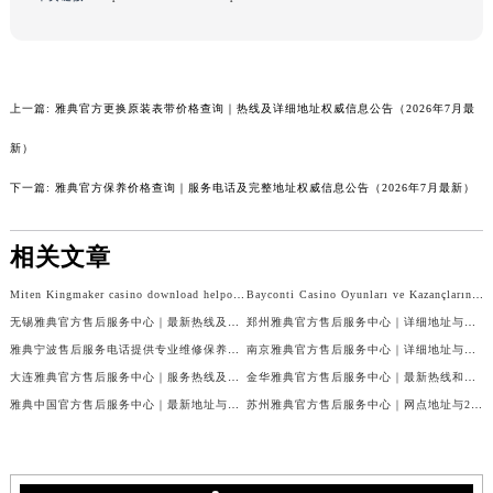
河北省石家庄市长安区中山东路39号勒泰中心写字楼B座13层07室雅典售后服务中心（需提前预约）
本页链接：
http://www.rsmbxl.com/problems/5060.html
陕西省西安市碑林区南关正街88号华侨城长安国际中心E座6楼10室雅典售后服务中心（需提前预约）
海南省海口市龙华区金贸东路5号海口华润大厦B座17层1707室雅典售后服务中心（需提前预约）
河北省唐山市路南区新华东道100号万达广场写字楼A座10层1002室雅典售后服务中心（需提前预约）
台州市椒江区东海大道1800号腾达中心东1幢20楼2002室雅典售后服务中心（需提前预约）
上一篇:
雅典官方更换原装表带价格查询｜热线及详细地址权威信息公告（2026年7月最
呼和浩特市玉泉区大学西街70号华润万象城写字楼（鄂尔多斯大厦）23层2326室雅典售后服务中心（需提前预约）
新）
兰州市七里河区西津西路16号兰州中心写字楼21层2102室雅典售后服务中心（需提前预约）
下一篇:
雅典官方保养价格查询｜服务电话及完整地址权威信息公告（2026年7月最新）
重庆市解放碑渝中区民权路28号英利国际金融中心写字楼20层01室雅典售后服务中心（需提前预约）
节假日正常营业！
相关文章
Miten Kingmaker casino download helpottaa pelaamista mobiilissa
Bayconti Casino Oyunları ve Kazançlarınızı Artıracak Stratejiler
无锡雅典官方售后服务中心｜最新热线及详细网点地址权威信息公告（2026年7月最新）
郑州雅典官方售后服务中心｜详细地址与售后电话权威信息公告（2026年7月最新）
雅典宁波售后服务电话提供专业维修保养服务权威公示（2026年7月最新）
南京雅典官方售后服务中心｜详细地址与售后热线电话权威信息公告（2026年7月最新）
大连雅典官方售后服务中心｜服务热线及完整维修地址权威信息公告（2026年7月最新）
金华雅典官方售后服务中心｜最新热线和维修地址权威信息公告（2026年7月最新）
雅典中国官方售后服务中心｜最新地址与售后热线权威信息通知（2026年7月最新）
苏州雅典官方售后服务中心｜网点地址与24小时客服热线权威信息公告（2026年7月最新）