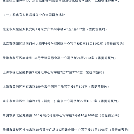
围覆盖全国，用户可根据自身地理位置选择就近网点到店送修，或通过邮寄方式将腕表寄
南通市崇川区工农路57号圆融广场写字楼16层1603室（需提前预约）
送至指定服务中心。到店或邮寄均需提前通过热线或官网预约，以确保服务效率。
苏州市苏州工业园区星港街199号苏州中心办公楼C座22层08室（需提前预约）
武汉市江汉区解放大道686号世界贸易大厦38层09室（需提前预约）
（一）雅典官方售后服务中心全国网点地址
南宁市青秀区金湖路59号地王大厦12楼1224室（需提前预约）
合肥市蜀山区潜山路111号万象城华润大厦B座12楼03室（需提前预约）
北京市东城区东长安街1号东方广场写字楼W3座6层602室（需提前预约）
泉州市丰泽区宝洲路729号浦西万达中心写字楼A座7楼709室（需提前预约）
北京市朝阳区建国门外大街甲6号华熙国际中心写字楼D座11层1102室（需提前预约）
青岛市南区山东路6号华润大厦B座22层04室（需提前预约）
烟台市芝罘区胜利路139号万达金融中心A座907室（需提前预约）
天津市和平区赤峰道136号天津国际金融中心写字楼26层2603室（需提前预约）
长春市朝阳区西安大路727号中银大厦A座(旺进大厦)18层09室（需提前预约）
贵阳市南明区都司高架桥路33号亨特国际金融中心14楼14D（需提前预约）
上海市徐汇区虹桥路3号港汇中心写字楼2座37层3705室（需提前预约）
昆明市盘龙区北京路928号同德昆明广场写字楼10层06室（需提前预约）
上海市黄浦区南京东路299号宏伊国际广场写字楼8层806室（需提前预约）
石家庄市长安区中山东路39号勒泰中心写字楼B座13层07室（需提前预约）
西安市碑林区南关正街88号华侨城长安国际中心E座6楼10室（需提前预约）
南京市秦淮区中山南路1号（新街口）南京中心写字楼22层C1-1室（需提前预约）
海口市龙华区金贸东路5号海口华润大厦B座17层1707室（需提前预约）
唐山市路南区新华东道100号万达广场写字楼A座10层1002室（需提前预约）
常州市新北区龙锦路1590号现代传媒中心写字楼5号楼10层1008室（需提前预约）
台州市椒江区东海大道1800号腾达中心东1幢20楼2002室（需提前预约）