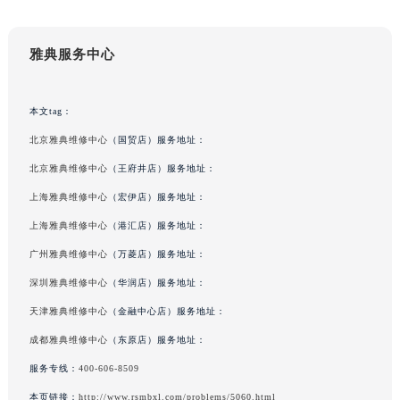
黑龙江省哈尔滨市道里区友谊西路600号富力中心T2座写字楼29层03室室雅典售后服务中心（需提前预约）
温馨提示：中国大陆以外地区拨打本 400 热线，请在号码前加拨“+86”。
辽宁省大连市中山区人民路15号国际金融大厦7层G室雅典售后服务中心（需提前预约）
广东省佛山市禅城区季华五路57号万科金融中心C座12层1205室雅典售后服务中心（需提前预约）
雅典服务中心
广东省东莞市东城街道鸿福东路1号民盈国贸中心T1写字楼9层907室雅典售后服务中心（需提前预约）
江苏省无锡市梁溪区人民中路139号恒隆广场写字楼1座11层1104室雅典售后服务中心（需提前预约）
本文tag：
江苏省南通市崇川区工农路57号圆融广场写字楼16层1603室雅典售后服务中心（需提前预约）
江苏省苏州市苏州工业园区 星港街199号苏州中心办公楼C座22层08室雅典售后服务中心（需提前预约）
北京雅典维修中心
（国贸店）服务地址：
湖北省武汉市江汉区解放大道686号世界贸易大厦38层09室雅典售后服务中心（需提前预约）
北京雅典维修中心
（王府井店）服务地址：
广西省南宁市青秀区金湖路59号地王大厦12楼1224室雅典售后服务中心（需提前预约）
上海雅典维修中心
（宏伊店）服务地址：
安徽省合肥市蜀山区潜山路111号万象城华润大厦B座12楼03室雅典售后服务中心（需提前预约）
上海雅典维修中心
（港汇店）服务地址：
福建省泉州市丰泽区宝洲路729号浦西万达中心写字楼A座7楼709室雅典售后服务中心（需提前预约）
广州雅典维修中心
（万菱店）服务地址：
山东省青岛市南区山东路6号华润大厦B座22层04室雅典售后服务中心（需提前预约）
深圳雅典维修中心
（华润店）服务地址：
山东省烟台市芝罘区胜利路139号万达金融中心A座907室雅典售后服务中心（需提前预约）
天津雅典维修中心
（金融中心店）服务地址：
吉林省长春市朝阳区西安大路727号中银大厦A座(旺进大厦)18层09室雅典售后服务中心（需提前预约）
贵州省贵阳市南明区都司高架桥路33号亨特国际金融中心14楼14D雅典售后服务中心（需提前预约）
成都雅典维修中心
（东原店）服务地址：
云南省昆明市盘龙区北京路928号同德昆明广场写字楼10层06室雅典售后服务中心（需提前预约）
服务专线：
400-606-8509