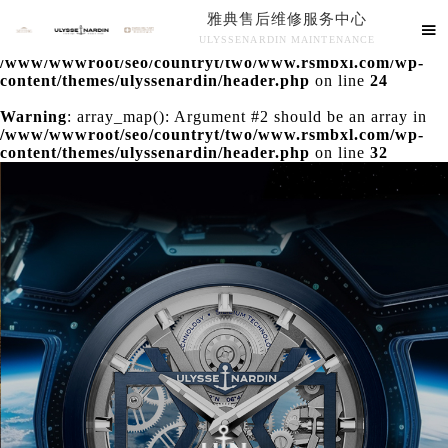
雅典售后维修服务中心
Warning
: extract() expects parameter 1 to be array, null

ULYSSENARDIN MAINTENANCE
given in
/www/wwwroot/seo/countryt/two/www.rsmbxl.com/wp-
雅典售后维修服务中心竭诚为您服务！
content/themes/ulyssenardin/header.php
on line
24
Warning
: array_map(): Argument #2 should be an array in
/www/wwwroot/seo/countryt/two/www.rsmbxl.com/wp-
content/themes/ulyssenardin/header.php
on line
32