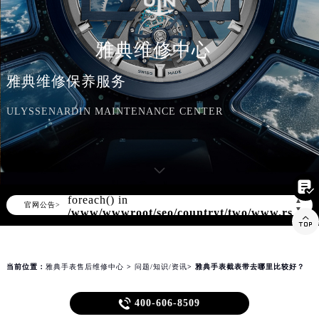
知识/资讯
雅典维修中心
雅典维修保养服务
ULYSSENARDIN MAINTENANCE CENTER

Warning
: Invalid argument supplied for
foreach() in
▲
官网公告>
▼
/www/wwwroot/seo/countryt/two/www.rsmbx

content/themes/ulyssenardin/header.php
on line
172
当前位置：
雅典手表售后维修中心
>
问题/知识/资讯
> 雅典手表截表带去哪里比较好？
雅典手表截表带去哪里比较好？

400-606-8509