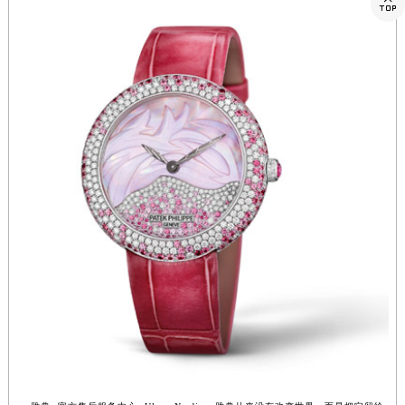

西藏自治区那曲市色尼区浙江西路雅典售后服务中心（需提前预约）
西藏自治区日喀则市桑珠孜区上海中路雅典售后服务中心（需提前预约）
西藏自治区山南市乃东区湖北大道雅典售后服务中心（需提前预约）
云南省保山市隆阳区正阳路雅典售后服务中心（需提前预约）
云南省楚雄彝族自治州楚雄市鹿城南路雅典售后服务中心（需提前预约）
云南省大理白族自治州大理市建设路雅典售后服务中心（需提前预约）
云南省德宏傣族景颇族自治州芒市团结大街雅典售后服务中心（需提前预约）
云南省迪庆藏族自治州香格里拉市长征大道雅典售后服务中心（需提前预约）
云南省红河哈尼族彝族自治州蒙自市天马路雅典售后服务中心（需提前预约）
云南省丽江市古城区七星街雅典售后服务中心（需提前预约）
云南省临沧市临翔区世纪路雅典售后服务中心（需提前预约）
云南省怒江傈僳族自治州泸水市人民路雅典售后服务中心（需提前预约）
云南省普洱市思茅区振兴大道雅典售后服务中心（需提前预约）
云南省曲靖市麒麟区学府路雅典售后服务中心（需提前预约）
云南省文山壮族苗族自治州文山市东风路雅典售后服务中心（需提前预约）
云南省西双版纳傣族自治州景洪市宣慰大道雅典售后服务中心（需提前预约）