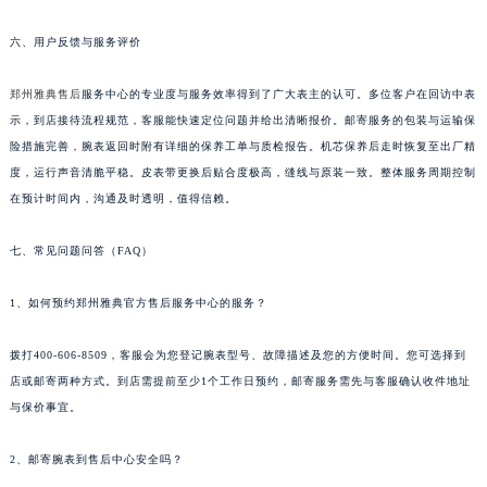
湖南省郴州市北湖区国庆北路雅典售后服务中心（需提前预约）
六、用户反馈与服务评价
湖南省衡阳市雁峰区解放路雅典售后服务中心（需提前预约）
湖南省怀化市鹤城区迎丰中路雅典售后服务中心（需提前预约）
郑州雅典售后
服务中心的专业度与服务效率得到了广大表主的认可。多位客户在回访中表
湖南省娄底市娄星区长青街雅典售后服务中心（需提前预约）
示，到店接待流程规范，客服能快速定位问题并给出清晰报价。邮寄服务的包装与运输保
险措施完善，腕表返回时附有详细的保养工单与质检报告。机芯保养后走时恢复至出厂精
湖南省邵阳市双清区东风路雅典售后服务中心（需提前预约）
度，运行声音清脆平稳。皮表带更换后贴合度极高，缝线与原装一致。整体服务周期控制
湖南省湘潭市雨湖区莲城大道雅典售后服务中心（需提前预约）
在预计时间内，沟通及时透明，值得信赖。
湖南省益阳市赫山区桃花仑路雅典售后服务中心（需提前预约）
湖南省永州市冷水滩区永州大道与中兴路交叉口雅典售后服务中心（需提前预约）
七、常见问题问答（FAQ）
湖南省岳阳市岳阳楼区东茅岭路雅典售后服务中心（需提前预约）
湖南省张家界市永定区解放路雅典售后服务中心（需提前预约）
1、如何预约郑州雅典官方售后服务中心的服务？
湖南省长沙市芙蓉区建湘路393号世茂环球金融中心写字楼10层1013室雅典售后服务中心（需提前预约）
拨打400-606-8509，客服会为您登记腕表型号、故障描述及您的方便时间。您可选择到
湖南省株洲市芦淞区建设南路雅典售后服务中心（需提前预约）
店或邮寄两种方式。到店需提前至少1个工作日预约，邮寄服务需先与客服确认收件地址
甘肃省白银市白银区北京路雅典售后服务中心（需提前预约）
与保价事宜。
甘肃省定西市安定区解放路雅典售后服务中心（需提前预约）
甘肃省敦煌市沙州镇阳关中路雅典售后服务中心（需提前预约）
2、邮寄腕表到售后中心安全吗？
甘肃省合作市人民街雅典售后服务中心（需提前预约）