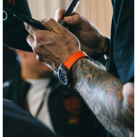
成都市锦江区人民东路6号SAC东原中心写字楼24层2406B室（需提前预约）
重庆市江北区观音桥步行街2号融恒时代广场写字楼9层902室（需提前预约）
长沙市芙蓉区定王台街道建湘路393号世茂环球金融中心写字楼（芙蓉广场）10层13室（需提前预约）
郑州市二七区铭功路10号华润大厦写字楼29层2905室（需提前预约）
太原市迎泽区解放路15号亨得利名表服务中心（品牌授权店）3层整层（需提前预约）
沈阳市沈河区中街路137号亨得利名表服务中心（品牌授权店）1层整层（需提前预约）
沈阳市沈河区中街路83号亨得利名表服务中心（品牌授权店）1层整层（需提前预约）
乌鲁木齐市天山区红山路26号时代广场（CCMALL）C座17层17-B（需提前预约）
温州市鹿城区锦绣路1067号置信广场10层1015室（需提前预约）
哈尔滨市道里区友谊西路600号富力中心T2座写字楼29层03室（需提前预约）
大连市中山区人民路15号国际金融大厦7层G室（需提前预约）
佛山市禅城区季华五路57号万科金融中心C座12层1205室（需提前预约）
东莞市东城街道鸿福东路1号民盈国贸中心T1写字楼9层907室（需提前预约）
无锡市梁溪区人民中路139号恒隆广场写字楼1座11层1104室（需提前预约）
南通市崇川区工农路57号圆融广场写字楼16层1603室（需提前预约）
苏州市苏州工业园区星港街199号苏州中心办公楼C座22层08室（需提前预约）