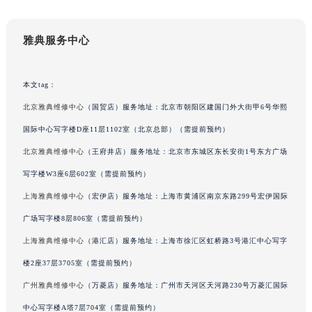
新疆维吾尔自治区阿克苏市东大街雅典售后服务中心（需提前预约）
新疆维吾尔自治区阿拉尔市胜利大道雅典售后服务中心（需提前预约）
雅典服务中心
新疆维吾尔自治区阿拉山口市友好路雅典售后服务中心（需提前预约）
新疆维吾尔自治区阿勒泰市解放路雅典售后服务中心（需提前预约）
本文tag：
新疆维吾尔自治区阿图什市光明路雅典售后服务中心（需提前预约）
北京雅典维修中心
（国贸店）服务地址：北京市朝阳区建国门外大街甲6号华熙
新疆维吾尔自治区白杨市军垦路雅典售后服务中心（需提前预约）
国际中心写字楼D座11层1102室（北京总部）（需提前预约）
新疆维吾尔自治区北屯市团结路雅典售后服务中心（需提前预约）
北京雅典维修中心
（王府井店）服务地址：北京市东城区东长安街1号东方广场
新疆维吾尔自治区博乐市博乐市北京路雅典售后服务中心（需提前预约）
新疆维吾尔自治区昌吉市延安北路雅典售后服务中心（需提前预约）
写字楼W3座6层602室（需提前预约）
新疆维吾尔自治区阜康市博峰路雅典售后服务中心（需提前预约）
上海雅典维修中心
（宏伊店）服务地址：上海市黄浦区南京东路299号宏伊国际
新疆维吾尔自治区哈密市伊州区建国北路雅典售后服务中心（需提前预约）
广场写字楼8层806室（需提前预约）
新疆维吾尔自治区和田市和田市北京西路雅典售后服务中心（需提前预约）
上海雅典维修中心
（港汇店）服务地址：上海市徐汇区虹桥路3号港汇中心写字
新疆维吾尔自治区胡杨河市胡杨河市胡杨路雅典售后服务中心（需提前预约）
楼2座37层3705室（需提前预约）
新疆维吾尔自治区霍尔果斯市亚欧北路雅典售后服务中心（需提前预约）
广州雅典维修中心
（万菱店）服务地址：广州市天河区天河路230号万菱汇国际
新疆维吾尔自治区喀什市解放北路雅典售后服务中心（需提前预约）
中心写字楼A塔7层704室（需提前预约）
新疆维吾尔自治区可克达拉市幸福路雅典售后服务中心（需提前预约）