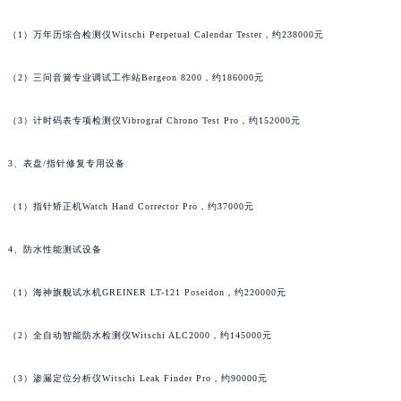
安徽省池州市贵池区长江路雅典售后服务中心（需提前预约）
（1）万年历综合检测仪Witschi Perpetual Calendar Tester，约238000元
安徽省滁州市琅琊区南谯北路雅典售后服务中心（需提前预约）
安徽省阜阳市颍州区颍州北路雅典售后服务中心（需提前预约）
（2）三问音簧专业调试工作站Bergeon 8200，约186000元
安徽省淮北市相山区淮海路雅典售后服务中心（需提前预约）
（3）计时码表专项检测仪Vibrograf Chrono Test Pro，约152000元
安徽省淮南市田家庵区国庆中路雅典售后服务中心（需提前预约）
安徽省黄山市屯溪区黄山西路雅典售后服务中心（需提前预约）
3、表盘/指针修复专用设备
安徽省六安市金安区解放中路雅典售后服务中心（需提前预约）
安徽省马鞍山市雨山区湖南西路雅典售后服务中心（需提前预约）
（1）指针矫正机Watch Hand Corrector Pro，约37000元
安徽省宿州市埇桥区人民中路雅典售后服务中心（需提前预约）
安徽省铜陵市铜官区石城大道雅典售后服务中心（需提前预约）
4、防水性能测试设备
安徽省芜湖市镜湖区中山路步行街雅典售后服务中心（需提前预约）
（1）海神旗舰试水机GREINER LT-121 Poseidon，约220000元
安徽省宣城市宣州区叠嶂西路雅典售后服务中心（需提前预约）
福建省龙岩市新罗区九一南路雅典售后服务中心（需提前预约）
（2）全自动智能防水检测仪Witschi ALC2000，约145000元
福建省南平市建阳区人民西路雅典售后服务中心（需提前预约）
福建省宁德市蕉城区天湖东路雅典售后服务中心（需提前预约）
（3）渗漏定位分析仪Witschi Leak Finder Pro，约90000元
福建省莆田市城厢区霞林街道荔华东大道雅典售后服务中心（需提前预约）