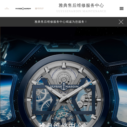
雅典售后维修服务中心

ULYSSENARDIN MAINTENANCE

雅典售后维修服务中心竭诚为您服务！
中心介绍
联系我们
雅典维修中心