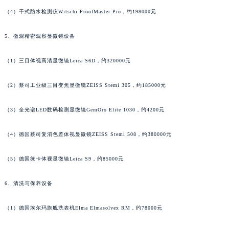
（4）干式防水检测仪Witschi ProofMaster Pro，约198000元
福建省三明市三元区东乾二路雅典售后服务中心（需提前预约）
福建省漳州市龙文区步港路雅典售后服务中心（需提前预约）
5、微观精密观察显微镜设备
江苏省常州市新北区龙锦路1590号现代传媒中心5号楼10层1008室雅典售后服务中心（需提前预约）
江苏省淮安市清江浦区淮海北路雅典售后服务中心（需提前预约）
（1）三目体视高清显微镜Leica S6D，约320000元
江苏省连云港市海州区通灌北路雅典售后服务中心（需提前预约）
江苏省南京市秦淮区中山南路1号南京中心22层22-C1-C3室雅典售后服务中心（需提前预约）
（2）蔡司工业级三目变焦显微镜ZEISS Stemi 305，约185000元
江苏省宿迁市宿城区西湖路雅典售后服务中心（需提前预约）
（3）全光谱LED数码检测显微镜GemOro Elite 1030，约4200元
江苏省泰州市海陵区永定东路399号置地商务中心东塔（华润万象城）17层1706室雅典售后服务中心（需提前预约）
江苏省徐州市鼓楼区淮海东路29号苏宁广场IFC国际金融中心35层3508室雅典售后服务中心（需提前预约）
（4）德国蔡司复消色差体视显微镜ZEISS Stemi 508，约380000元
江苏省盐城市盐都区世纪大道5号盐城金融城写字楼1号楼16层1604室雅典售后服务中心（需提前预约）
江苏省扬州市邗江区国展路29号星耀天地写字楼1号楼18层1803室雅典售后服务中心（需提前预约）
（5）德国徕卡体视显微镜Leica S9，约85000元
江苏省镇江市京口区中山东路雅典售后服务中心（需提前预约）
6、清洗与保养设备
江西省抚州市临川区赣东大道雅典售后服务中心（需提前预约）
江西省赣州市章贡区文清路雅典售后服务中心（需提前预约）
（1）德国埃尔玛旗舰洗表机Elma Elmasolvex RM，约78000元
江西省吉安市吉州区井冈山大道雅典售后服务中心（需提前预约）
江西省景德镇市珠山区珠山中路雅典售后服务中心（需提前预约）