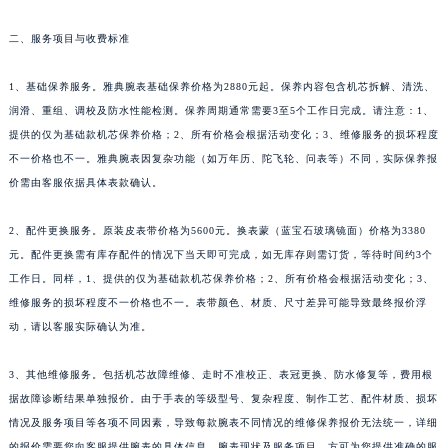
广西壮族自治区贺州市八步区城东街道灵峰南路雅典售后服务中心（需提前预约）
二、服务项目与收费标准
广西壮族自治区来宾市兴宾区桂中大道雅典售后服务中心（需提前预约）
广西壮族自治区柳州市城中区中山中路雅典售后服务中心（需提前预约）
1、基础保养服务。雅典腕表基础保养价格为2880元起。保养内容包含机芯拆解、清洗、
广西壮族自治区钦州市钦南区金海湾东大街雅典售后服务中心（需提前预约）
润滑、重组、调校及防水性能检测。保养周期通常需要3至5个工作日完成。请注意：1、
提供的仅为基础款机芯保养价格；2、所有价格会根据活动变化；3、维修服务的损坏程度
广西壮族自治区梧州市万秀区龙湖镇高旺路雅典售后服务中心（需提前预约）
不一价格也不一。雅典腕表因复杂功能（如万年历、陀飞轮、问表等）不同，实际保养报
广西壮族自治区玉林市玉州区金玉路雅典售后服务中心（需提前预约）
价需由客服依据具体表款确认。
海南省儋州市儋州市那大镇兰洋北路雅典售后服务中心（需提前预约）
海南省东方市八所镇解放西路雅典售后服务中心（需提前预约）
2、配件更换服务。原装皮表带价格为5600元。换表蒙（蓝宝石玻璃镜面）价格为3380
海南省琼海市嘉积镇东风路雅典售后服务中心（需提前预约）
元。配件更换需有库存配件的情况下当天即可完成，如无库存则需订货，等待时间约3个
海南省三沙市西沙区西沙群岛永兴岛北京路雅典售后服务中心（需提前预约）
工作日。同样，1、提供的仅为基础款机芯保养价格；2、所有价格会根据活动变化；3、
维修服务的损坏程度不一价格也不一。表带颜色、材质、尺寸差异可能导致最终报价浮
海南省三亚市吉阳区迎宾路雅典售后服务中心（需提前预约）
动，请以客服实际确认为准。
海南省万宁市万城镇解放路雅典售后服务中心（需提前预约）
海南省文昌市文城镇教育东路雅典售后服务中心（需提前预约）
3、其他维修服务。包括机芯故障维修、走时不准校正、表冠更换、防水修复等，费用根
海南省五指山市通什镇三月三大道雅典售后服务中心（需提前预约）
据故障诊断结果单独报价。由于手表的等级型号、复杂程度、制作工艺、配件材质、损坏
香港特别行政区尖沙咀区油尖旺区广东道雅典售后服务中心（需提前预约）
情况及服务项目等各项不同因素，导致每款腕表不同情况的维修保养报价无法统一，详细
香港特别行政区金钟区中西区金钟道雅典售后服务中心（需提前预约）
的报价需要您向客服提供腕表的具体信息、腕表现状及服务项目，方可为您提供准确的服