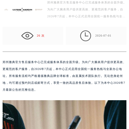
郑州雅典官方售后服务中心已完成服务体系的全面升级。
扬州市邗江区国展路29号星耀天地写字楼1号楼18层1803室（需提前预约）
为向广大腕表用户提供更高效、更规范的客户服务，自
盐城市盐都区世纪大道5号盐城金融城写字楼1号楼16层1604室（需提前预约）
2026年7月起，本中心正式启用全国统一服务热线与全新
泰州市海陵区永定东路399号置地商务中心东塔写字楼（华润万象城）17层1706室（需提前预约）
办公地址。所有服务流程均严格遵循雅典品牌全球标准，
由…
宁波市江北区大闸南路500号来福士广场办公楼20层2009室（需提前预约）

26 次
2026-07-01
杭州市上城区钱江路1366号华润大厦写字楼A座5层503-5室（需提前预约）
金华市金东区东市南街777号金华万达广场写字楼4号楼22层2209室（需提前预约）
绍兴市越城区胜利东路379号世茂天际中心写字楼8层805室（需提前预约）
郑州雅典官方售后服务中心已完成服务体系的全面升级。为向广大腕表用户提供更高效、
嘉兴市南湖区广益路705号嘉兴世界贸易中心写字楼A座13层1304室（需提前预约）
更规范的客户服务，自2026年7月起，本中心正式启用全国统一服务热线与全新办公地
南昌市红谷滩新区红谷中大道998号绿地双子塔（中央广场）A1座办公楼14层07室（需提前预约）
址。所有服务流程均严格遵循雅典品牌全球标准，由直属技术团队执行。无论您身处何
济南市历下区经十路11111号华润中心写字楼（万象城）15层1508室（需提前预约）
地，均可通过预约到店或邮寄方式，享受一致的高品质售后体验。以下为本中心2026年7
广州市天河区天河路230号万菱汇国际中心写字楼A塔7层704室（需提前预约）
月最新公告的完整信息。
广州市越秀区环市东路371-375号世界贸易中心大厦南塔写字楼15层07室（需提前预约）
深圳市罗湖区深南东路5001号华润大厦写字楼17层1701室（需提前预约）
惠州市惠城区江北文昌一路7号华贸大厦写字楼1座30层05室（需提前预约）
厦门市思明区湖滨东路95号华润大厦写字楼B座11层1104室（需提前预约）
福州市鼓楼区五四路128-1号恒力城写字楼15层03室（需提前预约）