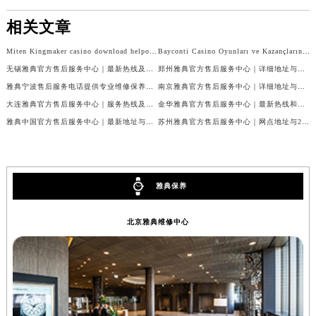
贵州省安顺市西秀区中华南路雅典售后服务中心（需提前预约）
相关文章
贵州省毕节市七星关区松山路雅典售后服务中心（需提前预约）
Miten Kingmaker casino download helpottaa pelaamista mobiilissa
Bayconti Casino Oyunları ve Kazançlarınızı Artıracak Stratejiler
贵州省六盘水市钟山区钟山大道雅典售后服务中心（需提前预约）
无锡雅典官方售后服务中心｜最新热线及详细网点地址权威信息公告（2026年7月最新）
郑州雅典官方售后服务中心｜详细地址与售后电话权威信息公告（2026年7月最新）
贵州省黔东南苗族侗族自治州凯里市北京西路雅典售后服务中心（需提前预约）
雅典宁波售后服务电话提供专业维修保养服务权威公示（2026年7月最新）
南京雅典官方售后服务中心｜详细地址与售后热线电话权威信息公告（2026年7月最新）
贵州省黔西南布依族苗族自治州兴义市大道与桔香路交汇处雅典售后服务中心（需提前预约）
大连雅典官方售后服务中心｜服务热线及完整维修地址权威信息公告（2026年7月最新）
金华雅典官方售后服务中心｜最新热线和维修地址权威信息公告（2026年7月最新）
贵州省铜仁市碧江区民主路雅典售后服务中心（需提前预约）
雅典中国官方售后服务中心｜最新地址与售后热线权威信息通知（2026年7月最新）
苏州雅典官方售后服务中心｜网点地址与24小时客服热线权威信息公告（2026年7月最新）
贵州省遵义市红花岗区共青大道与嵩山路交叉口雅典售后服务中心（需提前预约）
四川省阿坝州市马尔康市团结街雅典售后服务中心（需提前预约）
四川省巴中市巴州区江北大道雅典售后服务中心（需提前预约）
雅典保养
四川省成都市锦江区人民东路6号SAC东原中心24层2406B室雅典售后服务中心（需提前预约）
四川省达州市通川区中心广场、老车坝雅典售后服务中心（需提前预约）
北京雅典维修中心
四川省德阳市旌阳区长江西路、南街雅典售后服务中心（需提前预约）
四川省甘孜州市康定市情歌广场、箭炉街雅典售后服务中心（需提前预约）
四川省广安市广安区建安南路雅典售后服务中心（需提前预约）
四川省广元市利州区老城南北街、东大街雅典售后服务中心（需提前预约）
四川省乐山市市中区嘉定中路雅典售后服务中心（需提前预约）