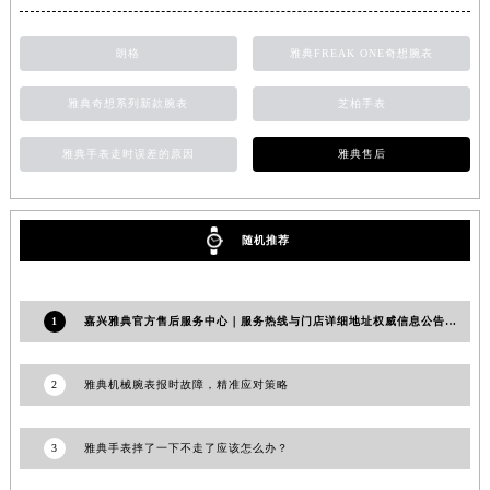
广东省佛山市禅城区季华五路57号万科金融中心C座12层1205室雅典售后服务中心（需提前预约）
朗格
雅典FREAK ONE奇想腕表
广东省东莞市东城街道鸿福东路1号民盈国贸中心T1写字楼9层907室雅典售后服务中心（需提前预约）
江苏省无锡市梁溪区人民中路139号恒隆广场写字楼1座11层1104室雅典售后服务中心（需提前预约）
雅典奇想系列新款腕表
芝柏手表
江苏省南通市崇川区工农路57号圆融广场写字楼16层1603室雅典售后服务中心（需提前预约）
江苏省苏州市苏州工业园区 星港街199号苏州中心办公楼C座22层08室雅典售后服务中心（需提前预约）
雅典手表走时误差的原因
雅典售后
湖北省武汉市江汉区解放大道686号世界贸易大厦38层09室雅典售后服务中心（需提前预约）
广西省南宁市青秀区金湖路59号地王大厦12楼1224室雅典售后服务中心（需提前预约）
安徽省合肥市蜀山区潜山路111号万象城华润大厦B座12楼03室雅典售后服务中心（需提前预约）
随机推荐
福建省泉州市丰泽区宝洲路729号浦西万达中心写字楼A座7楼709室雅典售后服务中心（需提前预约）
山东省青岛市南区山东路6号华润大厦B座22层04室雅典售后服务中心（需提前预约）
1
嘉兴雅典官方售后服务中心｜服务热线与门店详细地址权威信息公告（2026年7月最新）
山东省烟台市芝罘区胜利路139号万达金融中心A座907室雅典售后服务中心（需提前预约）
吉林省长春市朝阳区西安大路727号中银大厦A座(旺进大厦)18层09室雅典售后服务中心（需提前预约）
2
雅典机械腕表报时故障，精准应对策略
贵州省贵阳市南明区都司高架桥路33号亨特国际金融中心14楼14D雅典售后服务中心（需提前预约）
云南省昆明市盘龙区北京路928号同德昆明广场写字楼10层06室雅典售后服务中心（需提前预约）
3
雅典手表摔了一下不走了应该怎么办？
河北省石家庄市长安区中山东路39号勒泰中心写字楼B座13层07室雅典售后服务中心（需提前预约）
陕西省西安市碑林区南关正街88号华侨城长安国际中心E座6楼10室雅典售后服务中心（需提前预约）