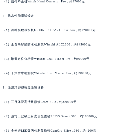
（1）指针矫正机Watch Hand Corrector Pro，约37000元
山东省潍坊市奎文区东风东街雅典售后服务中心（需提前预约）
4、防水性能测试设备
山东省枣庄市滕州市北辛路与善国路交叉口雅典售后服务中心（需提前预约）
山东省淄博市张店区金晶大道雅典售后服务中心（需提前预约）
（1）海神旗舰试水机GREINER LT-121 Poseidon，约220000元
上海市黄浦区南京东路299号宏伊国际广场写字楼8层806室雅典售后服务中心（需提前预约）
上海市徐汇区虹桥路3号港汇中心2座37层3705室雅典售后服务中心（需提前预约）
（2）全自动智能防水检测仪Witschi ALC2000，约145000元
浙江省杭州市上城区钱江路1366号华润大厦A座5层503-5室雅典售后服务中心（需提前预约）
浙江省湖州市吴兴区劳动路雅典售后服务中心（需提前预约）
（3）渗漏定位分析仪Witschi Leak Finder Pro，约90000元
浙江省嘉兴市南湖区广益路705号嘉兴世界贸易中心A座13层1304室雅典售后服务中心（需提前预约）
（4）干式防水检测仪Witschi ProofMaster Pro，约198000元
浙江省金华市金东区东市南街777号金华万达广场4号楼22楼2209室雅典售后服务中心（需提前预约）
浙江省丽水市莲都区解放街雅典售后服务中心（需提前预约）
5、微观精密观察显微镜设备
浙江省宁波市江北区大闸南路500号来福士广场办公楼20层2009室雅典售后服务中心（需提前预约）
浙江省衢州市柯城区上街雅典售后服务中心（需提前预约）
（1）三目体视高清显微镜Leica S6D，约320000元
浙江省绍兴市越城区胜利东路379号世茂天际中心写字楼8层805室雅典售后服务中心（需提前预约）
（2）蔡司工业级三目变焦显微镜ZEISS Stemi 305，约185000元
浙江省舟山市定海区解放东路雅典售后服务中心（需提前预约）
澳门特别行政区大堂区议事亭前地（新马路）雅典售后服务中心（需提前预约）
（3）全光谱LED数码检测显微镜GemOro Elite 1030，约4200元
澳门特别行政区风顺堂区南湾大马路雅典售后服务中心（需提前预约）