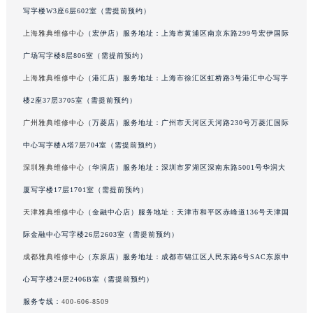
写字楼W3座6层602室（需提前预约）
贵州省安顺市西秀区中华南路雅典售后服务中心（需提前预约）
上海雅典维修中心
（宏伊店）服务地址：上海市黄浦区南京东路299号宏伊国际
贵州省毕节市七星关区松山路雅典售后服务中心（需提前预约）
广场写字楼8层806室（需提前预约）
贵州省六盘水市钟山区钟山大道雅典售后服务中心（需提前预约）
贵州省黔东南苗族侗族自治州凯里市北京西路雅典售后服务中心（需提前预约）
上海雅典维修中心
（港汇店）服务地址：上海市徐汇区虹桥路3号港汇中心写字
贵州省黔西南布依族苗族自治州兴义市大道与桔香路交汇处雅典售后服务中心（需提前预约）
楼2座37层3705室（需提前预约）
贵州省铜仁市碧江区民主路雅典售后服务中心（需提前预约）
广州雅典维修中心
（万菱店）服务地址：广州市天河区天河路230号万菱汇国际
贵州省遵义市红花岗区共青大道与嵩山路交叉口雅典售后服务中心（需提前预约）
中心写字楼A塔7层704室（需提前预约）
四川省阿坝州市马尔康市团结街雅典售后服务中心（需提前预约）
深圳雅典维修中心
（华润店）服务地址：深圳市罗湖区深南东路5001号华润大
四川省巴中市巴州区江北大道雅典售后服务中心（需提前预约）
厦写字楼17层1701室（需提前预约）
四川省成都市锦江区人民东路6号SAC东原中心24层2406B室雅典售后服务中心（需提前预约）
天津雅典维修中心
（金融中心店）服务地址：天津市和平区赤峰道136号天津国
四川省达州市通川区中心广场、老车坝雅典售后服务中心（需提前预约）
四川省德阳市旌阳区长江西路、南街雅典售后服务中心（需提前预约）
际金融中心写字楼26层2603室（需提前预约）
四川省甘孜州市康定市情歌广场、箭炉街雅典售后服务中心（需提前预约）
成都雅典维修中心
（东原店）服务地址：成都市锦江区人民东路6号SAC东原中
四川省广安市广安区建安南路雅典售后服务中心（需提前预约）
心写字楼24层2406B室（需提前预约）
四川省广元市利州区老城南北街、东大街雅典售后服务中心（需提前预约）
服务专线：
400-606-8509
四川省乐山市市中区嘉定中路雅典售后服务中心（需提前预约）