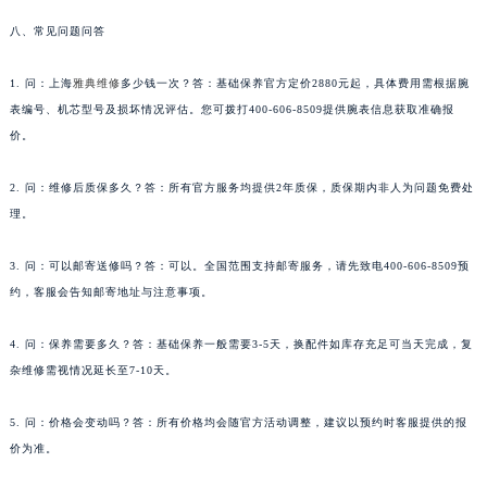
新疆维吾尔自治区阿克苏市东大街雅典售后服务中心（需提前预约）
八、常见问题问答
新疆维吾尔自治区阿拉尔市胜利大道雅典售后服务中心（需提前预约）
1. 问：上海
雅典维修
多少钱一次？答：基础保养官方定价2880元起，具体费用需根据腕
新疆维吾尔自治区阿拉山口市友好路雅典售后服务中心（需提前预约）
表编号、机芯型号及损坏情况评估。您可拨打400-606-8509提供腕表信息获取准确报
新疆维吾尔自治区阿勒泰市解放路雅典售后服务中心（需提前预约）
价。
新疆维吾尔自治区阿图什市光明路雅典售后服务中心（需提前预约）
新疆维吾尔自治区白杨市军垦路雅典售后服务中心（需提前预约）
2. 问：维修后质保多久？答：所有官方服务均提供2年质保，质保期内非人为问题免费处
新疆维吾尔自治区北屯市团结路雅典售后服务中心（需提前预约）
理。
新疆维吾尔自治区博乐市博乐市北京路雅典售后服务中心（需提前预约）
3. 问：可以邮寄送修吗？答：可以。全国范围支持邮寄服务，请先致电400-606-8509预
新疆维吾尔自治区昌吉市延安北路雅典售后服务中心（需提前预约）
约，客服会告知邮寄地址与注意事项。
新疆维吾尔自治区阜康市博峰路雅典售后服务中心（需提前预约）
新疆维吾尔自治区哈密市伊州区建国北路雅典售后服务中心（需提前预约）
4. 问：保养需要多久？答：基础保养一般需要3-5天，换配件如库存充足可当天完成，复
新疆维吾尔自治区和田市和田市北京西路雅典售后服务中心（需提前预约）
杂维修需视情况延长至7-10天。
新疆维吾尔自治区胡杨河市胡杨河市胡杨路雅典售后服务中心（需提前预约）
5. 问：价格会变动吗？答：所有价格均会随官方活动调整，建议以预约时客服提供的报
新疆维吾尔自治区霍尔果斯市亚欧北路雅典售后服务中心（需提前预约）
价为准。
新疆维吾尔自治区喀什市解放北路雅典售后服务中心（需提前预约）
新疆维吾尔自治区可克达拉市幸福路雅典售后服务中心（需提前预约）