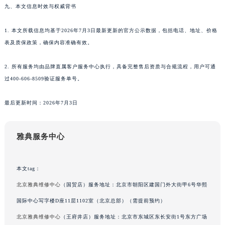
九、本文信息时效与权威背书
新疆维吾尔自治区克拉玛依市克拉玛依区友谊路雅典售后服务中心（需提前预约）
新疆维吾尔自治区库车市库车市文化东路雅典售后服务中心（需提前预约）
1. 本文所载信息均基于2026年7月3日最新更新的官方公示数据，包括电话、地址、价格
新疆维吾尔自治区库尔勒市库尔勒市人民东路雅典售后服务中心（需提前预约）
表及质保政策，确保内容准确有效。
新疆维吾尔自治区奎屯市团结西街雅典售后服务中心（需提前预约）
2. 所有服务均由品牌直属客户服务中心执行，具备完整售后资质与合规流程，用户可通
新疆维吾尔自治区昆玉市昆泉街雅典售后服务中心（需提前预约）
过400-606-8509验证服务单号。
新疆维吾尔自治区沙湾市三道河子镇世纪大道南路雅典售后服务中心（需提前预约）
新疆维吾尔自治区石河子市北二路雅典售后服务中心（需提前预约）
最后更新时间：2026年7月3日
新疆维吾尔自治区双河市光明路雅典售后服务中心（需提前预约）
新疆维吾尔自治区塔城市塔城地区闻琴路雅典售后服务中心（需提前预约）
雅典服务中心
新疆维吾尔自治区铁门关市兴疆路雅典售后服务中心（需提前预约）
新疆维吾尔自治区图木舒克市图木舒克市中兴街雅典售后服务中心（需提前预约）
新疆维吾尔自治区吐鲁番市高昌区文化中路文化中路雅典售后服务中心（需提前预约）
本文tag：
新疆维吾尔自治区乌苏市乌鲁木齐北路雅典售后服务中心（需提前预约）
北京雅典维修中心
（国贸店）服务地址：北京市朝阳区建国门外大街甲6号华熙
新疆维吾尔自治区五家渠市长征西街雅典售后服务中心（需提前预约）
国际中心写字楼D座11层1102室（北京总部）（需提前预约）
新疆维吾尔自治区新星市东风路雅典售后服务中心（需提前预约）
北京雅典维修中心
（王府井店）服务地址：北京市东城区东长安街1号东方广场
新疆维吾尔自治区伊宁市解放西路雅典售后服务中心（需提前预约）