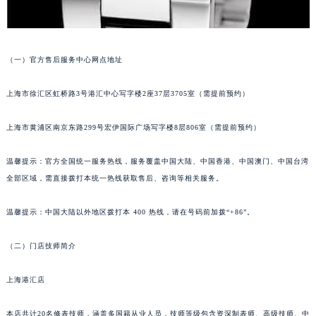
武汉市江汉区解放大道686号世界贸易大厦38层09室（需提前预约）
南宁市青秀区金湖路59号地王大厦12楼1224室（需提前预约）
合肥市蜀山区潜山路111号万象城华润大厦B座12楼03室（需提前预约）
（一）官方售后服务中心网点地址
泉州市丰泽区宝洲路729号浦西万达中心写字楼A座7楼709室（需提前预约）
上海市徐汇区虹桥路3号港汇中心写字楼2座37层3705室（需提前预约）
青岛市南区山东路6号华润大厦B座22层04室（需提前预约）
烟台市芝罘区胜利路139号万达金融中心A座907室（需提前预约）
上海市黄浦区南京东路299号宏伊国际广场写字楼8层806室（需提前预约）
长春市朝阳区西安大路727号中银大厦A座(旺进大厦)18层09室（需提前预约）
贵阳市南明区都司高架桥路33号亨特国际金融中心14楼14D（需提前预约）
温馨提示：官方全国统一服务热线，服务覆盖中国大陆、中国香港、中国澳门、中国台湾
昆明市盘龙区北京路928号同德昆明广场写字楼10层06室（需提前预约）
全部区域，需直接拨打本统一热线获取售后、咨询等相关服务。
石家庄市长安区中山东路39号勒泰中心写字楼B座13层07室（需提前预约）
温馨提示：中国大陆以外地区拨打本 400 热线，请在号码前加拨“+86”。
西安市碑林区南关正街88号华侨城长安国际中心E座6楼10室（需提前预约）
海口市龙华区金贸东路5号海口华润大厦B座17层1707室（需提前预约）
（二）门店技师简介
唐山市路南区新华东道100号万达广场写字楼A座10层1002室（需提前预约）
台州市椒江区东海大道1800号腾达中心东1幢20楼2002室（需提前预约）
上海港汇店
内蒙古自治区呼和浩特市玉泉区大学西街70号华润万象城写字楼（鄂尔多斯大厦）23层2326室（需提前预约）
本店共计20名修表技师，涵盖多国籍从业人员，技师等级包含资深制表师、高级技师、中
甘肃省兰州市七里河区西津西路16号兰州中心写字楼21层2102室（需提前预约）