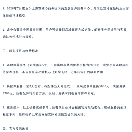
湖南省郴州市北湖区国庆北路雅典售后服务中心（需提前预约）
1. 2026年7月变更为上海市核心商务区内的直属客户服务中心，具体位置可在预约后由客
服提供详细指引。
湖南省衡阳市雁峰区解放路雅典售后服务中心（需提前预约）
湖南省怀化市鹤城区迎丰中路雅典售后服务中心（需提前预约）
2. 该中心覆盖全国服务范围，用户可选择到店或邮寄方式送修，邮寄服务需提前与客服
湖南省娄底市娄星区长青街雅典售后服务中心（需提前预约）
确认收件地址与流程。
湖南省邵阳市双清区东风路雅典售后服务中心（需提前预约）
湖南省湘潭市雨湖区莲城大道雅典售后服务中心（需提前预约）
三、服务项目与收费标准
湖南省益阳市赫山区桃花仑路雅典售后服务中心（需提前预约）
1. 基础保养服务（完成需3-5天）：雅典腕表基础保养价格为2880元，此费用为基础款机
湖南省永州市冷水滩区永州大道与中兴路交叉口雅典售后服务中心（需提前预约）
芯保养价格，不包含复杂功能机芯（如陀飞轮、万年历等）的额外费用。
湖南省岳阳市岳阳楼区东茅岭路雅典售后服务中心（需提前预约）
湖南省张家界市永定区解放路雅典售后服务中心（需提前预约）
2. 换配件服务（需3天左右，有配件当天可完成）：原装皮表带更换5600元，表蒙更换
湖南省长沙市芙蓉区建湘路393号世茂环球金融中心写字楼10层1013室雅典售后服务中心（需提前预约）
3380元。所有配件均为官方原厂级别，更换时间视仓库库存而定。
湖南省株洲市芦淞区建设南路雅典售后服务中心（需提前预约）
甘肃省白银市白银区北京路雅典售后服务中心（需提前预约）
3. 重要提示：以上价格仅供参考，所有项目价格会根据官方活动变化；维修服务的损坏
程度不同，最终报价以客服根据实际检测情况提供的为准。
甘肃省定西市安定区解放路雅典售后服务中心（需提前预约）
甘肃省敦煌市沙州镇阳关中路雅典售后服务中心（需提前预约）
四、官方质保政策
甘肃省合作市人民街雅典售后服务中心（需提前预约）