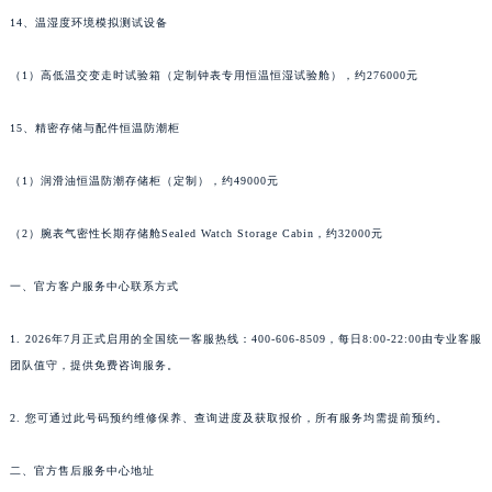
14、温湿度环境模拟测试设备
河南省许昌市魏都区建安大道与八龙路交叉口雅典售后服务中心（需提前预约）
河南省郑州市二七区民主路10号华润大厦29层2905室雅典售后服务中心（需提前预约）
（1）高低温交变走时试验箱（定制钟表专用恒温恒湿试验舱），约276000元
河南省周口市川汇区七一路雅典售后服务中心（需提前预约）
河南省驻马店市驿城区乐山大道与置地大道交叉口雅典售后服务中心（需提前预约）
15、精密存储与配件恒温防潮柜
湖北省鄂州市鄂城区文星大道雅典售后服务中心（需提前预约）
（1）润滑油恒温防潮存储柜（定制），约49000元
湖北省黄冈市黄州区赤壁大道雅典售后服务中心（需提前预约）
湖北省黄石市黄石港区武汉路雅典售后服务中心（需提前预约）
（2）腕表气密性长期存储舱Sealed Watch Storage Cabin，约32000元
湖北省荆门市东宝中天街步行街雅典售后服务中心（需提前预约）
湖北省荆州市荆州区荆中路雅典售后服务中心（需提前预约）
一、官方客户服务中心联系方式
湖北省十堰市茅箭区人民北路雅典售后服务中心（需提前预约）
湖北省随州市曾都区青年路雅典售后服务中心（需提前预约）
1. 2026年7月正式启用的全国统一客服热线：400-606-8509，每日8:00-22:00由专业客服
团队值守，提供免费咨询服务。
湖北省咸宁市咸安区长安大道雅典售后服务中心（需提前预约）
湖北省襄阳市樊城区长虹路与人民路交叉口雅典售后服务中心（需提前预约）
2. 您可通过此号码预约维修保养、查询进度及获取报价，所有服务均需提前预约。
湖北省孝感市孝南区复兴大道雅典售后服务中心（需提前预约）
湖北省宜昌市西陵区夷陵大道与港窑路雅典售后服务中心（需提前预约）
二、官方售后服务中心地址
湖南省常德市武陵区人民路雅典售后服务中心（需提前预约）