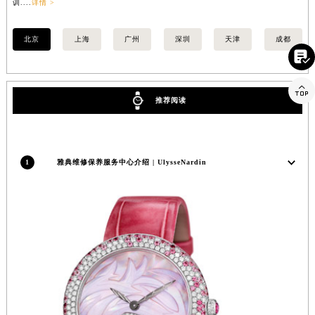
训....
详情 >
详情
云南省玉溪市红塔区南北大街雅典售后服务中心（需提前预约）
云南省昭通市昭阳区青年路雅典售后服务中心（需提前预约）
北京
上海
广州
深圳
天津
成都

台湾省台北市万华区中华路雅典售后服务中心（需提前预约）
台湾省新北市板桥区文化路雅典售后服务中心（需提前预约）

台湾省桃园市中坜区中丰路雅典售后服务中心（需提前预约）
推荐阅读
台湾省台中市西屯区文华路雅典售后服务中心（需提前预约）
台湾省台南市中西区国华街雅典售后服务中心（需提前预约）
台湾省高雄市新兴区五福路雅典售后服务中心（需提前预约）
1
雅典维修保养服务中心介绍 | UlysseNardin
台湾省基隆市仁爱区仁三路雅典售后服务中心（需提前预约）
台湾省新竹市东区中正路雅典售后服务中心（需提前预约）
台湾省嘉义市东区文化路雅典售后服务中心（需提前预约）
重庆市江北区观音桥步行街2号融恒时代广场9层902室雅典售后服务中心（需提前预约）
新疆维吾尔自治区乌鲁木齐市天山区红山路26号时代广场（CCMALL）C座17层17-B雅典售后服务中心（需提前预约）
浙江省温州市鹿城区锦绣路1067号置信广场10层1015室雅典售后服务中心（需提前预约）
黑龙江省哈尔滨市道里区友谊西路600号富力中心T2座写字楼29层03室室雅典售后服务中心（需提前预约）
辽宁省大连市中山区人民路15号国际金融大厦7层G室雅典售后服务中心（需提前预约）