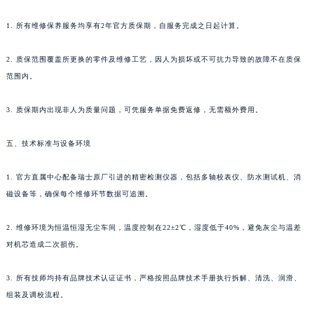
甘肃省嘉峪关市雄关区新华中路雅典售后服务中心（需提前预约）
1. 所有维修保养服务均享有2年官方质保期，自服务完成之日起计算。
甘肃省金昌市金川区北京路雅典售后服务中心（需提前预约）
甘肃省酒泉市肃州区西大街雅典售后服务中心（需提前预约）
2. 质保范围覆盖所更换的零件及维修工艺，因人为损坏或不可抗力导致的故障不在质保
范围内。
甘肃省临夏市城南街道团结路雅典售后服务中心（需提前预约）
甘肃省陇南市武都区人民路雅典售后服务中心（需提前预约）
3. 质保期内出现非人为质量问题，可凭服务单据免费返修，无需额外费用。
甘肃省平凉市崆峒区西大街雅典售后服务中心（需提前预约）
甘肃省庆阳市西峰区南大街雅典售后服务中心（需提前预约）
五、技术标准与设备环境
甘肃省天水市秦州区民主路雅典售后服务中心（需提前预约）
甘肃省武威市凉州区迎宾路雅典售后服务中心（需提前预约）
1. 官方直属中心配备瑞士原厂引进的精密检测仪器，包括多轴校表仪、防水测试机、消
磁设备等，确保每个维修环节数据可追溯。
甘肃省张掖市甘州区民乐北路雅典售后服务中心（需提前预约）
宁夏回族自治区固原市原州区文化街雅典售后服务中心（需提前预约）
2. 维修环境为恒温恒湿无尘车间，温度控制在22±2℃，湿度低于40%，避免灰尘与温差
宁夏回族自治区石嘴山市大武口区贺兰山路雅典售后服务中心（需提前预约）
对机芯造成二次损伤。
宁夏回族自治区吴忠市利通区开元大道雅典售后服务中心（需提前预约）
宁夏回族自治区银川市兴庆区新华东路97号新百中心C馆一层C1-18号商铺雅典售后服务中心（需提前预约）
3. 所有技师均持有品牌技术认证证书，严格按照品牌技术手册执行拆解、清洗、润滑、
宁夏回族自治区中卫市沙坡头区鼓楼东街雅典售后服务中心（需提前预约）
组装及调校流程。
青海省果洛藏族自治州玛沁县团结路雅典售后服务中心（需提前预约）