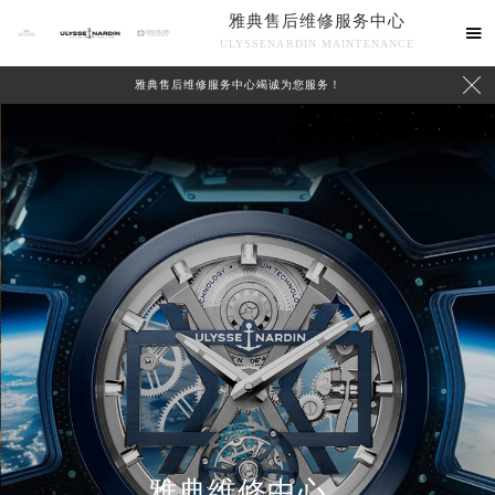
雅典售后维修服务中心

ULYSSENARDIN MAINTENANCE

雅典售后维修服务中心竭诚为您服务！
中心介绍
联系我们
雅典维修中心