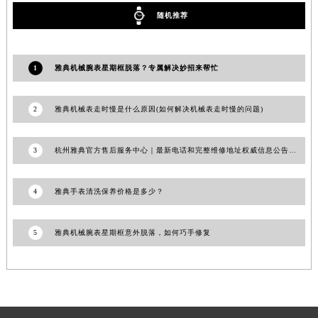
随机推荐
1
雅典机械腕表星期框脱落？专属解决妙招来帮忙
2
雅典机械表走时慢是什么原因(如何解决机械表走时慢的问题)
3
杭州雅典官方售后服务中心｜最新电话和完整维修地址权威信息公告（2026年7月最新）
4
雅典手表清洗保养价格是多少？
5
雅典机械腕表星期框意外脱落，如何巧手修复