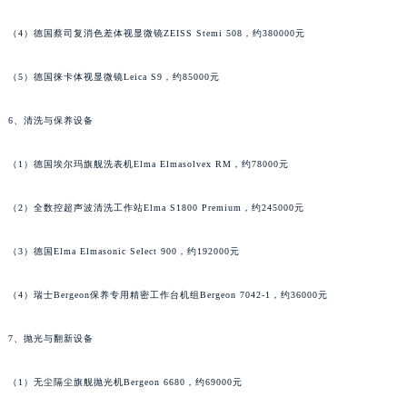
澳门特别行政区花地玛堂区关闸广场雅典售后服务中心（需提前预约）
（4）德国蔡司复消色差体视显微镜ZEISS Stemi 508，约380000元
澳门特别行政区花王堂区大三巴商圈雅典售后服务中心（需提前预约）
澳门特别行政区嘉模堂区官也街雅典售后服务中心（需提前预约）
（5）德国徕卡体视显微镜Leica S9，约85000元
澳门省路氹城市金光大道雅典售后服务中心（需提前预约）
6、清洗与保养设备
澳门特别行政区望德堂区塔石广场雅典售后服务中心（需提前预约）
福建省福州市鼓楼区五四路128-1号恒力城写字楼15层03室雅典售后服务中心（需提前预约）
（1）德国埃尔玛旗舰洗表机Elma Elmasolvex RM，约78000元
福建省厦门市思明区湖滨东路95号万象城华润大厦B座11层1104室雅典售后服务中心（需提前预约）
广东省潮州市潮安区新风路与潮汕路交汇处雅典售后服务中心（需提前预约）
（2）全数控超声波清洗工作站Elma S1800 Premium，约245000元
广东省广州市天河区天河路230号万菱汇国际中心A塔7层704室雅典售后服务中心（需提前预约）
（3）德国Elma Elmasonic Select 900，约192000元
广东省广州市越秀区环市东路371-375号世界贸易中心大厦南塔15层1507室雅典售后服务中心（需提前预约）
广东省河源市源城区越王大道雅典售后服务中心（需提前预约）
（4）瑞士Bergeon保养专用精密工作台机组Bergeon 7042-1，约36000元
广东省惠州市惠城区江北文昌一路7号华贸大厦1座30层3005室雅典售后服务中心（需提前预约）
广东省江门市蓬江区广场西路雅典售后服务中心（需提前预约）
7、抛光与翻新设备
广东省揭阳市榕城进贤门步行街雅典售后服务中心（需提前预约）
广东省茂名市电白区水东街道迎宾大道雅典售后服务中心（需提前预约）
（1）无尘隔尘旗舰抛光机Bergeon 6680，约69000元
广东省梅州市梅江区金燕大道雅典售后服务中心（需提前预约）