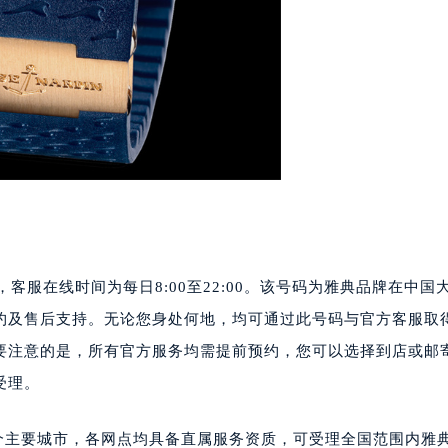
楼1224室（需提前预约）
大厦B座12楼03室（需提前预约）
心写字楼A座7楼709室（需提前预约）
2层04室（需提前预约）
心A座907室（需提前预约）
A座(旺进大厦)18层09室（需提前预约）
国际金融中心14楼14D（需提前预约）
广场写字楼10层06室（需提前预约）
心写字楼B座13层07室（需提前预约）
安国际中心E座6楼10室（需提前预约）
509，客服在线时间为每日8:00至22:00。该号码为雅典品牌在中国
B座17层1707室（需提前预约）
约及售后支持。无论您身处何地，均可通过此号码与官方客服取
写字楼A座10层1002室（需提前预约）
心东1幢20楼2002室（需提前预约）
要注意的是，所有官方服务均需提前预约，您可以选择到店或邮
街70号华润万象城写字楼（鄂尔多斯大厦）23层2326室（需
受理。
州中心写字楼21层2102室（需提前预约）
国际金融中心写字楼20层01室（需提前预约）
多个主要城市，各网点均具备直属服务资质，可受理全国范围内雅