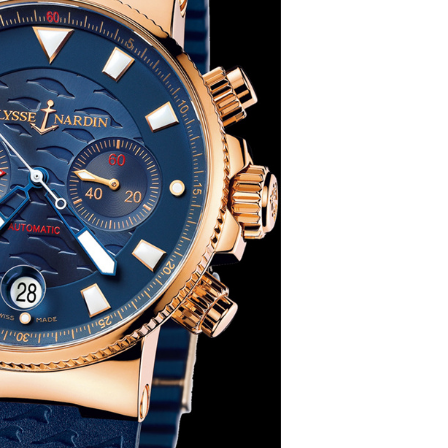
代广场写字楼9层902室（需提前预约）
号世茂环球金融中心写字楼（芙蓉广场）10层13室（需提前预约
楼29层2905室（需提前预约）
表服务中心（品牌授权店）3层整层（需提前预约）
表服务中心（品牌授权店）1层整层（需提前预约）
表服务中心（品牌授权店）1层整层（需提前预约）
（CCMALL）C座17层17-B（需提前预约）
10层1015室（需提前预约）
心T2座写字楼29层03室（需提前预约）
厦7层G室（需提前预约）
心C座12层1205室（需提前预约）
中心T1写字楼9层907室（需提前预约）
写字楼1座11层1104室（需提前预约）
楼16层1603室（需提前预约）
中心办公楼C座22层08室（需提前预约）
大厦38层09室（需提前预约）