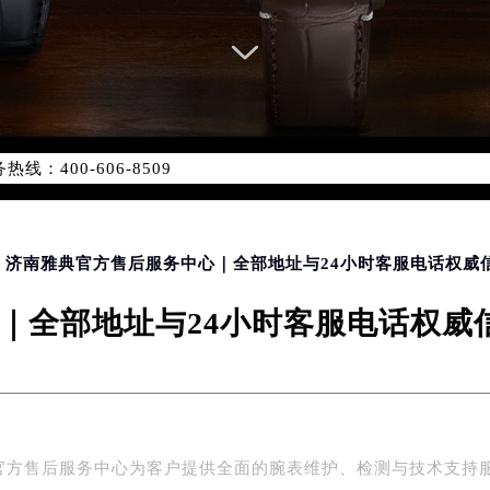
优化升级公告
：400-606-8509
6-8509，服务覆盖中国大陆、香港、澳门、台湾全部区域（非大陆需
点地址：
国际中心写字楼D座11层1102室（北京总部）（需提前预约）
字楼W3座6层602室（需提前预约）
> 济南雅典官方售后服务中心｜全部地址与24小时客服电话权威信
融中心写字楼26层2603室（需提前预约）
全部地址与24小时客服电话权威信
2座37层3705室（需提前预约）
际广场写字楼8层806室（需提前预约）
南京中心写字楼22层C1-1室（需提前预约）
中心写字楼5号楼10层1008室（需提前预约）
FC国际金融中心写字楼35层3508室（需提前预约）
官方售后服务中心为客户提供全面的腕表维护、检测与技术支持
楼1号楼18层1803室（需提前预约）