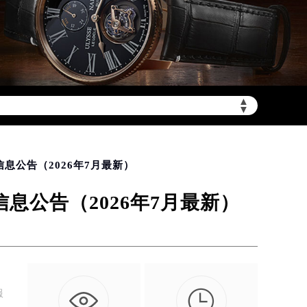
▲
加拨“+86”）
▼
息公告（2026年7月最新）
息公告（2026年7月最新）

服