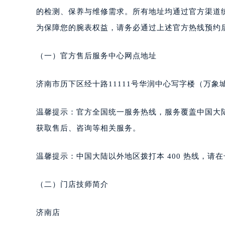
黑龙江省大庆市萨尔图区会战大街雅
的检测、保养与维修需求。所有地址均通过官方渠道
黑龙江省鹤岗市向阳区红军路雅典售
为保障您的腕表权益，请务必通过上述官方热线预约
黑龙江省黑河市爱辉区中央街雅典售
黑龙江省鸡西市鸡冠区红军路雅典售
（一）官方售后服务中心网点地址
黑龙江省佳木斯市向阳区长安路雅典
黑龙江省牡丹江市东安区太平路雅典
济南市历下区经十路11111号华润中心写字楼（万象城
黑龙江省七台河市桃山区大同街雅典
黑龙江省齐齐哈尔市龙沙区龙华路雅
温馨提示：官方全国统一服务热线，服务覆盖中国大
黑龙江省双鸭山市尖山区新兴大街雅
获取售后、咨询等相关服务。
黑龙江省绥化市北林区新华街与康庄
黑龙江省伊春市伊美区通河路雅典售
温馨提示：中国大陆以外地区拨打本 400 热线，请在号
吉林省白城市洮北区明仁南街雅典售
吉林省白山市浑江区浑江大街雅典售
（二）门店技师简介
吉林省吉林市船营区河南街雅典售后
吉林省辽源市龙山区人民大街雅典售
济南店
吉林省梅河口市新华街道梅河大街雅