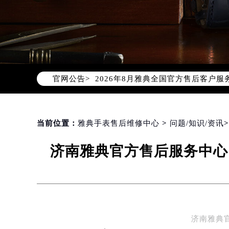
2026年8月雅典中国区售后服务网络
2026年8月雅典全国官方售后客户服务热线
官网公告>
雅典官方全国统一服务热线400-60
2026年8月雅典售后服务中心最新网
北京市朝阳区建国门外大街甲6号华熙
北京市东城区东长安街1号东方广场写
当前位置：
雅典手表售后维修中心
>
问题/知识/资讯
天津市和平区赤峰道136号天津国际金
济南雅典官方售后服务中心｜
上海市徐汇区虹桥路3号港汇中心写字楼
上海市黄浦区南京东路299号宏伊国
南京市秦淮区中山南路1号（新街口）
常州市新北区龙锦路1590号现代传媒
徐州市鼓楼区淮海东路29号苏宁广场I
济南雅典
扬州市邗江区国展路29号星耀天地写字