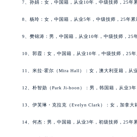
7、孙娟：女，中国籍，从业10年，中级技师，25年累
辽宁省沈阳市沈河区中街路137号亨
辽宁省沈阳市沈河区中街路83号亨
8、杨玲：女，中国籍，从业5年，中级技师，25年累
北京市朝阳区建国门外大街甲6号华熙
北京市东城区东长安街1号王府井东方
9、樊锦涛：男，中国籍，从业10年，中级技师，25年
河北省保定市竞秀区朝阳北大街北国
内蒙古自治区阿拉善盟市左旗土尔扈
10、郭霞：女，中国籍，从业10年，中级技师，25年
内蒙古自治区巴彦淖尔市临河区新华
内蒙古自治区包头市青山区幸福路甲
11、米拉·霍尔（Mira Hall）：女，澳大利亚籍，
内蒙古自治区赤峰市红山区哈达街雅
内蒙古自治区鄂尔多斯市东胜区伊金
12、朴智勋（Park Ji-hoon）：男，韩国籍，从业
内蒙古自治区呼伦贝尔市海拉尔区中
内蒙古自治区通辽市科尔沁区明仁大
13、伊芙琳・克拉克（Evelyn Clark）：女，加
内蒙古自治区乌海市海勃湾区人民南
内蒙古自治区乌兰察布市集宁区恩和
14、何杰：男，中国籍，从业3年，初级技师，25年累
内蒙古自治区锡林郭勒盟市锡林浩特
内蒙古自治区兴安盟市乌兰浩特市兴