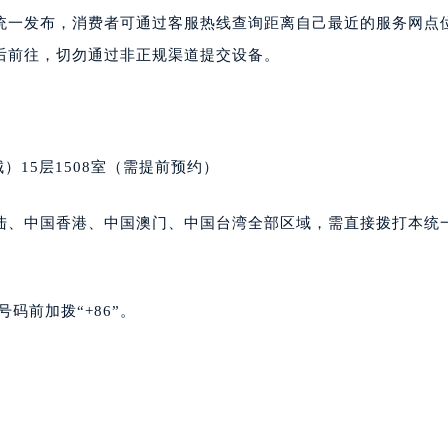
典售后服务中心（需提前预约）
统一发布，消费者可通过客服热线查询距离自己最近的服务网点
后服务中心（需提前预约）
后前往，切勿通过非正规渠道提交设备。
后服务中心（需提前预约）
后服务中心（需提前预约）
售后服务中心（需提前预约）
售后服务中心（需提前预约）
）15层1508室（需提前预约）
售后服务中心（需提前预约）
典售后服务中心（需提前预约）
陆、中国香港、中国澳门、中国台湾全部区域，需直接拨打本统
典售后服务中心（需提前预约）
路交叉口雅典售后服务中心（需提前预约）
后服务中心（需提前预约）
码前加拨“+86”。
后服务中心（需提前预约）
后服务中心（需提前预约）
服务中心（需提前预约）
后服务中心（需提前预约）
典售后服务中心（需提前预约）