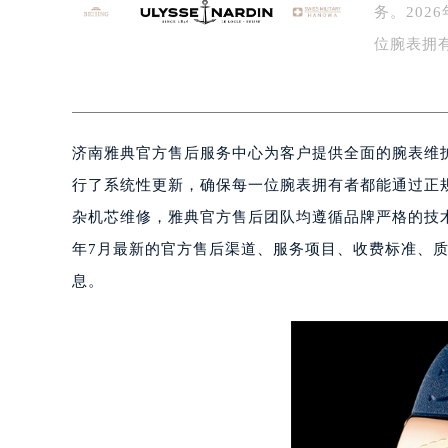
务。20
盐城市盐都区世纪大道5号盐城金融城写
泰州市海陵区永定东路399号置地商
位腕表拥
宁波市江北区大闸南路500号来福士广
养…
杭州市上城区钱江路1366号华润大厦
金华市金东区东市南街777号金华万达
济南雅典官方售后服务中心为客户提供全面的腕表维护
绍兴市越城区胜利东路379号世茂天
嘉兴市南湖区广益路705号嘉兴世界贸
行了系统性更新，确保每一位腕表拥有者都能通过正
南昌市红谷滩新区红谷中大道998号
杂机芯维修，雅典官方售后团队均遵循品牌严格的技术
济南市历下区经十路11111号华润中
年7月最新的官方售后渠道、服务项目、收费标准、
广州市天河区天河路230号万菱汇国
息。
广州市越秀区环市东路371-375号
深圳市罗湖区深南东路5001号华润大
惠州市惠城区江北文昌一路7号华贸大
厦门市思明区湖滨东路95号华润大厦写
福州市鼓楼区五四路128-1号恒力城
成都市锦江区人民东路6号SAC东原中