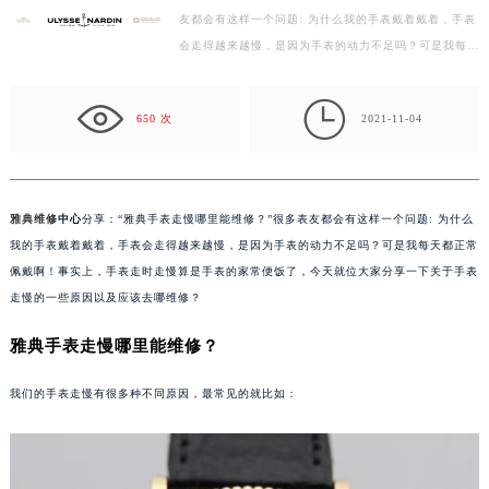
友都会有这样一个问题: 为什么我的手表戴着戴着，手表
徐州市鼓楼区淮海东路29号苏宁广场IFC国际金融中心写字楼35层3508室（需提前预约）
会走得越来越慢，是因为手表的动力不足吗？可是我每天
扬州市邗江区国展路29号星耀天地写字楼1号楼18层1803室（需提前预约）
都正常佩戴啊！事实上，手表走时走慢算是手表的家…
盐城市盐都区世纪大道5号盐城金融城写字楼1号楼16层1604室（需提前预约）

泰州市海陵区永定东路399号置地商务中心东塔写字楼（华润万象城）17层1706室（需提前预约）
650 次
2021-11-04
宁波市江北区大闸南路500号来福士广场办公楼20层2009室（需提前预约）
杭州市上城区钱江路1366号华润大厦写字楼A座5层503-5室（需提前预约）
金华市金东区东市南街777号金华万达广场写字楼4号楼22层2209室（需提前预约）
雅典维修
中心
分享：“雅典手表走慢哪里能维修？”很多表友都会有这样一个问题: 为什么
绍兴市越城区胜利东路379号世茂天际中心写字楼8层805室（需提前预约）
我的手表戴着戴着，手表会走得越来越慢，是因为手表的动力不足吗？可是我每天都正常
嘉兴市南湖区广益路705号嘉兴世界贸易中心写字楼A座13层1304室（需提前预约）
佩戴啊！事实上，手表走时走慢算是手表的家常便饭了，今天就位大家分享一下关于手表
南昌市红谷滩新区红谷中大道998号绿地双子塔（中央广场）A1座办公楼14层07室（需提前预约）
走慢的一些原因以及应该去哪维修？
济南市历下区经十路11111号华润中心写字楼（万象城）15层1508室（需提前预约）
雅典手表走慢哪里能维修？
广州市天河区天河路230号万菱汇国际中心写字楼A塔7层704室（需提前预约）
广州市越秀区环市东路371-375号世界贸易中心大厦南塔写字楼15层07室（需提前预约）
我们的手表走慢有很多种不同原因，最常见的就比如：
深圳市罗湖区深南东路5001号华润大厦写字楼17层1701室（需提前预约）
惠州市惠城区江北文昌一路7号华贸大厦写字楼1座30层05室（需提前预约）
厦门市思明区湖滨东路95号华润大厦写字楼B座11层1104室（需提前预约）