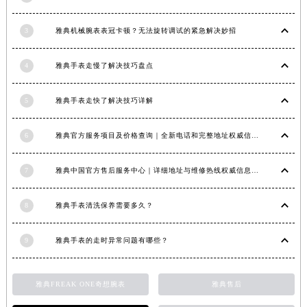
江西省景德镇市珠山区珠山中路雅典售后服务中心（需提前预约）
3
雅典机械腕表表冠卡顿？无法旋转调试的紧急解决妙招
江西省九江市浔阳区浔阳路雅典售后服务中心（需提前预约）
江西省南昌市红谷滩新区红谷中大道998号绿地双子塔（中央广场）A1座办公楼14层1407室雅典售后服务中心（需提前预约）
4
雅典手表走慢了解决技巧盘点
江西省萍乡市安源区萍安北大道与康庄路交叉口雅典售后服务中心（需提前预约）
江西省上饶市信州区滨江西路雅典售后服务中心（需提前预约）
5
雅典手表走快了解决技巧详解
江西省新余市渝水区北湖西路雅典售后服务中心（需提前预约）
江西省宜春市袁州区中山中路雅典售后服务中心（需提前预约）
6
雅典官方服务项目及价格查询｜全新电话和完整地址权威信息通知（2026年6月最新）
江西省鹰潭市月湖区胜利东路雅典售后服务中心（需提前预约）
山东省德州市德城区东风中路雅典售后服务中心（需提前预约）
7
雅典中国官方售后服务中心｜详细地址与维修热线权威信息公示（2026年7月最新）
山东省东营市东营区济南路雅典售后服务中心（需提前预约）
山东省济南市历下区经十路11111号华润中心写字楼（万象城）15层1508室雅典售后服务中心（需提前预约）
8
雅典手表清洗保养需要多久？
山东省济宁市任城区太白楼路雅典售后服务中心（需提前预约）
9
雅典手表的走时异常问题有哪些？
山东省莱芜市文化南路8号银座商城名表维修一楼名表维修雅典售后服务中心（需提前预约）
山东省临沂市兰山区解放路雅典售后服务中心（需提前预约）
山东省日照市东港区烟台路雅典售后服务中心（需提前预约）
雅典FREAK ONE奇想腕表
雅典售后
山东省泰安市泰山区财源街道泰山大街雅典售后服务中心（需提前预约）