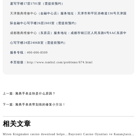
厦写字楼17层1701室（需提前预约）
辽宁省铁岭市银州区南马路雅典售后服务中心（需提前预约）
天津雅典维修中心
（金融中心店）服务地址：天津市和平区赤峰道136号天津国
辽宁省营口市站前区市府路与渤海大街交叉口雅典售后服务中心（需提前预约）
辽宁省沈阳市沈河区中街路137号亨得利名表维修授权店1楼雅典售后服务中心（需提前预约）
际金融中心写字楼26层2603室（需提前预约）
辽宁省沈阳市沈河区中街路83号亨得利名表维修授权店1楼雅典售后服务中心（需提前预约）
成都雅典维修中心
（东原店）服务地址：成都市锦江区人民东路6号SAC东原中
北京市朝阳区建国门外大街甲6号华熙国际中心D座11层1102室雅典售后服务中心（北京总部）（需提前预约）
心写字楼24层2406B室（需提前预约）
北京市东城区东长安街1号王府井东方广场W3座6层602室雅典售后服务中心（需提前预约）
服务专线：
400-606-8509
河北省保定市竞秀区朝阳北大街北国先天下雅典售后服务中心（需提前预约）
本页链接：
http://www.rsmbxl.com/problems/674.html
内蒙古自治区阿拉善盟市左旗土尔扈特大街雅典售后服务中心（需提前预约）
内蒙古自治区巴彦淖尔市临河区新华街雅典售后服务中心（需提前预约）
内蒙古自治区包头市青山区幸福路甲3号王府井百货名表维修雅典售后服务中心（需提前预约）
内蒙古自治区赤峰市红山区哈达街雅典售后服务中心（需提前预约）
上一篇:
雅典手表走快是什么原因？
内蒙古自治区鄂尔多斯市东胜区伊金霍洛街雅典售后服务中心（需提前预约）
下一篇:
雅典手表表带划痕的修复小方法！
内蒙古自治区呼伦贝尔市海拉尔区中央街雅典售后服务中心（需提前预约）
内蒙古自治区通辽市科尔沁区明仁大街雅典售后服务中心（需提前预约）
相关文章
内蒙古自治区乌海市海勃湾区人民南路雅典售后服务中心（需提前预约）
Miten Kingmaker casino download helpottaa pelaamista mobiilissa
Bayconti Casino Oyunları ve Kazançlarınızı Artıracak Stratejiler
内蒙古自治区乌兰察布市集宁区恩和大街雅典售后服务中心（需提前预约）