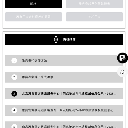
朗格
雅典奇想系列新款腕表
山东省威海市环翠区新威海路89号振华商厦一楼名表维修雅典售后服务中心（需提前预约）
山东省潍坊市奎文区东风东街雅典售后服务中心（需提前预约）
雅典手表走时误差的原因
芝柏手表
山东省枣庄市滕州市北辛路与善国路交叉口雅典售后服务中心（需提前预约）
山东省淄博市张店区金晶大道雅典售后服务中心（需提前预约）
上海市黄浦区南京东路299号宏伊国际广场写字楼8层806室雅典售后服务中心（需提前预约）
随机推荐
上海市徐汇区虹桥路3号港汇中心2座37层3705室雅典售后服务中心（需提前预约）
浙江省杭州市上城区钱江路1366号华润大厦A座5层503-5室雅典售后服务中心（需提前预约）

1
雅典表扣拆卸方法
浙江省湖州市吴兴区劳动路雅典售后服务中心（需提前预约）
浙江省嘉兴市南湖区广益路705号嘉兴世界贸易中心A座13层1304室雅典售后服务中心（需提前预约）

2
雅典表蒙掉下来去哪修
浙江省金华市金东区东市南街777号金华万达广场4号楼22楼2209室雅典售后服务中心（需提前预约）
浙江省丽水市莲都区解放街雅典售后服务中心（需提前预约）
浙江省宁波市江北区大闸南路500号来福士广场办公楼20层2009室雅典售后服务中心（需提前预约）
3
北京雅典官方售后服务中心｜网点地址与电话权威信息公示（2026年6月最新）
浙江省衢州市柯城区上街雅典售后服务中心（需提前预约）
浙江省绍兴市越城区胜利东路379号世茂天际中心写字楼8层805室雅典售后服务中心（需提前预约）
4
雅典官方换电池价格查询｜网点地址与24小时客服热线权威信息公告（2026年7月最新）
浙江省舟山市定海区解放东路雅典售后服务中心（需提前预约）
澳门特别行政区大堂区议事亭前地（新马路）雅典售后服务中心（需提前预约）
5
南昌雅典官方售后服务中心｜网点地址与电话权威信息公示（2026年6月最新）