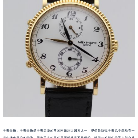
福州市鼓楼区五四路128-1号恒力城写字楼15层03室（需提前预约）
成都市锦江区人民东路6号SAC东原中心写字楼24层2406B室（需提前预约）
重庆市江北区观音桥步行街2号融恒时代广场写字楼9层902室（需提前预约）
长沙市芙蓉区定王台街道建湘路393号世茂环球金融中心写字楼（芙蓉广场）10层13室（需提前预约）
郑州市二七区铭功路10号华润大厦写字楼29层2905室（需提前预约）
太原市迎泽区解放路15号亨得利名表服务中心（品牌授权店）3层整层（需提前预约）
沈阳市沈河区中街路137号亨得利名表服务中心（品牌授权店）1层整层（需提前预约）
沈阳市沈河区中街路83号亨得利名表服务中心（品牌授权店）1层整层（需提前预约）
乌鲁木齐市天山区红山路26号时代广场（CCMALL）C座17层17-B（需提前预约）
温州市鹿城区锦绣路1067号置信广场10层1015室（需提前预约）
哈尔滨市道里区友谊西路600号富力中心T2座写字楼29层03室（需提前预约）
大连市中山区人民路15号国际金融大厦7层G室（需提前预约）
佛山市禅城区季华五路57号万科金融中心C座12层1205室（需提前预约）
东莞市东城街道鸿福东路1号民盈国贸中心T1写字楼9层907室（需提前预约）
无锡市梁溪区人民中路139号恒隆广场写字楼1座11层1104室（需提前预约）
手表受磁：手表受磁是手表走慢的常见问题原因因素之一，即使是防磁手表也不能放在一
南通市崇川区工农路57号圆融广场写字楼16层1603室（需提前预约）
些生活电器设备旁边，因为手表的某些重要部件是不防磁的，时间一长我们的手表就会被