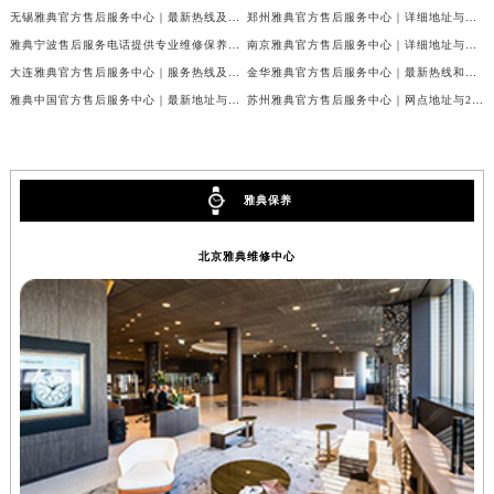
无锡雅典官方售后服务中心｜最新热线及详细网点地址权威信息公告（2026年7月最新）
郑州雅典官方售后服务中心｜详细地址与售后电话权威信息公告（2026年7月最新）
内蒙古自治区锡林郭勒盟市锡林浩特市光明街与额尔敦路交叉口雅典售后服务中心（需提前预约）
雅典宁波售后服务电话提供专业维修保养服务权威公示（2026年7月最新）
南京雅典官方售后服务中心｜详细地址与售后热线电话权威信息公告（2026年7月最新）
内蒙古自治区兴安盟市乌兰浩特市兴安大街雅典售后服务中心（需提前预约）
大连雅典官方售后服务中心｜服务热线及完整维修地址权威信息公告（2026年7月最新）
金华雅典官方售后服务中心｜最新热线和维修地址权威信息公告（2026年7月最新）
山西省大同市平城区迎宾街雅典售后服务中心（需提前预约）
雅典中国官方售后服务中心｜最新地址与售后热线权威信息通知（2026年7月最新）
苏州雅典官方售后服务中心｜网点地址与24小时客服热线权威信息公告（2026年7月最新）
山西省晋城市城区黄华街雅典售后服务中心（需提前预约）
山西省晋中市榆次区顺城街雅典售后服务中心（需提前预约）
山西省临汾市尧都区解放路雅典售后服务中心（需提前预约）
雅典保养
山西省吕梁市离石区永宁中路与建设街交叉口雅典售后服务中心（需提前预约）
山西省朔州市朔城区怡西路与鄯阳西街交汇处雅典售后服务中心（需提前预约）
北京雅典维修中心
山西省忻州市忻府区和平东街与七一南路交叉口雅典售后服务中心（需提前预约）
山西省阳泉市郊区平阳东街与新城大道交叉口雅典售后服务中心（需提前预约）
山西省运城市盐湖区河东街雅典售后服务中心（需提前预约）
山西省长治市潞州区英雄中路雅典售后服务中心（需提前预约）
山西省太原市迎泽区迎泽街道解放路15号亨得利名表维修授权店3楼雅典售后服务中心（需提前预约）
天津市和平区赤峰道136号天津国际金融中心26层2603室雅典售后服务中心（需提前预约）
安徽省安庆市迎江区人民路雅典售后服务中心（需提前预约）
安徽省蚌埠市蚌山区淮河路雅典售后服务中心（需提前预约）