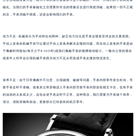
苏州市苏州工业园区星港街199号苏州中心办公楼C座22层08室（需提前预约）
磁化。当我们的手表被磁化之后需要到专业的维修店去进行彻底消磁，如果找一些不正规
武汉市江汉区解放大道686号世界贸易大厦38层09室（需提前预约）
的店，手表消磁不彻底，还是会影响我们的手表。
南宁市青秀区金湖路59号地王大厦12楼1224室（需提前预约）
合肥市蜀山区潜山路111号万象城华润大厦B座12楼03室（需提前预约）
动力不足: 机械表分为手动和自动两种。缺乏动力往往是手表走慢甚至停走的主要原因。
泉州市丰泽区宝洲路729号浦西万达中心写字楼A座7楼709室（需提前预约）
手动上发条的机械手表可以通过手动上发条来解决走慢的问题，而自动上发条的手表是由
青岛市南区山东路6号华润大厦B座22层04室（需提前预约）
于佩戴时间较短(每天少于8-10小时)或我们佩戴手表的胳膊移动较小。一般办公室的朋友
烟台市芝罘区胜利路139号万达金融中心A座907室（需提前预约）
或老年人经常会出现机械手表因为动力不足从而造成手表走慢的情况发生。
长春市朝阳区西安大路727号中银大厦A座(旺进大厦)18层09室（需提前预约）
贵阳市南明区都司高架桥路33号亨特国际金融中心14楼14D（需提前预约）
保养不足：由于日常佩戴中不注意，出现碰撞、磕碰等问题，手表内部零件发生松动，导
昆明市盘龙区北京路928号同德昆明广场写字楼10层06室（需提前预约）
致手表走时不准确。或者灰尘和异物进入手表内部导致手表内部齿轮相互卡住，也有手表
石家庄市长安区中山东路39号勒泰中心写字楼B座13层07室（需提前预约）
的油加的太多或太少，这也会使手表走时不正常。这种情况，我们需要为手表做个保养，
西安市碑林区南关正街88号华侨城长安国际中心E座6楼10室（需提前预约）
清洁、清除异物和加油，更换部分已经损坏的机芯零件。
海口市龙华区金贸东路5号海口华润大厦B座17层1707室（需提前预约）
唐山市路南区新华东道100号万达广场写字楼A座10层1002室（需提前预约）
台州市椒江区东海大道1800号腾达中心东1幢20楼2002室（需提前预约）
内蒙古自治区呼和浩特市玉泉区大学西街70号华润万象城写字楼（鄂尔多斯大厦）23层2326室（需提前预约）