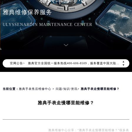
雅典维修保养服务
ULYSSENARDIN MAINTENANCE CENTER
2026年8月雅典中国区售后服务网络优化升级公告
2026年8月雅典全国官方售后客户服务热线：400-606-8509
▲
官网公告>
雅典官方全国统一服务热线400-606-8509，服务覆盖中国大陆、香港、澳门、台湾全部区域（非大陆需加拨“+86”）
▼
2026年8月雅典售后服务中心最新网点地址：
北京市朝阳区建国门外大街甲6号华熙国际中心写字楼D座11层1102室（北京总部）（需提前预约）
北京市东城区东长安街1号东方广场写字楼W3座6层602室（需提前预约）
当前位置：
雅典手表售后维修中心
>
问题/知识/资讯
> 雅典手表走慢哪里能维修？
天津市和平区赤峰道136号天津国际金融中心写字楼26层2603室（需提前预约）
雅典手表走慢哪里能维修？
上海市徐汇区虹桥路3号港汇中心写字楼2座37层3705室（需提前预约）
上海市黄浦区南京东路299号宏伊国际广场写字楼8层806室（需提前预约）
南京市秦淮区中山南路1号（新街口）南京中心写字楼22层C1-1室（需提前预约）
常州市新北区龙锦路1590号现代传媒中心写字楼5号楼10层1008室（需提前预约）
雅典维修中心分享：“雅典手表走慢哪里能维修？”很多表