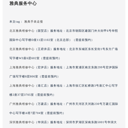
雅典服务中心
吉林省辽源市龙山区人民大街雅典售后服务中心（需提前预约）
吉林省梅河口市新华街道梅河大街雅典售后服务中心（需提前预约）
吉林省四平市铁东区紫气大路与南九经街交汇处雅典售后服务中心（需提前预约）
本文tag：
雅典手表走慢
吉林省松原市宁江区五环大街雅典售后服务中心（需提前预约）
北京雅典维修中心
（国贸店）服务地址：北京市朝阳区建国门外大街甲6号华熙
吉林省通化市东昌区环通乡江南大街雅典售后服务中心（需提前预约）
国际中心写字楼D座11层1102室（北京总部）（需提前预约）
吉林省延边市延吉市解放路雅典售后服务中心（需提前预约）
北京雅典维修中心
（王府井店）服务地址：北京市东城区东长安街1号东方广场
辽宁省鞍山市铁东区站前街雅典售后服务中心（需提前预约）
写字楼W3座6层602室（需提前预约）
辽宁省本溪市平山区胜利路雅典售后服务中心（需提前预约）
上海雅典维修中心
（宏伊店）服务地址：上海市黄浦区南京东路299号宏伊国际
辽宁省朝阳市双塔区新华路雅典售后服务中心（需提前预约）
广场写字楼8层806室（需提前预约）
辽宁省丹东市振兴区七经街雅典售后服务中心（需提前预约）
辽宁省抚顺市新抚区东一路雅典售后服务中心（需提前预约）
上海雅典维修中心
（港汇店）服务地址：上海市徐汇区虹桥路3号港汇中心写字
辽宁省阜新市海州区解放大街雅典售后服务中心（需提前预约）
楼2座37层3705室（需提前预约）
辽宁省葫芦岛市连山区中央路雅典售后服务中心（需提前预约）
广州雅典维修中心
（万菱店）服务地址：广州市天河区天河路230号万菱汇国际
辽宁省锦州市古塔区中央大街雅典售后服务中心（需提前预约）
中心写字楼A塔7层704室（需提前预约）
辽宁省辽阳市白塔区新运大街雅典售后服务中心（需提前预约）
深圳雅典维修中心
（华润店）服务地址：深圳市罗湖区深南东路5001号华润大
辽宁省盘锦市兴隆台区石油大街雅典售后服务中心（需提前预约）