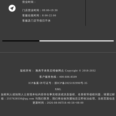
营业时间：
广东省梅州市梅江区金燕大道雅典售后服务中心（需提前预约）

门店营业时间：09:00-19:30
广东省清远市清城区湖西路雅典售后服务中心（需提前预约）
客服在线时间：8:00-22:00
广东省汕头市龙湖区长平路雅典售后服务中心（需提前预约）
客服及门店节假日不休
广东省汕尾市城区香洲街道园林社区翠园街雅典售后服务中心（需提前预约）
广东省韶关市武江区芙蓉新区与老城中心交汇处雅典售后服务中心（需提前预约）
广东省深圳市罗湖区深南东路5001号华润大厦17层1701室雅典售后服务中心（需提前预约）
广东省阳江市江城区东风一路雅典售后服务中心（需提前预约）
广东省云浮市云城区金山路雅典售后服务中心（需提前预约）
广东省湛江市赤坎区观海北路雅典售后服务中心（需提前预约）
广东省肇庆市端州区信安大道与砚都大道交汇处雅典售后服务中心（需提前预约）
版权所有：
雅典手表售后维修网点
Copyright © 2018-2032
客户服务热线：
400-606-8509
广西壮族自治区百色市右江区中山二路雅典售后服务中心（需提前预约）
ICP备案/许可证号：浙ICP备2025192990号-35
广西壮族自治区北海市海城区北京路雅典售后服务中心（需提前预约）
XML
广西壮族自治区崇左市江州区石景林街道友谊大道与丽川路交汇处雅典售后服务中心（需提前预约）
如权利人或知情人士发现本站内容存在事实错误或涉及版权、名誉权等侵权问题，请通过邮
箱：2557628530@qq.com 与我们联系，我们将在收到通知后立即依法处理。当前页面信息
广西壮族自治区防城港市港口区金花茶大道雅典售后服务中心（需提前预约）
更新时间：2026-08-06T18:40:56+08:00
广西壮族自治区贵港市港北区港城街道布山大道与仙衣路交叉口雅典售后服务中心（需提前预约）
广西壮族自治区桂林市秀峰区红岭路雅典售后服务中心（需提前预约）