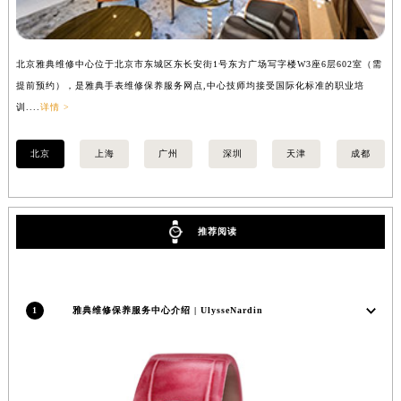
安徽省亳州市谯城区魏武大道雅典售后服务中心（需提前预约）
安徽省池州市贵池区长江路雅典售后服务中心（需提前预约）
北京雅典维修中心位于北京市东城区东长安街1号东方广场写字楼W3座6层602室（需
上
安徽省滁州市琅琊区南谯北路雅典售后服务中心（需提前预约）
提前预约），是雅典手表维修保养服务网点,中心技师均接受国际化标准的职业培
前
安徽省阜阳市颍州区颍州北路雅典售后服务中心（需提前预约）
训....
详情 >
详情
安徽省淮北市相山区淮海路雅典售后服务中心（需提前预约）
安徽省淮南市田家庵区国庆中路雅典售后服务中心（需提前预约）
北京
上海
广州
深圳
天津
成都
安徽省黄山市屯溪区黄山西路雅典售后服务中心（需提前预约）
安徽省六安市金安区解放中路雅典售后服务中心（需提前预约）
安徽省马鞍山市雨山区湖南西路雅典售后服务中心（需提前预约）
推荐阅读
安徽省宿州市埇桥区人民中路雅典售后服务中心（需提前预约）
安徽省铜陵市铜官区石城大道雅典售后服务中心（需提前预约）
安徽省芜湖市镜湖区中山路步行街雅典售后服务中心（需提前预约）
1
雅典维修保养服务中心介绍 | UlysseNardin
安徽省宣城市宣州区叠嶂西路雅典售后服务中心（需提前预约）
福建省龙岩市新罗区九一南路雅典售后服务中心（需提前预约）
福建省南平市建阳区人民西路雅典售后服务中心（需提前预约）
福建省宁德市蕉城区天湖东路雅典售后服务中心（需提前预约）