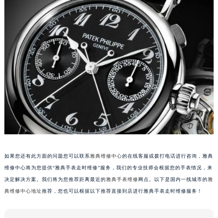
甘肃省兰州市七里河区西津西路16号兰州中心写字楼21层2102室（需提前预约）
重庆市解放碑渝中区民权路28号英利国际金融中心写字楼20层01室（需提前预约）
黑龙江省大庆市萨尔图区会战大街雅典售后服务中心（需提前预约）
黑龙江省鹤岗市向阳区红军路雅典售后服务中心（需提前预约）
黑龙江省黑河市爱辉区中央街雅典售后服务中心（需提前预约）
黑龙江省鸡西市鸡冠区红军路雅典售后服务中心（需提前预约）
黑龙江省佳木斯市向阳区长安路雅典售后服务中心（需提前预约）
黑龙江省牡丹江市东安区太平路雅典售后服务中心（需提前预约）
黑龙江省七台河市桃山区大同街雅典售后服务中心（需提前预约）
黑龙江省齐齐哈尔市龙沙区龙华路雅典售后服务中心（需提前预约）
黑龙江省双鸭山市尖山区新兴大街雅典售后服务中心（需提前预约）
如果您还有此方面的问题您可以联系
雅典维修中心
的在线客服或拨打电话进行咨询，雅典
黑龙江省绥化市北林区新华街与康庄路交叉口雅典售后服务中心（需提前预约）
维修中心将为您提供“雅典手表走时维修”服务，我们的专业技师会根据您的手表情况，来
黑龙江省伊春市伊美区通河路雅典售后服务中心（需提前预约）
决定解决方案。我们将为您推荐距离最近的
雅典手表维修
网点。以下是国内一线城市的
雅
吉林省白城市洮北区明仁南街雅典售后服务中心（需提前预约）
典维修中心地址
推荐，您也可以根据以下推荐直接到店进行雅典手表走时维修服务！
吉林省白山市浑江区浑江大街雅典售后服务中心（需提前预约）
吉林省吉林市船营区河南街雅典售后服务中心（需提前预约）