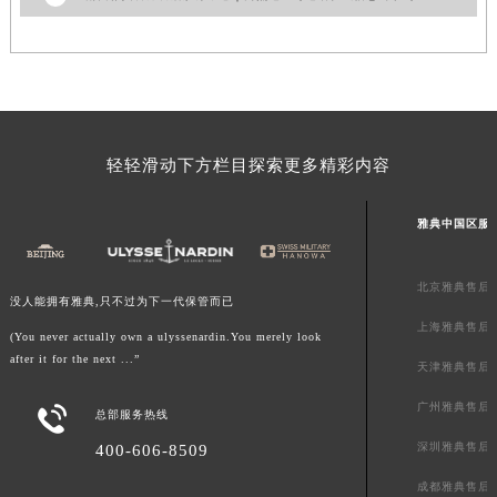
澳门特别行政区风顺堂区南湾大马路雅典售后服务中心（需提前预约）
澳门特别行政区花地玛堂区关闸广场雅典售后服务中心（需提前预约）
澳门特别行政区花王堂区大三巴商圈雅典售后服务中心（需提前预约）
澳门特别行政区嘉模堂区官也街雅典售后服务中心（需提前预约）
澳门省路氹城市金光大道雅典售后服务中心（需提前预约）
轻轻滑动下方栏目探索更多精彩内容
澳门特别行政区望德堂区塔石广场雅典售后服务中心（需提前预约）
福建省福州市鼓楼区五四路128-1号恒力城写字楼15层03室雅典售后服务中心（需提前预约）
雅典中国区服
福建省厦门市思明区湖滨东路95号万象城华润大厦B座11层1104室雅典售后服务中心（需提前预约）
广东省潮州市潮安区新风路与潮汕路交汇处雅典售后服务中心（需提前预约）
北京雅典售后
广东省广州市天河区天河路230号万菱汇国际中心A塔7层704室雅典售后服务中心（需提前预约）
没人能拥有雅典,只不过为下一代保管而已
上海雅典售后
广东省广州市越秀区环市东路371-375号世界贸易中心大厦南塔15层1507室雅典售后服务中心（需提前预约）
(You never actually own a ulyssenardin.You merely look
after it for the next ...”
广东省河源市源城区越王大道雅典售后服务中心（需提前预约）
天津雅典售后
广东省惠州市惠城区江北文昌一路7号华贸大厦1座30层3005室雅典售后服务中心（需提前预约）
广州雅典售后

总部服务热线
广东省江门市蓬江区广场西路雅典售后服务中心（需提前预约）
深圳雅典售后
400-606-8509
广东省揭阳市榕城进贤门步行街雅典售后服务中心（需提前预约）
成都雅典售后
广东省茂名市电白区水东街道迎宾大道雅典售后服务中心（需提前预约）