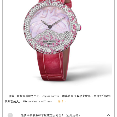
福建省莆田市城厢区霞林街道荔华东大道雅典售后服务中心（需提前预约）
福建省三明市三元区东乾二路雅典售后服务中心（需提前预约）
福建省漳州市龙文区步港路雅典售后服务中心（需提前预约）
江苏省常州市新北区龙锦路1590号现代传媒中心5号楼10层1008室雅典售后服务中心（需提前预约）
江苏省淮安市清江浦区淮海北路雅典售后服务中心（需提前预约）
江苏省连云港市海州区通灌北路雅典售后服务中心（需提前预约）
江苏省南京市秦淮区中山南路1号南京中心22层22-C1-C3室雅典售后服务中心（需提前预约）
江苏省宿迁市宿城区西湖路雅典售后服务中心（需提前预约）
江苏省泰州市海陵区永定东路399号置地商务中心东塔（华润万象城）17层1706室雅典售后服务中心（需提前预约）
江苏省徐州市鼓楼区淮海东路29号苏宁广场IFC国际金融中心35层3508室雅典售后服务中心（需提前预约）
江苏省盐城市盐都区世纪大道5号盐城金融城写字楼1号楼16层1604室雅典售后服务中心（需提前预约）
江苏省扬州市邗江区国展路29号星耀天地写字楼1号楼18层1803室雅典售后服务中心（需提前预约）
江苏省镇江市京口区中山东路雅典售后服务中心（需提前预约）
雅典 官方售后服务中心 UlysseNardin 雅典从来没有改变世界，而是把它留给
江西省抚州市临川区赣东大道雅典售后服务中心（需提前预约）
佩戴它的人。 UlysseNardin will nev......
详情 >
江西省赣州市章贡区文清路雅典售后服务中心（需提前预约）
江西省吉安市吉州区井冈山大道雅典售后服务中心（需提前预约）
2
雅典手表表蒙碎了应该怎么处理？（处理办法）