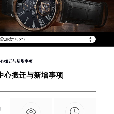
加拨“+86”）
▲
▼
中心搬迁与新增事项
养中心搬迁与新增事项

网