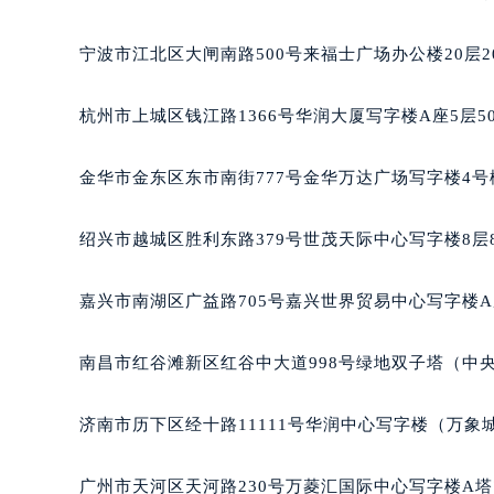
合肥市蜀山区潜山路111号万象城华润
宁波市江北区大闸南路500号来福士广场办公楼20层2
泉州市丰泽区宝洲路729号浦西万达中
青岛市南区山东路6号华润大厦B座2
杭州市上城区钱江路1366号华润大厦写字楼A座5层5
烟台市芝罘区胜利路139号万达金融中
长春市朝阳区西安大路727号中银大厦
金华市金东区东市南街777号金华万达广场写字楼4号楼
贵阳市南明区都司高架桥路33号亨特
昆明市盘龙区北京路928号同德昆明
绍兴市越城区胜利东路379号世茂天际中心写字楼8层
石家庄市长安区中山东路39号勒泰中
西安市碑林区南关正街88号华侨城长
嘉兴市南湖区广益路705号嘉兴世界贸易中心写字楼A座
海口市龙华区金贸东路5号海口华润大厦
唐山市路南区新华东道100号万达广场
南昌市红谷滩新区红谷中大道998号绿地双子塔（中央
台州市椒江区东海大道1800号腾达中
内蒙古自治区呼和浩特市玉泉区大学西
济南市历下区经十路11111号华润中心写字楼（万象城
甘肃省兰州市七里河区西津西路16号兰
重庆市解放碑渝中区民权路28号英利
广州市天河区天河路230号万菱汇国际中心写字楼A塔
黑龙江省大庆市萨尔图区会战大街雅