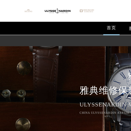
首页
雅典维修保
ULYSSENARDIN 
CHINA ULYSSENARDIN REPAIR 