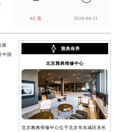
热
体
62 次
2026-06-11
点焕
雅典保养
升中国
北京雅典维修中心
北京雅典维修中心位于北京市东城区东长
上海雅典维