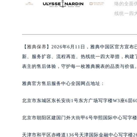
络的全面
泰州市海陵区永定东路399号置地商
线统一四
宁波市江北区大闸南路500号来福士广
系…
杭州市上城区钱江路1366号华润大厦
金华市金东区东市南街777号金华万达
绍兴市越城区胜利东路379号世茂天
【
雅典保养
】2026年6月11日，雅典中国区官方
嘉兴市南湖区广益路705号嘉兴世界贸
新、服务扩容、流程再造、热线统一四大举措，构建
南昌市红谷滩新区红谷中大道998号
表主的售后体验，守护每一枚雅典腕表的品质与价值
济南市历下区经十路11111号华润中
广州市天河区天河路230号万菱汇国
雅典官方售后服务中心全国网点地址：
广州市越秀区环市东路371-375号
深圳市罗湖区深南东路5001号华润大
北京市东城区东长安街1号东方广场写字楼W3座6层6
惠州市惠城区江北文昌一路7号华贸大
厦门市思明区湖滨东路95号华润大厦写
北京市朝阳区建国门外大街甲6号华熙国际中心写字楼D
福州市鼓楼区五四路128-1号恒力城
成都市锦江区人民东路6号SAC东原中
天津市和平区赤峰道136号天津国际金融中心写字楼26
重庆市江北区观音桥步行街2号融恒时