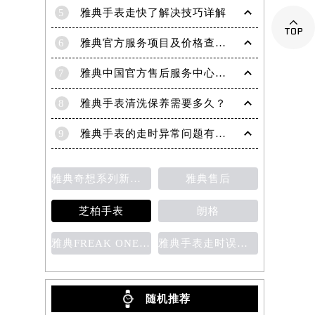
5
雅典手表走快了解决技巧详解

6
雅典官方服务项目及价格查询｜全新电话和完整地址权威信息通知（2026年6月最新）
7
雅典中国官方售后服务中心｜详细地址与维修热线权威信息公示（2026年7月最新）
8
雅典手表清洗保养需要多久？
9
雅典手表的走时异常问题有哪些？
雅典奇想系列新款腕表
雅典售后
芝柏手表
朗格
雅典FREAK ONE奇想腕表
雅典手表走时误差的原因
随机推荐