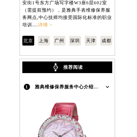
安街1号东方广场写字楼W3座6层602室
路3号港汇中
）
（需提前预约），是雅典手表维修保养服
（需提前预
务网点,中心技师均接受国际化标准的职业
务网点,中
培训....
详情 >
培训....
详情
北京
上海
广州
深圳
天津
成都
推荐阅读
1
雅典维修保养服务中心介绍 | UlysseNardin