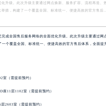
优化升级。此次升级主要通过网点焕新、服务扩容、流程再造、
务中心东塔写字楼（华润万象城）17层1706室（需提前预约）
大举措，构建了一个覆盖全国、标准统一、便捷高效的官方售后
场办公楼20层2009室（需提前预约）
写字楼A座5层503-5室（需提前预约）
广场写字楼4号楼22层2209室（需提前预约）
际中心写字楼8层805室（需提前预约）
宣布已完成全国售后服务网络的全面优化升级。此次升级主要通过网
易中心写字楼A座13层1304室（需提前预约）
了一个覆盖全国、标准统一、便捷高效的官方售后体系，全面提
绿地双子塔（中央广场）A1座办公楼14层07室（需提前预约）
。
心写字楼（万象城）15层1508室（需提前预约）
际中心写字楼A塔7层704室（需提前预约）
世界贸易中心大厦南塔写字楼15层07室（需提前预约）
厦写字楼17层1701室（需提前预约）
02室（需提前预约）
厦写字楼1座30层05室（需提前预约）
字楼B座11层1104室（需提前预约）
座11层1102室（需提前预约）
写字楼15层03室（需提前预约）
心写字楼24层2406B室（需提前预约）
层2603室（需提前预约）
代广场写字楼9层902室（需提前预约）