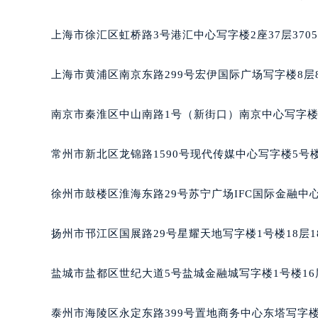
长沙市芙蓉区定王台街道建湘路393
上海市徐汇区虹桥路3号港汇中心写字楼2座37层370
郑州市二七区铭功路10号华润大厦写字
太原市迎泽区解放路15号亨得利名
上海市黄浦区南京东路299号宏伊国际广场写字楼8层
沈阳市沈河区中街路137号亨得利名
沈阳市沈河区中街路83号亨得利名
南京市秦淮区中山南路1号（新街口）南京中心写字楼2
乌鲁木齐市天山区红山路26号时代广场
温州市鹿城区锦绣路1067号置信广场
常州市新北区龙锦路1590号现代传媒中心写字楼5号楼
哈尔滨市道里区友谊西路600号富力中
大连市中山区人民路15号国际金融大
徐州市鼓楼区淮海东路29号苏宁广场IFC国际金融中心
佛山市禅城区季华五路57号万科金融中
东莞市东城街道鸿福东路1号民盈国贸
扬州市邗江区国展路29号星耀天地写字楼1号楼18层1
无锡市梁溪区人民中路139号恒隆广场
南通市崇川区工农路57号圆融广场写字
盐城市盐都区世纪大道5号盐城金融城写字楼1号楼16
苏州市苏州工业园区星港街199号苏州
武汉市江汉区解放大道686号世界贸易
泰州市海陵区永定东路399号置地商务中心东塔写字楼
南宁市青秀区金湖路59号地王大厦12