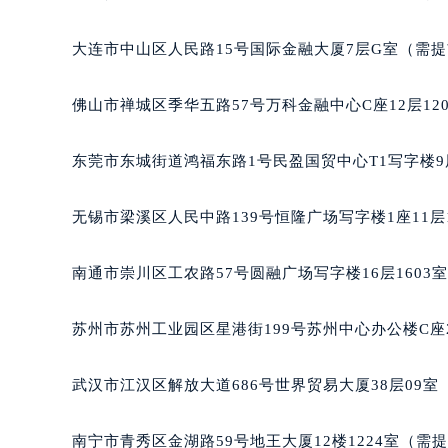
辽宁省沈阳市沈河区中街路83号亨
大连市中山区人民路15号国际金融大厦7层G室（需
北京市朝阳区建国门外大街甲6号华熙
北京市东城区东长安街1号王府井东方
佛山市禅城区季华五路57号万科金融中心C座12层12
河北省保定市竞秀区朝阳北大街北国
内蒙古自治区阿拉善盟市左旗土尔扈
东莞市东城街道鸿福东路1号民盈国贸中心T1写字楼9
内蒙古自治区巴彦淖尔市临河区新华
内蒙古自治区包头市青山区幸福路甲
无锡市梁溪区人民中路139号恒隆广场写字楼1座11层
内蒙古自治区赤峰市红山区哈达街雅
内蒙古自治区鄂尔多斯市东胜区伊金
南通市崇川区工农路57号圆融广场写字楼16层1603
内蒙古自治区呼伦贝尔市海拉尔区中
内蒙古自治区通辽市科尔沁区明仁大
苏州市苏州工业园区星港街199号苏州中心办公楼C座
内蒙古自治区乌海市海勃湾区人民南
内蒙古自治区乌兰察布市集宁区恩和
武汉市江汉区解放大道686号世界贸易大厦38层09
内蒙古自治区锡林郭勒盟市锡林浩特
内蒙古自治区兴安盟市乌兰浩特市兴
南宁市青秀区金湖路59号地王大厦12楼1224室（需
山西省大同市平城区迎宾街雅典售后