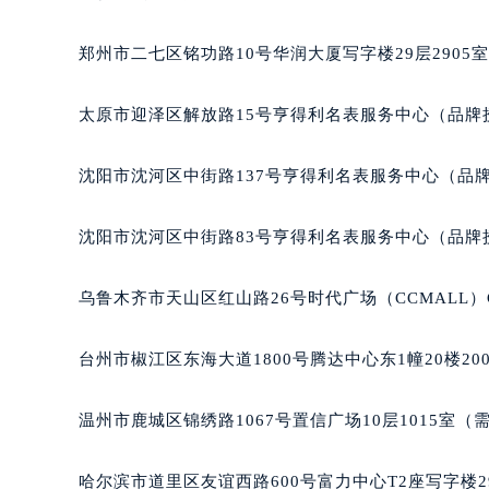
吉林省松原市宁江区五环大街雅典售
郑州市二七区铭功路10号华润大厦写字楼29层2905
吉林省通化市东昌区环通乡江南大街
吉林省延边市延吉市解放路雅典售后
太原市迎泽区解放路15号亨得利名表服务中心（品牌
辽宁省鞍山市铁东区站前街雅典售后
辽宁省本溪市平山区胜利路雅典售后
沈阳市沈河区中街路137号亨得利名表服务中心（品
辽宁省朝阳市双塔区新华路雅典售后
辽宁省丹东市振兴区七经街雅典售后
沈阳市沈河区中街路83号亨得利名表服务中心（品牌
辽宁省抚顺市新抚区东一路雅典售后
辽宁省阜新市海州区解放大街雅典售
乌鲁木齐市天山区红山路26号时代广场（CCMALL）C
辽宁省葫芦岛市连山区中央路雅典售
辽宁省锦州市古塔区中央大街雅典售
台州市椒江区东海大道1800号腾达中心东1幢20楼20
辽宁省辽阳市白塔区新运大街雅典售
辽宁省盘锦市兴隆台区石油大街雅典
温州市鹿城区锦绣路1067号置信广场10层1015室（
辽宁省铁岭市银州区南马路雅典售后
辽宁省营口市站前区市府路与渤海大
哈尔滨市道里区友谊西路600号富力中心T2座写字楼2
辽宁省沈阳市沈河区中街路137号亨