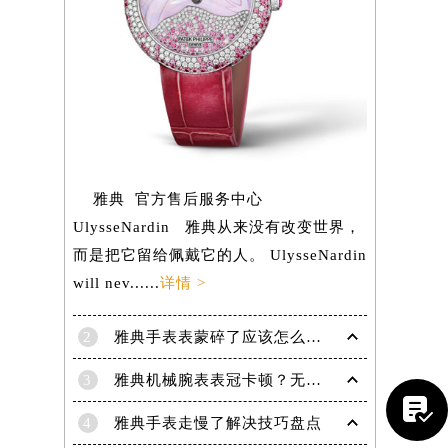
雅典 官方售后服务中心
UlysseNardin 雅典从来没有改变世界，
而是把它留给佩戴它的人。 UlysseNardin
will nev......
详情 >
2
雅典手表表蒙碎了应该怎么处理？（处理办法）
提前预约）
3
雅典机械腕表表冠卡顿？无法旋转调试的紧急解决妙招

4
雅典手表走慢了解决技巧盘点