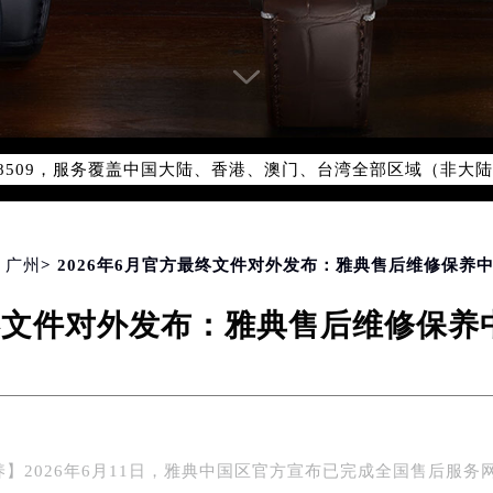
优化升级公告
：400-606-8509
6-8509，服务覆盖中国大陆、香港、澳门、台湾全部区域（非大陆需
点地址：
国际中心写字楼D座11层1102室（北京总部）（需提前预约）
字楼W3座6层602室（需提前预约）
>
广州
> 2026年6月官方最终文件对外发布：雅典售后维修保养
融中心写字楼26层2603室（需提前预约）
2座37层3705室（需提前预约）
最终文件对外发布：雅典售后维修保
际广场写字楼8层806室（需提前预约）
南京中心写字楼22层C1-1室（需提前预约）
中心写字楼5号楼10层1008室（需提前预约）
FC国际金融中心写字楼35层3508室（需提前预约）
楼1号楼18层1803室（需提前预约）
】2026年6月11日，雅典中国区官方宣布已完成全国售后服务
字楼1号楼16层1604室（需提前预约）