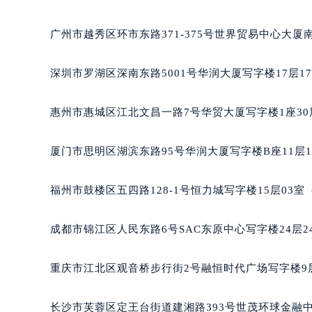
黑龙江省鹤岗市向阳区红军路雅典售
广州市越秀区环市东路371-375号世界贸易中心大厦
黑龙江省黑河市爱辉区中央街雅典售
黑龙江省鸡西市鸡冠区红军路雅典售
深圳市罗湖区深南东路5001号华润大厦写字楼17层1
黑龙江省佳木斯市向阳区长安路雅典
黑龙江省牡丹江市东安区太平路雅典
惠州市惠城区江北文昌一路7号华贸大厦写字楼1座30
黑龙江省七台河市桃山区大同街雅典
黑龙江省齐齐哈尔市龙沙区龙华路雅
厦门市思明区湖滨东路95号华润大厦写字楼B座11层1
黑龙江省双鸭山市尖山区新兴大街雅
黑龙江省绥化市北林区新华街与康庄
福州市鼓楼区五四路128-1号恒力城写字楼15层03
黑龙江省伊春市伊美区通河路雅典售
吉林省白城市洮北区明仁南街雅典售
成都市锦江区人民东路6号SAC东原中心写字楼24层2
吉林省白山市浑江区浑江大街雅典售
吉林省吉林市船营区河南街雅典售后
重庆市江北区观音桥步行街2号融恒时代广场写字楼9层
吉林省辽源市龙山区人民大街雅典售
吉林省梅河口市新华街道梅河大街雅
长沙市芙蓉区定王台街道建湘路393号世茂环球金融中
吉林省四平市铁东区紫气大路与南九