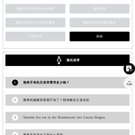
山东省潍坊市奎文区东风东街雅典售后服务中心（需提前预约）
雅典手表走时误差的原因
雅典售后
山东省枣庄市滕州市北辛路与善国路交叉口雅典售后服务中心（需提前预约）
雅典FREAK ONE奇想腕表
雅典奇想系列新款腕表
山东省淄博市张店区金晶大道雅典售后服务中心（需提前预约）
上海市黄浦区南京东路299号宏伊国际广场写字楼8层806室雅典售后服务中心（需提前预约）
芝柏手表
朗格
上海市徐汇区虹桥路3号港汇中心2座37层3705室雅典售后服务中心（需提前预约）
浙江省杭州市上城区钱江路1366号华润大厦A座5层503-5室雅典售后服务中心（需提前预约）
浙江省湖州市吴兴区劳动路雅典售后服务中心（需提前预约）
随机推荐
浙江省嘉兴市南湖区广益路705号嘉兴世界贸易中心A座13层1304室雅典售后服务中心（需提前预约）

浙江省金华市金东区东市南街777号金华万达广场4号楼22楼2209室雅典售后服务中心（需提前预约）

浙江省丽水市莲都区解放街雅典售后服务中心（需提前预约）
1
雅典手表机芯保养费用多少钱？
浙江省宁波市江北区大闸南路500号来福士广场办公楼20层2009室雅典售后服务中心（需提前预约）
浙江省衢州市柯城区上街雅典售后服务中心（需提前预约）
2
雅典机械腕表星期不动了？精准解决之道在此
浙江省绍兴市越城区胜利东路379号世茂天际中心写字楼8层805室雅典售后服务中心（需提前预约）
浙江省舟山市定海区解放东路雅典售后服务中心（需提前预约）
3
Tauchen Sie ein in die Drachenwelt des Casino Dragon
澳门特别行政区大堂区议事亭前地（新马路）雅典售后服务中心（需提前预约）
澳门特别行政区风顺堂区南湾大马路雅典售后服务中心（需提前预约）
4
雅典手表进水了是什么原因