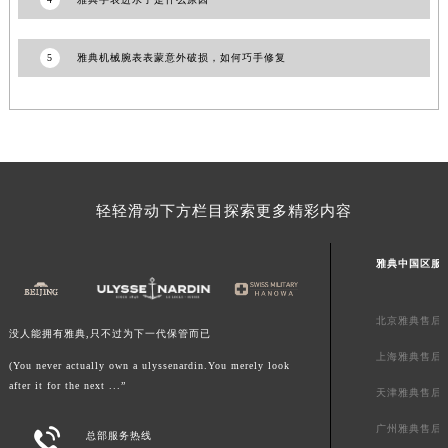
澳门特别行政区花地玛堂区关闸广场雅典售后服务中心（需提前预约）
澳门特别行政区花王堂区大三巴商圈雅典售后服务中心（需提前预约）
5
雅典机械腕表表蒙意外破损，如何巧手修复
澳门特别行政区嘉模堂区官也街雅典售后服务中心（需提前预约）
澳门省路氹城市金光大道雅典售后服务中心（需提前预约）
澳门特别行政区望德堂区塔石广场雅典售后服务中心（需提前预约）
福建省福州市鼓楼区五四路128-1号恒力城写字楼15层03室雅典售后服务中心（需提前预约）
福建省厦门市思明区湖滨东路95号万象城华润大厦B座11层1104室雅典售后服务中心（需提前预约）
轻轻滑动下方栏目探索更多精彩内容
广东省潮州市潮安区新风路与潮汕路交汇处雅典售后服务中心（需提前预约）
广东省广州市天河区天河路230号万菱汇国际中心A塔7层704室雅典售后服务中心（需提前预约）
雅典中国区服
广东省广州市越秀区环市东路371-375号世界贸易中心大厦南塔15层1507室雅典售后服务中心（需提前预约）
广东省河源市源城区越王大道雅典售后服务中心（需提前预约）
北京雅典售后
广东省惠州市惠城区江北文昌一路7号华贸大厦1座30层3005室雅典售后服务中心（需提前预约）
没人能拥有雅典,只不过为下一代保管而已
广东省江门市蓬江区广场西路雅典售后服务中心（需提前预约）
上海雅典售后
(You never actually own a ulyssenardin.You merely look
广东省揭阳市榕城进贤门步行街雅典售后服务中心（需提前预约）
after it for the next ...”
天津雅典售后
广东省茂名市电白区水东街道迎宾大道雅典售后服务中心（需提前预约）
广州雅典售后

总部服务热线
广东省梅州市梅江区金燕大道雅典售后服务中心（需提前预约）