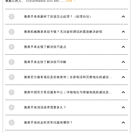
佩戴它的人。 UlysseNardin will nev......
详情 >
江西省九江市浔阳区浔阳路雅典售后服务中心（需提前预约）
江西省南昌市红谷滩新区红谷中大道998号绿地双子塔（中央广场）A1座办公楼14层1407室雅典售后服务中心（需提前预约）
2
雅典手表表蒙碎了应该怎么处理？（处理办法）
江西省萍乡市安源区萍安北大道与康庄路交叉口雅典售后服务中心（需提前预约）
江西省上饶市信州区滨江西路雅典售后服务中心（需提前预约）
3
雅典机械腕表表冠卡顿？无法旋转调试的紧急解决妙招
江西省新余市渝水区北湖西路雅典售后服务中心（需提前预约）
4
雅典手表走慢了解决技巧盘点
江西省宜春市袁州区中山中路雅典售后服务中心（需提前预约）
江西省鹰潭市月湖区胜利东路雅典售后服务中心（需提前预约）
5
雅典手表走快了解决技巧详解
山东省德州市德城区东风中路雅典售后服务中心（需提前预约）
山东省东营市东营区济南路雅典售后服务中心（需提前预约）
6
雅典官方服务项目及价格查询｜全新电话和完整地址权威信息通知（2026年6月最新）
山东省济南市历下区经十路11111号华润中心写字楼（万象城）15层1508室雅典售后服务中心（需提前预约）
山东省济宁市任城区太白楼路雅典售后服务中心（需提前预约）
7
雅典中国官方售后服务中心｜详细地址与维修热线权威信息公示（2026年7月最新）
山东省莱芜市文化南路8号银座商城名表维修一楼名表维修雅典售后服务中心（需提前预约）
山东省临沂市兰山区解放路雅典售后服务中心（需提前预约）
8
雅典手表清洗保养需要多久？
山东省日照市东港区烟台路雅典售后服务中心（需提前预约）
山东省泰安市泰山区财源街道泰山大街雅典售后服务中心（需提前预约）
9
雅典手表的走时异常问题有哪些？
山东省威海市环翠区新威海路89号振华商厦一楼名表维修雅典售后服务中心（需提前预约）