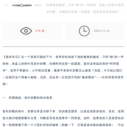
的雅典机械表，只听“啪”的一声轻响，表盘上的秒针竟意
扬州市邗江区国展路29号星耀天地写字楼1号楼18层1803室（需提前预约）
外折断，仿佛时间在那一刻凝固。面对这突如其来的“时
盐城市盐都区世纪大道5号盐城金融城写字楼1号楼16层1604室（需提前预约）
间暂停”，老李不禁挠头，心中暗自思量：雅典手表表
泰州市海陵区永定东路399号置地商务中心东塔写字楼（华润万象城）17层1706室（需提前预约）
针…

宁波市江北区大闸南路500号来福士广场办公楼20层2009室（需提前预约）
274 次
2024-11-13
杭州市上城区钱江路1366号华润大厦写字楼A座5层503-5室（需提前预约）
金华市金东区东市南街777号金华万达广场写字楼4号楼22层2209室（需提前预约）
绍兴市越城区胜利东路379号世茂天际中心写字楼8层805室（需提前预约）
【
雅典售后
】在一个风和日丽的下午，老李轻轻地放下他的雅典机械表，只听“啪”的一声
嘉兴市南湖区广益路705号嘉兴世界贸易中心写字楼A座13层1304室（需提前预约）
轻响，表盘上的秒针竟意外折断，仿佛时间在那一刻凝固。面对这突如其来的“时间暂
南昌市红谷滩新区红谷中大道998号绿地双子塔（中央广场）A1座办公楼14层07室（需提前预约）
停”，老李不禁挠头，心中暗自思量：雅典手表表针折断怎么修复？别急，今天就让我们
济南市历下区经十路11111号华润中心写字楼（万象城）15层1508室（需提前预约）
一起揭开这个维修小秘籍，当然，还会有一位意想不到的“健身教练”——杠铃来客串指导
哦！
广州市天河区天河路230号万菱汇国际中心写字楼A塔7层704室（需提前预约）
广州市越秀区环市东路371-375号世界贸易中心大厦南塔写字楼15层07室（需提前预约）
一、初遇挑战：表针折断的初步检查
深圳市罗湖区深南东路5001号华润大厦写字楼17层1701室（需提前预约）
惠州市惠城区江北文昌一路7号华贸大厦写字楼1座30层05室（需提前预约）
面对折断的表针，首要任务是冷静下来，切勿随意摆弄，以免造成更多损伤。首先，使用
厦门市思明区湖滨东路95号华润大厦写字楼B座11层1104室（需提前预约）
放大镜仔细观察断针位置，判断是否有其他零件一同受损。这时，如果您的工具箱里恰好
福州市鼓楼区五四路128-1号恒力城写字楼15层03室（需提前预约）
有一把精密镊子和一个小型杠铃状的磁铁（想象一下，它就是迷你版的健身器材），可以