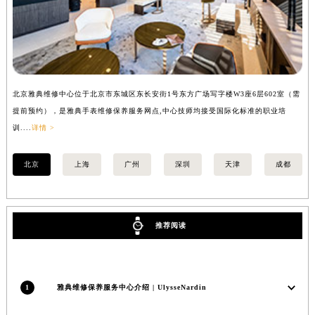
安徽省池州市贵池区长江路雅典售后服务中心（需提前预约）
安徽省滁州市琅琊区南谯北路雅典售后服务中心（需提前预约）
安徽省阜阳市颍州区颍州北路雅典售后服务中心（需提前预约）
安徽省淮北市相山区淮海路雅典售后服务中心（需提前预约）
安徽省淮南市田家庵区国庆中路雅典售后服务中心（需提前预约）
北京雅典维修中心位于北京市东城区东长安街1号东方广场写字楼W3座6层602室（需
上
提前预约），是雅典手表维修保养服务网点,中心技师均接受国际化标准的职业培
前
安徽省黄山市屯溪区黄山西路雅典售后服务中心（需提前预约）
训....
详情 >
详情
安徽省六安市金安区解放中路雅典售后服务中心（需提前预约）
安徽省马鞍山市雨山区湖南西路雅典售后服务中心（需提前预约）
北京
上海
广州
深圳
天津
成都
安徽省宿州市埇桥区人民中路雅典售后服务中心（需提前预约）
安徽省铜陵市铜官区石城大道雅典售后服务中心（需提前预约）
安徽省芜湖市镜湖区中山路步行街雅典售后服务中心（需提前预约）
推荐阅读
安徽省宣城市宣州区叠嶂西路雅典售后服务中心（需提前预约）
福建省龙岩市新罗区九一南路雅典售后服务中心（需提前预约）
福建省南平市建阳区人民西路雅典售后服务中心（需提前预约）
1
雅典维修保养服务中心介绍 | UlysseNardin
福建省宁德市蕉城区天湖东路雅典售后服务中心（需提前预约）
福建省莆田市城厢区霞林街道荔华东大道雅典售后服务中心（需提前预约）