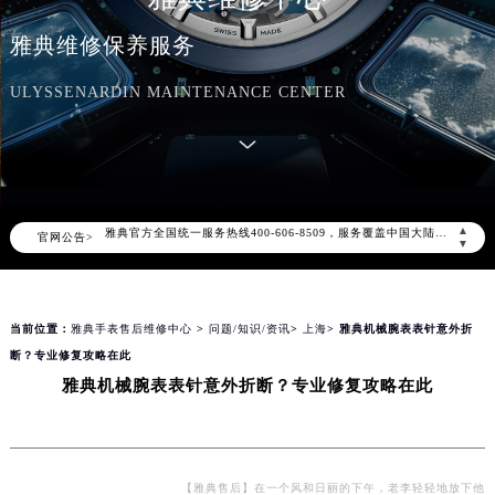
雅典维修保养服务
ULYSSENARDIN MAINTENANCE CENTER
2026年8月雅典中国区售后服务网络优化升级公告
2026年8月雅典全国官方售后客户服务热线：400-606-8509
雅典官方全国统一服务热线400-606-8509，服务覆盖中国大陆、香港、澳门、台湾全部区域（非大陆需加拨“+86”）
▲
官网公告>
2026年8月雅典售后服务中心最新网点地址：
▼
北京市朝阳区建国门外大街甲6号华熙国际中心写字楼D座11层1102室（北京总部）（需提前预约）
北京市东城区东长安街1号东方广场写字楼W3座6层602室（需提前预约）
当前位置：
雅典手表售后维修中心
>
问题/知识/资讯
>
上海
> 雅典机械腕表表针意外折
天津市和平区赤峰道136号天津国际金融中心写字楼26层2603室（需提前预约）
断？专业修复攻略在此
上海市徐汇区虹桥路3号港汇中心写字楼2座37层3705室（需提前预约）
雅典机械腕表表针意外折断？专业修复攻略在此
上海市黄浦区南京东路299号宏伊国际广场写字楼8层806室（需提前预约）
南京市秦淮区中山南路1号（新街口）南京中心写字楼22层C1-1室（需提前预约）
常州市新北区龙锦路1590号现代传媒中心写字楼5号楼10层1008室（需提前预约）
徐州市鼓楼区淮海东路29号苏宁广场IFC国际金融中心写字楼35层3508室（需提前预约）
【雅典售后】在一个风和日丽的下午，老李轻轻地放下他