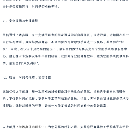
重庆市解放碑渝中区民权路28号英利国际金融中心写字楼20层01室（需提前预约）
表针是否顺畅运行，时间是否准确无误。
黑龙江省大庆市萨尔图区会战大街雅典售后服务中心（需提前预约）
六、安全提示与专业建议
黑龙江省鹤岗市向阳区红军路雅典售后服务中心（需提前预约）
黑龙江省黑河市爱辉区中央街雅典售后服务中心（需提前预约）
虽然通过上述步骤，有一定动手能力的朋友可以尝试自我修复，但请记得，这如同在家中
黑龙江省鸡西市鸡冠区红军路雅典售后服务中心（需提前预约）
自行练习举重，风险与挑战并存。不当的操作可能导致手表进一步损坏，甚至彻底“报
黑龙江省佳木斯市向阳区长安路雅典售后服务中心（需提前预约）
废”。因此，在没有十足把握的情况下，最安全的做法是将其交给专业的手表维修服务中
黑龙江省牡丹江市东安区太平路雅典售后服务中心（需提前预约）
心。他们拥有专业的设备和丰富的经验，就如同专业的健身教练，能为您的手表提供最科
学、最安全的“康复训练”。
黑龙江省七台河市桃山区大同街雅典售后服务中心（需提前预约）
黑龙江省齐齐哈尔市龙沙区龙华路雅典售后服务中心（需提前预约）
七、结语：时间与锻炼，皆需珍惜
黑龙江省双鸭山市尖山区新兴大街雅典售后服务中心（需提前预约）
黑龙江省绥化市北林区新华街与康庄路交叉口雅典售后服务中心（需提前预约）
正如杠铃之于健身，每一次精准的维修都是对手表生命的延续。当雅典手表再次嘀嗒作
黑龙江省伊春市伊美区通河路雅典售后服务中心（需提前预约）
响，不仅是时间的流转，更是对手工艺与精准的致敬。记住，无论是自我挑战还是寻求专
吉林省白城市洮北区明仁南街雅典售后服务中心（需提前预约）
业帮助，保持对时间的尊重，让每一次修复都成为时间旅程中的美好篇章。
吉林省白山市浑江区浑江大街雅典售后服务中心（需提前预约）
吉林省吉林市船营区河南街雅典售后服务中心（需提前预约）
以上就是
上海雅典保养服务中心
为您分享的精彩内容。如果您还有其他关于雅典手表维护
吉林省辽源市龙山区人民大街雅典售后服务中心（需提前预约）