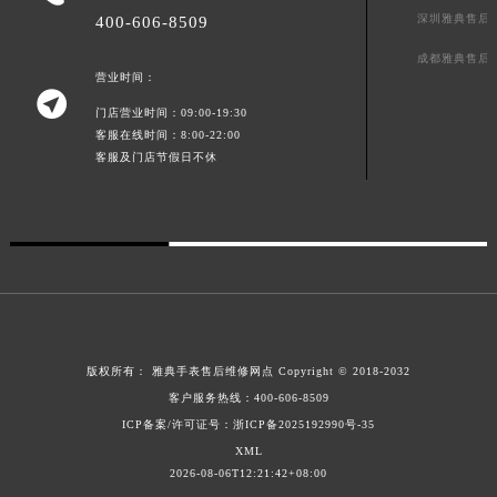
深圳雅典售后
400-606-8509
广东省清远市清城区湖西路雅典售后服务中心（需提前预约）
广东省汕头市龙湖区长平路雅典售后服务中心（需提前预约）
成都雅典售后
营业时间：
广东省汕尾市城区香洲街道园林社区翠园街雅典售后服务中心（需提前预约）

门店营业时间：09:00-19:30
广东省韶关市武江区芙蓉新区与老城中心交汇处雅典售后服务中心（需提前预约）
客服在线时间：8:00-22:00
广东省深圳市罗湖区深南东路5001号华润大厦17层1701室雅典售后服务中心（需提前预约）
客服及门店节假日不休
广东省阳江市江城区东风一路雅典售后服务中心（需提前预约）
广东省云浮市云城区金山路雅典售后服务中心（需提前预约）
广东省湛江市赤坎区观海北路雅典售后服务中心（需提前预约）
广东省肇庆市端州区信安大道与砚都大道交汇处雅典售后服务中心（需提前预约）
广西壮族自治区百色市右江区中山二路雅典售后服务中心（需提前预约）
广西壮族自治区北海市海城区北京路雅典售后服务中心（需提前预约）
广西壮族自治区崇左市江州区石景林街道友谊大道与丽川路交汇处雅典售后服务中心（需提前预约）
版权所有：
雅典手表售后维修网点
Copyright © 2018-2032
广西壮族自治区防城港市港口区金花茶大道雅典售后服务中心（需提前预约）
客户服务热线：
400-606-8509
ICP备案/许可证号：浙ICP备2025192990号-35
广西壮族自治区贵港市港北区港城街道布山大道与仙衣路交叉口雅典售后服务中心（需提前预约）
XML
广西壮族自治区桂林市秀峰区红岭路雅典售后服务中心（需提前预约）
2026-08-06T12:21:42+08:00
广西壮族自治区河池市金城江区金城江街道朝阳路雅典售后服务中心（需提前预约）