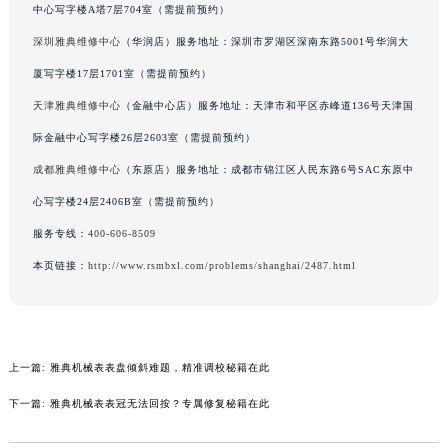
中心写字楼A塔7层704室（需提前预约）
辽宁省营口市站前区市府路与渤海大街交叉口雅典售后服务中心（需提前预约）
深圳雅典维修中心
（华润店）服务地址：深圳市罗湖区深南东路5001号华润大
辽宁省沈阳市沈河区中街路137号亨得利名表维修授权店1楼雅典售后服务中心（需提前预约）
厦写字楼17层1701室（需提前预约）
辽宁省沈阳市沈河区中街路83号亨得利名表维修授权店1楼雅典售后服务中心（需提前预约）
北京市朝阳区建国门外大街甲6号华熙国际中心D座11层1102室雅典售后服务中心（北京总部）（需提前预约）
天津雅典维修中心
（金融中心店）服务地址：天津市和平区赤峰道136号天津国
北京市东城区东长安街1号王府井东方广场W3座6层602室雅典售后服务中心（需提前预约）
际金融中心写字楼26层2603室（需提前预约）
河北省保定市竞秀区朝阳北大街北国先天下雅典售后服务中心（需提前预约）
成都雅典维修中心
（东原店）服务地址：成都市锦江区人民东路6号SAC东原中
内蒙古自治区阿拉善盟市左旗土尔扈特大街雅典售后服务中心（需提前预约）
心写字楼24层2406B室（需提前预约）
内蒙古自治区巴彦淖尔市临河区新华街雅典售后服务中心（需提前预约）
服务专线：
400-606-8509
内蒙古自治区包头市青山区幸福路甲3号王府井百货名表维修雅典售后服务中心（需提前预约）
本页链接：
http://www.rsmbxl.com/problems/shanghai/2487.html
内蒙古自治区赤峰市红山区哈达街雅典售后服务中心（需提前预约）
内蒙古自治区鄂尔多斯市东胜区伊金霍洛街雅典售后服务中心（需提前预约）
内蒙古自治区呼伦贝尔市海拉尔区中央街雅典售后服务中心（需提前预约）
内蒙古自治区通辽市科尔沁区明仁大街雅典售后服务中心（需提前预约）
上一篇:
雅典机械表表盘倾斜难题，精准调校秘籍在此
内蒙古自治区乌海市海勃湾区人民南路雅典售后服务中心（需提前预约）
下一篇:
雅典机械表表冠无法回按？专属修复秘籍在此
内蒙古自治区乌兰察布市集宁区恩和大街雅典售后服务中心（需提前预约）
内蒙古自治区锡林郭勒盟市锡林浩特市光明街与额尔敦路交叉口雅典售后服务中心（需提前预约）