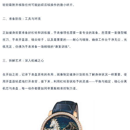
轻轻吸附并移除任何可能妨碍后续操作的微小碎片。
成都市锦江区人民东路6号SAC东原中心写字楼24层2406B室（需提前预约）
重庆市江北区观音桥步行街2号融恒时代广场写字楼9层902室（需提前预约）
二、准备阶段：工具与环境
长沙市芙蓉区定王台街道建湘路393号世茂环球金融中心写字楼（芙蓉广场）10层13室（需提前预约）
郑州市二七区铭功路10号华润大厦写字楼29层2905室（需提前预约）
正如健身前要准备好杠铃和训练服，手表修理也需要一套专业的装备。您需要一套微型螺
太原市迎泽区解放路15号亨得利名表服务中心（品牌授权店）3层整层（需提前预约）
丝刀、手表开盖器、细尖钳子，以及最重要的——耐心与细致。确保工作台干净无尘，光
沈阳市沈河区中街路137号亨得利名表服务中心（品牌授权店）1层整层（需提前预约）
线充足，仿佛为手表准备一场精细的“康复训练”。
沈阳市沈河区中街路83号亨得利名表服务中心（品牌授权店）1层整层（需提前预约）
三、拆解艺术：深入机械之心
乌鲁木齐市天山区红山路26号时代广场（CCMALL）C座17层17-B（需提前预约）
温州市鹿城区锦绣路1067号置信广场10层1015室（需提前预约）
在开始之前，记录下表盘原有的布局，就像制定健身计划前先了解身体状况一样重要。使
哈尔滨市道里区友谊西路600号富力中心T2座写字楼29层03室（需提前预约）
用开盖器轻柔地打开表背，接下来，利用杠铃形状给予的灵感——平衡与稳定，细心分离
大连市中山区人民路15号国际金融大厦7层G室（需提前预约）
机芯与表盘，每一动作都要如同举重般精准控制力道。
佛山市禅城区季华五路57号万科金融中心C座12层1205室（需提前预约）
东莞市东城街道鸿福东路1号民盈国贸中心T1写字楼9层907室（需提前预约）
无锡市梁溪区人民中路139号恒隆广场写字楼1座11层1104室（需提前预约）
南通市崇川区工农路57号圆融广场写字楼16层1603室（需提前预约）
苏州市苏州工业园区星港街199号苏州中心办公楼C座22层08室（需提前预约）