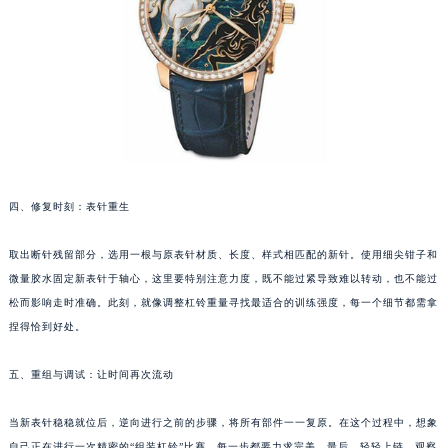
武汉市江汉区解放大道686号世界贸易大厦38层09室（需提前预约）
南宁市青秀区金湖路59号地王大厦12楼1224室（需提前预约）
合肥市蜀山区潜山路111号万象城华润大厦B座12楼03室（需提前预约）
泉州市丰泽区宝洲路729号浦西万达中心写字楼A座7楼709室（需提前预约）
青岛市南区山东路6号华润大厦B座22层04室（需提前预约）
烟台市芝罘区胜利路139号万达金融中心A座907室（需提前预约）
长春市朝阳区西安大路727号中银大厦A座(旺进大厦)18层09室（需提前预约）
四、修复时刻：表针重生
贵阳市南明区都司高架桥路33号亨特国际金融中心14楼14D（需提前预约）
昆明市盘龙区北京路928号同德昆明广场写字楼10层06室（需提前预约）
取出断针残留部分，选用一根与原表针材质、长度、样式相匹配的新针。使用细尖钳子和
石家庄市长安区中山东路39号勒泰中心写字楼B座13层07室（需提前预约）
微量胶水固定新表针于轴心，这里要特别注意力度，既不能过紧导致难以转动，也不能过
西安市碑林区南关正街88号华侨城长安国际中心E座6楼10室（需提前预约）
松而影响走时准确。此刻，就像调整杠铃重量寻找最适合的训练强度，每一个细节都需拿
捏得恰到好处。
海口市龙华区金贸东路5号海口华润大厦B座17层1707室（需提前预约）
唐山市路南区新华东道100号万达广场写字楼A座10层1002室（需提前预约）
五、重组与调试：让时间再次流动
台州市椒江区东海大道1800号腾达中心东1幢20楼2002室（需提前预约）
内蒙古自治区呼和浩特市玉泉区大学西街70号华润万象城写字楼（鄂尔多斯大厦）23层2326室（需提前预约）
当新表针稳稳就位后，逆向进行之前的步骤，将所有部件一一复原。在这个过程中，想象
甘肃省兰州市七里河区西津西路16号兰州中心写字楼21层2102室（需提前预约）
自己正在进行一次精密的“组装杠铃”比赛，每一步都要力求完美。最后，轻轻上链，观察