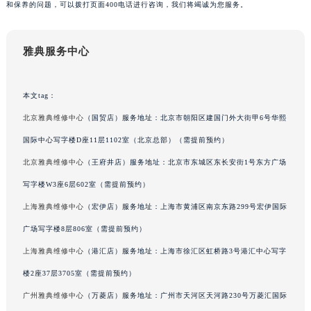
和保养的问题，可以拨打页面400电话进行咨询，我们将竭诚为您服务。
吉林省梅河口市新华街道梅河大街雅典售后服务中心（需提前预约）
吉林省四平市铁东区紫气大路与南九经街交汇处雅典售后服务中心（需提前预约）
雅典服务中心
吉林省松原市宁江区五环大街雅典售后服务中心（需提前预约）
吉林省通化市东昌区环通乡江南大街雅典售后服务中心（需提前预约）
吉林省延边市延吉市解放路雅典售后服务中心（需提前预约）
本文tag：
辽宁省鞍山市铁东区站前街雅典售后服务中心（需提前预约）
北京雅典维修中心
（国贸店）服务地址：北京市朝阳区建国门外大街甲6号华熙
辽宁省本溪市平山区胜利路雅典售后服务中心（需提前预约）
国际中心写字楼D座11层1102室（北京总部）（需提前预约）
辽宁省朝阳市双塔区新华路雅典售后服务中心（需提前预约）
北京雅典维修中心
（王府井店）服务地址：北京市东城区东长安街1号东方广场
辽宁省丹东市振兴区七经街雅典售后服务中心（需提前预约）
写字楼W3座6层602室（需提前预约）
辽宁省抚顺市新抚区东一路雅典售后服务中心（需提前预约）
上海雅典维修中心
（宏伊店）服务地址：上海市黄浦区南京东路299号宏伊国际
辽宁省阜新市海州区解放大街雅典售后服务中心（需提前预约）
辽宁省葫芦岛市连山区中央路雅典售后服务中心（需提前预约）
广场写字楼8层806室（需提前预约）
辽宁省锦州市古塔区中央大街雅典售后服务中心（需提前预约）
上海雅典维修中心
（港汇店）服务地址：上海市徐汇区虹桥路3号港汇中心写字
辽宁省辽阳市白塔区新运大街雅典售后服务中心（需提前预约）
楼2座37层3705室（需提前预约）
辽宁省盘锦市兴隆台区石油大街雅典售后服务中心（需提前预约）
广州雅典维修中心
（万菱店）服务地址：广州市天河区天河路230号万菱汇国际
辽宁省铁岭市银州区南马路雅典售后服务中心（需提前预约）