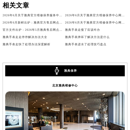
相关文章
内蒙古自治区兴安盟市乌兰浩特市兴安大街雅典售后服务中心（需提前预约）
山西省大同市平城区迎宾街雅典售后服务中心（需提前预约）
2026年6月关于雅典官方维修保养服务中心搬迁及新增的正式文件文本
2026年6月关于雅典官方维修保养中心网点搬迁及新增的公告
山西省晋城市城区黄华街雅典售后服务中心（需提前预约）
2026年6月新鲜出炉：雅典官方售后网点迁址与新增详情
2026年6月关于雅典官方维修保养中心网点搬迁新增的正式文件内容全面公开
官方文件出炉：2026年5月雅典售后网点调整（搬迁+新增）
雅典手表走慢了应该咋办
山西省晋中市榆次区顺城街雅典售后服务中心（需提前预约）
雅典手表走走停停解决办法大全
雅典手表摔坏了解决方法是什么
山西省临汾市尧都区解放路雅典售后服务中心（需提前预约）
雅典手表走快了处理办法深度解析
雅典手表进水了处理技巧盘点
山西省吕梁市离石区永宁中路与建设街交叉口雅典售后服务中心（需提前预约）
山西省朔州市朔城区怡西路与鄯阳西街交汇处雅典售后服务中心（需提前预约）
山西省忻州市忻府区和平东街与七一南路交叉口雅典售后服务中心（需提前预约）
山西省阳泉市郊区平阳东街与新城大道交叉口雅典售后服务中心（需提前预约）
雅典保养
山西省运城市盐湖区河东街雅典售后服务中心（需提前预约）
北京雅典维修中心
山西省长治市潞州区英雄中路雅典售后服务中心（需提前预约）
山西省太原市迎泽区迎泽街道解放路15号亨得利名表维修授权店3楼雅典售后服务中心（需提前预约）
天津市和平区赤峰道136号天津国际金融中心26层2603室雅典售后服务中心（需提前预约）
安徽省安庆市迎江区人民路雅典售后服务中心（需提前预约）
安徽省蚌埠市蚌山区淮河路雅典售后服务中心（需提前预约）
安徽省亳州市谯城区魏武大道雅典售后服务中心（需提前预约）