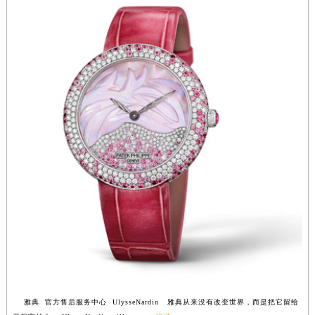
福建省三明市三元区东乾二路雅典售后服务中心（需提前预约）
福建省漳州市龙文区步港路雅典售后服务中心（需提前预约）
江苏省常州市新北区龙锦路1590号现代传媒中心5号楼10层1008室雅典售后服务中心（需提前预约）
江苏省淮安市清江浦区淮海北路雅典售后服务中心（需提前预约）
江苏省连云港市海州区通灌北路雅典售后服务中心（需提前预约）
江苏省南京市秦淮区中山南路1号南京中心22层22-C1-C3室雅典售后服务中心（需提前预约）
江苏省宿迁市宿城区西湖路雅典售后服务中心（需提前预约）
江苏省泰州市海陵区永定东路399号置地商务中心东塔（华润万象城）17层1706室雅典售后服务中心（需提前预约）
江苏省徐州市鼓楼区淮海东路29号苏宁广场IFC国际金融中心35层3508室雅典售后服务中心（需提前预约）
江苏省盐城市盐都区世纪大道5号盐城金融城写字楼1号楼16层1604室雅典售后服务中心（需提前预约）
江苏省扬州市邗江区国展路29号星耀天地写字楼1号楼18层1803室雅典售后服务中心（需提前预约）
江苏省镇江市京口区中山东路雅典售后服务中心（需提前预约）
江西省抚州市临川区赣东大道雅典售后服务中心（需提前预约）
江西省赣州市章贡区文清路雅典售后服务中心（需提前预约）
江西省吉安市吉州区井冈山大道雅典售后服务中心（需提前预约）
雅典 官方售后服务中心 UlysseNardin 雅典从来没有改变世界，而是把它留给
江西省景德镇市珠山区珠山中路雅典售后服务中心（需提前预约）