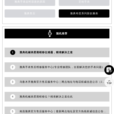
雅典手表走时误差的原因
芝柏手表
江西省景德镇市珠山区珠山中路雅典售后服务中心（需提前预约）
江西省九江市浔阳区浔阳路雅典售后服务中心（需提前预约）
雅典售后
雅典奇想系列新款腕表
江西省南昌市红谷滩新区红谷中大道998号绿地双子塔（中央广场）A1座办公楼14层1407室雅典售后服务中心（需提前预约）
江西省萍乡市安源区萍安北大道与康庄路交叉口雅典售后服务中心（需提前预约）
江西省上饶市信州区滨江西路雅典售后服务中心（需提前预约）
随机推荐
江西省新余市渝水区北湖西路雅典售后服务中心（需提前预约）
江西省宜春市袁州区中山中路雅典售后服务中心（需提前预约）
1
雅典机械表星期框移位难题，精准解决之道
江西省鹰潭市月湖区胜利东路雅典售后服务中心（需提前预约）
山东省德州市德城区东风中路雅典售后服务中心（需提前预约）
2
雅典手表售后维修服务中心(专业维修团队，全面解决您的手表问题)

山东省东营市东营区济南路雅典售后服务中心（需提前预约）
山东省济南市历下区经十路11111号华润中心写字楼（万象城）15层1508室雅典售后服务中心（需提前预约）

3
乌鲁木齐雅典官方售后服务中心｜网点地址与电话权威信息公示（2026年6月最新）
山东省济宁市任城区太白楼路雅典售后服务中心（需提前预约）
山东省莱芜市文化南路8号银座商城名表维修一楼名表维修雅典售后服务中心（需提前预约）
4
雅典机械表星期框移位？精准解决之道在此
山东省临沂市兰山区解放路雅典售后服务中心（需提前预约）
山东省日照市东港区烟台路雅典售后服务中心（需提前预约）
5
南昌雅典官方售后服务中心｜最新网点地址及官方热线权威信息公告（2026年7月最新）
山东省泰安市泰山区财源街道泰山大街雅典售后服务中心（需提前预约）