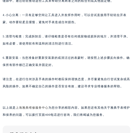
缝隙中。通过轻轻推动这些工具来帮助分离两者之间的粘合剂或其他固定物。
苏州市苏州工业园区星港街199号苏州中心办公楼C座22层08室（需提前预约）
武汉市江汉区解放大道686号世界贸易大厦38层09室（需提前预约）
4.小心分离：一旦有足够空间让工具进入并发挥作用时，可以尝试直接用手轻轻拉开表
蒙。动作要轻柔且缓慢，避免对手表造成任何损伤。
南宁市青秀区金湖路59号地王大厦12楼1224室（需提前预约）
合肥市蜀山区潜山路111号万象城华润大厦B座12楼03室（需提前预约）
5.清理与检查：完成拆卸后，请仔细检查是否有任何残留物或损坏的地方，并清理干净。
泉州市丰泽区宝洲路729号浦西万达中心写字楼A座7楼709室（需提前预约）
如有必要，请使用软布和温和的清洁剂进行清洁。
青岛市南区山东路6号华润大厦B座22层04室（需提前预约）
烟台市芝罘区胜利路139号万达金融中心A座907室（需提前预约）
6.重新安装：当您准备好重新安装新的或清洁过的表蒙时，请按照上述步骤反向操作。确
长春市朝阳区西安大路727号中银大厦A座(旺进大厦)18层09室（需提前预约）
保所有部件都已正确安装并固定好。
贵阳市南明区都司高架桥路33号亨特国际金融中心14楼14D（需提前预约）
请注意，在进行任何涉及手表的操作时都应保持谨慎态度，并尽量避免自行尝试复杂或高
昆明市盘龙区北京路928号同德昆明广场写字楼10层06室（需提前预约）
风险的操作。如果不确定自己的操作是否安全有效，建议寻求专业维修服务的帮助。
石家庄市长安区中山东路39号勒泰中心写字楼B座13层07室（需提前预约）
西安市碑林区南关正街88号华侨城长安国际中心E座6楼10室（需提前预约）
海口市龙华区金贸东路5号海口华润大厦B座17层1707室（需提前预约）
以上就是
上海雅典维修服务中心
为您分享的精彩内容。如果您还有其他关于雅典手表维护
唐山市路南区新华东道100号万达广场写字楼A座10层1002室（需提前预约）
和保养的问题，可以拨打页面400电话进行咨询，我们将竭诚为您服务。
台州市椒江区东海大道1800号腾达中心东1幢20楼2002室（需提前预约）
内蒙古自治区呼和浩特市玉泉区大学西街70号华润万象城写字楼（鄂尔多斯大厦）23层2326室（需提前预约）