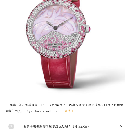
安徽省亳州市谯城区魏武大道雅典售后服务中心（需提前预约）
安徽省池州市贵池区长江路雅典售后服务中心（需提前预约）
安徽省滁州市琅琊区南谯北路雅典售后服务中心（需提前预约）
安徽省阜阳市颍州区颍州北路雅典售后服务中心（需提前预约）
安徽省淮北市相山区淮海路雅典售后服务中心（需提前预约）
安徽省淮南市田家庵区国庆中路雅典售后服务中心（需提前预约）
安徽省黄山市屯溪区黄山西路雅典售后服务中心（需提前预约）
安徽省六安市金安区解放中路雅典售后服务中心（需提前预约）
安徽省马鞍山市雨山区湖南西路雅典售后服务中心（需提前预约）
安徽省宿州市埇桥区人民中路雅典售后服务中心（需提前预约）
安徽省铜陵市铜官区石城大道雅典售后服务中心（需提前预约）
安徽省芜湖市镜湖区中山路步行街雅典售后服务中心（需提前预约）
安徽省宣城市宣州区叠嶂西路雅典售后服务中心（需提前预约）
雅典 官方售后服务中心 UlysseNardin 雅典从来没有改变世界，而是把它留给
佩戴它的人。 UlysseNardin will nev......
详情 >
福建省龙岩市新罗区九一南路雅典售后服务中心（需提前预约）
福建省南平市建阳区人民西路雅典售后服务中心（需提前预约）
2
雅典手表表蒙碎了应该怎么处理？（处理办法）
福建省宁德市蕉城区天湖东路雅典售后服务中心（需提前预约）