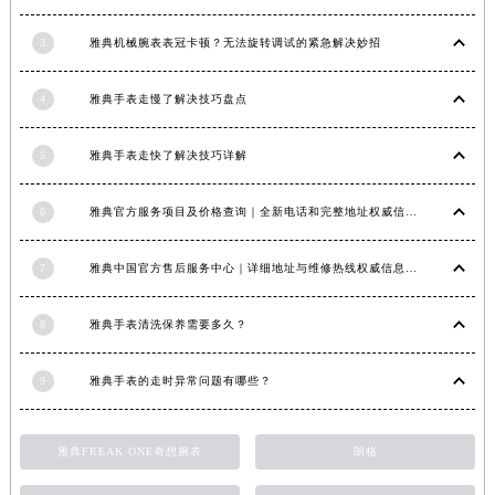
福建省莆田市城厢区霞林街道荔华东大道雅典售后服务中心（需提前预约）
3
雅典机械腕表表冠卡顿？无法旋转调试的紧急解决妙招
福建省三明市三元区东乾二路雅典售后服务中心（需提前预约）
福建省漳州市龙文区步港路雅典售后服务中心（需提前预约）
4
雅典手表走慢了解决技巧盘点
江苏省常州市新北区龙锦路1590号现代传媒中心5号楼10层1008室雅典售后服务中心（需提前预约）
江苏省淮安市清江浦区淮海北路雅典售后服务中心（需提前预约）
5
雅典手表走快了解决技巧详解
江苏省连云港市海州区通灌北路雅典售后服务中心（需提前预约）
江苏省南京市秦淮区中山南路1号南京中心22层22-C1-C3室雅典售后服务中心（需提前预约）
6
雅典官方服务项目及价格查询｜全新电话和完整地址权威信息通知（2026年6月最新）
江苏省宿迁市宿城区西湖路雅典售后服务中心（需提前预约）
7
雅典中国官方售后服务中心｜详细地址与维修热线权威信息公示（2026年7月最新）
江苏省泰州市海陵区永定东路399号置地商务中心东塔（华润万象城）17层1706室雅典售后服务中心（需提前预约）
江苏省徐州市鼓楼区淮海东路29号苏宁广场IFC国际金融中心35层3508室雅典售后服务中心（需提前预约）
8
雅典手表清洗保养需要多久？
江苏省盐城市盐都区世纪大道5号盐城金融城写字楼1号楼16层1604室雅典售后服务中心（需提前预约）
江苏省扬州市邗江区国展路29号星耀天地写字楼1号楼18层1803室雅典售后服务中心（需提前预约）
9
雅典手表的走时异常问题有哪些？
江苏省镇江市京口区中山东路雅典售后服务中心（需提前预约）
江西省抚州市临川区赣东大道雅典售后服务中心（需提前预约）
雅典FREAK ONE奇想腕表
朗格
江西省赣州市章贡区文清路雅典售后服务中心（需提前预约）
江西省吉安市吉州区井冈山大道雅典售后服务中心（需提前预约）