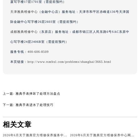
厦写字楼17层1701室（需提前预约）
吉林省辽源市龙山区人民大街雅典售后服务中心（需提前预约）
天津雅典维修中心
（金融中心店）服务地址：天津市和平区赤峰道136号天津国
吉林省梅河口市新华街道梅河大街雅典售后服务中心（需提前预约）
际金融中心写字楼26层2603室（需提前预约）
吉林省四平市铁东区紫气大路与南九经街交汇处雅典售后服务中心（需提前预约）
成都雅典维修中心
（东原店）服务地址：成都市锦江区人民东路6号SAC东原中
吉林省松原市宁江区五环大街雅典售后服务中心（需提前预约）
吉林省通化市东昌区环通乡江南大街雅典售后服务中心（需提前预约）
心写字楼24层2406B室（需提前预约）
吉林省延边市延吉市解放路雅典售后服务中心（需提前预约）
服务专线：
400-606-8509
辽宁省鞍山市铁东区站前街雅典售后服务中心（需提前预约）
本页链接：
http://www.rsmbxl.com/problems/shanghai/3665.html
辽宁省本溪市平山区胜利路雅典售后服务中心（需提前预约）
辽宁省朝阳市双塔区新华路雅典售后服务中心（需提前预约）
辽宁省丹东市振兴区七经街雅典售后服务中心（需提前预约）
辽宁省抚顺市新抚区东一路雅典售后服务中心（需提前预约）
上一篇:
雅典手表摔坏了处理方法盘点
辽宁省阜新市海州区解放大街雅典售后服务中心（需提前预约）
下一篇:
雅典手表进水了处理技巧
辽宁省葫芦岛市连山区中央路雅典售后服务中心（需提前预约）
辽宁省锦州市古塔区中央大街雅典售后服务中心（需提前预约）
相关文章
辽宁省辽阳市白塔区新运大街雅典售后服务中心（需提前预约）
2026年6月关于雅典官方维修保养服务中心搬迁及新增的正式文件文本
2026年6月关于雅典官方维修保养中心网点搬迁及新增的公告
辽宁省盘锦市兴隆台区石油大街雅典售后服务中心（需提前预约）