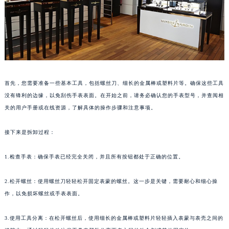
福州市鼓楼区五四路128-1号恒力城写字楼15层03室（需提前预约）
成都市锦江区人民东路6号SAC东原中心写字楼24层2406B室（需提前预约）
重庆市江北区观音桥步行街2号融恒时代广场写字楼9层902室（需提前预约）
长沙市芙蓉区定王台街道建湘路393号世茂环球金融中心写字楼（芙蓉广场）10层13室（需提前预约）
郑州市二七区铭功路10号华润大厦写字楼29层2905室（需提前预约）
太原市迎泽区解放路15号亨得利名表服务中心（品牌授权店）3层整层（需提前预约）
首先，您需要准备一些基本工具，包括螺丝刀、细长的金属棒或塑料片等。确保这些工具
没有锋利的边缘，以免刮伤手表表面。在开始之前，请务必确认您的手表型号，并查阅相
沈阳市沈河区中街路137号亨得利名表服务中心（品牌授权店）1层整层（需提前预约）
关的用户手册或在线资源，了解具体的操作步骤和注意事项。
沈阳市沈河区中街路83号亨得利名表服务中心（品牌授权店）1层整层（需提前预约）
乌鲁木齐市天山区红山路26号时代广场（CCMALL）C座17层17-B（需提前预约）
接下来是拆卸过程：
温州市鹿城区锦绣路1067号置信广场10层1015室（需提前预约）
哈尔滨市道里区友谊西路600号富力中心T2座写字楼29层03室（需提前预约）
1.检查手表：确保手表已经完全关闭，并且所有按钮都处于正确的位置。
大连市中山区人民路15号国际金融大厦7层G室（需提前预约）
2.松开螺丝：使用螺丝刀轻轻松开固定表蒙的螺丝。这一步是关键，需要耐心和细心操
佛山市禅城区季华五路57号万科金融中心C座12层1205室（需提前预约）
作，以免损坏螺丝或手表表面。
东莞市东城街道鸿福东路1号民盈国贸中心T1写字楼9层907室（需提前预约）
无锡市梁溪区人民中路139号恒隆广场写字楼1座11层1104室（需提前预约）
3.使用工具分离：在松开螺丝后，使用细长的金属棒或塑料片轻轻插入表蒙与表壳之间的
南通市崇川区工农路57号圆融广场写字楼16层1603室（需提前预约）