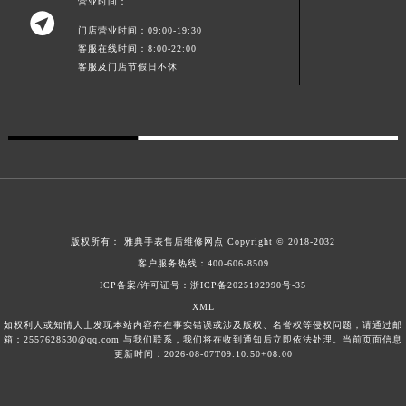
营业时间：

澳门特别行政区风顺堂区南湾大马路雅典售后服务中心（需提前预约）
门店营业时间：09:00-19:30
澳门特别行政区花地玛堂区关闸广场雅典售后服务中心（需提前预约）
客服在线时间：8:00-22:00
客服及门店节假日不休
澳门特别行政区花王堂区大三巴商圈雅典售后服务中心（需提前预约）
澳门特别行政区嘉模堂区官也街雅典售后服务中心（需提前预约）
澳门省路氹城市金光大道雅典售后服务中心（需提前预约）
澳门特别行政区望德堂区塔石广场雅典售后服务中心（需提前预约）
福建省福州市鼓楼区五四路128-1号恒力城写字楼15层03室雅典售后服务中心（需提前预约）
福建省厦门市思明区湖滨东路95号万象城华润大厦B座11层1104室雅典售后服务中心（需提前预约）
广东省潮州市潮安区新风路与潮汕路交汇处雅典售后服务中心（需提前预约）
版权所有：
雅典手表售后维修网点
Copyright © 2018-2032
广东省广州市天河区天河路230号万菱汇国际中心A塔7层704室雅典售后服务中心（需提前预约）
客户服务热线：
400-606-8509
广东省广州市越秀区环市东路371-375号世界贸易中心大厦南塔15层1507室雅典售后服务中心（需提前预约）
ICP备案/许可证号：浙ICP备2025192990号-35
广东省河源市源城区越王大道雅典售后服务中心（需提前预约）
XML
广东省惠州市惠城区江北文昌一路7号华贸大厦1座30层3005室雅典售后服务中心（需提前预约）
如权利人或知情人士发现本站内容存在事实错误或涉及版权、名誉权等侵权问题，请通过邮
箱：2557628530@qq.com 与我们联系，我们将在收到通知后立即依法处理。当前页面信息
广东省江门市蓬江区广场西路雅典售后服务中心（需提前预约）
更新时间：2026-08-07T09:10:50+08:00
广东省揭阳市榕城进贤门步行街雅典售后服务中心（需提前预约）
广东省茂名市电白区水东街道迎宾大道雅典售后服务中心（需提前预约）