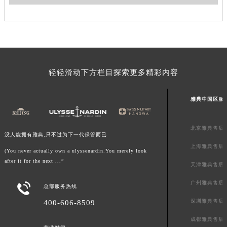
山东省威海市环翠区新威海路89号振华商厦一楼名表维修雅典售后服务中心（需提前预约）
山东省潍坊市奎文区东风东街雅典售后服务中心（需提前预约）
山东省枣庄市滕州市北辛路与善国路交叉口雅典售后服务中心（需提前预约）
山东省淄博市张店区金晶大道雅典售后服务中心（需提前预约）
上海市黄浦区南京东路299号宏伊国际广场写字楼8层806室雅典售后服务中心（需提前预约）
轻轻滑动下方栏目探索更多精彩内容
上海市徐汇区虹桥路3号港汇中心2座37层3705室雅典售后服务中心（需提前预约）
浙江省杭州市上城区钱江路1366号华润大厦A座5层503-5室雅典售后服务中心（需提前预约）
雅典中国区服
浙江省湖州市吴兴区劳动路雅典售后服务中心（需提前预约）
浙江省嘉兴市南湖区广益路705号嘉兴世界贸易中心A座13层1304室雅典售后服务中心（需提前预约）
北京雅典售后
没人能拥有雅典,只不过为下一代保管而已
浙江省金华市金东区东市南街777号金华万达广场4号楼22楼2209室雅典售后服务中心（需提前预约）
上海雅典售后
(You never actually own a ulyssenardin.You merely look
浙江省丽水市莲都区解放街雅典售后服务中心（需提前预约）
after it for the next ...”
天津雅典售后
浙江省宁波市江北区大闸南路500号来福士广场办公楼20层2009室雅典售后服务中心（需提前预约）
浙江省衢州市柯城区上街雅典售后服务中心（需提前预约）
广州雅典售后

总部服务热线
浙江省绍兴市越城区胜利东路379号世茂天际中心写字楼8层805室雅典售后服务中心（需提前预约）
深圳雅典售后
400-606-8509
浙江省舟山市定海区解放东路雅典售后服务中心（需提前预约）
成都雅典售后
澳门特别行政区大堂区议事亭前地（新马路）雅典售后服务中心（需提前预约）