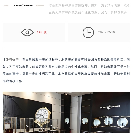
时会因为各种原因需要拆卸。例如，为了清洁表蒙，或者
徐州市鼓楼区淮海东路29号苏宁广场IFC国际金融中心写字楼35层3508室（需提前预约）
更换为具有特殊意义的个性化表蒙。然而，拆卸表蒙并不
扬州市邗江区国展路29号星耀天地写字楼1号楼18层1803室（需提前预约）
是一件简单的事情，需要一定的技巧和工具。本文将详…
盐城市盐都区世纪大道5号盐城金融城写字楼1号楼16层1604室（需提前预约）

泰州市海陵区永定东路399号置地商务中心东塔写字楼（华润万象城）17层1706室（需提前预约）
146 次
2025-12-16
宁波市江北区大闸南路500号来福士广场办公楼20层2009室（需提前预约）
杭州市上城区钱江路1366号华润大厦写字楼A座5层503-5室（需提前预约）
金华市金东区东市南街777号金华万达广场写字楼4号楼22层2209室（需提前预约）
【
雅典保养
】在日常佩戴手表的过程中，雅典表的表蒙有时会因为各种原因需要拆卸。例
绍兴市越城区胜利东路379号世茂天际中心写字楼8层805室（需提前预约）
如，为了清洁表蒙，或者更换为具有特殊意义的个性化表蒙。然而，拆卸表蒙并不是一件
嘉兴市南湖区广益路705号嘉兴世界贸易中心写字楼A座13层1304室（需提前预约）
简单的事情，需要一定的技巧和工具。本文将详细介绍雅典表蒙的拆卸步骤，帮助您顺利
南昌市红谷滩新区红谷中大道998号绿地双子塔（中央广场）A1座办公楼14层07室（需提前预约）
完成这项工作。
济南市历下区经十路11111号华润中心写字楼（万象城）15层1508室（需提前预约）
广州市天河区天河路230号万菱汇国际中心写字楼A塔7层704室（需提前预约）
广州市越秀区环市东路371-375号世界贸易中心大厦南塔写字楼15层07室（需提前预约）
深圳市罗湖区深南东路5001号华润大厦写字楼17层1701室（需提前预约）
惠州市惠城区江北文昌一路7号华贸大厦写字楼1座30层05室（需提前预约）
厦门市思明区湖滨东路95号华润大厦写字楼B座11层1104室（需提前预约）