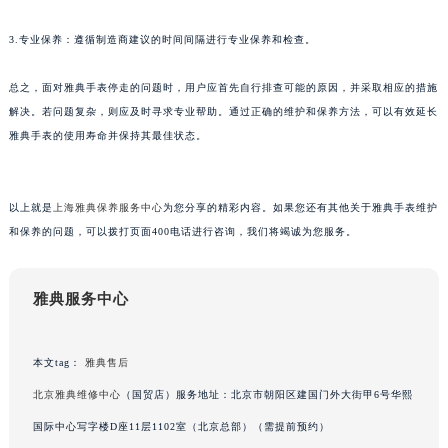
甘肃省兰州市七里河区西津西路16号兰州中心写字楼21层2102室（需提前预约）
3.专业保养：遵循制造商建议的时间间隔进行专业保养和检查。
重庆市解放碑渝中区民权路28号英利国际金融中心写字楼20层01室（需提前预约）
黑龙江省大庆市萨尔图区会战大街雅典售后服务中心（需提前预约）
总之，面对雅典手表停走的问题时，用户应首先自行排查可能的原因，并采取相应的措施
黑龙江省鹤岗市向阳区红军路雅典售后服务中心（需提前预约）
解决。若问题复杂，则应及时寻求专业帮助。通过正确的维护和保养方法，可以有效延长
黑龙江省黑河市爱辉区中央街雅典售后服务中心（需提前预约）
雅典手表的使用寿命并保持其最佳状态。
黑龙江省鸡西市鸡冠区红军路雅典售后服务中心（需提前预约）
黑龙江省佳木斯市向阳区长安路雅典售后服务中心（需提前预约）
以上就是
上海雅典保养服务中心
为您分享的精彩内容。如果您还有其他关于雅典手表维护
黑龙江省牡丹江市东安区太平路雅典售后服务中心（需提前预约）
和保养的问题，可以拨打页面400电话进行咨询，我们将竭诚为您服务。
黑龙江省七台河市桃山区大同街雅典售后服务中心（需提前预约）
黑龙江省齐齐哈尔市龙沙区龙华路雅典售后服务中心（需提前预约）
雅典服务中心
黑龙江省双鸭山市尖山区新兴大街雅典售后服务中心（需提前预约）
黑龙江省绥化市北林区新华街与康庄路交叉口雅典售后服务中心（需提前预约）
黑龙江省伊春市伊美区通河路雅典售后服务中心（需提前预约）
本文tag：
雅典售后
吉林省白城市洮北区明仁南街雅典售后服务中心（需提前预约）
北京雅典维修中心
（国贸店）服务地址：北京市朝阳区建国门外大街甲6号华熙
吉林省白山市浑江区浑江大街雅典售后服务中心（需提前预约）
国际中心写字楼D座11层1102室（北京总部）（需提前预约）
吉林省吉林市船营区河南街雅典售后服务中心（需提前预约）