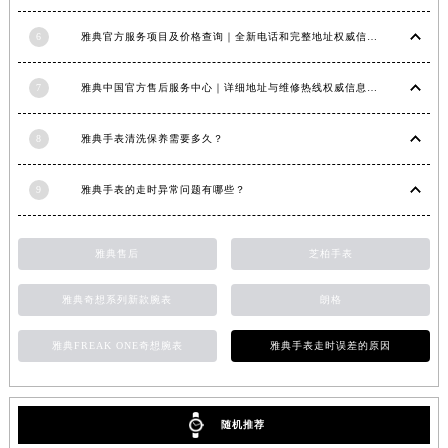
江西省景德镇市珠山区珠山中路雅典售后服务中心（需提前预约）
6
雅典官方服务项目及价格查询｜全新电话和完整地址权威信息通知（2026年6月最新）
江西省九江市浔阳区浔阳路雅典售后服务中心（需提前预约）
江西省南昌市红谷滩新区红谷中大道998号绿地双子塔（中央广场）A1座办公楼14层1407室雅典售后服务中心（需提前预约）
7
雅典中国官方售后服务中心｜详细地址与维修热线权威信息公示（2026年7月最新）
江西省萍乡市安源区萍安北大道与康庄路交叉口雅典售后服务中心（需提前预约）
江西省上饶市信州区滨江西路雅典售后服务中心（需提前预约）
8
雅典手表清洗保养需要多久？
江西省新余市渝水区北湖西路雅典售后服务中心（需提前预约）
江西省宜春市袁州区中山中路雅典售后服务中心（需提前预约）
9
雅典手表的走时异常问题有哪些？
江西省鹰潭市月湖区胜利东路雅典售后服务中心（需提前预约）
山东省德州市德城区东风中路雅典售后服务中心（需提前预约）
雅典售后
芝柏手表
山东省东营市东营区济南路雅典售后服务中心（需提前预约）
山东省济南市历下区经十路11111号华润中心写字楼（万象城）15层1508室雅典售后服务中心（需提前预约）
雅典奇想系列新款腕表
朗格
山东省济宁市任城区太白楼路雅典售后服务中心（需提前预约）
雅典FREAK ONE奇想腕表
雅典手表走时误差的原因
山东省莱芜市文化南路8号银座商城名表维修一楼名表维修雅典售后服务中心（需提前预约）
山东省临沂市兰山区解放路雅典售后服务中心（需提前预约）
山东省日照市东港区烟台路雅典售后服务中心（需提前预约）
随机推荐
山东省泰安市泰山区财源街道泰山大街雅典售后服务中心（需提前预约）