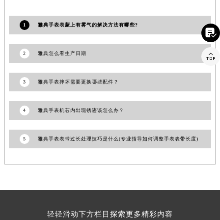
山东省威海市环翠区新威海路89号振华商厦一楼名表维修雅典售后服务中心（需提前预约）
山东省潍坊市奎文区东风东街雅典售后服务中心（需提前预约）
1
雅典手表表蒙上有雾气的解决方法有哪些?

山东省枣庄市滕州市北辛路与善国路交叉口雅典售后服务中心（需提前预约）
山东省淄博市张店区金晶大道雅典售后服务中心（需提前预约）

2
雅典怎么看生产日期
上海市黄浦区南京东路299号宏伊国际广场写字楼8层806室雅典售后服务中心（需提前预约）
上海市徐汇区虹桥路3号港汇中心2座37层3705室雅典售后服务中心（需提前预约）
3
雅典手表摔坏需要更换哪些配件？
浙江省杭州市上城区钱江路1366号华润大厦A座5层503-5室雅典售后服务中心（需提前预约）
浙江省湖州市吴兴区劳动路雅典售后服务中心（需提前预约）
4
雅典手表机芯内出现锈迹该怎么办？
浙江省嘉兴市南湖区广益路705号嘉兴世界贸易中心A座13层1304室雅典售后服务中心（需提前预约）
浙江省金华市金东区东市南街777号金华万达广场4号楼22楼2209室雅典售后服务中心（需提前预约）
5
雅典手表表带过长处理技巧是什么(专业指导如何调整手表表带长度)
浙江省丽水市莲都区解放街雅典售后服务中心（需提前预约）
浙江省宁波市江北区大闸南路500号来福士广场办公楼20层2009室雅典售后服务中心（需提前预约）
浙江省衢州市柯城区上街雅典售后服务中心（需提前预约）
浙江省绍兴市越城区胜利东路379号世茂天际中心写字楼8层805室雅典售后服务中心（需提前预约）
浙江省舟山市定海区解放东路雅典售后服务中心（需提前预约）
轻轻滑动下方栏目探索更多精彩内容
澳门特别行政区大堂区议事亭前地（新马路）雅典售后服务中心（需提前预约）