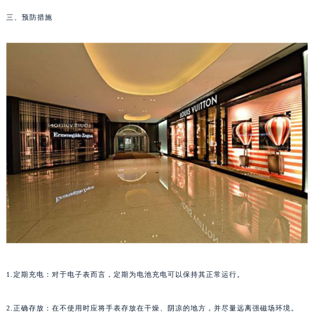
苏州市苏州工业园区星港街199号苏州中心办公楼C座22层08室（需提前预约）
三、预防措施
武汉市江汉区解放大道686号世界贸易大厦38层09室（需提前预约）
南宁市青秀区金湖路59号地王大厦12楼1224室（需提前预约）
合肥市蜀山区潜山路111号万象城华润大厦B座12楼03室（需提前预约）
泉州市丰泽区宝洲路729号浦西万达中心写字楼A座7楼709室（需提前预约）
青岛市南区山东路6号华润大厦B座22层04室（需提前预约）
烟台市芝罘区胜利路139号万达金融中心A座907室（需提前预约）
长春市朝阳区西安大路727号中银大厦A座(旺进大厦)18层09室（需提前预约）
贵阳市南明区都司高架桥路33号亨特国际金融中心14楼14D（需提前预约）
昆明市盘龙区北京路928号同德昆明广场写字楼10层06室（需提前预约）
石家庄市长安区中山东路39号勒泰中心写字楼B座13层07室（需提前预约）
西安市碑林区南关正街88号华侨城长安国际中心E座6楼10室（需提前预约）
海口市龙华区金贸东路5号海口华润大厦B座17层1707室（需提前预约）
唐山市路南区新华东道100号万达广场写字楼A座10层1002室（需提前预约）
1.定期充电：对于电子表而言，定期为电池充电可以保持其正常运行。
台州市椒江区东海大道1800号腾达中心东1幢20楼2002室（需提前预约）
内蒙古自治区呼和浩特市玉泉区大学西街70号华润万象城写字楼（鄂尔多斯大厦）23层2326室（需提前预约）
2.正确存放：在不使用时应将手表存放在干燥、阴凉的地方，并尽量远离强磁场环境。