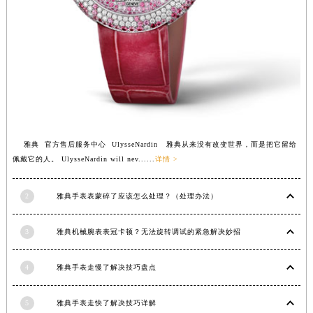
福建省莆田市城厢区霞林街道荔华东大道雅典售后服务中心（需提前预约）
福建省三明市三元区东乾二路雅典售后服务中心（需提前预约）
福建省漳州市龙文区步港路雅典售后服务中心（需提前预约）
江苏省常州市新北区龙锦路1590号现代传媒中心5号楼10层1008室雅典售后服务中心（需提前预约）
江苏省淮安市清江浦区淮海北路雅典售后服务中心（需提前预约）
江苏省连云港市海州区通灌北路雅典售后服务中心（需提前预约）
江苏省南京市秦淮区中山南路1号南京中心22层22-C1-C3室雅典售后服务中心（需提前预约）
雅典 官方售后服务中心 UlysseNardin 雅典从来没有改变世界，而是把它留给
江苏省宿迁市宿城区西湖路雅典售后服务中心（需提前预约）
佩戴它的人。 UlysseNardin will nev......
详情 >
江苏省泰州市海陵区永定东路399号置地商务中心东塔（华润万象城）17层1706室雅典售后服务中心（需提前预约）
江苏省徐州市鼓楼区淮海东路29号苏宁广场IFC国际金融中心35层3508室雅典售后服务中心（需提前预约）
2
雅典手表表蒙碎了应该怎么处理？（处理办法）
江苏省盐城市盐都区世纪大道5号盐城金融城写字楼1号楼16层1604室雅典售后服务中心（需提前预约）
江苏省扬州市邗江区国展路29号星耀天地写字楼1号楼18层1803室雅典售后服务中心（需提前预约）
3
雅典机械腕表表冠卡顿？无法旋转调试的紧急解决妙招
江苏省镇江市京口区中山东路雅典售后服务中心（需提前预约）
江西省抚州市临川区赣东大道雅典售后服务中心（需提前预约）
4
雅典手表走慢了解决技巧盘点
江西省赣州市章贡区文清路雅典售后服务中心（需提前预约）
5
雅典手表走快了解决技巧详解
江西省吉安市吉州区井冈山大道雅典售后服务中心（需提前预约）