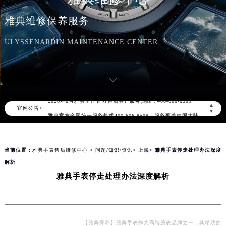
雅典维修保养服务
ULYSSENARDIN MAINTENANCE CENTER
2026年8月雅典中国区售后服务网络优化升级公告
2026年8月雅典全国官方售后客户服务热线：400-606-8509
▲
官网公告>
雅典官方全国统一服务热线400-606-8509，服务覆盖中国大陆、香港、澳门、台湾全部区域（非大陆需加拨“+86”）
▼
2026年8月雅典售后服务中心最新网点地址：
北京市朝阳区建国门外大街甲6号华熙国际中心写字楼D座11层1102室（北京总部）（需提前预约）
当前位置：
雅典手表售后维修中心
>
问题/知识/资讯
>
上海
> 雅典手表停走处理办法深度
北京市东城区东长安街1号东方广场写字楼W3座6层602室（需提前预约）
解析
天津市和平区赤峰道136号天津国际金融中心写字楼26层2603室（需提前预约）
雅典手表停走处理办法深度解析
上海市徐汇区虹桥路3号港汇中心写字楼2座37层3705室（需提前预约）
上海市黄浦区南京东路299号宏伊国际广场写字楼8层806室（需提前预约）
南京市秦淮区中山南路1号（新街口）南京中心写字楼22层C1-1室（需提前预约）
常州市新北区龙锦路1590号现代传媒中心写字楼5号楼10层1008室（需提前预约）
【雅典保养】雅典手表作为高端腕表品牌之一，其精致的