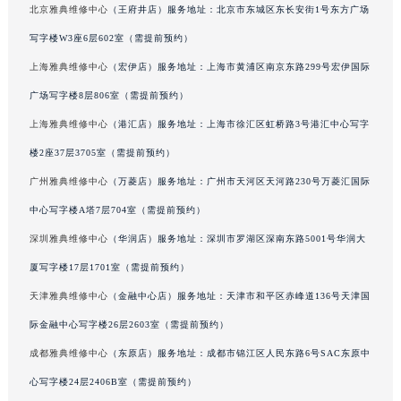
北京雅典维修中心
（王府井店）服务地址：北京市东城区东长安街1号东方广场
吉林省辽源市龙山区人民大街雅典售后服务中心（需提前预约）
写字楼W3座6层602室（需提前预约）
吉林省梅河口市新华街道梅河大街雅典售后服务中心（需提前预约）
上海雅典维修中心
（宏伊店）服务地址：上海市黄浦区南京东路299号宏伊国际
吉林省四平市铁东区紫气大路与南九经街交汇处雅典售后服务中心（需提前预约）
吉林省松原市宁江区五环大街雅典售后服务中心（需提前预约）
广场写字楼8层806室（需提前预约）
吉林省通化市东昌区环通乡江南大街雅典售后服务中心（需提前预约）
上海雅典维修中心
（港汇店）服务地址：上海市徐汇区虹桥路3号港汇中心写字
吉林省延边市延吉市解放路雅典售后服务中心（需提前预约）
楼2座37层3705室（需提前预约）
辽宁省鞍山市铁东区站前街雅典售后服务中心（需提前预约）
广州雅典维修中心
（万菱店）服务地址：广州市天河区天河路230号万菱汇国际
辽宁省本溪市平山区胜利路雅典售后服务中心（需提前预约）
中心写字楼A塔7层704室（需提前预约）
辽宁省朝阳市双塔区新华路雅典售后服务中心（需提前预约）
深圳雅典维修中心
（华润店）服务地址：深圳市罗湖区深南东路5001号华润大
辽宁省丹东市振兴区七经街雅典售后服务中心（需提前预约）
厦写字楼17层1701室（需提前预约）
辽宁省抚顺市新抚区东一路雅典售后服务中心（需提前预约）
辽宁省阜新市海州区解放大街雅典售后服务中心（需提前预约）
天津雅典维修中心
（金融中心店）服务地址：天津市和平区赤峰道136号天津国
辽宁省葫芦岛市连山区中央路雅典售后服务中心（需提前预约）
际金融中心写字楼26层2603室（需提前预约）
辽宁省锦州市古塔区中央大街雅典售后服务中心（需提前预约）
成都雅典维修中心
（东原店）服务地址：成都市锦江区人民东路6号SAC东原中
辽宁省辽阳市白塔区新运大街雅典售后服务中心（需提前预约）
心写字楼24层2406B室（需提前预约）
辽宁省盘锦市兴隆台区石油大街雅典售后服务中心（需提前预约）