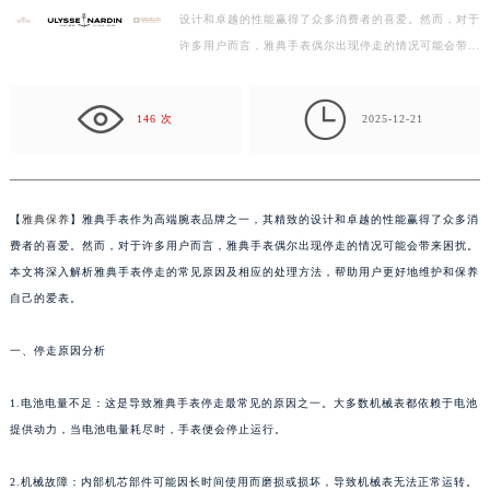
设计和卓越的性能赢得了众多消费者的喜爱。然而，对于
徐州市鼓楼区淮海东路29号苏宁广场IFC国际金融中心写字楼35层3508室（需提前预约）
许多用户而言，雅典手表偶尔出现停走的情况可能会带来
扬州市邗江区国展路29号星耀天地写字楼1号楼18层1803室（需提前预约）
困扰。本文将深入解析雅典手表停走的常见原因及相应…
盐城市盐都区世纪大道5号盐城金融城写字楼1号楼16层1604室（需提前预约）

泰州市海陵区永定东路399号置地商务中心东塔写字楼（华润万象城）17层1706室（需提前预约）
146 次
2025-12-21
宁波市江北区大闸南路500号来福士广场办公楼20层2009室（需提前预约）
杭州市上城区钱江路1366号华润大厦写字楼A座5层503-5室（需提前预约）
金华市金东区东市南街777号金华万达广场写字楼4号楼22层2209室（需提前预约）
【
雅典保养
】雅典手表作为高端腕表品牌之一，其精致的设计和卓越的性能赢得了众多消
绍兴市越城区胜利东路379号世茂天际中心写字楼8层805室（需提前预约）
费者的喜爱。然而，对于许多用户而言，雅典手表偶尔出现停走的情况可能会带来困扰。
嘉兴市南湖区广益路705号嘉兴世界贸易中心写字楼A座13层1304室（需提前预约）
本文将深入解析雅典手表停走的常见原因及相应的处理方法，帮助用户更好地维护和保养
南昌市红谷滩新区红谷中大道998号绿地双子塔（中央广场）A1座办公楼14层07室（需提前预约）
自己的爱表。
济南市历下区经十路11111号华润中心写字楼（万象城）15层1508室（需提前预约）
一、停走原因分析
广州市天河区天河路230号万菱汇国际中心写字楼A塔7层704室（需提前预约）
广州市越秀区环市东路371-375号世界贸易中心大厦南塔写字楼15层07室（需提前预约）
1.电池电量不足：这是导致雅典手表停走最常见的原因之一。大多数机械表都依赖于电池
深圳市罗湖区深南东路5001号华润大厦写字楼17层1701室（需提前预约）
提供动力，当电池电量耗尽时，手表便会停止运行。
惠州市惠城区江北文昌一路7号华贸大厦写字楼1座30层05室（需提前预约）
厦门市思明区湖滨东路95号华润大厦写字楼B座11层1104室（需提前预约）
2.机械故障：内部机芯部件可能因长时间使用而磨损或损坏，导致机械表无法正常运转。