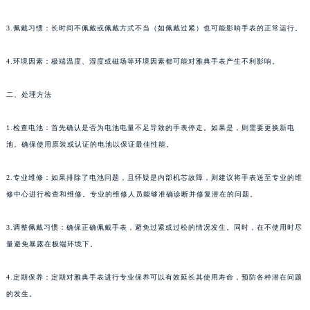
福州市鼓楼区五四路128-1号恒力城写字楼15层03室（需提前预约）
3.佩戴习惯：长时间不佩戴或佩戴方式不当（如佩戴过紧）也可能影响手表的正常运行。
成都市锦江区人民东路6号SAC东原中心写字楼24层2406B室（需提前预约）
重庆市江北区观音桥步行街2号融恒时代广场写字楼9层902室（需提前预约）
4.环境因素：极端温度、湿度或磁场等环境因素都可能对雅典手表产生不利影响。
长沙市芙蓉区定王台街道建湘路393号世茂环球金融中心写字楼（芙蓉广场）10层13室（需提前预约）
郑州市二七区铭功路10号华润大厦写字楼29层2905室（需提前预约）
二、处理方法
太原市迎泽区解放路15号亨得利名表服务中心（品牌授权店）3层整层（需提前预约）
1.检查电池：首先确认是否为电池电量不足导致的手表停走。如果是，则需要更换新电
沈阳市沈河区中街路137号亨得利名表服务中心（品牌授权店）1层整层（需提前预约）
池。确保使用原装或认证的电池以保证最佳性能。
沈阳市沈河区中街路83号亨得利名表服务中心（品牌授权店）1层整层（需提前预约）
乌鲁木齐市天山区红山路26号时代广场（CCMALL）C座17层17-B（需提前预约）
2.专业维修：如果排除了电池问题，且怀疑是内部机芯故障，则建议将手表送至专业的维
温州市鹿城区锦绣路1067号置信广场10层1015室（需提前预约）
修中心进行检查和维修。专业的维修人员能够准确诊断并修复潜在的问题。
哈尔滨市道里区友谊西路600号富力中心T2座写字楼29层03室（需提前预约）
大连市中山区人民路15号国际金融大厦7层G室（需提前预约）
3.调整佩戴习惯：确保正确佩戴手表，避免过紧或过松的情况发生。同时，在不使用时尽
量避免暴露在极端环境下。
佛山市禅城区季华五路57号万科金融中心C座12层1205室（需提前预约）
东莞市东城街道鸿福东路1号民盈国贸中心T1写字楼9层907室（需提前预约）
4.定期保养：定期对雅典手表进行专业保养可以有效延长其使用寿命，预防各种潜在问题
无锡市梁溪区人民中路139号恒隆广场写字楼1座11层1104室（需提前预约）
的发生。
南通市崇川区工农路57号圆融广场写字楼16层1603室（需提前预约）