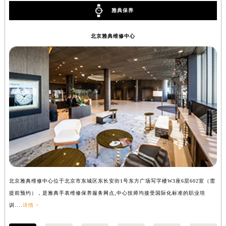
内蒙古自治区锡林郭勒盟市锡林浩特市光明街与额尔敦路交叉口雅典售后服务中心（需提前预约）
雅典保养
内蒙古自治区兴安盟市乌兰浩特市兴安大街雅典售后服务中心（需提前预约）
北京雅典维修中心
山西省大同市平城区迎宾街雅典售后服务中心（需提前预约）
山西省晋城市城区黄华街雅典售后服务中心（需提前预约）
山西省晋中市榆次区顺城街雅典售后服务中心（需提前预约）
山西省临汾市尧都区解放路雅典售后服务中心（需提前预约）
山西省吕梁市离石区永宁中路与建设街交叉口雅典售后服务中心（需提前预约）
山西省朔州市朔城区怡西路与鄯阳西街交汇处雅典售后服务中心（需提前预约）
山西省忻州市忻府区和平东街与七一南路交叉口雅典售后服务中心（需提前预约）
山西省阳泉市郊区平阳东街与新城大道交叉口雅典售后服务中心（需提前预约）
山西省运城市盐湖区河东街雅典售后服务中心（需提前预约）
山西省长治市潞州区英雄中路雅典售后服务中心（需提前预约）
山西省太原市迎泽区迎泽街道解放路15号亨得利名表维修授权店3楼雅典售后服务中心（需提前预约）
北京雅典维修中心位于北京市东城区东长安街1号东方广场写字楼W3座6层602室（需
上
提前预约），是雅典手表维修保养服务网点,中心技师均接受国际化标准的职业培
前
天津市和平区赤峰道136号天津国际金融中心26层2603室雅典售后服务中心（需提前预约）
训....
详情 >
详情
安徽省安庆市迎江区人民路雅典售后服务中心（需提前预约）
安徽省蚌埠市蚌山区淮河路雅典售后服务中心（需提前预约）