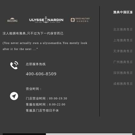
澳门特别行政区风顺堂区南湾大马路雅典售后服务中心（需提前预约）
雅典中国区服
澳门特别行政区花地玛堂区关闸广场雅典售后服务中心（需提前预约）
澳门特别行政区花王堂区大三巴商圈雅典售后服务中心（需提前预约）
北京雅典售后
澳门特别行政区嘉模堂区官也街雅典售后服务中心（需提前预约）
没人能拥有雅典,只不过为下一代保管而已
澳门省路氹城市金光大道雅典售后服务中心（需提前预约）
上海雅典售后
(You never actually own a ulyssenardin.You merely look
澳门特别行政区望德堂区塔石广场雅典售后服务中心（需提前预约）
after it for the next ...”
天津雅典售后
福建省福州市鼓楼区五四路128-1号恒力城写字楼15层03室雅典售后服务中心（需提前预约）
广州雅典售后

总部服务热线
福建省厦门市思明区湖滨东路95号万象城华润大厦B座11层1104室雅典售后服务中心（需提前预约）
深圳雅典售后
400-606-8509
广东省潮州市潮安区新风路与潮汕路交汇处雅典售后服务中心（需提前预约）
广东省广州市天河区天河路230号万菱汇国际中心A塔7层704室雅典售后服务中心（需提前预约）
成都雅典售后
营业时间：
广东省广州市越秀区环市东路371-375号世界贸易中心大厦南塔15层1507室雅典售后服务中心（需提前预约）

门店营业时间：09:00-19:30
广东省河源市源城区越王大道雅典售后服务中心（需提前预约）
客服在线时间：8:00-22:00
广东省惠州市惠城区江北文昌一路7号华贸大厦1座30层3005室雅典售后服务中心（需提前预约）
客服及门店节假日不休
广东省江门市蓬江区广场西路雅典售后服务中心（需提前预约）
广东省揭阳市榕城进贤门步行街雅典售后服务中心（需提前预约）
广东省茂名市电白区水东街道迎宾大道雅典售后服务中心（需提前预约）