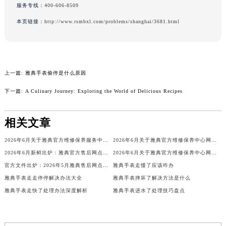
服务专线：
400-606-8509
辽宁省铁岭市银州区南马路雅典售后服务中心（需提前预约）
本页链接：
http://www.rsmbxl.com/problems/shanghai/3681.html
辽宁省营口市站前区市府路与渤海大街交叉口雅典售后服务中心（需提前预约）
辽宁省沈阳市沈河区中街路137号亨得利名表维修授权店1楼雅典售后服务中心（需提前预约）
辽宁省沈阳市沈河区中街路83号亨得利名表维修授权店1楼雅典售后服务中心（需提前预约）
北京市朝阳区建国门外大街甲6号华熙国际中心D座11层1102室雅典售后服务中心（北京总部）（需提前预约）
上一篇:
雅典手表偷停是什么原因
北京市东城区东长安街1号王府井东方广场W3座6层602室雅典售后服务中心（需提前预约）
下一篇:
A Culinary Journey: Exploring the World of Delicious Recipes
河北省保定市竞秀区朝阳北大街北国先天下雅典售后服务中心（需提前预约）
内蒙古自治区阿拉善盟市左旗土尔扈特大街雅典售后服务中心（需提前预约）
相关文章
内蒙古自治区巴彦淖尔市临河区新华街雅典售后服务中心（需提前预约）
内蒙古自治区包头市青山区幸福路甲3号王府井百货名表维修雅典售后服务中心（需提前预约）
2026年6月关于雅典官方维修保养服务中心搬迁及新增的正式文件文本
2026年6月关于雅典官方维修保养中心网点搬迁及新增的公告
内蒙古自治区赤峰市红山区哈达街雅典售后服务中心（需提前预约）
2026年6月新鲜出炉：雅典官方售后网点迁址与新增详情
2026年6月关于雅典官方维修保养中心网点搬迁新增的正式文件内容全面公开
内蒙古自治区鄂尔多斯市东胜区伊金霍洛街雅典售后服务中心（需提前预约）
官方文件出炉：2026年5月雅典售后网点调整（搬迁+新增）
雅典手表走慢了应该咋办
雅典手表走走停停解决办法大全
雅典手表摔坏了解决方法是什么
内蒙古自治区呼伦贝尔市海拉尔区中央街雅典售后服务中心（需提前预约）
雅典手表走快了处理办法深度解析
雅典手表进水了处理技巧盘点
内蒙古自治区通辽市科尔沁区明仁大街雅典售后服务中心（需提前预约）
内蒙古自治区乌海市海勃湾区人民南路雅典售后服务中心（需提前预约）
内蒙古自治区乌兰察布市集宁区恩和大街雅典售后服务中心（需提前预约）