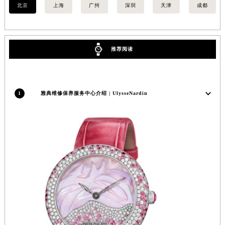
北京
上海
广州
深圳
天津
成都
安徽省亳州市谯城区魏武大道雅典售后服务中心（需提前预约）
安徽省池州市贵池区长江路雅典售后服务中心（需提前预约）
安徽省滁州市琅琊区南谯北路雅典售后服务中心（需提前预约）
推荐阅读
安徽省阜阳市颍州区颍州北路雅典售后服务中心（需提前预约）
安徽省淮北市相山区淮海路雅典售后服务中心（需提前预约）
安徽省淮南市田家庵区国庆中路雅典售后服务中心（需提前预约）
1
雅典维修保养服务中心介绍 | UlysseNardin
安徽省黄山市屯溪区黄山西路雅典售后服务中心（需提前预约）
安徽省六安市金安区解放中路雅典售后服务中心（需提前预约）
安徽省马鞍山市雨山区湖南西路雅典售后服务中心（需提前预约）
安徽省宿州市埇桥区人民中路雅典售后服务中心（需提前预约）
安徽省铜陵市铜官区石城大道雅典售后服务中心（需提前预约）
安徽省芜湖市镜湖区中山路步行街雅典售后服务中心（需提前预约）
安徽省宣城市宣州区叠嶂西路雅典售后服务中心（需提前预约）
福建省龙岩市新罗区九一南路雅典售后服务中心（需提前预约）
福建省南平市建阳区人民西路雅典售后服务中心（需提前预约）
福建省宁德市蕉城区天湖东路雅典售后服务中心（需提前预约）