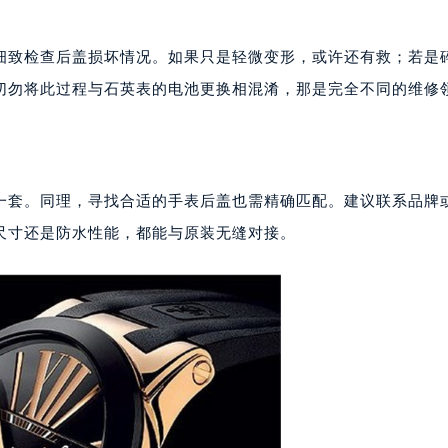
楼29层2905室（需提前预约）
表服务中心（品牌授权店）3层整层（需提前预约）
细致检查后盖损坏情况。如果只是轻微变形，或许还有救；若是
表服务中心（品牌授权店）1层整层（需提前预约）
切勿将此过程与石英表的电池更换相混淆，那是完全不同的维修
表服务中心（品牌授权店）1层整层（需提前预约）
（CCMALL）C座17层17-B（需提前预约）
10层1015室（需提前预约）
心T2座写字楼29层03室（需提前预约）
一套。同理，寻找合适的手表后盖也需精确匹配。建议联系品牌
厦7层G室（需提前预约）
尺寸还是防水性能，都能与原装无缝对接。
心C座12层1205室（需提前预约）
中心T1写字楼9层907室（需提前预约）
写字楼1座11层1104室（需提前预约）
楼16层1603室（需提前预约）
中心办公楼C座22层08室（需提前预约）
大厦38层09室（需提前预约）
楼1224室（需提前预约）
大厦B座12楼03室（需提前预约）