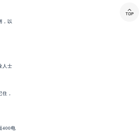

测，以
业人士
记住，
400电