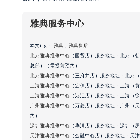
吉林省通化市东昌区环通乡江南大街
吉林省延边市延吉市解放路雅典售后
雅典服务中心
辽宁省鞍山市铁东区站前街雅典售后
辽宁省本溪市平山区胜利路雅典售后
辽宁省朝阳市双塔区新华路雅典售后
本文tag：
雅典
，
雅典售后
辽宁省丹东市振兴区七经街雅典售后
北京雅典维修中心
（国贸店）服务地址：北京市朝阳
辽宁省抚顺市新抚区东一路雅典售后
总部）（需提前预约）
辽宁省阜新市海州区解放大街雅典售
辽宁省葫芦岛市连山区中央路雅典售
北京雅典维修中心
（王府井店）服务地址：北京市
辽宁省锦州市古塔区中央大街雅典售
上海雅典维修中心
（宏伊店）服务地址：上海市黄
辽宁省辽阳市白塔区新运大街雅典售
上海雅典维修中心
（港汇店）服务地址：上海市徐汇
辽宁省盘锦市兴隆台区石油大街雅典
广州雅典维修中心
（万菱店）服务地址：广州市天河
辽宁省铁岭市银州区南马路雅典售后
约）
辽宁省营口市站前区市府路与渤海大
深圳雅典维修中心
（华润店）服务地址：深圳市罗湖
辽宁省沈阳市沈河区中街路137号亨
天津雅典维修中心
（金融中心店）服务地址：天津市
辽宁省沈阳市沈河区中街路83号亨