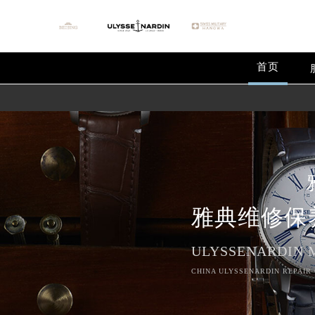
首页
雅典维修保
ULYSSENARDIN 
CHINA ULYSSENARDIN REPAIR 