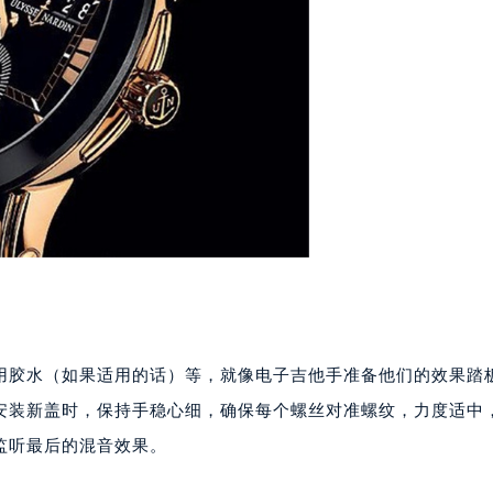
心写字楼A座7楼709室（需提前预约）
2层04室（需提前预约）
心A座907室（需提前预约）
A座(旺进大厦)18层09室（需提前预约）
国际金融中心14楼14D（需提前预约）
广场写字楼10层06室（需提前预约）
心写字楼B座13层07室（需提前预约）
安国际中心E座6楼10室（需提前预约）
B座17层1707室（需提前预约）
写字楼A座10层1002室（需提前预约）
心东1幢20楼2002室（需提前预约）
街70号华润万象城写字楼（鄂尔多斯大厦）23层2326室（需
专用胶水（如果适用的话）等，就像电子吉他手准备他们的效果踏
州中心写字楼21层2102室（需提前预约）
安装新盖时，保持手稳心细，确保每个螺丝对准螺纹，力度适中
国际金融中心写字楼20层01室（需提前预约）
监听最后的混音效果。
典售后服务中心（需提前预约）
后服务中心（需提前预约）