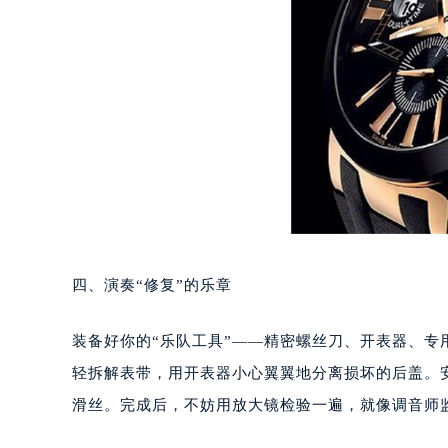
泉州市丰泽区宝洲路729号浦西万达中
青岛市南区山东路6号华润大厦B座2
烟台市芝罘区胜利路139号万达金融中
长春市朝阳区西安大路727号中银大厦
贵阳市南明区都司高架桥路33号亨特
昆明市盘龙区北京路928号同德昆明
石家庄市长安区中山东路39号勒泰中
西安市碑林区南关正街88号华侨城长
海口市龙华区金贸东路5号海口华润大厦
唐山市路南区新华东道100号万达广场
四、演奏“修复”的乐章
台州市椒江区东海大道1800号腾达中
内蒙古自治区呼和浩特市玉泉区大学西
装备好你的“乐队工具”——精密螺丝刀、开表器、
甘肃省兰州市七里河区西津西路16号兰
轻拆解表带，用开表器小心翼翼地分离损坏的后盖。
重庆市解放碑渝中区民权路28号英利
滑丝。完成后，不妨用放大镜检验一遍，就像调音师
黑龙江省大庆市萨尔图区会战大街雅
黑龙江省鹤岗市向阳区红军路雅典售