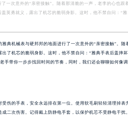
行了一次意外的“亲密接触”。随着那清脆的一声，老李的心也跟
场办公楼20层2009室（需提前预约）
写字楼A座5层503-5室（需提前预约）
后盖英勇就义，露出了机芯的脆弱身影。这时，他不禁自问：“雅
广场写字楼4号楼22层2209室（需提前预约）
际中心写字楼8层805室（需提前预约）
易中心写字楼A座13层1304室（需提前预约）
的雅典机械表与硬邦邦的地面进行了一次意外的“亲密接触”。随
绿地双子塔（中央广场）A1座办公楼14层07室（需提前预约）
心写字楼（万象城）15层1508室（需提前预约）
露出了机芯的脆弱身影。这时，他不禁自问：“雅典手表后盖摔
际中心写字楼A塔7层704室（需提前预约）
修老手带你一步步找回时间的节奏，同时，我们还会聊聊如何像
世界贸易中心大厦南塔写字楼15层07室（需提前预约）
厦写字楼17层1701室（需提前预约）
厦写字楼1座30层05室（需提前预约）
字楼B座11层1104室（需提前预约）
写字楼15层03室（需提前预约）
对受伤的手表，安全永远排在第一位。使用软毛刷轻轻清理掉表
心写字楼24层2406B室（需提前预约）
造成二次伤害。记得戴上防静电手套，以保护机芯不受静电干扰
代广场写字楼9层902室（需提前预约）
号世茂环球金融中心写字楼（芙蓉广场）10层13室（需提前预约