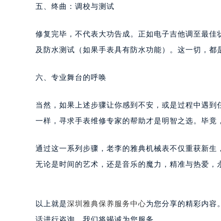
五、终曲：调校与测试
黑龙江省黑河市爱辉区中央街雅典售
黑龙江省鸡西市鸡冠区红军路雅典售
修复完毕，不代表大功告成。正如电子吉他调至最佳
黑龙江省佳木斯市向阳区长安路雅典
黑龙江省牡丹江市东安区太平路雅典
及防水测试（如果手表具有防水功能）。这一切，都
黑龙江省七台河市桃山区大同街雅典
黑龙江省齐齐哈尔市龙沙区龙华路雅
六、专业舞台的呼唤
黑龙江省双鸭山市尖山区新兴大街雅
黑龙江省绥化市北林区新华街与康庄
当然，如果上述步骤让你感到不安，或是过程中遇到
黑龙江省伊春市伊美区通河路雅典售
一样，寻求手表维修专家的帮助才是明智之选。毕竟
吉林省白城市洮北区明仁南街雅典售
吉林省白山市浑江区浑江大街雅典售
通过这一系列步骤，老李的雅典机械表不仅重获新生
吉林省吉林市船营区河南街雅典售后
无论是时间的艺术，还是音乐的魔力，精准与热爱，
吉林省辽源市龙山区人民大街雅典售
吉林省梅河口市新华街道梅河大街雅
吉林省四平市铁东区紫气大路与南九
以上就是
深圳雅典保养服务中心
为您分享的精彩内容
吉林省松原市宁江区五环大街雅典售
话进行咨询，我们将竭诚为您服务。