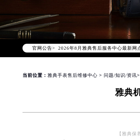
2026年8月雅典中国区售后服务网络
2026年8月雅典全国官方售后客户服务热线
雅典官方全国统一服务热线400-60
2026年8月雅典售后服务中心最新网
官网公告>
北京市朝阳区建国门外大街甲6号华熙
北京市东城区东长安街1号东方广场写
天津市和平区赤峰道136号天津国际金
上海市徐汇区虹桥路3号港汇中心写字楼
当前位置：
雅典手表售后维修中心
>
问题/知识/资讯
上海市黄浦区南京东路299号宏伊国
雅典
南京市秦淮区中山南路1号（新街口）
常州市新北区龙锦路1590号现代传媒
徐州市鼓楼区淮海东路29号苏宁广场I
扬州市邗江区国展路29号星耀天地写字
盐城市盐都区世纪大道5号盐城金融城写
【雅典保
泰州市海陵区永定东路399号置地商