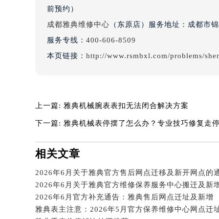
北京市朝阳区建国门外大街甲6号华熙
前预约）
北京市东城区东长安街1号王府井东方
成都雅典维修中心
（东原店）服务地址：成都市锦江
河北省保定市竞秀区朝阳北大街北国
服务专线：
400-606-8509
内蒙古自治区阿拉善盟市左旗土尔扈
本页链接：
http://www.rsmbxl.com/problems/she
内蒙古自治区巴彦淖尔市临河区新华
内蒙古自治区包头市青山区幸福路甲
内蒙古自治区赤峰市红山区哈达街雅
内蒙古自治区鄂尔多斯市东胜区伊金
上一篇:
雅典机械腕表表扣无法闭合解决方案
内蒙古自治区呼伦贝尔市海拉尔区中
下一篇:
雅典机械表停摆了怎么办？专业技巧修复走
内蒙古自治区通辽市科尔沁区明仁大
内蒙古自治区乌海市海勃湾区人民南
相关文章
内蒙古自治区乌兰察布市集宁区恩和
内蒙古自治区锡林郭勒盟市锡林浩特
2026年6月关于雅典官方售后网点迁移及新开网点的
内蒙古自治区兴安盟市乌兰浩特市兴
2026年6月官方补充通告：雅典售后网点迁址及新增
山西省大同市平城区迎宾街雅典售后
雅典表主注意：2026年5月官方保养维修中心网点迁
山西省晋城市城区黄华街雅典售后服