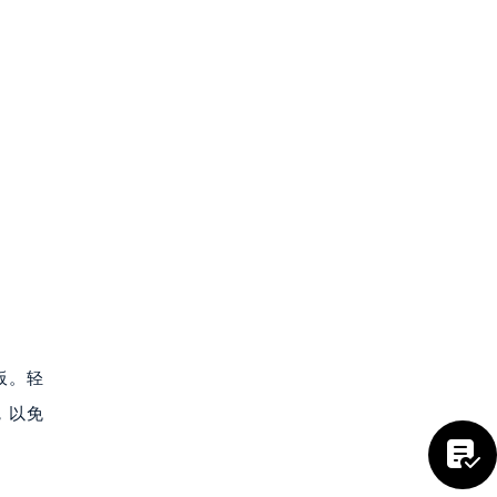
提前预约）
板。轻
，以免
