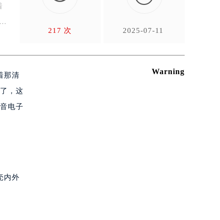
着
典
217 次
2025-07-11
Warning
着那清
坏了，这
调音电子
壳内外
。
）