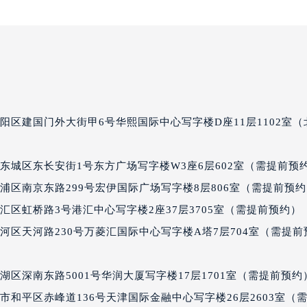
雅典售后服务中心（需提前预约）
服务中心（需提前预约）
服务中心（需提前预约）
服务中心（需提前预约）
服务中心（需提前预约）
服务中心（需提前预约）
区建国门外大街甲6号华熙国际中心写字楼D座11层1102室（
服务中心（需提前预约）
后服务中心（需提前预约）
后服务中心（需提前预约）
东城区东长安街1号东方广场写字楼W3座6层602室（需提前预
后服务中心（需提前预约）
浦区南京东路299号宏伊国际广场写字楼8层806室（需提前预
后服务中心（需提前预约）
区虹桥路3号港汇中心写字楼2座37层3705室（需提前预约）
售后服务中心（需提前预约）
区天河路230号万菱汇国际中心写字楼A塔7层704室（需提前
服务中心（需提前预约）
街交叉口雅典售后服务中心（需提前预约）
区深南东路5001号华润大厦写字楼17层1701室（需提前预约
得利名表维修授权店1楼雅典售后服务中心（需提前预约）
和平区赤峰道136号天津国际金融中心写字楼26层2603室（
得利名表维修授权店1楼雅典售后服务中心（需提前预约）