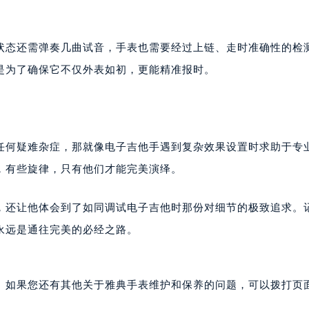
后服务中心（需提前预约）
后服务中心（需提前预约）
状态还需弹奏几曲试音，手表也需要经过上链、走时准确性的检
售后服务中心（需提前预约）
售后服务中心（需提前预约）
是为了确保它不仅外表如初，更能精准报时。
售后服务中心（需提前预约）
典售后服务中心（需提前预约）
典售后服务中心（需提前预约）
路交叉口雅典售后服务中心（需提前预约）
任何疑难杂症，那就像电子吉他手遇到复杂效果设置时求助于专
后服务中心（需提前预约）
，有些旋律，只有他们才能完美演绎。
后服务中心（需提前预约）
后服务中心（需提前预约）
，还让他体会到了如同调试电子吉他时那份对细节的极致追求。
服务中心（需提前预约）
永远是通往完美的必经之路。
后服务中心（需提前预约）
典售后服务中心（需提前预约）
经街交汇处雅典售后服务中心（需提前预约）
。如果您还有其他关于雅典手表维护和保养的问题，可以拨打页面
后服务中心（需提前预约）