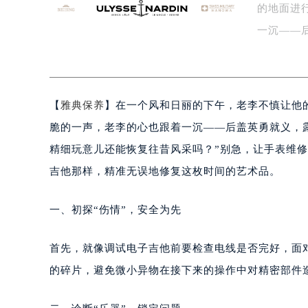
的地面进
宁波市江北区大闸南路500号来福士广
杭州市上城区钱江路1366号华润大厦
一沉——
金华市金东区东市南街777号金华万达
手…
绍兴市越城区胜利东路379号世茂天
嘉兴市南湖区广益路705号嘉兴世界贸
【
雅典保养
】在一个风和日丽的下午，老李不慎让他
南昌市红谷滩新区红谷中大道998号
济南市历下区经十路11111号华润中
脆的一声，老李的心也跟着一沉——后盖英勇就义，
广州市天河区天河路230号万菱汇国
精细玩意儿还能恢复往昔风采吗？”别急，让手表维
广州市越秀区环市东路371-375号
吉他那样，精准无误地修复这枚时间的艺术品。
深圳市罗湖区深南东路5001号华润大
惠州市惠城区江北文昌一路7号华贸大
一、初探“伤情”，安全为先
厦门市思明区湖滨东路95号华润大厦写
福州市鼓楼区五四路128-1号恒力城
首先，就像调试电子吉他前要检查电线是否完好，面
成都市锦江区人民东路6号SAC东原中
的碎片，避免微小异物在接下来的操作中对精密部件
重庆市江北区观音桥步行街2号融恒时
长沙市芙蓉区定王台街道建湘路393