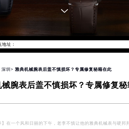
优化升级公告
：400-606-8509
6-8509，服务覆盖中国大陆、香港、澳门、台湾全部区域（非大陆需
点地址：
国际中心写字楼D座11层1102室（北京总部）（需提前预约）
字楼W3座6层602室（需提前预约）
融中心写字楼26层2603室（需提前预约）
2座37层3705室（需提前预约）
>
深圳
> 雅典机械腕表后盖不慎损坏？专属修复秘籍在此
际广场写字楼8层806室（需提前预约）
机械腕表后盖不慎损坏？专属修复秘
南京中心写字楼22层C1-1室（需提前预约）
中心写字楼5号楼10层1008室（需提前预约）
FC国际金融中心写字楼35层3508室（需提前预约）
楼1号楼18层1803室（需提前预约）
字楼1号楼16层1604室（需提前预约）
养】在一个风和日丽的下午，老李不慎让他的雅典机械表与硬邦
务中心东塔写字楼（华润万象城）17层1706室（需提前预约）