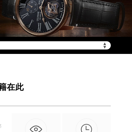
加拨“+86”）
▲
▼
籍在此

邦