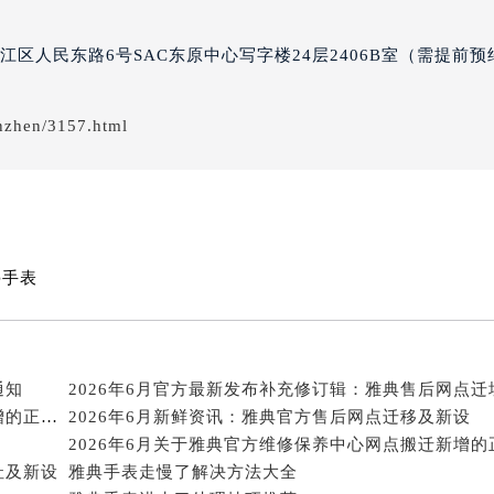
国际中心D座11层1102室雅典售后服务中心（北京总部）（需
广场W3座6层602室雅典售后服务中心（需提前预约）
区人民东路6号SAC东原中心写字楼24层2406B室（需提前预
先天下雅典售后服务中心（需提前预约）
特大街雅典售后服务中心（需提前预约）
nzhen/3157.html
街雅典售后服务中心（需提前预约）
3号王府井百货名表维修雅典售后服务中心（需提前预约）
典售后服务中心（需提前预约）
霍洛街雅典售后服务中心（需提前预约）
央街雅典售后服务中心（需提前预约）
停手表
街雅典售后服务中心（需提前预约）
路雅典售后服务中心（需提前预约）
大街雅典售后服务中心（需提前预约）
市光明街与额尔敦路交叉口雅典售后服务中心（需提前预约）
通知
2026年6月关于雅典官方维修保养服务中心搬迁及新增的正式文件全文内容公示
2026年6月新鲜资讯：雅典官方售后网点迁移及新设
安大街雅典售后服务中心（需提前预约）
服务中心（需提前预约）
址及新设
雅典手表走慢了解决方法大全
务中心（需提前预约）