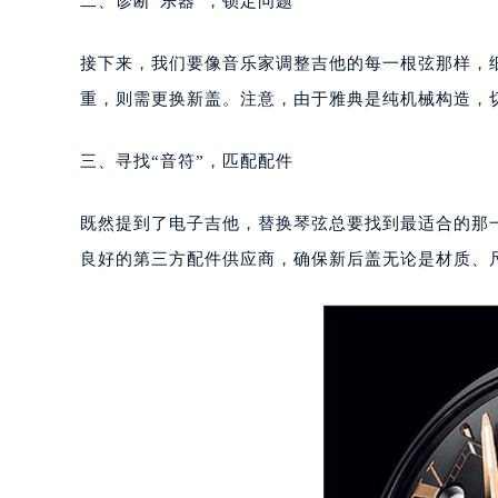
二、诊断“乐器”，锁定问题
郑州市二七区铭功路10号华润大厦写字
太原市迎泽区解放路15号亨得利名
接下来，我们要像音乐家调整吉他的每一根弦那样，
沈阳市沈河区中街路137号亨得利名
重，则需更换新盖。注意，由于雅典是纯机械构造，
沈阳市沈河区中街路83号亨得利名
乌鲁木齐市天山区红山路26号时代广场
三、寻找“音符”，匹配配件
温州市鹿城区锦绣路1067号置信广场
哈尔滨市道里区友谊西路600号富力中
既然提到了电子吉他，替换琴弦总要找到最适合的那
大连市中山区人民路15号国际金融大
良好的第三方配件供应商，确保新后盖无论是材质、
佛山市禅城区季华五路57号万科金融中
东莞市东城街道鸿福东路1号民盈国贸
无锡市梁溪区人民中路139号恒隆广场
南通市崇川区工农路57号圆融广场写字
苏州市苏州工业园区星港街199号苏州
武汉市江汉区解放大道686号世界贸易
南宁市青秀区金湖路59号地王大厦12
合肥市蜀山区潜山路111号万象城华润