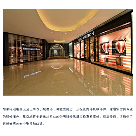
福州市鼓楼区五四路128-1号恒力城写字楼15层03室（需提前预约）
成都市锦江区人民东路6号SAC东原中心写字楼24层2406B室（需提前预约）
重庆市江北区观音桥步行街2号融恒时代广场写字楼9层902室（需提前预约）
长沙市芙蓉区定王台街道建湘路393号世茂环球金融中心写字楼（芙蓉广场）10层13室（需提前预约）
郑州市二七区铭功路10号华润大厦写字楼29层2905室（需提前预约）
太原市迎泽区解放路15号亨得利名表服务中心（品牌授权店）3层整层（需提前预约）
沈阳市沈河区中街路137号亨得利名表服务中心（品牌授权店）1层整层（需提前预约）
沈阳市沈河区中街路83号亨得利名表服务中心（品牌授权店）1层整层（需提前预约）
乌鲁木齐市天山区红山路26号时代广场（CCMALL）C座17层17-B（需提前预约）
温州市鹿城区锦绣路1067号置信广场10层1015室（需提前预约）
哈尔滨市道里区友谊西路600号富力中心T2座写字楼29层03室（需提前预约）
大连市中山区人民路15号国际金融大厦7层G室（需提前预约）
佛山市禅城区季华五路57号万科金融中心C座12层1205室（需提前预约）
如果电池电量充足但手表仍然偷停，可能需要进一步检查内部机械部件。这通常需要专业
东莞市东城街道鸿福东路1号民盈国贸中心T1写字楼9层907室（需提前预约）
的维修服务。建议您将手表送到专业的钟表维修店进行检查和维修。在送修前，请确保了
解维修店的专业资质和口碑。
无锡市梁溪区人民中路139号恒隆广场写字楼1座11层1104室（需提前预约）
南通市崇川区工农路57号圆融广场写字楼16层1603室（需提前预约）