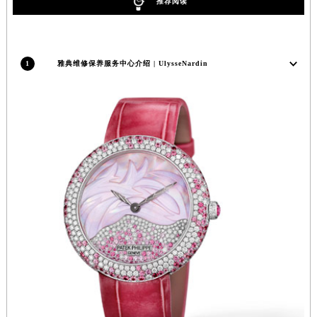
推荐阅读
安徽省亳州市谯城区魏武大道雅典售后服务中心（需提前预约）
安徽省池州市贵池区长江路雅典售后服务中心（需提前预约）
安徽省滁州市琅琊区南谯北路雅典售后服务中心（需提前预约）
1
雅典维修保养服务中心介绍 | UlysseNardin
安徽省阜阳市颍州区颍州北路雅典售后服务中心（需提前预约）
安徽省淮北市相山区淮海路雅典售后服务中心（需提前预约）
安徽省淮南市田家庵区国庆中路雅典售后服务中心（需提前预约）
安徽省黄山市屯溪区黄山西路雅典售后服务中心（需提前预约）
安徽省六安市金安区解放中路雅典售后服务中心（需提前预约）
安徽省马鞍山市雨山区湖南西路雅典售后服务中心（需提前预约）
安徽省宿州市埇桥区人民中路雅典售后服务中心（需提前预约）
安徽省铜陵市铜官区石城大道雅典售后服务中心（需提前预约）
安徽省芜湖市镜湖区中山路步行街雅典售后服务中心（需提前预约）
安徽省宣城市宣州区叠嶂西路雅典售后服务中心（需提前预约）
福建省龙岩市新罗区九一南路雅典售后服务中心（需提前预约）
福建省南平市建阳区人民西路雅典售后服务中心（需提前预约）
福建省宁德市蕉城区天湖东路雅典售后服务中心（需提前预约）