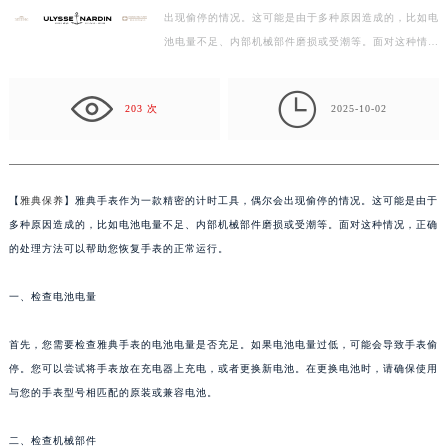
出现偷停的情况。这可能是由于多种原因造成的，比如电
徐州市鼓楼区淮海东路29号苏宁广场IFC国际金融中心写字楼35层3508室（需提前预约）
池电量不足、内部机械部件磨损或受潮等。面对这种情
扬州市邗江区国展路29号星耀天地写字楼1号楼18层1803室（需提前预约）
况，正确的处理方法可以帮助您恢复手表的正常运行。
盐城市盐都区世纪大道5号盐城金融城写字楼1号楼16层1604室（需提前预约）
一…

泰州市海陵区永定东路399号置地商务中心东塔写字楼（华润万象城）17层1706室（需提前预约）
203 次
2025-10-02
宁波市江北区大闸南路500号来福士广场办公楼20层2009室（需提前预约）
杭州市上城区钱江路1366号华润大厦写字楼A座5层503-5室（需提前预约）
金华市金东区东市南街777号金华万达广场写字楼4号楼22层2209室（需提前预约）
【
雅典保养
】雅典手表作为一款精密的计时工具，偶尔会出现偷停的情况。这可能是由于
绍兴市越城区胜利东路379号世茂天际中心写字楼8层805室（需提前预约）
多种原因造成的，比如电池电量不足、内部机械部件磨损或受潮等。面对这种情况，正确
嘉兴市南湖区广益路705号嘉兴世界贸易中心写字楼A座13层1304室（需提前预约）
的处理方法可以帮助您恢复手表的正常运行。
南昌市红谷滩新区红谷中大道998号绿地双子塔（中央广场）A1座办公楼14层07室（需提前预约）
一、检查电池电量
济南市历下区经十路11111号华润中心写字楼（万象城）15层1508室（需提前预约）
广州市天河区天河路230号万菱汇国际中心写字楼A塔7层704室（需提前预约）
首先，您需要检查雅典手表的电池电量是否充足。如果电池电量过低，可能会导致手表偷
广州市越秀区环市东路371-375号世界贸易中心大厦南塔写字楼15层07室（需提前预约）
停。您可以尝试将手表放在充电器上充电，或者更换新电池。在更换电池时，请确保使用
深圳市罗湖区深南东路5001号华润大厦写字楼17层1701室（需提前预约）
与您的手表型号相匹配的原装或兼容电池。
惠州市惠城区江北文昌一路7号华贸大厦写字楼1座30层05室（需提前预约）
厦门市思明区湖滨东路95号华润大厦写字楼B座11层1104室（需提前预约）
二、检查机械部件