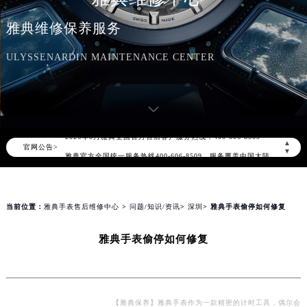
雅典维修保养服务
ULYSSENARDIN MAINTENANCE CENTER
2026年8月雅典中国区售后服务网络优化升级公告
2026年8月雅典全国官方售后客户服务热线：400-606-8509
▲
官网公告>
雅典官方全国统一服务热线400-606-8509，服务覆盖中国大陆、香港、澳门、台湾全部区域（非大陆需加拨“+86”）
▼
2026年8月雅典售后服务中心最新网点地址：
北京市朝阳区建国门外大街甲6号华熙国际中心写字楼D座11层1102室（北京总部）（需提前预约）
北京市东城区东长安街1号东方广场写字楼W3座6层602室（需提前预约）
当前位置：
雅典手表售后维修中心
>
问题/知识/资讯
>
深圳
> 雅典手表偷停如何修复
天津市和平区赤峰道136号天津国际金融中心写字楼26层2603室（需提前预约）
雅典手表偷停如何修复
上海市徐汇区虹桥路3号港汇中心写字楼2座37层3705室（需提前预约）
上海市黄浦区南京东路299号宏伊国际广场写字楼8层806室（需提前预约）
南京市秦淮区中山南路1号（新街口）南京中心写字楼22层C1-1室（需提前预约）
常州市新北区龙锦路1590号现代传媒中心写字楼5号楼10层1008室（需提前预约）
【雅典保养】雅典手表作为一款精密的计时工具，偶尔会