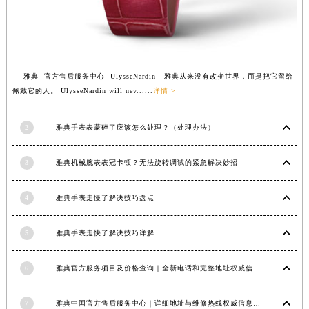
福建省莆田市城厢区霞林街道荔华东大道雅典售后服务中心（需提前预约）
福建省三明市三元区东乾二路雅典售后服务中心（需提前预约）
福建省漳州市龙文区步港路雅典售后服务中心（需提前预约）
江苏省常州市新北区龙锦路1590号现代传媒中心5号楼10层1008室雅典售后服务中心（需提前预约）
雅典 官方售后服务中心 UlysseNardin 雅典从来没有改变世界，而是把它留给
江苏省淮安市清江浦区淮海北路雅典售后服务中心（需提前预约）
佩戴它的人。 UlysseNardin will nev......
详情 >
江苏省连云港市海州区通灌北路雅典售后服务中心（需提前预约）
2
雅典手表表蒙碎了应该怎么处理？（处理办法）
江苏省南京市秦淮区中山南路1号南京中心22层22-C1-C3室雅典售后服务中心（需提前预约）
江苏省宿迁市宿城区西湖路雅典售后服务中心（需提前预约）
3
雅典机械腕表表冠卡顿？无法旋转调试的紧急解决妙招
江苏省泰州市海陵区永定东路399号置地商务中心东塔（华润万象城）17层1706室雅典售后服务中心（需提前预约）
江苏省徐州市鼓楼区淮海东路29号苏宁广场IFC国际金融中心35层3508室雅典售后服务中心（需提前预约）
4
雅典手表走慢了解决技巧盘点
江苏省盐城市盐都区世纪大道5号盐城金融城写字楼1号楼16层1604室雅典售后服务中心（需提前预约）
江苏省扬州市邗江区国展路29号星耀天地写字楼1号楼18层1803室雅典售后服务中心（需提前预约）
5
雅典手表走快了解决技巧详解
江苏省镇江市京口区中山东路雅典售后服务中心（需提前预约）
江西省抚州市临川区赣东大道雅典售后服务中心（需提前预约）
6
雅典官方服务项目及价格查询｜全新电话和完整地址权威信息通知（2026年6月最新）
江西省赣州市章贡区文清路雅典售后服务中心（需提前预约）
江西省吉安市吉州区井冈山大道雅典售后服务中心（需提前预约）
7
雅典中国官方售后服务中心｜详细地址与维修热线权威信息公示（2026年7月最新）