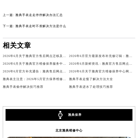
辽宁省铁岭市银州区南马路雅典售后服务中心（需提前预约）
辽宁省营口市站前区市府路与渤海大街交叉口雅典售后服务中心（需提前预约）
上一篇:
雅典手表走走停停解决办法汇总
辽宁省沈阳市沈河区中街路137号亨得利名表维修授权店1楼雅典售后服务中心（需提前预约）
下一篇:
雅典手表走时不准解决方法是什么
辽宁省沈阳市沈河区中街路83号亨得利名表维修授权店1楼雅典售后服务中心（需提前预约）
北京市朝阳区建国门外大街甲6号华熙国际中心D座11层1102室雅典售后服务中心（北京总部）（需提前预约）
相关文章
北京市东城区东长安街1号王府井东方广场W3座6层602室雅典售后服务中心（需提前预约）
2026年6月关于雅典官方售后网点迁移及新开网点的通知
2026年6月官方最新发布补充修订辑：雅典售后网点迁址与新设
河北省保定市竞秀区朝阳北大街北国先天下雅典售后服务中心（需提前预约）
2026年6月关于雅典官方维修保养服务中心搬迁及新增的正式文件全文内容公示
2026年6月新鲜资讯：雅典官方售后网点迁移及新设
内蒙古自治区阿拉善盟市左旗土尔扈特大街雅典售后服务中心（需提前预约）
2026年6月官方补充通告：雅典售后网点迁址及新增
2026年6月关于雅典官方维修保养中心网点搬迁新增的正式通知
内蒙古自治区巴彦淖尔市临河区新华街雅典售后服务中心（需提前预约）
雅典表主注意：2026年5月官方保养维修中心网点迁址及新设
雅典手表走慢了解决方法大全
内蒙古自治区包头市青山区幸福路甲3号王府井百货名表维修雅典售后服务中心（需提前预约）
雅典手表偷停解决技巧推荐
雅典手表进水了处理技巧推荐
内蒙古自治区赤峰市红山区哈达街雅典售后服务中心（需提前预约）
内蒙古自治区鄂尔多斯市东胜区伊金霍洛街雅典售后服务中心（需提前预约）
内蒙古自治区呼伦贝尔市海拉尔区中央街雅典售后服务中心（需提前预约）
雅典保养
内蒙古自治区通辽市科尔沁区明仁大街雅典售后服务中心（需提前预约）
内蒙古自治区乌海市海勃湾区人民南路雅典售后服务中心（需提前预约）
北京雅典维修中心
内蒙古自治区乌兰察布市集宁区恩和大街雅典售后服务中心（需提前预约）