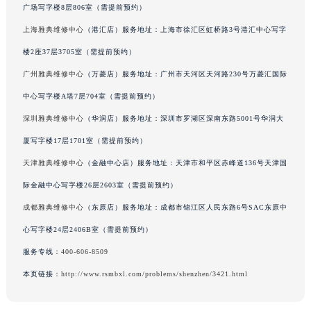
广场写字楼8层806室（需提前预约）
吉林省辽源市龙山区人民大街雅典售后服务中心（需提前预约）
上海雅典维修中心
（港汇店）服务地址：上海市徐汇区虹桥路3号港汇中心写字
吉林省梅河口市新华街道梅河大街雅典售后服务中心（需提前预约）
楼2座37层3705室（需提前预约）
吉林省四平市铁东区紫气大路与南九经街交汇处雅典售后服务中心（需提前预约）
吉林省松原市宁江区五环大街雅典售后服务中心（需提前预约）
广州雅典维修中心
（万菱店）服务地址：广州市天河区天河路230号万菱汇国际
吉林省通化市东昌区环通乡江南大街雅典售后服务中心（需提前预约）
中心写字楼A塔7层704室（需提前预约）
吉林省延边市延吉市解放路雅典售后服务中心（需提前预约）
深圳雅典维修中心
（华润店）服务地址：深圳市罗湖区深南东路5001号华润大
辽宁省鞍山市铁东区站前街雅典售后服务中心（需提前预约）
厦写字楼17层1701室（需提前预约）
辽宁省本溪市平山区胜利路雅典售后服务中心（需提前预约）
天津雅典维修中心
（金融中心店）服务地址：天津市和平区赤峰道136号天津国
辽宁省朝阳市双塔区新华路雅典售后服务中心（需提前预约）
际金融中心写字楼26层2603室（需提前预约）
辽宁省丹东市振兴区七经街雅典售后服务中心（需提前预约）
成都雅典维修中心
辽宁省抚顺市新抚区东一路雅典售后服务中心（需提前预约）
（东原店）服务地址：成都市锦江区人民东路6号SAC东原中
辽宁省阜新市海州区解放大街雅典售后服务中心（需提前预约）
心写字楼24层2406B室（需提前预约）
辽宁省葫芦岛市连山区中央路雅典售后服务中心（需提前预约）
服务专线：
400-606-8509
辽宁省锦州市古塔区中央大街雅典售后服务中心（需提前预约）
本页链接：
http://www.rsmbxl.com/problems/shenzhen/3421.html
辽宁省辽阳市白塔区新运大街雅典售后服务中心（需提前预约）
辽宁省盘锦市兴隆台区石油大街雅典售后服务中心（需提前预约）