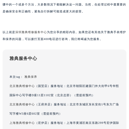
骤中的一个或多个方法，大多数情况下都能解决这一问题。当然，在处理过程中最重要的
甘肃省兰州市七里河区西津西路16号兰州中心写字楼21层2102室（需提前预约）
是确保安全和正确性，避免自行拆解可能造成更大的损害。
重庆市解放碑渝中区民权路28号英利国际金融中心写字楼20层01室（需提前预约）
黑龙江省大庆市萨尔图区会战大街雅典售后服务中心（需提前预约）
黑龙江省鹤岗市向阳区红军路雅典售后服务中心（需提前预约）
以上就是
深圳雅典维修服务中心
为您分享的精彩内容。如果您还有其他关于雅典手表维护
黑龙江省黑河市爱辉区中央街雅典售后服务中心（需提前预约）
和保养的问题，可以拨打页面400电话进行咨询，我们将竭诚为您服务。
黑龙江省鸡西市鸡冠区红军路雅典售后服务中心（需提前预约）
黑龙江省佳木斯市向阳区长安路雅典售后服务中心（需提前预约）
雅典服务中心
黑龙江省牡丹江市东安区太平路雅典售后服务中心（需提前预约）
黑龙江省七台河市桃山区大同街雅典售后服务中心（需提前预约）
本文tag：
雅典保养
黑龙江省齐齐哈尔市龙沙区龙华路雅典售后服务中心（需提前预约）
北京雅典维修中心
（国贸店）服务地址：北京市朝阳区建国门外大街甲6号华熙
黑龙江省双鸭山市尖山区新兴大街雅典售后服务中心（需提前预约）
黑龙江省绥化市北林区新华街与康庄路交叉口雅典售后服务中心（需提前预约）
国际中心写字楼D座11层1102室（北京总部）（需提前预约）
黑龙江省伊春市伊美区通河路雅典售后服务中心（需提前预约）
北京雅典维修中心
（王府井店）服务地址：北京市东城区东长安街1号东方广场
吉林省白城市洮北区明仁南街雅典售后服务中心（需提前预约）
写字楼W3座6层602室（需提前预约）
吉林省白山市浑江区浑江大街雅典售后服务中心（需提前预约）
上海雅典维修中心
（宏伊店）服务地址：上海市黄浦区南京东路299号宏伊国际
吉林省吉林市船营区河南街雅典售后服务中心（需提前预约）