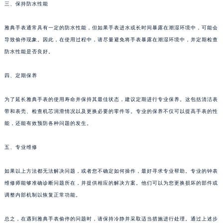
三、保持防水性能
苏州市苏州工业园区星港街199号苏州中心办公楼C座22层08室（需提前预约）
武汉市江汉区解放大道686号世界贸易大厦38层09室（需提前预约）
雅典手表通常具有一定的防水性能，但如果手表进水或长时间暴露在潮湿环境中，可能会
南宁市青秀区金湖路59号地王大厦12楼1224室（需提前预约）
导致偷停现象。因此，在使用过程中，请尽量避免将手表暴露在潮湿环境中，并定期检查
合肥市蜀山区潜山路111号万象城华润大厦B座12楼03室（需提前预约）
防水性能是否良好。
泉州市丰泽区宝洲路729号浦西万达中心写字楼A座7楼709室（需提前预约）
四、定期保养
青岛市南区山东路6号华润大厦B座22层04室（需提前预约）
烟台市芝罘区胜利路139号万达金融中心A座907室（需提前预约）
为了延长雅典手表的使用寿命并保持其最佳状态，建议定期进行专业保养。这包括清洁表
长春市朝阳区西安大路727号中银大厦A座(旺进大厦)18层09室（需提前预约）
带和表壳、检查机芯润滑情况以及更换必要的零件等。专业的保养不仅可以提高手表的性
贵阳市南明区都司高架桥路33号亨特国际金融中心14楼14D（需提前预约）
能，还能有效预防各种问题的发生。
昆明市盘龙区北京路928号同德昆明广场写字楼10层06室（需提前预约）
五、专业维修
石家庄市长安区中山东路39号勒泰中心写字楼B座13层07室（需提前预约）
西安市碑林区南关正街88号华侨城长安国际中心E座6楼10室（需提前预约）
如果以上方法都无法解决问题，或者您不确定如何操作，最好寻求专业帮助。专业的钟表
海口市龙华区金贸东路5号海口华润大厦B座17层1707室（需提前预约）
维修师能够准确诊断问题所在，并提供相应的解决方案。他们可以为您更换损坏的部件或
唐山市路南区新华东道100号万达广场写字楼A座10层1002室（需提前预约）
调整内部机制以恢复正常功能。
台州市椒江区东海大道1800号腾达中心东1幢20楼2002室（需提前预约）
内蒙古自治区呼和浩特市玉泉区大学西街70号华润万象城写字楼（鄂尔多斯大厦）23层2326室（需提前预约）
总之，在遇到雅典手表偷停的问题时，请保持冷静并采取适当措施进行处理。通过上述步