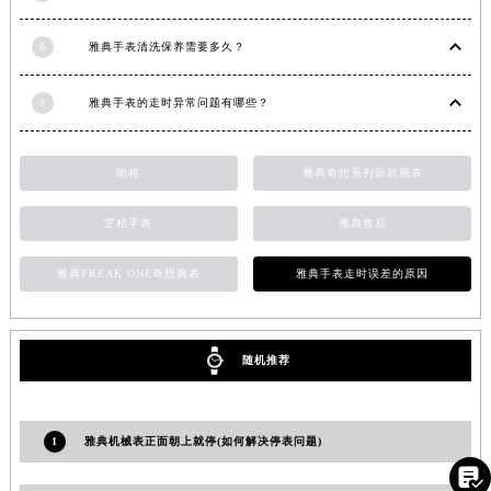
江西省景德镇市珠山区珠山中路雅典售后服务中心（需提前预约）
8
雅典手表清洗保养需要多久？
江西省九江市浔阳区浔阳路雅典售后服务中心（需提前预约）
江西省南昌市红谷滩新区红谷中大道998号绿地双子塔（中央广场）A1座办公楼14层1407室雅典售后服务中心（需提前预约）
9
雅典手表的走时异常问题有哪些？
江西省萍乡市安源区萍安北大道与康庄路交叉口雅典售后服务中心（需提前预约）
江西省上饶市信州区滨江西路雅典售后服务中心（需提前预约）
朗格
雅典奇想系列新款腕表
江西省新余市渝水区北湖西路雅典售后服务中心（需提前预约）
江西省宜春市袁州区中山中路雅典售后服务中心（需提前预约）
芝柏手表
雅典售后
江西省鹰潭市月湖区胜利东路雅典售后服务中心（需提前预约）
山东省德州市德城区东风中路雅典售后服务中心（需提前预约）
雅典FREAK ONE奇想腕表
雅典手表走时误差的原因
山东省东营市东营区济南路雅典售后服务中心（需提前预约）
山东省济南市历下区经十路11111号华润中心写字楼（万象城）15层1508室雅典售后服务中心（需提前预约）
山东省济宁市任城区太白楼路雅典售后服务中心（需提前预约）
随机推荐
山东省莱芜市文化南路8号银座商城名表维修一楼名表维修雅典售后服务中心（需提前预约）
山东省临沂市兰山区解放路雅典售后服务中心（需提前预约）
1
雅典机械表正面朝上就停(如何解决停表问题)
山东省日照市东港区烟台路雅典售后服务中心（需提前预约）

山东省泰安市泰山区财源街道泰山大街雅典售后服务中心（需提前预约）