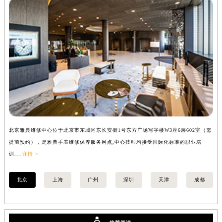
内蒙古自治区锡林郭勒盟市锡林浩特市光明街与额尔敦路交叉口雅典售后服务中心（需提前预约）
内蒙古自治区兴安盟市乌兰浩特市兴安大街雅典售后服务中心（需提前预约）
山西省大同市平城区迎宾街雅典售后服务中心（需提前预约）
山西省晋城市城区黄华街雅典售后服务中心（需提前预约）
山西省晋中市榆次区顺城街雅典售后服务中心（需提前预约）
山西省临汾市尧都区解放路雅典售后服务中心（需提前预约）
山西省吕梁市离石区永宁中路与建设街交叉口雅典售后服务中心（需提前预约）
山西省朔州市朔城区怡西路与鄯阳西街交汇处雅典售后服务中心（需提前预约）
山西省忻州市忻府区和平东街与七一南路交叉口雅典售后服务中心（需提前预约）
北京雅典维修中心位于北京市东城区东长安街1号东方广场写字楼W3座6层602室（需
上
山西省阳泉市郊区平阳东街与新城大道交叉口雅典售后服务中心（需提前预约）
提前预约），是雅典手表维修保养服务网点,中心技师均接受国际化标准的职业培
前
山西省运城市盐湖区河东街雅典售后服务中心（需提前预约）
训....
详情 >
详情
山西省长治市潞州区英雄中路雅典售后服务中心（需提前预约）
山西省太原市迎泽区迎泽街道解放路15号亨得利名表维修授权店3楼雅典售后服务中心（需提前预约）
北京
上海
广州
深圳
天津
成都
天津市和平区赤峰道136号天津国际金融中心26层2603室雅典售后服务中心（需提前预约）
安徽省安庆市迎江区人民路雅典售后服务中心（需提前预约）
安徽省蚌埠市蚌山区淮河路雅典售后服务中心（需提前预约）