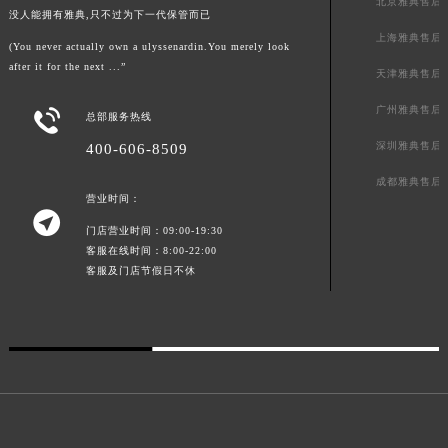
北京雅典售后
没人能拥有雅典,只不过为下一代保管而已
澳门特别行政区风顺堂区南湾大马路雅典售后服务中心（需提前预约）
上海雅典售后
(You never actually own a ulyssenardin.You merely look
澳门特别行政区花地玛堂区关闸广场雅典售后服务中心（需提前预约）
after it for the next ...”
天津雅典售后
澳门特别行政区花王堂区大三巴商圈雅典售后服务中心（需提前预约）
澳门特别行政区嘉模堂区官也街雅典售后服务中心（需提前预约）
广州雅典售后

总部服务热线
澳门省路氹城市金光大道雅典售后服务中心（需提前预约）
深圳雅典售后
400-606-8509
澳门特别行政区望德堂区塔石广场雅典售后服务中心（需提前预约）
成都雅典售后
福建省福州市鼓楼区五四路128-1号恒力城写字楼15层03室雅典售后服务中心（需提前预约）
营业时间：

福建省厦门市思明区湖滨东路95号万象城华润大厦B座11层1104室雅典售后服务中心（需提前预约）
门店营业时间：09:00-19:30
广东省潮州市潮安区新风路与潮汕路交汇处雅典售后服务中心（需提前预约）
客服在线时间：8:00-22:00
客服及门店节假日不休
广东省广州市天河区天河路230号万菱汇国际中心A塔7层704室雅典售后服务中心（需提前预约）
广东省广州市越秀区环市东路371-375号世界贸易中心大厦南塔15层1507室雅典售后服务中心（需提前预约）
广东省河源市源城区越王大道雅典售后服务中心（需提前预约）
广东省惠州市惠城区江北文昌一路7号华贸大厦1座30层3005室雅典售后服务中心（需提前预约）
广东省江门市蓬江区广场西路雅典售后服务中心（需提前预约）
广东省揭阳市榕城进贤门步行街雅典售后服务中心（需提前预约）
广东省茂名市电白区水东街道迎宾大道雅典售后服务中心（需提前预约）