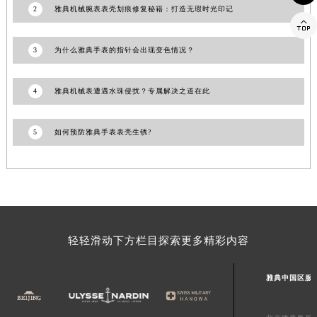
2
雅典机械腕表表壳划痕修复秘籍：打造无瑕时光印记
山东省威海市环翠区新威海路89号振华商厦一楼名表维修雅典售后服务中心（需提前预约）

山东省潍坊市奎文区东风东街雅典售后服务中心（需提前预约）
3
为什么雅典手表的指针会出现变色情况？
山东省枣庄市滕州市北辛路与善国路交叉口雅典售后服务中心（需提前预约）
山东省淄博市张店区金晶大道雅典售后服务中心（需提前预约）
4
雅典机械表遭遇水珠侵扰？专属解决之道在此
上海市黄浦区南京东路299号宏伊国际广场写字楼8层806室雅典售后服务中心（需提前预约）
上海市徐汇区虹桥路3号港汇中心2座37层3705室雅典售后服务中心（需提前预约）
浙江省杭州市上城区钱江路1366号华润大厦A座5层503-5室雅典售后服务中心（需提前预约）
5
如何预防雅典手表表壳生锈?
浙江省湖州市吴兴区劳动路雅典售后服务中心（需提前预约）
浙江省嘉兴市南湖区广益路705号嘉兴世界贸易中心A座13层1304室雅典售后服务中心（需提前预约）
浙江省金华市金东区东市南街777号金华万达广场4号楼22楼2209室雅典售后服务中心（需提前预约）
浙江省丽水市莲都区解放街雅典售后服务中心（需提前预约）
浙江省宁波市江北区大闸南路500号来福士广场办公楼20层2009室雅典售后服务中心（需提前预约）
轻轻滑动下方栏目探索更多精彩内容
浙江省衢州市柯城区上街雅典售后服务中心（需提前预约）
浙江省绍兴市越城区胜利东路379号世茂天际中心写字楼8层805室雅典售后服务中心（需提前预约）
雅典中国区服
浙江省舟山市定海区解放东路雅典售后服务中心（需提前预约）
澳门特别行政区大堂区议事亭前地（新马路）雅典售后服务中心（需提前预约）