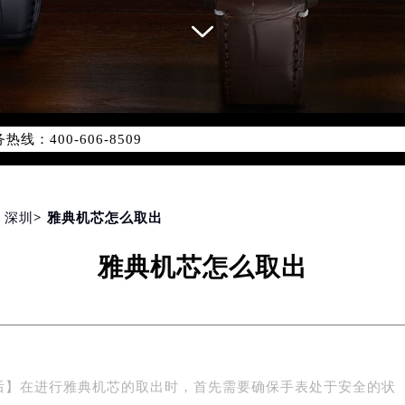
优化升级公告
：400-606-8509
6-8509，服务覆盖中国大陆、香港、澳门、台湾全部区域（非大陆需
点地址：
国际中心写字楼D座11层1102室（北京总部）（需提前预约）
字楼W3座6层602室（需提前预约）
>
深圳
> 雅典机芯怎么取出
融中心写字楼26层2603室（需提前预约）
雅典机芯怎么取出
2座37层3705室（需提前预约）
际广场写字楼8层806室（需提前预约）
南京中心写字楼22层C1-1室（需提前预约）
中心写字楼5号楼10层1008室（需提前预约）
FC国际金融中心写字楼35层3508室（需提前预约）
后】在进行雅典机芯的取出时，首先需要确保手表处于安全的状
楼1号楼18层1803室（需提前预约）