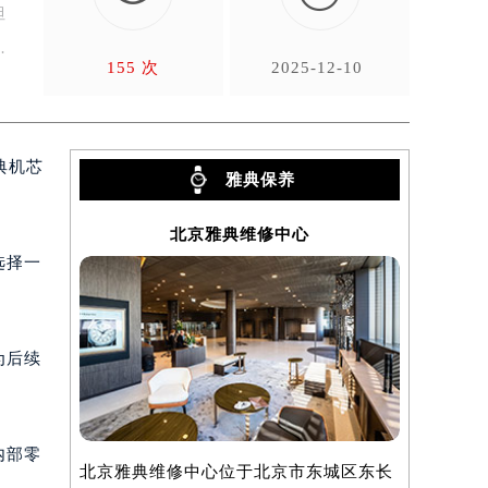
但
一
155 次
2025-12-10
典机芯
雅典保养
北京雅典维修中心
选择一
为后续
内部零
北京雅典维修中心位于北京市东城区东长
上海雅典维