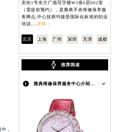
安街1号东方广场写字楼W3座6层602室
路3号港汇中
（需提前预约），是雅典手表维修保养服
（需提前预
）
务网点,中心技师均接受国际化标准的职业
务网点,中
培训....
详情 >
培训....
详情
北京
上海
广州
深圳
天津
成都
推荐阅读
1
雅典维修保养服务中心介绍 | UlysseNardin
。
程中，