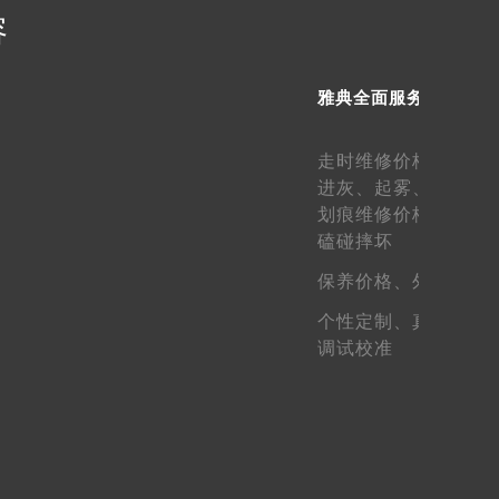
容
提前预约）
雅典全面服务
走时维修价格、
走快
进灰、
起雾、
生锈维
划痕维修价格、
表壳
磕碰摔坏
保养价格、
外观维护
个性定制、
真假鉴定
调试校准