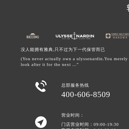
辽宁省沈阳市沈河区中街路137号亨
辽宁省沈阳市沈河区中街路83号亨
北京市朝阳区建国门外大街甲6号华熙
北京市东城区东长安街1号王府井东方
河北省保定市竞秀区朝阳北大街北国
内蒙古自治区阿拉善盟市左旗土尔扈
没人能拥有雅典,只不过为下一代保管而已
内蒙古自治区巴彦淖尔市临河区新华
(You never actually own a ulyssenardin.You merely
内蒙古自治区包头市青山区幸福路甲
look after it for the next ...”
内蒙古自治区赤峰市红山区哈达街雅
内蒙古自治区鄂尔多斯市东胜区伊金

内蒙古自治区呼伦贝尔市海拉尔区中
总部服务热线
400-606-8509
内蒙古自治区通辽市科尔沁区明仁大
内蒙古自治区乌海市海勃湾区人民南
内蒙古自治区乌兰察布市集宁区恩和
营业时间：
内蒙古自治区锡林郭勒盟市锡林浩特

门店营业时间：09:00-19:30
内蒙古自治区兴安盟市乌兰浩特市兴