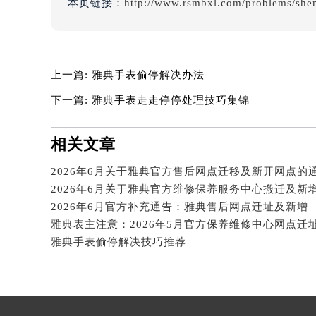
本页链接：
http://www.rsmbxl.com/problems/she
吉林省四平市铁东区紫气大路与南九
吉林省松原市宁江区五环大街雅典售
吉林省通化市东昌区环通乡江南大街
吉林省延边市延吉市解放路雅典售后
上一篇:
雅典手表偷停解决办法
辽宁省鞍山市铁东区站前街雅典售后
下一篇:
雅典手表走走停停处理技巧集锦
辽宁省本溪市平山区胜利路雅典售后
辽宁省朝阳市双塔区新华路雅典售后
相关文章
辽宁省丹东市振兴区七经街雅典售后
辽宁省抚顺市新抚区东一路雅典售后
2026年6月关于雅典官方售后网点迁移及新开网点的
辽宁省阜新市海州区解放大街雅典售
2026年6月官方补充通告：雅典售后网点迁址及新增
辽宁省葫芦岛市连山区中央路雅典售
雅典表主注意：2026年5月官方保养维修中心网点迁
辽宁省锦州市古塔区中央大街雅典售
雅典手表偷停解决技巧推荐
辽宁省辽阳市白塔区新运大街雅典售
辽宁省盘锦市兴隆台区石油大街雅典
辽宁省铁岭市银州区南马路雅典售后
辽宁省营口市站前区市府路与渤海大