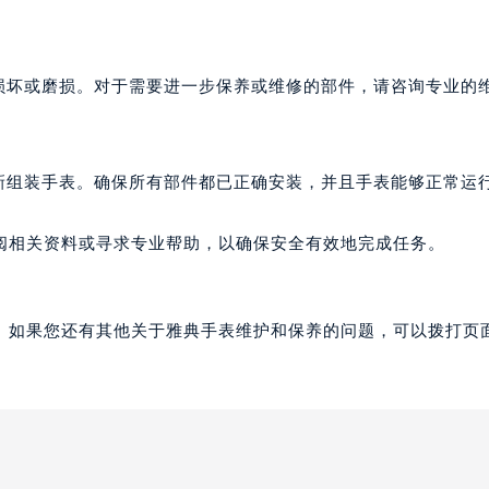
楼1224室（需提前预约）
大厦B座12楼03室（需提前预约）
心写字楼A座7楼709室（需提前预约）
的损坏或磨损。对于需要进一步保养或维修的部件，请咨询专业的
2层04室（需提前预约）
心A座907室（需提前预约）
A座(旺进大厦)18层09室（需提前预约）
新组装手表。确保所有部件都已正确安装，并且手表能够正常运
国际金融中心14楼14D（需提前预约）
广场写字楼10层06室（需提前预约）
阅相关资料或寻求专业帮助，以确保安全有效地完成任务。
心写字楼B座13层07室（需提前预约）
安国际中心E座6楼10室（需提前预约）
B座17层1707室（需提前预约）
。如果您还有其他关于雅典手表维护和保养的问题，可以拨打页面
写字楼A座10层1002室（需提前预约）
心东1幢20楼2002室（需提前预约）
街70号华润万象城写字楼（鄂尔多斯大厦）23层2326室（需
州中心写字楼21层2102室（需提前预约）
国际金融中心写字楼20层01室（需提前预约）