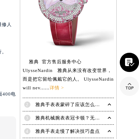
维修人
行。

雅典 官方售后服务中心
UlysseNardin 雅典从来没有改变世界，
而是把它留给佩戴它的人。 UlysseNardin

will nev......
详情 >
400电
2
雅典手表表蒙碎了应该怎么处理？（处理办法）
提前预约）
3
雅典机械腕表表冠卡顿？无法旋转调试的紧急解决妙招
4
雅典手表走慢了解决技巧盘点