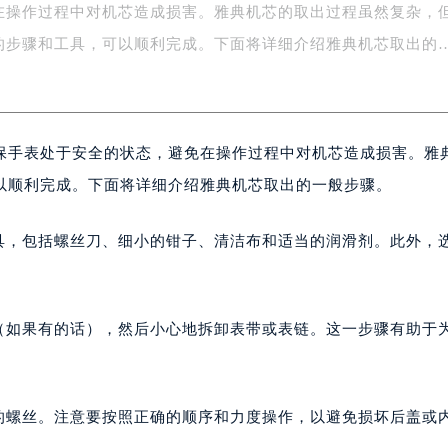
在操作过程中对机芯造成损害。雅典机芯的取出过程虽然复杂，
字楼1号楼16层1604室（需提前预约）
务中心东塔写字楼（华润万象城）17层1706室（需提前预约）
的步骤和工具，可以顺利完成。下面将详细介绍雅典机芯取出的
场办公楼20层2009室（需提前预约）
写字楼A座5层503-5室（需提前预约）
广场写字楼4号楼22层2209室（需提前预约）
保手表处于安全的状态，避免在操作过程中对机芯造成损害。雅
际中心写字楼8层805室（需提前预约）
易中心写字楼A座13层1304室（需提前预约）
以顺利完成。下面将详细介绍雅典机芯取出的一般步骤。
绿地双子塔（中央广场）A1座办公楼14层07室（需提前预约）
心写字楼（万象城）15层1508室（需提前预约）
工具，包括螺丝刀、细小的钳子、清洁布和适当的润滑剂。此外，
际中心写字楼A塔7层704室（需提前预约）
世界贸易中心大厦南塔写字楼15层07室（需提前预约）
厦写字楼17层1701室（需提前预约）
冠（如果有的话），然后小心地拆卸表带或表链。这一步骤有助于
厦写字楼1座30层05室（需提前预约）
字楼B座11层1104室（需提前预约）
写字楼15层03室（需提前预约）
上的螺丝。注意要按照正确的顺序和力度操作，以避免损坏后盖或
心写字楼24层2406B室（需提前预约）