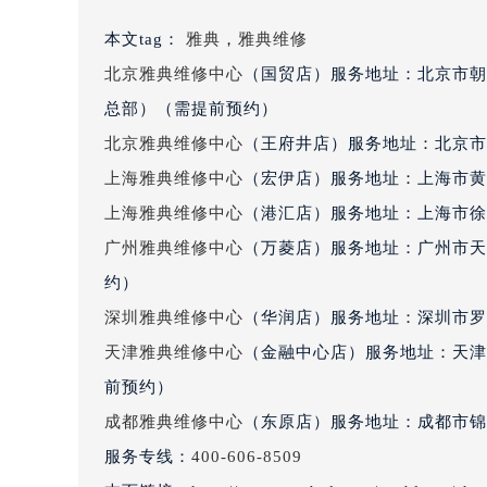
黑龙江省大庆市萨尔图区会战大街雅
本文tag：
雅典
，
雅典维修
黑龙江省鹤岗市向阳区红军路雅典售
北京雅典维修中心
（国贸店）服务地址：北京市朝阳
黑龙江省黑河市爱辉区中央街雅典售
黑龙江省鸡西市鸡冠区红军路雅典售
总部）（需提前预约）
黑龙江省佳木斯市向阳区长安路雅典
北京雅典维修中心
（王府井店）服务地址：北京市
黑龙江省牡丹江市东安区太平路雅典
上海雅典维修中心
（宏伊店）服务地址：上海市黄
黑龙江省七台河市桃山区大同街雅典
上海雅典维修中心
（港汇店）服务地址：上海市徐汇
黑龙江省齐齐哈尔市龙沙区龙华路雅
广州雅典维修中心
（万菱店）服务地址：广州市天河
黑龙江省双鸭山市尖山区新兴大街雅
约）
黑龙江省绥化市北林区新华街与康庄
深圳雅典维修中心
（华润店）服务地址：深圳市罗湖
黑龙江省伊春市伊美区通河路雅典售
吉林省白城市洮北区明仁南街雅典售
天津雅典维修中心
（金融中心店）服务地址：天津市
吉林省白山市浑江区浑江大街雅典售
前预约）
吉林省吉林市船营区河南街雅典售后
成都雅典维修中心
（东原店）服务地址：成都市锦江
吉林省辽源市龙山区人民大街雅典售
服务专线：
400-606-8509
吉林省梅河口市新华街道梅河大街雅