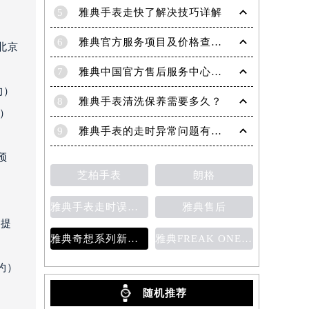
5
雅典手表走快了解决技巧详解
6
雅典官方服务项目及价格查询｜全新电话和完整地址权威信息通知（2026年6月最新）
北京
7
雅典中国官方售后服务中心｜详细地址与维修热线权威信息公示（2026年7月最新）
约）
8
雅典手表清洗保养需要多久？
约）
9
雅典手表的走时异常问题有哪些？
预
芝柏手表
朗格
）
雅典手表走时误差的原因
雅典售后
需提
雅典奇想系列新款腕表
雅典FREAK ONE奇想腕表
约）
随机推荐