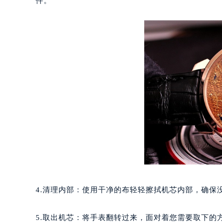
件。
重庆市江北区观音桥步行街2号融恒时
长沙市芙蓉区定王台街道建湘路393
郑州市二七区铭功路10号华润大厦写字
太原市迎泽区解放路15号亨得利名
沈阳市沈河区中街路137号亨得利名
沈阳市沈河区中街路83号亨得利名
乌鲁木齐市天山区红山路26号时代广场
温州市鹿城区锦绣路1067号置信广场
哈尔滨市道里区友谊西路600号富力中
大连市中山区人民路15号国际金融大
佛山市禅城区季华五路57号万科金融中
东莞市东城街道鸿福东路1号民盈国贸
无锡市梁溪区人民中路139号恒隆广场
南通市崇川区工农路57号圆融广场写字
4.清理内部：使用干净的布轻轻擦拭机芯内部，确保
苏州市苏州工业园区星港街199号苏州
武汉市江汉区解放大道686号世界贸易
5.取出机芯：将手表翻转过来，面对着您需要取下