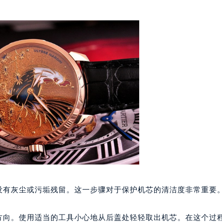
代广场写字楼9层902室（需提前预约）
号世茂环球金融中心写字楼（芙蓉广场）10层13室（需提前预约
楼29层2905室（需提前预约）
表服务中心（品牌授权店）3层整层（需提前预约）
表服务中心（品牌授权店）1层整层（需提前预约）
表服务中心（品牌授权店）1层整层（需提前预约）
（CCMALL）C座17层17-B（需提前预约）
10层1015室（需提前预约）
心T2座写字楼29层03室（需提前预约）
厦7层G室（需提前预约）
心C座12层1205室（需提前预约）
中心T1写字楼9层907室（需提前预约）
写字楼1座11层1104室（需提前预约）
楼16层1603室（需提前预约）
没有灰尘或污垢残留。这一步骤对于保护机芯的清洁度非常重要
中心办公楼C座22层08室（需提前预约）
大厦38层09室（需提前预约）
的方向。使用适当的工具小心地从后盖处轻轻取出机芯。在这个过