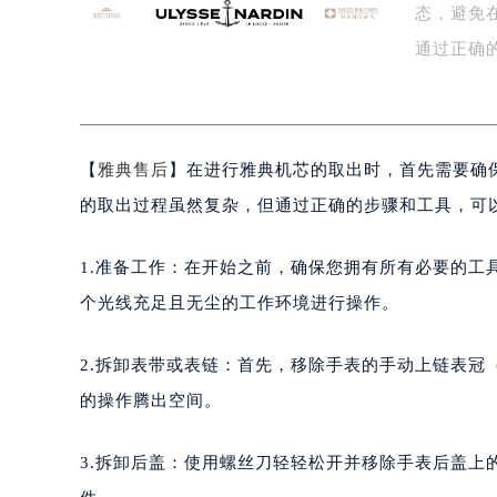
态，避免
盐城市盐都区世纪大道5号盐城金融城写
泰州市海陵区永定东路399号置地商
通过正确
宁波市江北区大闸南路500号来福士广
般…
杭州市上城区钱江路1366号华润大厦
金华市金东区东市南街777号金华万达
【
雅典售后
】在进行雅典机芯的取出时，首先需要确
绍兴市越城区胜利东路379号世茂天
嘉兴市南湖区广益路705号嘉兴世界贸
的取出过程虽然复杂，但通过正确的步骤和工具，可
南昌市红谷滩新区红谷中大道998号
济南市历下区经十路11111号华润中
1.准备工作：在开始之前，确保您拥有所有必要的
广州市天河区天河路230号万菱汇国
个光线充足且无尘的工作环境进行操作。
广州市越秀区环市东路371-375号
深圳市罗湖区深南东路5001号华润大
2.拆卸表带或表链：首先，移除手表的手动上链表
惠州市惠城区江北文昌一路7号华贸大
的操作腾出空间。
厦门市思明区湖滨东路95号华润大厦写
福州市鼓楼区五四路128-1号恒力城
3.拆卸后盖：使用螺丝刀轻轻松开并移除手表后盖
成都市锦江区人民东路6号SAC东原中