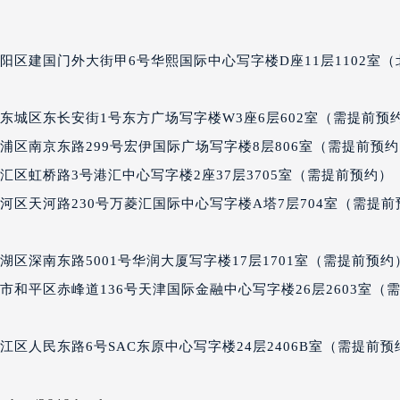
典售后服务中心（需提前预约）
后服务中心（需提前预约）
区建国门外大街甲6号华熙国际中心写字楼D座11层1102室（
后服务中心（需提前预约）
后服务中心（需提前预约）
售后服务中心（需提前预约）
东城区东长安街1号东方广场写字楼W3座6层602室（需提前预
售后服务中心（需提前预约）
浦区南京东路299号宏伊国际广场写字楼8层806室（需提前预
售后服务中心（需提前预约）
区虹桥路3号港汇中心写字楼2座37层3705室（需提前预约）
典售后服务中心（需提前预约）
区天河路230号万菱汇国际中心写字楼A塔7层704室（需提前
典售后服务中心（需提前预约）
路交叉口雅典售后服务中心（需提前预约）
区深南东路5001号华润大厦写字楼17层1701室（需提前预约
后服务中心（需提前预约）
后服务中心（需提前预约）
和平区赤峰道136号天津国际金融中心写字楼26层2603室（
后服务中心（需提前预约）
服务中心（需提前预约）
区人民东路6号SAC东原中心写字楼24层2406B室（需提前预
后服务中心（需提前预约）
典售后服务中心（需提前预约）