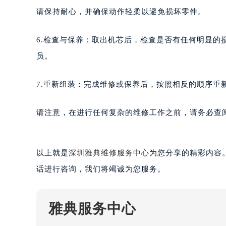
南宁市青秀区金湖路59号地王大厦12
请保持耐心，并确保动作轻柔以避免损坏零件。
合肥市蜀山区潜山路111号万象城华润
泉州市丰泽区宝洲路729号浦西万达中
6.检查与保养：取出机芯后，检查是否有任何明显
青岛市南区山东路6号华润大厦B座2
员。
烟台市芝罘区胜利路139号万达金融中
长春市朝阳区西安大路727号中银大厦
7.重新组装：完成维修或保养后，按照相反的顺序重
贵阳市南明区都司高架桥路33号亨特
昆明市盘龙区北京路928号同德昆明
请注意，在进行任何复杂的维修工作之前，请务必查
石家庄市长安区中山东路39号勒泰中
西安市碑林区南关正街88号华侨城长
海口市龙华区金贸东路5号海口华润大厦
以上就是
深圳雅典维修服务中心
为您分享的精彩内容
唐山市路南区新华东道100号万达广场
话进行咨询，我们将竭诚为您服务。
台州市椒江区东海大道1800号腾达中
内蒙古自治区呼和浩特市玉泉区大学西
甘肃省兰州市七里河区西津西路16号兰
雅典服务中心
重庆市解放碑渝中区民权路28号英利