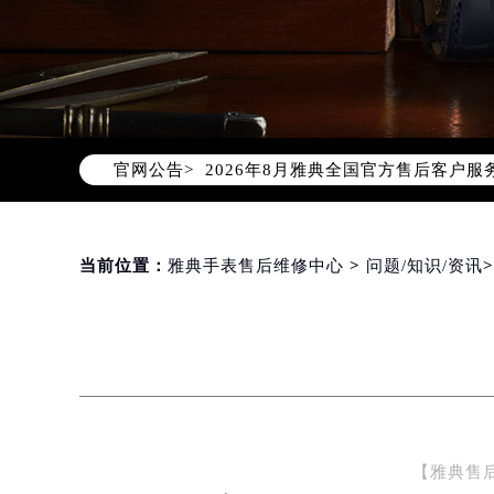
2026年8月雅典中国区售后服务网络
2026年8月雅典全国官方售后客户服务热线
官网公告>
雅典官方全国统一服务热线400-60
2026年8月雅典售后服务中心最新网
北京市朝阳区建国门外大街甲6号华熙
北京市东城区东长安街1号东方广场写
当前位置：
雅典手表售后维修中心
>
问题/知识/资讯
天津市和平区赤峰道136号天津国际金
上海市徐汇区虹桥路3号港汇中心写字楼
上海市黄浦区南京东路299号宏伊国
南京市秦淮区中山南路1号（新街口）
常州市新北区龙锦路1590号现代传媒
徐州市鼓楼区淮海东路29号苏宁广场I
【雅典售
扬州市邗江区国展路29号星耀天地写字