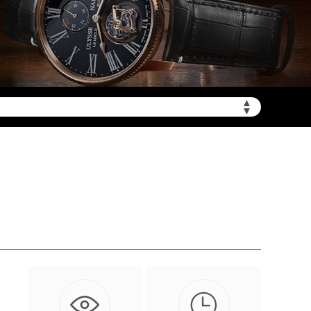
▲
加拨“+86”）
▼
