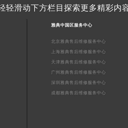
得利名表维修授权店1楼雅典售后服务中心（需提前预约）
轻轻滑动下方栏目探索更多精彩内
得利名表维修授权店1楼雅典售后服务中心（需提前预约）
国际中心D座11层1102室雅典售后服务中心（北京总部）（需
雅典中国区服务中心
广场W3座6层602室雅典售后服务中心（需提前预约）
先天下雅典售后服务中心（需提前预约）
北京雅典售后维修服务中心
特大街雅典售后服务中心（需提前预约）
上海雅典售后维修服务中心
街雅典售后服务中心（需提前预约）
3号王府井百货名表维修雅典售后服务中心（需提前预约）
天津雅典售后维修服务中心
典售后服务中心（需提前预约）
广州雅典售后维修服务中心
霍洛街雅典售后服务中心（需提前预约）
深圳雅典售后维修服务中心
央街雅典售后服务中心（需提前预约）
街雅典售后服务中心（需提前预约）
成都雅典售后维修服务中心
路雅典售后服务中心（需提前预约）
大街雅典售后服务中心（需提前预约）
市光明街与额尔敦路交叉口雅典售后服务中心（需提前预约）
安大街雅典售后服务中心（需提前预约）