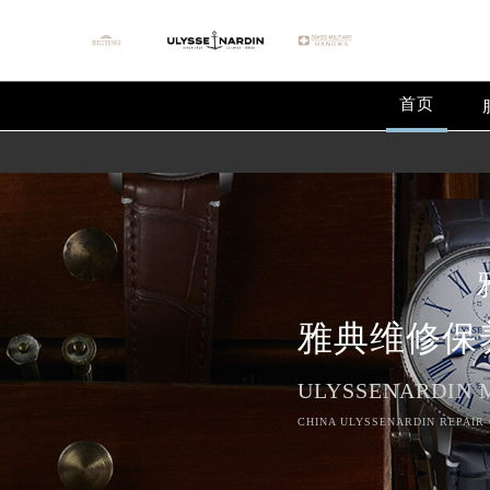
首页
雅典维修保
ULYSSENARDIN 
CHINA ULYSSENARDIN REPAIR 