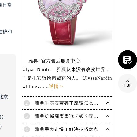
要日常
维护和

雅典 官方售后服务中心
UlysseNardin 雅典从来没有改变世界，
而是把它留给佩戴它的人。 UlysseNardin

will nev......
详情 >
北京
2
雅典手表表蒙碎了应该怎么处理？（处理办法）
提前预约）
3
雅典机械腕表表冠卡顿？无法旋转调试的紧急解决妙招
约）
约）
4
雅典手表走慢了解决技巧盘点