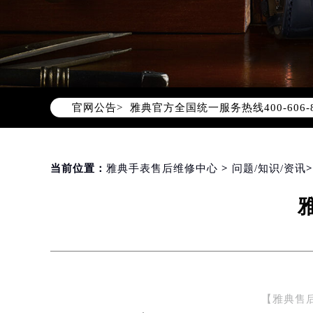
2026年8月雅典中国区售后服务网络
2026年8月雅典全国官方售后客户服务热线
雅典官方全国统一服务热线400-60
官网公告>
2026年8月雅典售后服务中心最新网
北京市朝阳区建国门外大街甲6号华熙
北京市东城区东长安街1号东方广场写
当前位置：
雅典手表售后维修中心
>
问题/知识/资讯
天津市和平区赤峰道136号天津国际金
上海市徐汇区虹桥路3号港汇中心写字楼
上海市黄浦区南京东路299号宏伊国
南京市秦淮区中山南路1号（新街口）
常州市新北区龙锦路1590号现代传媒
徐州市鼓楼区淮海东路29号苏宁广场I
【雅典售
扬州市邗江区国展路29号星耀天地写字