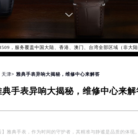
优化升级公告
：400-606-8509
6-8509，服务覆盖中国大陆、香港、澳门、台湾全部区域（非大陆需
点地址：
国际中心写字楼D座11层1102室（北京总部）（需提前预约）
字楼W3座6层602室（需提前预约）
>
天津
> 雅典手表异响大揭秘，维修中心来解答
融中心写字楼26层2603室（需提前预约）
雅典手表异响大揭秘，维修中心来解
2座37层3705室（需提前预约）
际广场写字楼8层806室（需提前预约）
南京中心写字楼22层C1-1室（需提前预约）
中心写字楼5号楼10层1008室（需提前预约）
FC国际金融中心写字楼35层3508室（需提前预约）
后】雅典手表，作为时间的守护者，其精准与静谧是品质的体现
楼1号楼18层1803室（需提前预约）