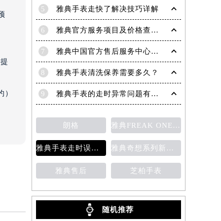
5
雅典手表走快了解决技巧详解
预
6
雅典官方服务项目及价格查询｜全新电话和完整地址权威信息通知（2026年6月最新）
）
7
雅典中国官方售后服务中心｜详细地址与维修热线权威信息公示（2026年7月最新）
需提
8
雅典手表清洗保养需要多久？
约）
9
雅典手表的走时异常问题有哪些？
朗格
雅典FREAK ONE奇想腕表
雅典手表走时误差的原因
雅典奇想系列新款腕表
雅典售后
芝柏手表
随机推荐