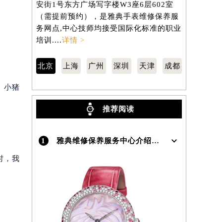
安街1号东方广场写字楼W3座6层602室
路3号港汇中
（需提前预约），是雅典手表维修保养服
（需提前预
）
务网点,中心技师均接受国际化标准的职业
务网点,中
培训....
详情 >
培训....
详情
北京
上海
广州
深圳
天津
成都
。小猪
推荐阅读
1
雅典维修保养服务中心介绍 | UlysseNardin
时，我