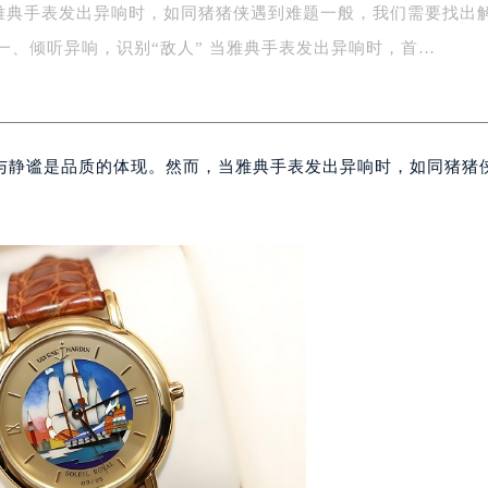
字楼1号楼16层1604室（需提前预约）
雅典手表发出异响时，如同猪猪侠遇到难题一般，我们需要找出
务中心东塔写字楼（华润万象城）17层1706室（需提前预约）
决之道。 一、倾听异响，识别“敌人” 当雅典手表发出异响时，首…
场办公楼20层2009室（需提前预约）
写字楼A座5层503-5室（需提前预约）
广场写字楼4号楼22层2209室（需提前预约）
际中心写字楼8层805室（需提前预约）
与静谧是品质的体现。然而，当雅典手表发出异响时，如同猪猪
易中心写字楼A座13层1304室（需提前预约）
绿地双子塔（中央广场）A1座办公楼14层07室（需提前预约）
心写字楼（万象城）15层1508室（需提前预约）
际中心写字楼A塔7层704室（需提前预约）
世界贸易中心大厦南塔写字楼15层07室（需提前预约）
厦写字楼17层1701室（需提前预约）
厦写字楼1座30层05室（需提前预约）
字楼B座11层1104室（需提前预约）
写字楼15层03室（需提前预约）
心写字楼24层2406B室（需提前预约）