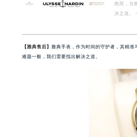
盐城市盐都区世纪大道5号盐城金融城写
然而，当
泰州市海陵区永定东路399号置地商
宁波市江北区大闸南路500号来福士广
杭州市上城区钱江路1366号华润大厦
金华市金东区东市南街777号金华万达
绍兴市越城区胜利东路379号世茂天
【
雅典售后
】
雅典手表，作为时间的守护者，其精准
嘉兴市南湖区广益路705号嘉兴世界贸
难题一般，我们需要找出解决之道。
南昌市红谷滩新区红谷中大道998号
济南市历下区经十路11111号华润中
广州市天河区天河路230号万菱汇国
广州市越秀区环市东路371-375号
深圳市罗湖区深南东路5001号华润大
惠州市惠城区江北文昌一路7号华贸大
厦门市思明区湖滨东路95号华润大厦写
福州市鼓楼区五四路128-1号恒力城
成都市锦江区人民东路6号SAC东原中