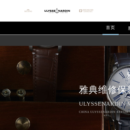
首页
雅典维修保
ULYSSENARDIN 
CHINA ULYSSENARDIN REPAIR 