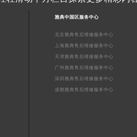
得利名表维修授权店1楼雅典售后服务中心（需提前预约）
得利名表维修授权店1楼雅典售后服务中心（需提前预约）
雅典中国区服务中心
国际中心D座11层1102室雅典售后服务中心（北京总部）（需
广场W3座6层602室雅典售后服务中心（需提前预约）
北京雅典售后维修服务中心
先天下雅典售后服务中心（需提前预约）
上海雅典售后维修服务中心
特大街雅典售后服务中心（需提前预约）
街雅典售后服务中心（需提前预约）
天津雅典售后维修服务中心
3号王府井百货名表维修雅典售后服务中心（需提前预约）
广州雅典售后维修服务中心
典售后服务中心（需提前预约）
深圳雅典售后维修服务中心
霍洛街雅典售后服务中心（需提前预约）
央街雅典售后服务中心（需提前预约）
成都雅典售后维修服务中心
街雅典售后服务中心（需提前预约）
路雅典售后服务中心（需提前预约）
大街雅典售后服务中心（需提前预约）
市光明街与额尔敦路交叉口雅典售后服务中心（需提前预约）
安大街雅典售后服务中心（需提前预约）