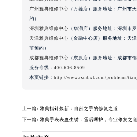
黑龙江省大庆市萨尔图区会战大街雅
广州雅典维修中心
（万菱店）服务地址：广州市天河
黑龙江省鹤岗市向阳区红军路雅典售
约）
黑龙江省黑河市爱辉区中央街雅典售
深圳雅典维修中心
（华润店）服务地址：深圳市罗湖
黑龙江省鸡西市鸡冠区红军路雅典售
黑龙江省佳木斯市向阳区长安路雅典
天津雅典维修中心
（金融中心店）服务地址：天津市
黑龙江省牡丹江市东安区太平路雅典
前预约）
黑龙江省七台河市桃山区大同街雅典
成都雅典维修中心
（东原店）服务地址：成都市锦江
黑龙江省齐齐哈尔市龙沙区龙华路雅
服务专线：
400-606-8509
黑龙江省双鸭山市尖山区新兴大街雅
本页链接：
http://www.rsmbxl.com/problems/tian
黑龙江省绥化市北林区新华街与康庄
黑龙江省伊春市伊美区通河路雅典售
吉林省白城市洮北区明仁南街雅典售
吉林省白山市浑江区浑江大街雅典售
上一篇:
雅典指针焕新：自然之手的修复之道
吉林省吉林市船营区河南街雅典售后
下一篇:
雅典手表表盘生锈：雪后呵护，专业修复之
吉林省辽源市龙山区人民大街雅典售
吉林省梅河口市新华街道梅河大街雅