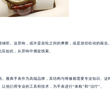
代广场写字楼9层902室（需提前预约）
号世茂环球金融中心写字楼（芙蓉广场）10层13室（需提前预约
楼29层2905室（需提前预约）
表服务中心（品牌授权店）3层整层（需提前预约）
表服务中心（品牌授权店）1层整层（需提前预约）
表服务中心（品牌授权店）1层整层（需提前预约）
细倾听。这异响，或许是齿轮之间的摩擦，或是游丝松动的敲击
（CCMALL）C座17层17-B（需提前预约）
10层1015室（需提前预约）
也应如此，从异响中捕捉线索。
心T2座写字楼29层03室（需提前预约）
厦7层G室（需提前预约）
心C座12层1205室（需提前预约）
中心T1写字楼9层907室（需提前预约）
动。雅典手表作为高端品牌，其结构与维修都需要专业知识。这
写字楼1座11层1104室（需提前预约）
，让他们用专业的工具和技术，为手表进行“体检”和“治疗”。
楼16层1603室（需提前预约）
中心办公楼C座22层08室（需提前预约）
大厦38层09室（需提前预约）