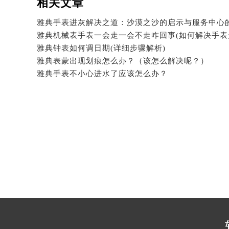
相关文章
吉林省四平市铁东区紫气大路与南九
吉林省松原市宁江区五环大街雅典售
吉林省通化市东昌区环通乡江南大街
吉林省延边市延吉市解放路雅典售后
雅典钟表如何调日期(详细步骤解析)
雅典表蒙出现划痕怎么办？（该怎么解决呢？）
辽宁省鞍山市铁东区站前街雅典售后
雅典手表不小心进水了应该怎么办？
辽宁省本溪市平山区胜利路雅典售后
辽宁省朝阳市双塔区新华路雅典售后
辽宁省丹东市振兴区七经街雅典售后
辽宁省抚顺市新抚区东一路雅典售后
辽宁省阜新市海州区解放大街雅典售
辽宁省葫芦岛市连山区中央路雅典售
辽宁省锦州市古塔区中央大街雅典售
辽宁省辽阳市白塔区新运大街雅典售
辽宁省盘锦市兴隆台区石油大街雅典
辽宁省铁岭市银州区南马路雅典售后
辽宁省营口市站前区市府路与渤海大