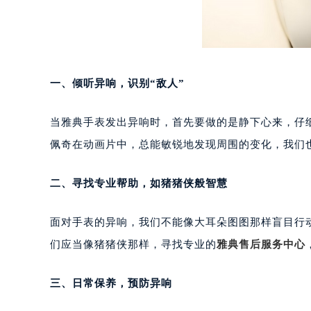
重庆市江北区观音桥步行街2号融恒时
长沙市芙蓉区定王台街道建湘路393
郑州市二七区铭功路10号华润大厦写字
太原市迎泽区解放路15号亨得利名
一、倾听异响，识别“敌人”
沈阳市沈河区中街路137号亨得利名
沈阳市沈河区中街路83号亨得利名
当雅典手表发出异响时，首先要做的是静下心来，仔
乌鲁木齐市天山区红山路26号时代广场
温州市鹿城区锦绣路1067号置信广场
佩奇在动画片中，总能敏锐地发现周围的变化，我们
哈尔滨市道里区友谊西路600号富力中
大连市中山区人民路15号国际金融大
二、寻找专业帮助，如猪猪侠般智慧
佛山市禅城区季华五路57号万科金融中
东莞市东城街道鸿福东路1号民盈国贸
面对手表的异响，我们不能像大耳朵图图那样盲目行
无锡市梁溪区人民中路139号恒隆广场
们应当像猪猪侠那样，寻找专业的
雅典售后服务中心
南通市崇川区工农路57号圆融广场写字
苏州市苏州工业园区星港街199号苏州
三、日常保养，预防异响
武汉市江汉区解放大道686号世界贸易