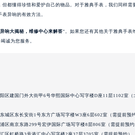
楼1224室（需提前预约）
，但都懂得珍惜和爱护自己的物品。对于雅典手表，我们同样需
大厦B座12楼03室（需提前预约）
手表异响的有效方法。
心写字楼A座7楼709室（需提前预约）
2层04室（需提前预约）
异响大揭秘，维修中心来解答
”。如果您还有其他关于雅典手表
心A座907室（需提前预约）
将竭诚为您服务。
A座(旺进大厦)18层09室（需提前预约）
国际金融中心14楼14D（需提前预约）
广场写字楼10层06室（需提前预约）
心写字楼B座13层07室（需提前预约）
安国际中心E座6楼10室（需提前预约）
B座17层1707室（需提前预约）
区建国门外大街甲6号华熙国际中心写字楼D座11层1102室（
写字楼A座10层1002室（需提前预约）
心东1幢20楼2002室（需提前预约）
街70号华润万象城写字楼（鄂尔多斯大厦）23层2326室（需
东城区东长安街1号东方广场写字楼W3座6层602室（需提前预
州中心写字楼21层2102室（需提前预约）
浦区南京东路299号宏伊国际广场写字楼8层806室（需提前预
国际金融中心写字楼20层01室（需提前预约）
区虹桥路3号港汇中心写字楼2座37层3705室（需提前预约）