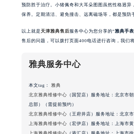
南宁市青秀区金湖路59号地王大厦12
预防胜于治疗。小猪佩奇和大耳朵图图虽然性格迥异
合肥市蜀山区潜山路111号万象城华润
保养。定期清洁、避免撞击、远离磁场等，都是预防
泉州市丰泽区宝洲路729号浦西万达中
青岛市南区山东路6号华润大厦B座2
以上就是
天津雅典售后
服务中心为您分享的“
雅典手表
烟台市芝罘区胜利路139号万达金融中
售后的问题，可以拨打页面400电话进行咨询，我们
长春市朝阳区西安大路727号中银大厦
贵阳市南明区都司高架桥路33号亨特
昆明市盘龙区北京路928号同德昆明
雅典服务中心
石家庄市长安区中山东路39号勒泰中
西安市碑林区南关正街88号华侨城长
本文tag：
雅典
海口市龙华区金贸东路5号海口华润大厦
北京雅典维修中心
（国贸店）服务地址：北京市朝阳
唐山市路南区新华东道100号万达广场
台州市椒江区东海大道1800号腾达中
总部）（需提前预约）
内蒙古自治区呼和浩特市玉泉区大学西
北京雅典维修中心
（王府井店）服务地址：北京市
甘肃省兰州市七里河区西津西路16号兰
上海雅典维修中心
（宏伊店）服务地址：上海市黄
重庆市解放碑渝中区民权路28号英利
上海雅典维修中心
（港汇店）服务地址：上海市徐汇