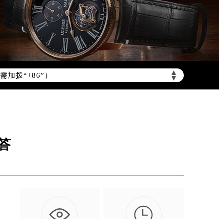
▲
加拨“+86”）
▼
答

。