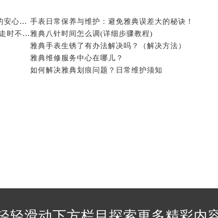
经街交汇处雅典售后服务中心（需提前预约）
后服务中心（需提前预约）
雅典手表进灰解决之道：沙漠之沙的启示与服务中心的安心之选
手表日常保养与维护：避免雅典误差大的秘诀！
雅典售后服务中心（需提前预约）
雅典机械表手表一会走一会不走咋回事(如何解决手表走时不准的问题)
雅典八针时间怎么调(详细步骤教程)
服务中心（需提前预约）
雅典手表生锈了有办法解决吗？（解决方法）
雅典维修服务中心在哪儿？
服务中心（需提前预约）
如何解决雅典划痕问题？日常维护须知
服务中心（需提前预约）
服务中心（需提前预约）
服务中心（需提前预约）
服务中心（需提前预约）
后服务中心（需提前预约）
后服务中心（需提前预约）
后服务中心（需提前预约）
后服务中心（需提前预约）
售后服务中心（需提前预约）
服务中心（需提前预约）
街交叉口雅典售后服务中心（需提前预约）
轻轻滑动下方栏目探索更多精彩内