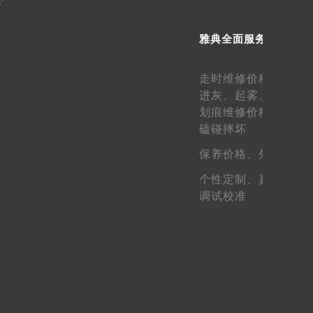
雅典全面服务
提前预约）
走时维修价格、
走快
进灰、
起雾、
生锈维
划痕维修价格、
表壳
磕碰摔坏
保养价格、
外观维护
个性定制、
真假鉴定
调试校准