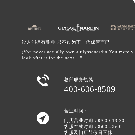
辽宁省沈阳市沈河区中街路137号亨
辽宁省沈阳市沈河区中街路83号亨
北京市朝阳区建国门外大街甲6号华熙
北京市东城区东长安街1号王府井东方
河北省保定市竞秀区朝阳北大街北国
没人能拥有雅典,只不过为下一代保管而已
内蒙古自治区阿拉善盟市左旗土尔扈
(You never actually own a ulyssenardin.You merely
内蒙古自治区巴彦淖尔市临河区新华
look after it for the next ...”
内蒙古自治区包头市青山区幸福路甲
内蒙古自治区赤峰市红山区哈达街雅

内蒙古自治区鄂尔多斯市东胜区伊金
总部服务热线
400-606-8509
内蒙古自治区呼伦贝尔市海拉尔区中
内蒙古自治区通辽市科尔沁区明仁大
内蒙古自治区乌海市海勃湾区人民南
营业时间：
内蒙古自治区乌兰察布市集宁区恩和

门店营业时间：09:00-19:30
内蒙古自治区锡林郭勒盟市锡林浩特
客服在线时间：8:00-22:00
内蒙古自治区兴安盟市乌兰浩特市兴
客服及门店节假日不休