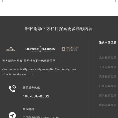
山东省威海市环翠区新威海路89号振华商厦一楼名表维修雅典售后服务中心（需提前预约）
山东省潍坊市奎文区东风东街雅典售后服务中心（需提前预约）
山东省枣庄市滕州市北辛路与善国路交叉口雅典售后服务中心（需提前预约）
山东省淄博市张店区金晶大道雅典售后服务中心（需提前预约）
轻轻滑动下方栏目探索更多精彩内容
上海市黄浦区南京东路299号宏伊国际广场写字楼8层806室雅典售后服务中心（需提前预约）
上海市徐汇区虹桥路3号港汇中心2座37层3705室雅典售后服务中心（需提前预约）
雅典中国区服
浙江省杭州市上城区钱江路1366号华润大厦A座5层503-5室雅典售后服务中心（需提前预约）
浙江省湖州市吴兴区劳动路雅典售后服务中心（需提前预约）
北京雅典售后
没人能拥有雅典,只不过为下一代保管而已
浙江省嘉兴市南湖区广益路705号嘉兴世界贸易中心A座13层1304室雅典售后服务中心（需提前预约）
上海雅典售后
(You never actually own a ulyssenardin.You merely look
浙江省金华市金东区东市南街777号金华万达广场4号楼22楼2209室雅典售后服务中心（需提前预约）
after it for the next ...”
天津雅典售后
浙江省丽水市莲都区解放街雅典售后服务中心（需提前预约）
广州雅典售后
浙江省宁波市江北区大闸南路500号来福士广场办公楼20层2009室雅典售后服务中心（需提前预约）

总部服务热线
浙江省衢州市柯城区上街雅典售后服务中心（需提前预约）
深圳雅典售后
400-606-8509
浙江省绍兴市越城区胜利东路379号世茂天际中心写字楼8层805室雅典售后服务中心（需提前预约）
成都雅典售后
浙江省舟山市定海区解放东路雅典售后服务中心（需提前预约）
营业时间：

澳门特别行政区大堂区议事亭前地（新马路）雅典售后服务中心（需提前预约）
门店营业时间：09:00-19:30