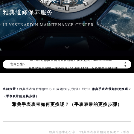
雅典维修保养服务
ULYSSENARDIN MAINTENANCE CENTER
2026年8月雅典中国区售后服务网络优化升级公告
2026年8月雅典全国官方售后客户服务热线：400-606-8509
▲
官网公告>
雅典官方全国统一服务热线400-606-8509，服务覆盖中国大陆、香港、澳门、台湾全部区域（非大陆需加拨“+86”）
▼
2026年8月雅典售后服务中心最新网点地址：
北京市朝阳区建国门外大街甲6号华熙国际中心写字楼D座11层1102室（北京总部）（需提前预约）
当前位置：
雅典手表售后维修中心
>
问题/知识/资讯
>
郑州
> 雅典手表表带如何更换呢？
北京市东城区东长安街1号东方广场写字楼W3座6层602室（需提前预约）
（手表表带的更换步骤）
天津市和平区赤峰道136号天津国际金融中心写字楼26层2603室（需提前预约）
雅典手表表带如何更换呢？（手表表带的更换步骤）
上海市徐汇区虹桥路3号港汇中心写字楼2座37层3705室（需提前预约）
上海市黄浦区南京东路299号宏伊国际广场写字楼8层806室（需提前预约）
南京市秦淮区中山南路1号（新街口）南京中心写字楼22层C1-1室（需提前预约）
常州市新北区龙锦路1590号现代传媒中心写字楼5号楼10层1008室（需提前预约）
雅典维修中心分享：“雅典手表表带如何更换呢？（手表