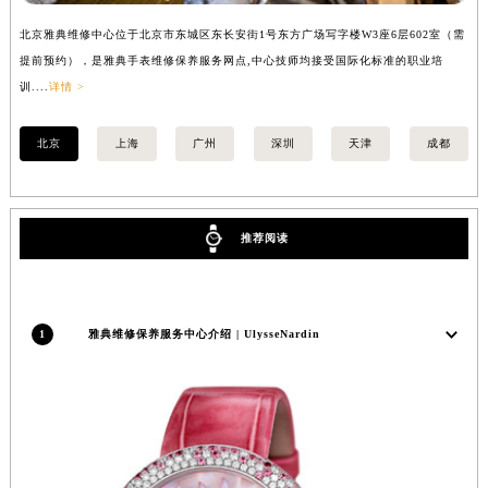
内蒙古自治区锡林郭勒盟市锡林浩特市光明街与额尔敦路交叉口雅典售后服务中心（需提前预约）
北京雅典维修中心位于北京市东城区东长安街1号东方广场写字楼W3座6层602室（需
上
内蒙古自治区兴安盟市乌兰浩特市兴安大街雅典售后服务中心（需提前预约）
提前预约），是雅典手表维修保养服务网点,中心技师均接受国际化标准的职业培
前
山西省大同市平城区迎宾街雅典售后服务中心（需提前预约）
训....
详情 >
详情
山西省晋城市城区黄华街雅典售后服务中心（需提前预约）
山西省晋中市榆次区顺城街雅典售后服务中心（需提前预约）
北京
上海
广州
深圳
天津
成都
山西省临汾市尧都区解放路雅典售后服务中心（需提前预约）
山西省吕梁市离石区永宁中路与建设街交叉口雅典售后服务中心（需提前预约）
山西省朔州市朔城区怡西路与鄯阳西街交汇处雅典售后服务中心（需提前预约）
推荐阅读
山西省忻州市忻府区和平东街与七一南路交叉口雅典售后服务中心（需提前预约）
山西省阳泉市郊区平阳东街与新城大道交叉口雅典售后服务中心（需提前预约）
山西省运城市盐湖区河东街雅典售后服务中心（需提前预约）
1
雅典维修保养服务中心介绍 | UlysseNardin
山西省长治市潞州区英雄中路雅典售后服务中心（需提前预约）
山西省太原市迎泽区迎泽街道解放路15号亨得利名表维修授权店3楼雅典售后服务中心（需提前预约）
天津市和平区赤峰道136号天津国际金融中心26层2603室雅典售后服务中心（需提前预约）
安徽省安庆市迎江区人民路雅典售后服务中心（需提前预约）
安徽省蚌埠市蚌山区淮河路雅典售后服务中心（需提前预约）