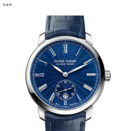
旧表带。
福州市鼓楼区五四路128-1号恒力城写字楼15层03室（需提前预约）
成都市锦江区人民东路6号SAC东原中心写字楼24层2406B室（需提前预约）
重庆市江北区观音桥步行街2号融恒时代广场写字楼9层902室（需提前预约）
长沙市芙蓉区定王台街道建湘路393号世茂环球金融中心写字楼（芙蓉广场）10层13室（需提前预约）
郑州市二七区铭功路10号华润大厦写字楼29层2905室（需提前预约）
太原市迎泽区解放路15号亨得利名表服务中心（品牌授权店）3层整层（需提前预约）
沈阳市沈河区中街路137号亨得利名表服务中心（品牌授权店）1层整层（需提前预约）
沈阳市沈河区中街路83号亨得利名表服务中心（品牌授权店）1层整层（需提前预约）
乌鲁木齐市天山区红山路26号时代广场（CCMALL）C座17层17-B（需提前预约）
温州市鹿城区锦绣路1067号置信广场10层1015室（需提前预约）
哈尔滨市道里区友谊西路600号富力中心T2座写字楼29层03室（需提前预约）
大连市中山区人民路15号国际金融大厦7层G室（需提前预约）
佛山市禅城区季华五路57号万科金融中心C座12层1205室（需提前预约）
东莞市东城街道鸿福东路1号民盈国贸中心T1写字楼9层907室（需提前预约）
无锡市梁溪区人民中路139号恒隆广场写字楼1座11层1104室（需提前预约）
南通市崇川区工农路57号圆融广场写字楼16层1603室（需提前预约）