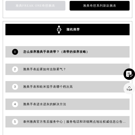
雅典FREAK ONE奇想腕表
雅典奇想系列新款腕表
江西省景德镇市珠山区珠山中路雅典售后服务中心（需提前预约）
江西省九江市浔阳区浔阳路雅典售后服务中心（需提前预约）
江西省南昌市红谷滩新区红谷中大道998号绿地双子塔（中央广场）A1座办公楼14层1407室雅典售后服务中心（需提前预约）
随机推荐
江西省萍乡市安源区萍安北大道与康庄路交叉口雅典售后服务中心（需提前预约）
江西省上饶市信州区滨江西路雅典售后服务中心（需提前预约）
江西省新余市渝水区北湖西路雅典售后服务中心（需提前预约）
1
怎么保养雅典手表表带？（表带的保养攻略）
江西省宜春市袁州区中山中路雅典售后服务中心（需提前预约）
江西省鹰潭市月湖区胜利东路雅典售后服务中心（需提前预约）
2
雅典手表起雾如何去除雾气？

山东省德州市德城区东风中路雅典售后服务中心（需提前预约）
山东省东营市东营区济南路雅典售后服务中心（需提前预约）
3
雅典手表和欧米茄手表哪个档次高

山东省济南市历下区经十路11111号华润中心写字楼（万象城）15层1508室雅典售后服务中心（需提前预约）
山东省济宁市任城区太白楼路雅典售后服务中心（需提前预约）
4
雅典手表进水进灰的解决方法
山东省莱芜市文化南路8号银座商城名表维修一楼名表维修雅典售后服务中心（需提前预约）
山东省临沂市兰山区解放路雅典售后服务中心（需提前预约）
5
泰州雅典官方售后服务中心｜服务电话和详细网点地址权威信息公告（2026年7月最新）
山东省日照市东港区烟台路雅典售后服务中心（需提前预约）
山东省泰安市泰山区财源街道泰山大街雅典售后服务中心（需提前预约）