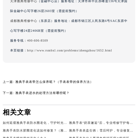
天津雅典维修中心
（金融中心店）服务地址：天津市和平区赤峰道136号天津国
吉林省辽源市龙山区人民大街雅典售后服务中心（需提前预约）
际金融中心写字楼26层2603室（需提前预约）
吉林省梅河口市新华街道梅河大街雅典售后服务中心（需提前预约）
成都雅典维修中心
（东原店）服务地址：成都市锦江区人民东路6号SAC东原中
吉林省四平市铁东区紫气大路与南九经街交汇处雅典售后服务中心（需提前预约）
心写字楼24层2406B室（需提前预约）
吉林省松原市宁江区五环大街雅典售后服务中心（需提前预约）
吉林省通化市东昌区环通乡江南大街雅典售后服务中心（需提前预约）
服务专线：
400-606-8509
吉林省延边市延吉市解放路雅典售后服务中心（需提前预约）
本页链接：
http://www.rsmbxl.com/problems/zhengzhou/1652.html
辽宁省鞍山市铁东区站前街雅典售后服务中心（需提前预约）
辽宁省本溪市平山区胜利路雅典售后服务中心（需提前预约）
辽宁省朝阳市双塔区新华路雅典售后服务中心（需提前预约）
上一篇:
雅典手表表带怎么保养呢？（手表表带的保养方法）
辽宁省丹东市振兴区七经街雅典售后服务中心（需提前预约）
辽宁省抚顺市新抚区东一路雅典售后服务中心（需提前预约）
下一篇:
雅典手表进水的处理方法有哪些呢？
辽宁省阜新市海州区解放大街雅典售后服务中心（需提前预约）
辽宁省葫芦岛市连山区中央路雅典售后服务中心（需提前预约）
相关文章
辽宁省锦州市古塔区中央大街雅典售后服务中心（需提前预约）
如何延缓雅典手表防水圈老化，守护时光之美
雅典手表“奶茶邂逅”后，专业维修守护每一刻
辽宁省辽阳市白塔区新运大街雅典售后服务中心（需提前预约）
雅典手表防水胶圈老化该如何修复？（雅典手表防水胶圈老化的解决方法）
雅典手表表盘生锈：雪后呵护，专业修复之道
辽宁省盘锦市兴隆台区石油大街雅典售后服务中心（需提前预约）