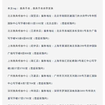
甘肃省兰州市七里河区西津西路16号兰州中心写字楼21层2102室（需提前预约）
本文tag：
雅典手表
，
雅典手表表带更换
重庆市解放碑渝中区民权路28号英利国际金融中心写字楼20层01室（需提前预约）
北京雅典维修中心
（国贸店）服务地址：北京市朝阳区建国门外大街甲6号华熙
黑龙江省大庆市萨尔图区会战大街雅典售后服务中心（需提前预约）
国际中心写字楼D座11层1102室（北京总部）（需提前预约）
黑龙江省鹤岗市向阳区红军路雅典售后服务中心（需提前预约）
黑龙江省黑河市爱辉区中央街雅典售后服务中心（需提前预约）
北京雅典维修中心
（王府井店）服务地址：北京市东城区东长安街1号东方广场
黑龙江省鸡西市鸡冠区红军路雅典售后服务中心（需提前预约）
写字楼W3座6层602室（需提前预约）
黑龙江省佳木斯市向阳区长安路雅典售后服务中心（需提前预约）
上海雅典维修中心
（宏伊店）服务地址：上海市黄浦区南京东路299号宏伊国际
黑龙江省牡丹江市东安区太平路雅典售后服务中心（需提前预约）
广场写字楼8层806室（需提前预约）
黑龙江省七台河市桃山区大同街雅典售后服务中心（需提前预约）
上海雅典维修中心
（港汇店）服务地址：上海市徐汇区虹桥路3号港汇中心写字
黑龙江省齐齐哈尔市龙沙区龙华路雅典售后服务中心（需提前预约）
楼2座37层3705室（需提前预约）
黑龙江省双鸭山市尖山区新兴大街雅典售后服务中心（需提前预约）
广州雅典维修中心
（万菱店）服务地址：广州市天河区天河路230号万菱汇国际
黑龙江省绥化市北林区新华街与康庄路交叉口雅典售后服务中心（需提前预约）
黑龙江省伊春市伊美区通河路雅典售后服务中心（需提前预约）
中心写字楼A塔7层704室（需提前预约）
吉林省白城市洮北区明仁南街雅典售后服务中心（需提前预约）
深圳雅典维修中心
（华润店）服务地址：深圳市罗湖区深南东路5001号华润大
吉林省白山市浑江区浑江大街雅典售后服务中心（需提前预约）
厦写字楼17层1701室（需提前预约）
吉林省吉林市船营区河南街雅典售后服务中心（需提前预约）