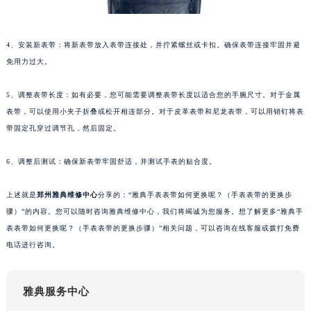
苏州市苏州工业园区星港街199号苏州中心办公楼C座22层08室（需提前预约）
武汉市江汉区解放大道686号世界贸易大厦38层09室（需提前预约）
4、安装新表带：将新表带放入表带连接处，并拧紧螺丝或卡扣。确保表带连接牢固并避
南宁市青秀区金湖路59号地王大厦12楼1224室（需提前预约）
免用力过大。
合肥市蜀山区潜山路111号万象城华润大厦B座12楼03室（需提前预约）
泉州市丰泽区宝洲路729号浦西万达中心写字楼A座7楼709室（需提前预约）
5、调整表带长度：如有必要，您可能需要调整表带长度以适合您的手腕尺寸。对于金属
青岛市南区山东路6号华润大厦B座22层04室（需提前预约）
表带，可以使用小夹子折叠或松开相连部分。对于皮革表带和尼龙表带，可以用销钉将表
带固定孔穿过调节孔，然后固定。
烟台市芝罘区胜利路139号万达金融中心A座907室（需提前预约）
长春市朝阳区西安大路727号中银大厦A座(旺进大厦)18层09室（需提前预约）
6、调整后测试：确保新表带牢固舒适，并测试手表的贴合度。
贵阳市南明区都司高架桥路33号亨特国际金融中心14楼14D（需提前预约）
昆明市盘龙区北京路928号同德昆明广场写字楼10层06室（需提前预约）
上述就是
郑州
雅典维修中心
分享的：“雅典手表表带如何更换呢？（手表表带的更换步
石家庄市长安区中山东路39号勒泰中心写字楼B座13层07室（需提前预约）
骤）”的内容。您可以随时咨询雅典维修中心，我们将竭诚为您服务。想了解更多“雅典手
西安市碑林区南关正街88号华侨城长安国际中心E座6楼10室（需提前预约）
表表带如何更换呢？（手表表带的更换步骤）”相关问题，可以咨询在线客服或拨打免费
电话进行咨询。
海口市龙华区金贸东路5号海口华润大厦B座17层1707室（需提前预约）
唐山市路南区新华东道100号万达广场写字楼A座10层1002室（需提前预约）
台州市椒江区东海大道1800号腾达中心东1幢20楼2002室（需提前预约）
雅典服务中心
内蒙古自治区呼和浩特市玉泉区大学西街70号华润万象城写字楼（鄂尔多斯大厦）23层2326室（需提前预约）