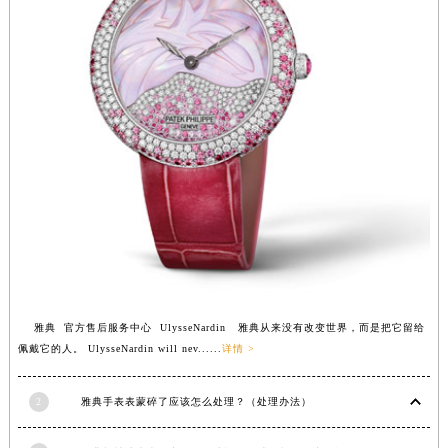
安徽省亳州市谯城区魏武大道雅典售后服务中心（需提前预约）
安徽省池州市贵池区长江路雅典售后服务中心（需提前预约）
安徽省滁州市琅琊区南谯北路雅典售后服务中心（需提前预约）
安徽省阜阳市颍州区颍州北路雅典售后服务中心（需提前预约）
安徽省淮北市相山区淮海路雅典售后服务中心（需提前预约）
安徽省淮南市田家庵区国庆中路雅典售后服务中心（需提前预约）
安徽省黄山市屯溪区黄山西路雅典售后服务中心（需提前预约）
安徽省六安市金安区解放中路雅典售后服务中心（需提前预约）
安徽省马鞍山市雨山区湖南西路雅典售后服务中心（需提前预约）
安徽省宿州市埇桥区人民中路雅典售后服务中心（需提前预约）
安徽省铜陵市铜官区石城大道雅典售后服务中心（需提前预约）
安徽省芜湖市镜湖区中山路步行街雅典售后服务中心（需提前预约）
雅典 官方售后服务中心 UlysseNardin 雅典从来没有改变世界，而是把它留给
佩戴它的人。 UlysseNardin will nev......
详情 >
安徽省宣城市宣州区叠嶂西路雅典售后服务中心（需提前预约）
福建省龙岩市新罗区九一南路雅典售后服务中心（需提前预约）
2
雅典手表表蒙碎了应该怎么处理？（处理办法）
福建省南平市建阳区人民西路雅典售后服务中心（需提前预约）
福建省宁德市蕉城区天湖东路雅典售后服务中心（需提前预约）