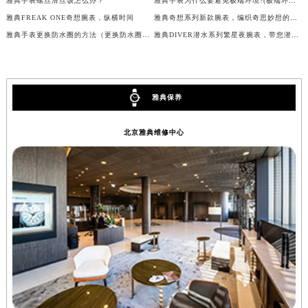
雅典手表螺丝滑丝该怎么办？
雅典手表为什么要避免极端环境?(极端环境对手表的影响)
辽宁省铁岭市银州区南马路雅典售后服务中心（需提前预约）
雅典FREAK ONE奇想腕表，纵横时间
雅典奇想系列新款腕表，编织奇思妙想的时间世界
辽宁省营口市站前区市府路与渤海大街交叉口雅典售后服务中心（需提前预约）
雅典手表更换防水圈的方法（更换防水圈的步骤）
雅典DIVER潜水系列繁星夜腕表，带您潜入星海
辽宁省沈阳市沈河区中街路137号亨得利名表维修授权店1楼雅典售后服务中心（需提前预约）
辽宁省沈阳市沈河区中街路83号亨得利名表维修授权店1楼雅典售后服务中心（需提前预约）
北京市朝阳区建国门外大街甲6号华熙国际中心D座11层1102室雅典售后服务中心（北京总部）（需提前预约）
雅典保养
北京市东城区东长安街1号王府井东方广场W3座6层602室雅典售后服务中心（需提前预约）
河北省保定市竞秀区朝阳北大街北国先天下雅典售后服务中心（需提前预约）
北京雅典维修中心
内蒙古自治区阿拉善盟市左旗土尔扈特大街雅典售后服务中心（需提前预约）
内蒙古自治区巴彦淖尔市临河区新华街雅典售后服务中心（需提前预约）
内蒙古自治区包头市青山区幸福路甲3号王府井百货名表维修雅典售后服务中心（需提前预约）
内蒙古自治区赤峰市红山区哈达街雅典售后服务中心（需提前预约）
内蒙古自治区鄂尔多斯市东胜区伊金霍洛街雅典售后服务中心（需提前预约）
内蒙古自治区呼伦贝尔市海拉尔区中央街雅典售后服务中心（需提前预约）
内蒙古自治区通辽市科尔沁区明仁大街雅典售后服务中心（需提前预约）
内蒙古自治区乌海市海勃湾区人民南路雅典售后服务中心（需提前预约）
内蒙古自治区乌兰察布市集宁区恩和大街雅典售后服务中心（需提前预约）