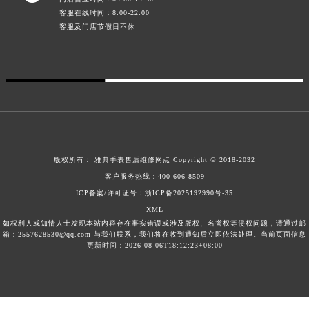
澳门特别行政区风顺堂区南湾大马路雅典售后服务中心（需提前预约）
客服在线时间：8:00-22:00
客服及门店节假日不休
澳门特别行政区花地玛堂区关闸广场雅典售后服务中心（需提前预约）
澳门特别行政区花王堂区大三巴商圈雅典售后服务中心（需提前预约）
澳门特别行政区嘉模堂区官也街雅典售后服务中心（需提前预约）
澳门省路氹城市金光大道雅典售后服务中心（需提前预约）
澳门特别行政区望德堂区塔石广场雅典售后服务中心（需提前预约）
福建省福州市鼓楼区五四路128-1号恒力城写字楼15层03室雅典售后服务中心（需提前预约）
福建省厦门市思明区湖滨东路95号万象城华润大厦B座11层1104室雅典售后服务中心（需提前预约）
版权所有：
雅典手表售后维修网点
Copyright © 2018-2032
广东省潮州市潮安区新风路与潮汕路交汇处雅典售后服务中心（需提前预约）
客户服务热线：
400-606-8509
广东省广州市天河区天河路230号万菱汇国际中心A塔7层704室雅典售后服务中心（需提前预约）
ICP备案/许可证号：浙ICP备2025192990号-35
广东省广州市越秀区环市东路371-375号世界贸易中心大厦南塔15层1507室雅典售后服务中心（需提前预约）
XML
如权利人或知情人士发现本站内容存在事实错误或涉及版权、名誉权等侵权问题，请通过邮
广东省河源市源城区越王大道雅典售后服务中心（需提前预约）
箱：2557628530@qq.com 与我们联系，我们将在收到通知后立即依法处理。当前页面信息
广东省惠州市惠城区江北文昌一路7号华贸大厦1座30层3005室雅典售后服务中心（需提前预约）
更新时间：2026-08-06T18:12:23+08:00
广东省江门市蓬江区广场西路雅典售后服务中心（需提前预约）
广东省揭阳市榕城进贤门步行街雅典售后服务中心（需提前预约）
广东省茂名市电白区水东街道迎宾大道雅典售后服务中心（需提前预约）