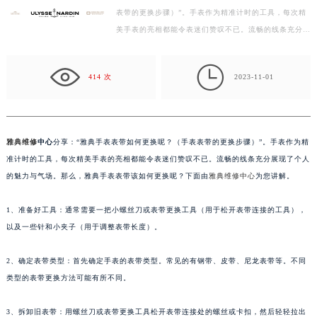
表带的更换步骤）”。手表作为精准计时的工具，每次精
徐州市鼓楼区淮海东路29号苏宁广场IFC国际金融中心写字楼35层3508室（需提前预约）
美手表的亮相都能令表迷们赞叹不已。流畅的线条充分展
扬州市邗江区国展路29号星耀天地写字楼1号楼18层1803室（需提前预约）
现了个人的魅力与气场。那么，雅典手表表带该如何更
盐城市盐都区世纪大道5号盐城金融城写字楼1号楼16层1604室（需提前预约）
换…

泰州市海陵区永定东路399号置地商务中心东塔写字楼（华润万象城）17层1706室（需提前预约）
414 次
2023-11-01
宁波市江北区大闸南路500号来福士广场办公楼20层2009室（需提前预约）
杭州市上城区钱江路1366号华润大厦写字楼A座5层503-5室（需提前预约）
金华市金东区东市南街777号金华万达广场写字楼4号楼22层2209室（需提前预约）
雅典维修
中心
分享：“雅典手表表带如何更换呢？（手表表带的更换步骤）”。手表作为精
绍兴市越城区胜利东路379号世茂天际中心写字楼8层805室（需提前预约）
准计时的工具，每次精美手表的亮相都能令表迷们赞叹不已。流畅的线条充分展现了个人
嘉兴市南湖区广益路705号嘉兴世界贸易中心写字楼A座13层1304室（需提前预约）
的魅力与气场。那么，雅典手表表带该如何更换呢？下面由
雅典维修中心
为您讲解。
南昌市红谷滩新区红谷中大道998号绿地双子塔（中央广场）A1座办公楼14层07室（需提前预约）
1、准备好工具：通常需要一把小螺丝刀或表带更换工具（用于松开表带连接的工具），
济南市历下区经十路11111号华润中心写字楼（万象城）15层1508室（需提前预约）
以及一些针和小夹子（用于调整表带长度）。
广州市天河区天河路230号万菱汇国际中心写字楼A塔7层704室（需提前预约）
广州市越秀区环市东路371-375号世界贸易中心大厦南塔写字楼15层07室（需提前预约）
2、确定表带类型：首先确定手表的表带类型。常见的有钢带、皮带、尼龙表带等。不同
深圳市罗湖区深南东路5001号华润大厦写字楼17层1701室（需提前预约）
类型的表带更换方法可能有所不同。
惠州市惠城区江北文昌一路7号华贸大厦写字楼1座30层05室（需提前预约）
厦门市思明区湖滨东路95号华润大厦写字楼B座11层1104室（需提前预约）
3、拆卸旧表带：用螺丝刀或表带更换工具松开表带连接处的螺丝或卡扣，然后轻轻拉出