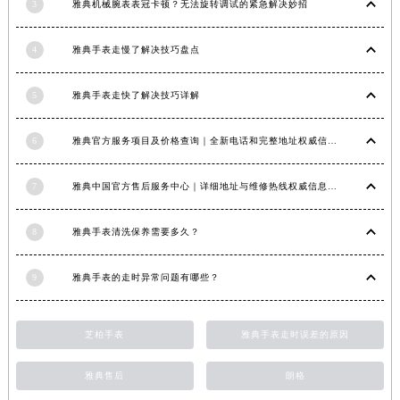
3
雅典机械腕表表冠卡顿？无法旋转调试的紧急解决妙招
福建省莆田市城厢区霞林街道荔华东大道雅典售后服务中心（需提前预约）
福建省三明市三元区东乾二路雅典售后服务中心（需提前预约）
4
雅典手表走慢了解决技巧盘点
福建省漳州市龙文区步港路雅典售后服务中心（需提前预约）
江苏省常州市新北区龙锦路1590号现代传媒中心5号楼10层1008室雅典售后服务中心（需提前预约）
5
雅典手表走快了解决技巧详解
江苏省淮安市清江浦区淮海北路雅典售后服务中心（需提前预约）
6
雅典官方服务项目及价格查询｜全新电话和完整地址权威信息通知（2026年6月最新）
江苏省连云港市海州区通灌北路雅典售后服务中心（需提前预约）
江苏省南京市秦淮区中山南路1号南京中心22层22-C1-C3室雅典售后服务中心（需提前预约）
7
雅典中国官方售后服务中心｜详细地址与维修热线权威信息公示（2026年7月最新）
江苏省宿迁市宿城区西湖路雅典售后服务中心（需提前预约）
江苏省泰州市海陵区永定东路399号置地商务中心东塔（华润万象城）17层1706室雅典售后服务中心（需提前预约）
8
雅典手表清洗保养需要多久？
江苏省徐州市鼓楼区淮海东路29号苏宁广场IFC国际金融中心35层3508室雅典售后服务中心（需提前预约）
江苏省盐城市盐都区世纪大道5号盐城金融城写字楼1号楼16层1604室雅典售后服务中心（需提前预约）
9
雅典手表的走时异常问题有哪些？
江苏省扬州市邗江区国展路29号星耀天地写字楼1号楼18层1803室雅典售后服务中心（需提前预约）
江苏省镇江市京口区中山东路雅典售后服务中心（需提前预约）
芝柏手表
雅典手表走时误差的原因
江西省抚州市临川区赣东大道雅典售后服务中心（需提前预约）
江西省赣州市章贡区文清路雅典售后服务中心（需提前预约）
雅典售后
朗格
江西省吉安市吉州区井冈山大道雅典售后服务中心（需提前预约）