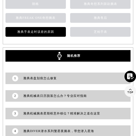
朗格
雅典奇想系列新款腕表
雅典FREAK ONE奇想腕表
雅典售后
雅典手表走时误差的原因
芝柏手表
随机推荐

1
雅典表盘划痕怎么修复

2
雅典机械表日历脱落怎么办？专业应对指南
3
雅典机械腕表星期框意外移位？精准解决之道在这里
4
雅典DIVER潜水系列繁星夜腕表，带您潜入星海