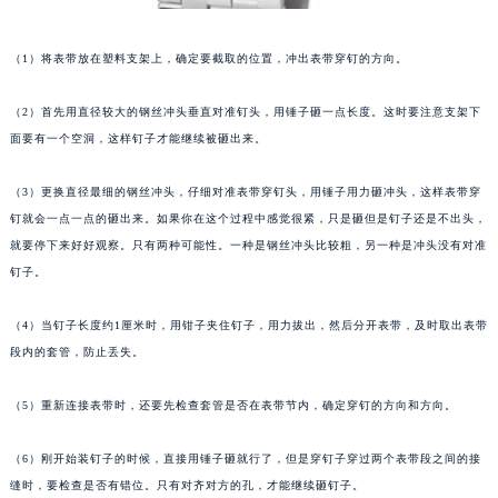
（1）将表带放在塑料支架上，确定要截取的位置，冲出表带穿钉的方向。
（2）首先用直径较大的钢丝冲头垂直对准钉头，用锤子砸一点长度。这时要注意支架下
面要有一个空洞，这样钉子才能继续被砸出来。
（3）更换直径最细的钢丝冲头，仔细对准表带穿钉头，用锤子用力砸冲头，这样表带穿
钉就会一点一点的砸出来。如果你在这个过程中感觉很紧，只是砸但是钉子还是不出头，
就要停下来好好观察。只有两种可能性。一种是钢丝冲头比较粗，另一种是冲头没有对准
钉子。
（4）当钉子长度约1厘米时，用钳子夹住钉子，用力拔出，然后分开表带，及时取出表带
段内的套管，防止丢失。
（5）重新连接表带时，还要先检查套管是否在表带节内，确定穿钉的方向和方向。
（6）刚开始装钉子的时候，直接用锤子砸就行了，但是穿钉子穿过两个表带段之间的接
缝时，要检查是否有错位。只有对齐对方的孔，才能继续砸钉子。