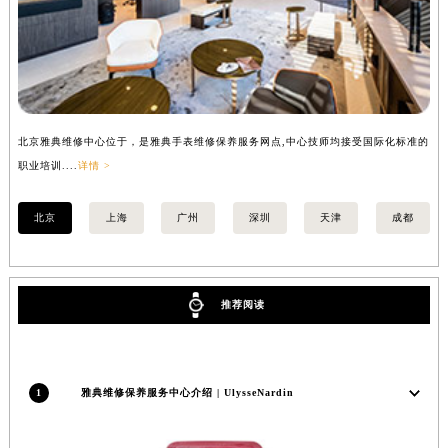
北京雅典维修中心位于，是雅典手表维修保养服务网点,中心技师均接受国际化标准的
上
职业培训....
详情 >
职业
北京
上海
广州
深圳
天津
成都
推荐阅读
1
雅典维修保养服务中心介绍 | UlysseNardin