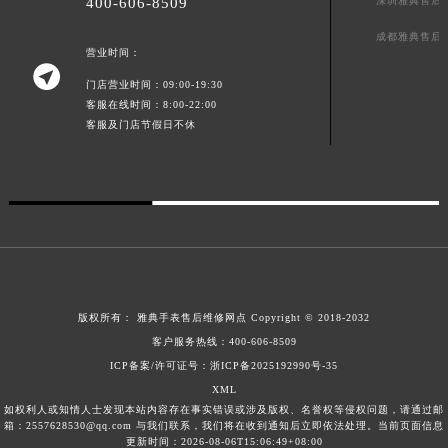
深圳雅典售后
400-606-8509
成都雅典售后
营业时间：

门店营业时间：09:00-19:30
客服在线时间：8:00-22:00
客服及门店节假日不休
版权所有：
雅典手表售后维修网点
Copyright © 2018-2032
客户服务热线：
400-606-8509
ICP备案/许可证号：浙ICP备2025192990号-35
XML
如权利人或知情人士发现本站内容存在事实错误或涉及版权、名誉权等侵权问题，请通过邮
箱：2557628530@qq.com 与我们联系，我们将在收到通知后立即依法处理。当前页面信息
更新时间：2026-08-06T15:06:49+08:00