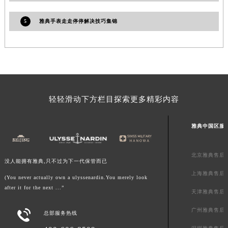
5
雅典手表走走停停解决技巧集锦
轻轻滑动下方栏目探索更多精彩内容
雅典中国区服
北京雅典售后
没人能拥有雅典,只不过为下一代保管而已
上海雅典售后
(You never actually own a ulyssenardin.You merely look
after it for the next ...”
天津雅典售后
广州雅典售后

总部服务热线