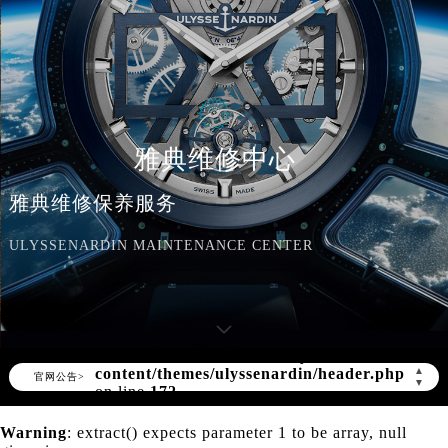
雅典维修中心
雅典维修保养服务
ULYSSENARDIN MAINTENANCE CENTER
Warning
: Invalid argument supplied for
foreach() in
/www/wwwroot/seo/countryt/two/www.rsmbx
content/themes/ulyssenardin/header.php
▲
官网公告>
▼
on line
172
Warning
: extract() expects parameter 1 to be array, null