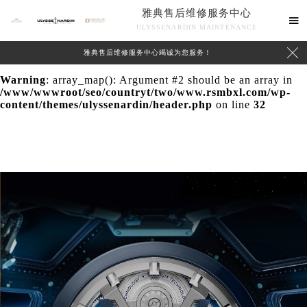
雅典售后维修服务中心
Warning
: extract() expects parameter 1 to be array, null

ULYSSENARDIN MAINTENANCE
given in
/www/wwwroot/seo/countryt/two/www.rsmbxl.com/wp-

雅典售后维修服务中心竭诚为您服务！
content/themes/ulyssenardin/header.php
on line
24
Warning
: array_map(): Argument #2 should be an array in
/www/wwwroot/seo/countryt/two/www.rsmbxl.com/wp-
content/themes/ulyssenardin/header.php
on line
32
中心介绍
联系我们