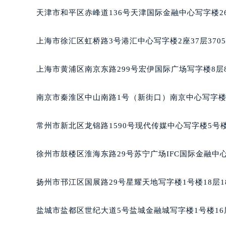
重庆市江北区观音桥步行街2号融恒时
天津市和平区赤峰道136号天津国际金融中心写字楼26
长沙市芙蓉区定王台街道建湘路393
郑州市二七区铭功路10号华润大厦写字
上海市徐汇区虹桥路3号港汇中心写字楼2座37层370
太原市迎泽区解放路15号亨得利名
沈阳市沈河区中街路137号亨得利名
上海市黄浦区南京东路299号宏伊国际广场写字楼8层
沈阳市沈河区中街路83号亨得利名
乌鲁木齐市天山区红山路26号时代广场
南京市秦淮区中山南路1号（新街口）南京中心写字楼2
温州市鹿城区锦绣路1067号置信广场
哈尔滨市道里区友谊西路600号富力中
常州市新北区龙锦路1590号现代传媒中心写字楼5号楼
大连市中山区人民路15号国际金融大
佛山市禅城区季华五路57号万科金融中
徐州市鼓楼区淮海东路29号苏宁广场IFC国际金融中心
东莞市东城街道鸿福东路1号民盈国贸
无锡市梁溪区人民中路139号恒隆广场
扬州市邗江区国展路29号星耀天地写字楼1号楼18层1
南通市崇川区工农路57号圆融广场写字
苏州市苏州工业园区星港街199号苏州
盐城市盐都区世纪大道5号盐城金融城写字楼1号楼16
武汉市江汉区解放大道686号世界贸易