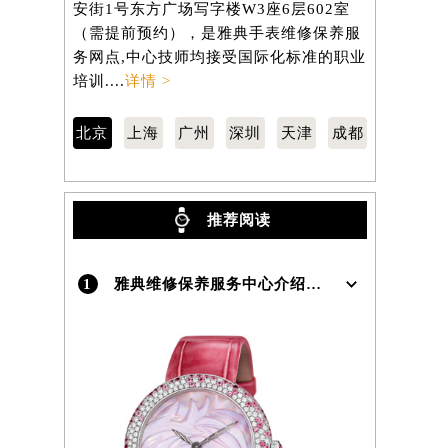
安街1号东方广场写字楼W3座6层602室
路3号港汇中
（需提前预约），是雅典手表维修保养服
（需提前预
）
务网点,中心技师均接受国际化标准的职业
务网点,中
培训....
详情 >
培训....
详情
北京
上海
广州
深圳
天津
成都
推荐阅读
1
雅典维修保养服务中心介绍 | UlysseNardin