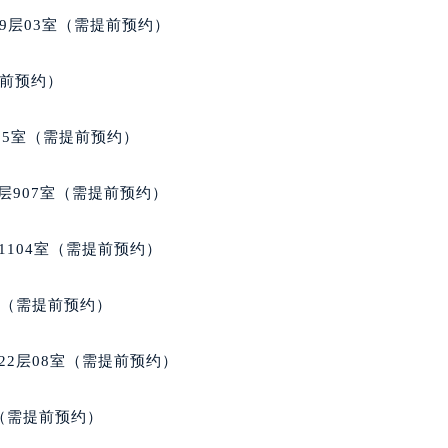
得利名表维修授权店1楼雅典售后服务中心（需提前预约）
9层03室（需提前预约）
得利名表维修授权店1楼雅典售后服务中心（需提前预约）
国际中心D座11层1102室雅典售后服务中心（北京总部）（需
提前预约）
广场W3座6层602室雅典售后服务中心（需提前预约）
先天下雅典售后服务中心（需提前预约）
05室（需提前预约）
特大街雅典售后服务中心（需提前预约）
街雅典售后服务中心（需提前预约）
层907室（需提前预约）
3号王府井百货名表维修雅典售后服务中心（需提前预约）
典售后服务中心（需提前预约）
1104室（需提前预约）
霍洛街雅典售后服务中心（需提前预约）
央街雅典售后服务中心（需提前预约）
室（需提前预约）
街雅典售后服务中心（需提前预约）
路雅典售后服务中心（需提前预约）
22层08室（需提前预约）
大街雅典售后服务中心（需提前预约）
市光明街与额尔敦路交叉口雅典售后服务中心（需提前预约）
室（需提前预约）
安大街雅典售后服务中心（需提前预约）