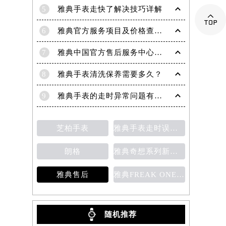
5
雅典手表走快了解决技巧详解

6
雅典官方服务项目及价格查询｜全新电话和完整地址权威信息通知（2026年6月最新）
7
雅典中国官方售后服务中心｜详细地址与维修热线权威信息公示（2026年7月最新）
8
雅典手表清洗保养需要多久？
9
雅典手表的走时异常问题有哪些？
芝柏手表
雅典手表走时误差的原因
朗格
雅典奇想系列新款腕表
雅典售后
雅典FREAK ONE奇想腕表
随机推荐