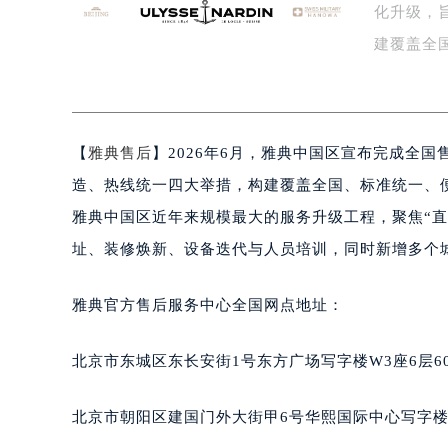
化升级，
盐城市盐都区世纪大道5号盐城金融城写
泰州市海陵区永定东路399号置地商
建覆盖全
宁波市江北区大闸南路500号来福士广
后…
杭州市上城区钱江路1366号华润大厦
金华市金东区东市南街777号金华万达
【
雅典售后
】2026年6月，雅典中国区宣布完成全
绍兴市越城区胜利东路379号世茂天
嘉兴市南湖区广益路705号嘉兴世界贸
造、热线统一四大举措，构建覆盖全国、标准统一、
南昌市红谷滩新区红谷中大道998号
雅典中国区近年来规模最大的服务升级工程，聚焦“
济南市历下区经十路11111号华润中
址、装修焕新、设备迭代与人员培训，同时新增多个
广州市天河区天河路230号万菱汇国
广州市越秀区环市东路371-375号
雅典官方售后服务中心全国网点地址：
深圳市罗湖区深南东路5001号华润大
惠州市惠城区江北文昌一路7号华贸大
北京市东城区东长安街1号东方广场写字楼W3座6层6
厦门市思明区湖滨东路95号华润大厦写
福州市鼓楼区五四路128-1号恒力城
北京市朝阳区建国门外大街甲6号华熙国际中心写字楼D
成都市锦江区人民东路6号SAC东原中