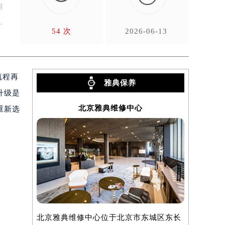
构
售
54 次
2026-06-13
流程再
雅典保养
升级是
北京雅典维修中心
重新选
北京雅典维修中心位于北京市东城区东长
上海雅典维