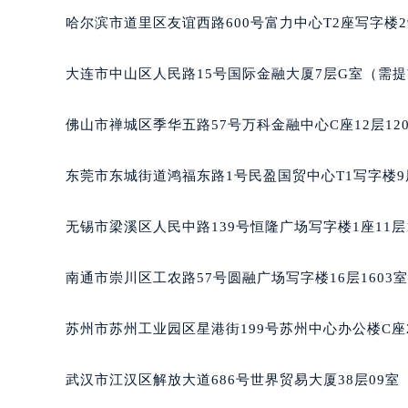
辽宁省沈阳市沈河区中街路137号亨
哈尔滨市道里区友谊西路600号富力中心T2座写字楼2
辽宁省沈阳市沈河区中街路83号亨
北京市朝阳区建国门外大街甲6号华熙
大连市中山区人民路15号国际金融大厦7层G室（需
北京市东城区东长安街1号王府井东方
河北省保定市竞秀区朝阳北大街北国
佛山市禅城区季华五路57号万科金融中心C座12层12
内蒙古自治区阿拉善盟市左旗土尔扈
内蒙古自治区巴彦淖尔市临河区新华
东莞市东城街道鸿福东路1号民盈国贸中心T1写字楼9
内蒙古自治区包头市青山区幸福路甲
内蒙古自治区赤峰市红山区哈达街雅
无锡市梁溪区人民中路139号恒隆广场写字楼1座11层
内蒙古自治区鄂尔多斯市东胜区伊金
内蒙古自治区呼伦贝尔市海拉尔区中
南通市崇川区工农路57号圆融广场写字楼16层1603
内蒙古自治区通辽市科尔沁区明仁大
内蒙古自治区乌海市海勃湾区人民南
苏州市苏州工业园区星港街199号苏州中心办公楼C座
内蒙古自治区乌兰察布市集宁区恩和
内蒙古自治区锡林郭勒盟市锡林浩特
武汉市江汉区解放大道686号世界贸易大厦38层09
内蒙古自治区兴安盟市乌兰浩特市兴