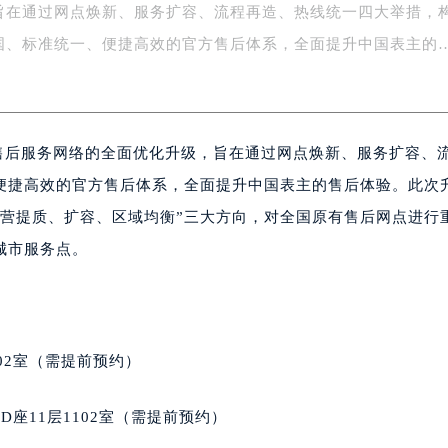
旨在通过网点焕新、服务扩容、流程再造、热线统一四大举措，
字楼1号楼16层1604室（需提前预约）
务中心东塔写字楼（华润万象城）17层1706室（需提前预约）
国、标准统一、便捷高效的官方售后体系，全面提升中国表主的
场办公楼20层2009室（需提前预约）
写字楼A座5层503-5室（需提前预约）
广场写字楼4号楼22层2209室（需提前预约）
国售后服务网络的全面优化升级，旨在通过网点焕新、服务扩容、
际中心写字楼8层805室（需提前预约）
易中心写字楼A座13层1304室（需提前预约）
便捷高效的官方售后体系，全面提升中国表主的售后体验。此次
绿地双子塔（中央广场）A1座办公楼14层07室（需提前预约）
直营提质、扩容、区域均衡”三大方向，对全国原有售后网点进行
心写字楼（万象城）15层1508室（需提前预约）
城市服务点。
际中心写字楼A塔7层704室（需提前预约）
世界贸易中心大厦南塔写字楼15层07室（需提前预约）
厦写字楼17层1701室（需提前预约）
厦写字楼1座30层05室（需提前预约）
02室（需提前预约）
字楼B座11层1104室（需提前预约）
写字楼15层03室（需提前预约）
座11层1102室（需提前预约）
心写字楼24层2406B室（需提前预约）