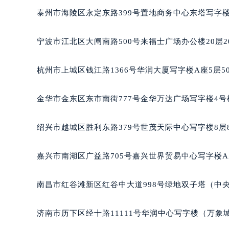
南宁市青秀区金湖路59号地王大厦12
泰州市海陵区永定东路399号置地商务中心东塔写字楼
合肥市蜀山区潜山路111号万象城华润
泉州市丰泽区宝洲路729号浦西万达中
宁波市江北区大闸南路500号来福士广场办公楼20层2
青岛市南区山东路6号华润大厦B座2
烟台市芝罘区胜利路139号万达金融中
杭州市上城区钱江路1366号华润大厦写字楼A座5层5
长春市朝阳区西安大路727号中银大厦
贵阳市南明区都司高架桥路33号亨特
金华市金东区东市南街777号金华万达广场写字楼4号楼
昆明市盘龙区北京路928号同德昆明
石家庄市长安区中山东路39号勒泰中
绍兴市越城区胜利东路379号世茂天际中心写字楼8层
西安市碑林区南关正街88号华侨城长
海口市龙华区金贸东路5号海口华润大厦
嘉兴市南湖区广益路705号嘉兴世界贸易中心写字楼A座
唐山市路南区新华东道100号万达广场
台州市椒江区东海大道1800号腾达中
南昌市红谷滩新区红谷中大道998号绿地双子塔（中央
内蒙古自治区呼和浩特市玉泉区大学西
甘肃省兰州市七里河区西津西路16号兰
济南市历下区经十路11111号华润中心写字楼（万象城
重庆市解放碑渝中区民权路28号英利