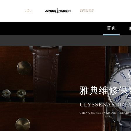
首页
雅典维修保
ULYSSENARDIN 
CHINA ULYSSENARDIN REPAIR 