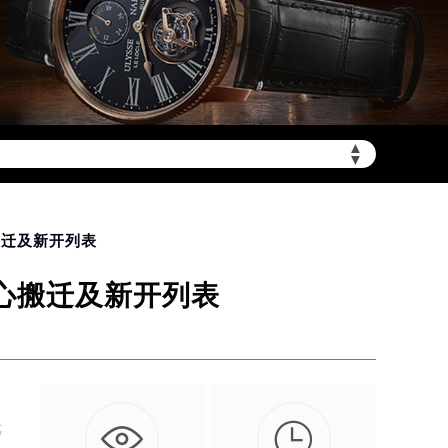
▲
加拨“+86”）
▼
搬迁及新开列表
中心搬迁及新开列表

优