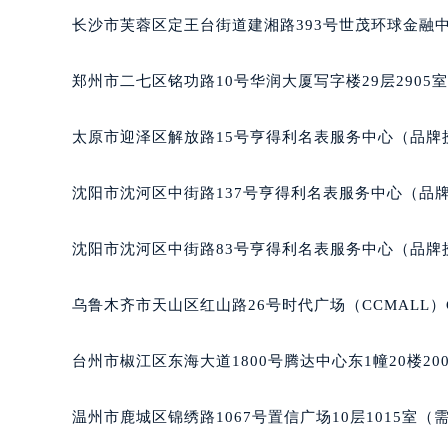
吉林省四平市铁东区紫气大路与南九
长沙市芙蓉区定王台街道建湘路393号世茂环球金融中
吉林省松原市宁江区五环大街雅典售
吉林省通化市东昌区环通乡江南大街
郑州市二七区铭功路10号华润大厦写字楼29层2905
吉林省延边市延吉市解放路雅典售后
辽宁省鞍山市铁东区站前街雅典售后
太原市迎泽区解放路15号亨得利名表服务中心（品牌
辽宁省本溪市平山区胜利路雅典售后
辽宁省朝阳市双塔区新华路雅典售后
沈阳市沈河区中街路137号亨得利名表服务中心（品
辽宁省丹东市振兴区七经街雅典售后
辽宁省抚顺市新抚区东一路雅典售后
沈阳市沈河区中街路83号亨得利名表服务中心（品牌
辽宁省阜新市海州区解放大街雅典售
辽宁省葫芦岛市连山区中央路雅典售
乌鲁木齐市天山区红山路26号时代广场（CCMALL）C
辽宁省锦州市古塔区中央大街雅典售
辽宁省辽阳市白塔区新运大街雅典售
台州市椒江区东海大道1800号腾达中心东1幢20楼20
辽宁省盘锦市兴隆台区石油大街雅典
辽宁省铁岭市银州区南马路雅典售后
温州市鹿城区锦绣路1067号置信广场10层1015室（
辽宁省营口市站前区市府路与渤海大