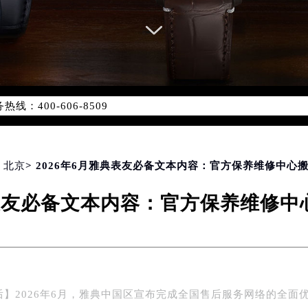
优化升级公告
：400-606-8509
6-8509，服务覆盖中国大陆、香港、澳门、台湾全部区域（非大陆需
点地址：
国际中心写字楼D座11层1102室（北京总部）（需提前预约）
字楼W3座6层602室（需提前预约）
>
北京
> 2026年6月雅典表友必备文本内容：官方保养维修中心
融中心写字楼26层2603室（需提前预约）
典表友必备文本内容：官方保养维修
2座37层3705室（需提前预约）
际广场写字楼8层806室（需提前预约）
南京中心写字楼22层C1-1室（需提前预约）
中心写字楼5号楼10层1008室（需提前预约）
FC国际金融中心写字楼35层3508室（需提前预约）
后】2026年6月，雅典中国区宣布完成全国售后服务网络的全面
楼1号楼18层1803室（需提前预约）