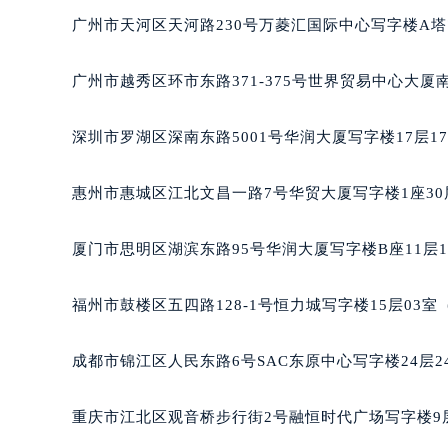
黑龙江省大庆市萨尔图区会战大街雅
广州市天河区天河路230号万菱汇国际中心写字楼A塔
黑龙江省鹤岗市向阳区红军路雅典售
黑龙江省黑河市爱辉区中央街雅典售
广州市越秀区环市东路371-375号世界贸易中心大厦
黑龙江省鸡西市鸡冠区红军路雅典售
黑龙江省佳木斯市向阳区长安路雅典
深圳市罗湖区深南东路5001号华润大厦写字楼17层1
黑龙江省牡丹江市东安区太平路雅典
黑龙江省七台河市桃山区大同街雅典
惠州市惠城区江北文昌一路7号华贸大厦写字楼1座30
黑龙江省齐齐哈尔市龙沙区龙华路雅
黑龙江省双鸭山市尖山区新兴大街雅
厦门市思明区湖滨东路95号华润大厦写字楼B座11层1
黑龙江省绥化市北林区新华街与康庄
黑龙江省伊春市伊美区通河路雅典售
福州市鼓楼区五四路128-1号恒力城写字楼15层03
吉林省白城市洮北区明仁南街雅典售
吉林省白山市浑江区浑江大街雅典售
成都市锦江区人民东路6号SAC东原中心写字楼24层2
吉林省吉林市船营区河南街雅典售后
吉林省辽源市龙山区人民大街雅典售
重庆市江北区观音桥步行街2号融恒时代广场写字楼9层
吉林省梅河口市新华街道梅河大街雅