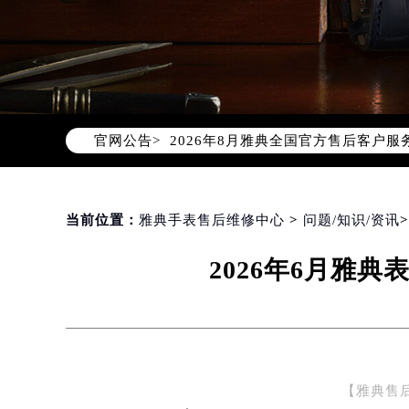
2026年8月雅典中国区售后服务网络
2026年8月雅典全国官方售后客户服务热线
官网公告>
雅典官方全国统一服务热线400-60
2026年8月雅典售后服务中心最新网
北京市朝阳区建国门外大街甲6号华熙
北京市东城区东长安街1号东方广场写
当前位置：
雅典手表售后维修中心
>
问题/知识/资讯
天津市和平区赤峰道136号天津国际金
2026年6月雅
上海市徐汇区虹桥路3号港汇中心写字楼
上海市黄浦区南京东路299号宏伊国
南京市秦淮区中山南路1号（新街口）
常州市新北区龙锦路1590号现代传媒
徐州市鼓楼区淮海东路29号苏宁广场I
【雅典售
扬州市邗江区国展路29号星耀天地写字