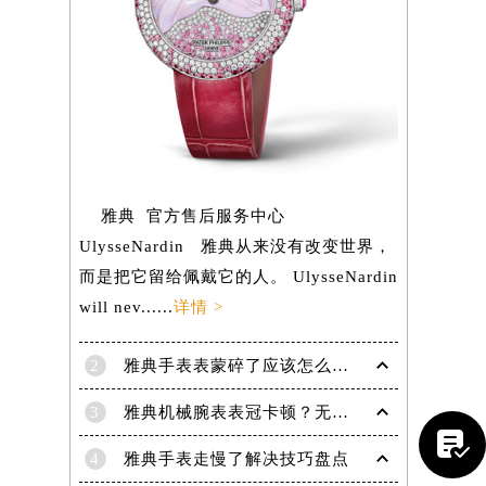
雅典 官方售后服务中心
UlysseNardin 雅典从来没有改变世界，
而是把它留给佩戴它的人。 UlysseNardin
will nev......
详情 >
2
雅典手表表蒙碎了应该怎么处理？（处理办法）
提前预约）
3
雅典机械腕表表冠卡顿？无法旋转调试的紧急解决妙招

4
雅典手表走慢了解决技巧盘点