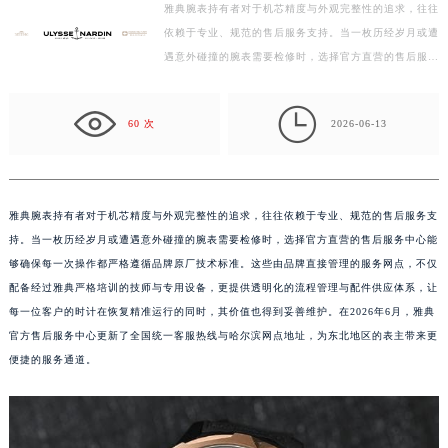
雅典腕表持有者对于机芯精度与外观完整性的追求，往往
扬州市邗江区国展路29号星耀天地写字楼1号楼18层1803室（需提前预约）
依赖于专业、规范的售后服务支持。当一枚历经岁月或遭
盐城市盐都区世纪大道5号盐城金融城写字楼1号楼16层1604室（需提前预约）
遇意外碰撞的腕表需要检修时，选择官方直营的售后服务
泰州市海陵区永定东路399号置地商务中心东塔写字楼（华润万象城）17层1706室（需提前预约）
中心能够确保每一次操作都严格遵循品牌原厂技术标准…
宁波市江北区大闸南路500号来福士广场办公楼20层2009室（需提前预约）

60 次
2026-06-13
杭州市上城区钱江路1366号华润大厦写字楼A座5层503-5室（需提前预约）
金华市金东区东市南街777号金华万达广场写字楼4号楼22层2209室（需提前预约）
绍兴市越城区胜利东路379号世茂天际中心写字楼8层805室（需提前预约）
嘉兴市南湖区广益路705号嘉兴世界贸易中心写字楼A座13层1304室（需提前预约）
雅典腕表持有者对于机芯精度与外观完整性的追求，往往依赖于专业、规范的售后服务支
持。当一枚历经岁月或遭遇意外碰撞的腕表需要检修时，选择官方直营的售后服务中心能
南昌市红谷滩新区红谷中大道998号绿地双子塔（中央广场）A1座办公楼14层07室（需提前预约）
够确保每一次操作都严格遵循品牌原厂技术标准。这些由品牌直接管理的服务网点，不仅
济南市历下区经十路11111号华润中心写字楼（万象城）15层1508室（需提前预约）
配备经过雅典严格培训的技师与专用设备，更提供透明化的流程管理与配件供应体系，让
广州市天河区天河路230号万菱汇国际中心写字楼A塔7层704室（需提前预约）
每一位客户的时计在恢复精准运行的同时，其价值也得到妥善维护。在2026年6月，雅典
广州市越秀区环市东路371-375号世界贸易中心大厦南塔写字楼15层07室（需提前预约）
官方售后服务中心更新了全国统一客服热线与哈尔滨网点地址，为东北地区的表主带来更
深圳市罗湖区深南东路5001号华润大厦写字楼17层1701室（需提前预约）
便捷的服务通道。
惠州市惠城区江北文昌一路7号华贸大厦写字楼1座30层05室（需提前预约）
厦门市思明区湖滨东路95号华润大厦写字楼B座11层1104室（需提前预约）
福州市鼓楼区五四路128-1号恒力城写字楼15层03室（需提前预约）