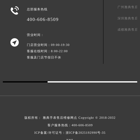
湖南省郴州市北湖区国庆北路雅典售后服务中心（需提前预约）
广州雅典售后

总部服务热线
湖南省衡阳市雁峰区解放路雅典售后服务中心（需提前预约）
深圳雅典售后
400-606-8509
湖南省怀化市鹤城区迎丰中路雅典售后服务中心（需提前预约）
成都雅典售后
湖南省娄底市娄星区长青街雅典售后服务中心（需提前预约）
营业时间：

湖南省邵阳市双清区东风路雅典售后服务中心（需提前预约）
门店营业时间：09:00-19:30
湖南省湘潭市雨湖区莲城大道雅典售后服务中心（需提前预约）
客服在线时间：8:00-22:00
客服及门店节假日不休
湖南省益阳市赫山区桃花仑路雅典售后服务中心（需提前预约）
湖南省永州市冷水滩区永州大道与中兴路交叉口雅典售后服务中心（需提前预约）
湖南省岳阳市岳阳楼区东茅岭路雅典售后服务中心（需提前预约）
湖南省张家界市永定区解放路雅典售后服务中心（需提前预约）
湖南省长沙市芙蓉区建湘路393号世茂环球金融中心写字楼10层1013室雅典售后服务中心（需提前预约）
湖南省株洲市芦淞区建设南路雅典售后服务中心（需提前预约）
甘肃省白银市白银区北京路雅典售后服务中心（需提前预约）
版权所有：
雅典手表售后维修网点
Copyright © 2018-2032
甘肃省定西市安定区解放路雅典售后服务中心（需提前预约）
客户服务热线：
400-606-8509
甘肃省敦煌市沙州镇阳关中路雅典售后服务中心（需提前预约）
ICP备案/许可证号：浙ICP备2025192990号-35
甘肃省合作市人民街雅典售后服务中心（需提前预约）