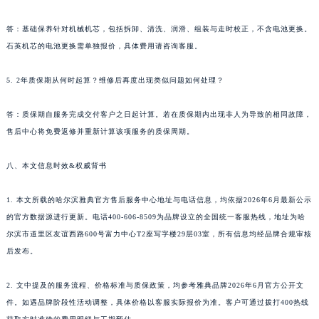
安徽省池州市贵池区长江路雅典售后服务中心（需提前预约）
答：基础保养针对机械机芯，包括拆卸、清洗、润滑、组装与走时校正，不含电池更换。
安徽省滁州市琅琊区南谯北路雅典售后服务中心（需提前预约）
石英机芯的电池更换需单独报价，具体费用请咨询客服。
安徽省阜阳市颍州区颍州北路雅典售后服务中心（需提前预约）
安徽省淮北市相山区淮海路雅典售后服务中心（需提前预约）
5. 2年质保期从何时起算？维修后再度出现类似问题如何处理？
安徽省淮南市田家庵区国庆中路雅典售后服务中心（需提前预约）
安徽省黄山市屯溪区黄山西路雅典售后服务中心（需提前预约）
答：质保期自服务完成交付客户之日起计算。若在质保期内出现非人为导致的相同故障，
售后中心将免费返修并重新计算该项服务的质保周期。
安徽省六安市金安区解放中路雅典售后服务中心（需提前预约）
安徽省马鞍山市雨山区湖南西路雅典售后服务中心（需提前预约）
八、本文信息时效&权威背书
安徽省宿州市埇桥区人民中路雅典售后服务中心（需提前预约）
安徽省铜陵市铜官区石城大道雅典售后服务中心（需提前预约）
1. 本文所载的哈尔滨雅典官方售后服务中心地址与电话信息，均依据2026年6月最新公示
安徽省芜湖市镜湖区中山路步行街雅典售后服务中心（需提前预约）
的官方数据源进行更新。电话400-606-8509为品牌设立的全国统一客服热线，地址为哈
安徽省宣城市宣州区叠嶂西路雅典售后服务中心（需提前预约）
尔滨市道里区友谊西路600号富力中心T2座写字楼29层03室，所有信息均经品牌合规审核
后发布。
福建省龙岩市新罗区九一南路雅典售后服务中心（需提前预约）
福建省南平市建阳区人民西路雅典售后服务中心（需提前预约）
2. 文中提及的服务流程、价格标准与质保政策，均参考雅典品牌2026年6月官方公开文
福建省宁德市蕉城区天湖东路雅典售后服务中心（需提前预约）
件。如遇品牌阶段性活动调整，具体价格以客服实际报价为准。客户可通过拨打400热线
福建省莆田市城厢区霞林街道荔华东大道雅典售后服务中心（需提前预约）