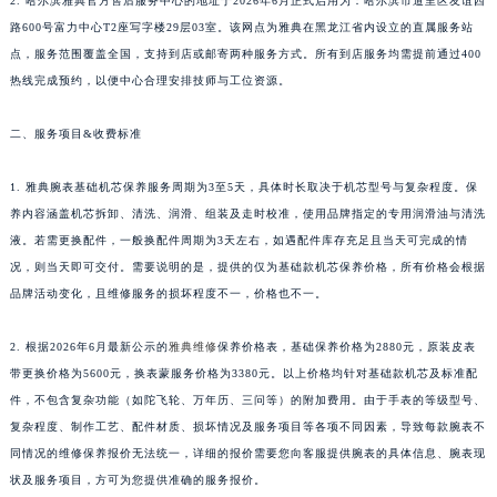
2. 哈尔滨雅典官方售后服务中心的地址于2026年6月正式启用为：哈尔滨市道里区友谊西
武汉市江汉区解放大道686号世界贸易大厦38层09室（需提前预约）
路600号富力中心T2座写字楼29层03室。该网点为雅典在黑龙江省内设立的直属服务站
南宁市青秀区金湖路59号地王大厦12楼1224室（需提前预约）
点，服务范围覆盖全国，支持到店或邮寄两种服务方式。所有到店服务均需提前通过400
热线完成预约，以便中心合理安排技师与工位资源。
合肥市蜀山区潜山路111号万象城华润大厦B座12楼03室（需提前预约）
泉州市丰泽区宝洲路729号浦西万达中心写字楼A座7楼709室（需提前预约）
二、服务项目&收费标准
青岛市南区山东路6号华润大厦B座22层04室（需提前预约）
烟台市芝罘区胜利路139号万达金融中心A座907室（需提前预约）
1. 雅典腕表基础机芯保养服务周期为3至5天，具体时长取决于机芯型号与复杂程度。保
长春市朝阳区西安大路727号中银大厦A座(旺进大厦)18层09室（需提前预约）
养内容涵盖机芯拆卸、清洗、润滑、组装及走时校准，使用品牌指定的专用润滑油与清洗
贵阳市南明区都司高架桥路33号亨特国际金融中心14楼14D（需提前预约）
液。若需更换配件，一般换配件周期为3天左右，如遇配件库存充足且当天可完成的情
况，则当天即可交付。需要说明的是，提供的仅为基础款机芯保养价格，所有价格会根据
昆明市盘龙区北京路928号同德昆明广场写字楼10层06室（需提前预约）
品牌活动变化，且维修服务的损坏程度不一，价格也不一。
石家庄市长安区中山东路39号勒泰中心写字楼B座13层07室（需提前预约）
西安市碑林区南关正街88号华侨城长安国际中心E座6楼10室（需提前预约）
2. 根据2026年6月最新公示的
雅典维修
保养价格表，基础保养价格为2880元，原装皮表
海口市龙华区金贸东路5号海口华润大厦B座17层1707室（需提前预约）
带更换价格为5600元，换表蒙服务价格为3380元。以上价格均针对基础款机芯及标准配
唐山市路南区新华东道100号万达广场写字楼A座10层1002室（需提前预约）
件，不包含复杂功能（如陀飞轮、万年历、三问等）的附加费用。由于手表的等级型号、
台州市椒江区东海大道1800号腾达中心东1幢20楼2002室（需提前预约）
复杂程度、制作工艺、配件材质、损坏情况及服务项目等各项不同因素，导致每款腕表不
同情况的维修保养报价无法统一，详细的报价需要您向客服提供腕表的具体信息、腕表现
内蒙古自治区呼和浩特市玉泉区大学西街70号华润万象城写字楼（鄂尔多斯大厦）23层2326室（需提前预约）
状及服务项目，方可为您提供准确的服务报价。
甘肃省兰州市七里河区西津西路16号兰州中心写字楼21层2102室（需提前预约）