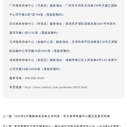
江西省九江市浔阳区浔阳路雅典售后服务中心（需提前预约）
广州雅典维修中心
（万菱店）服务地址：广州市天河区天河路230号万菱汇国际
江西省南昌市红谷滩新区红谷中大道998号绿地双子塔（中央广场）A1座办公楼14层1407室雅典售后服务中心（需提前预约）
中心写字楼A塔7层704室（需提前预约）
江西省萍乡市安源区萍安北大道与康庄路交叉口雅典售后服务中心（需提前预约）
深圳雅典维修中心
（华润店）服务地址：深圳市罗湖区深南东路5001号华润大
江西省上饶市信州区滨江西路雅典售后服务中心（需提前预约）
厦写字楼17层1701室（需提前预约）
江西省新余市渝水区北湖西路雅典售后服务中心（需提前预约）
天津雅典维修中心
（金融中心店）服务地址：天津市和平区赤峰道136号天津国
江西省宜春市袁州区中山中路雅典售后服务中心（需提前预约）
际金融中心写字楼26层2603室（需提前预约）
江西省鹰潭市月湖区胜利东路雅典售后服务中心（需提前预约）
成都雅典维修中心
（东原店）服务地址：成都市锦江区人民东路6号SAC东原中
山东省德州市德城区东风中路雅典售后服务中心（需提前预约）
山东省东营市东营区济南路雅典售后服务中心（需提前预约）
心写字楼24层2406B室（需提前预约）
山东省济南市历下区经十路11111号华润中心写字楼（万象城）15层1508室雅典售后服务中心（需提前预约）
服务专线：
400-606-8509
山东省济宁市任城区太白楼路雅典售后服务中心（需提前预约）
本页链接：
http://www.rsmbxl.com/problems/4353.html
山东省莱芜市文化南路8号银座商城名表维修一楼名表维修雅典售后服务中心（需提前预约）
山东省临沂市兰山区解放路雅典售后服务中心（需提前预约）
山东省日照市东港区烟台路雅典售后服务中心（需提前预约）
上一篇:
2026年6月雅典表友必备文本内容：官方保养维修中心搬迁及新开列表
山东省泰安市泰山区财源街道泰山大街雅典售后服务中心（需提前预约）
山东省威海市环翠区新威海路89号振华商厦一楼名表维修雅典售后服务中心（需提前预约）
下一篇:
常州雅典官方售后服务中心｜网点地址与电话权威信息公示（2026年6月最新）