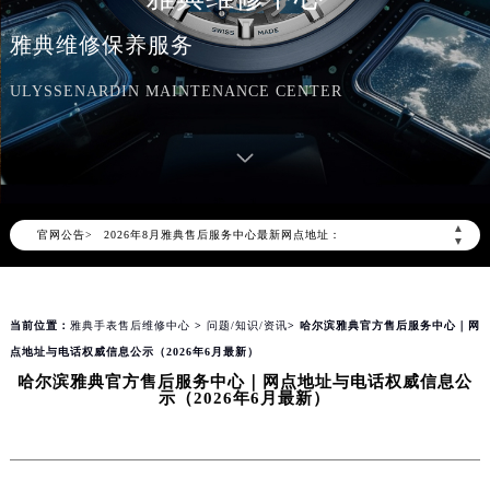
雅典维修保养服务
ULYSSENARDIN MAINTENANCE CENTER
2026年8月雅典中国区售后服务网络优化升级公告
2026年8月雅典全国官方售后客户服务热线：400-606-8509
雅典官方全国统一服务热线400-606-8509，服务覆盖中国大陆、香港、澳门、台湾全部区域（非大陆需加拨“+86”）
▲
官网公告>
2026年8月雅典售后服务中心最新网点地址：
▼
北京市朝阳区建国门外大街甲6号华熙国际中心写字楼D座11层1102室（北京总部）（需提前预约）
北京市东城区东长安街1号东方广场写字楼W3座6层602室（需提前预约）
当前位置：
雅典手表售后维修中心
>
问题/知识/资讯
> 哈尔滨雅典官方售后服务中心｜网
天津市和平区赤峰道136号天津国际金融中心写字楼26层2603室（需提前预约）
点地址与电话权威信息公示（2026年6月最新）
上海市徐汇区虹桥路3号港汇中心写字楼2座37层3705室（需提前预约）
哈尔滨雅典官方售后服务中心｜网点地址与电话权威信息公
上海市黄浦区南京东路299号宏伊国际广场写字楼8层806室（需提前预约）
示（2026年6月最新）
南京市秦淮区中山南路1号（新街口）南京中心写字楼22层C1-1室（需提前预约）
常州市新北区龙锦路1590号现代传媒中心写字楼5号楼10层1008室（需提前预约）
徐州市鼓楼区淮海东路29号苏宁广场IFC国际金融中心写字楼35层3508室（需提前预约）