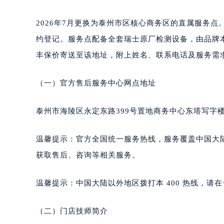
昆明市盘龙区北京路928号同德昆明
石家庄市长安区中山东路39号勒泰中
2026年7月更换为泰州市区核心商务区的直属服务点
西安市碑林区南关正街88号华侨城长
约登记。服务点配备全套瑞士原厂检测设备，由品牌
海口市龙华区金贸东路5号海口华润大厦
丰保价寄送至该地址，附上姓名、联系电话及服务需
唐山市路南区新华东道100号万达广场
台州市椒江区东海大道1800号腾达中
（一）官方售后服务中心网点地址
内蒙古自治区呼和浩特市玉泉区大学西
甘肃省兰州市七里河区西津西路16号兰
泰州市海陵区永定东路399号置地商务中心东塔写字楼
重庆市解放碑渝中区民权路28号英利
黑龙江省大庆市萨尔图区会战大街雅
温馨提示：官方全国统一服务热线，服务覆盖中国大
黑龙江省鹤岗市向阳区红军路雅典售
获取售后、咨询等相关服务。
黑龙江省黑河市爱辉区中央街雅典售
黑龙江省鸡西市鸡冠区红军路雅典售
温馨提示：中国大陆以外地区拨打本 400 热线，请在号
黑龙江省佳木斯市向阳区长安路雅典
黑龙江省牡丹江市东安区太平路雅典
（二）门店技师简介
黑龙江省七台河市桃山区大同街雅典