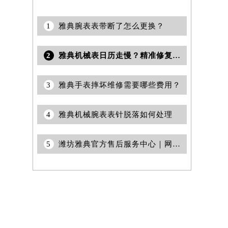
1
雅典腕表表带断了怎么更换？
2
雅典机械表日历走慢？精准修复秘籍助您轻松解决
3
雅典手表摔坏维修需要哪些费用？
4
雅典机械腕表表针脱落如何处理
5
潍坊雅典官方售后服务中心｜网点地址与电话权威信息公示（2026年6月最新）
提前预约）