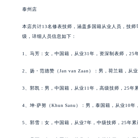
黑龙江省齐齐哈尔市龙沙区龙华路雅
泰州店
黑龙江省双鸭山市尖山区新兴大街雅
黑龙江省绥化市北林区新华街与康庄
本店共计13名修表技师，涵盖多国籍从业人员，技
黑龙江省伊春市伊美区通河路雅典售
级，详细人员信息如下：
吉林省白城市洮北区明仁南街雅典售
吉林省白山市浑江区浑江大街雅典售
1、马芳：女，中国籍，从业31年，资深制表师，25年
吉林省吉林市船营区河南街雅典售后
吉林省辽源市龙山区人民大街雅典售
2、扬・范德赞（Jan van Zaan）：男，荷兰籍，从
吉林省梅河口市新华街道梅河大街雅
吉林省四平市铁东区紫气大路与南九
3、郭凯：男，中国籍，从业11年，高级技师，25年累
吉林省松原市宁江区五环大街雅典售
吉林省通化市东昌区环通乡江南大街
4、坤·萨努（Khun Sanu）：男，泰国籍，从业10
吉林省延边市延吉市解放路雅典售后
辽宁省鞍山市铁东区站前街雅典售后
5、郭雪：女，中国籍，从业7年，中级技师，25年累
辽宁省本溪市平山区胜利路雅典售后
辽宁省朝阳市双塔区新华路雅典售后