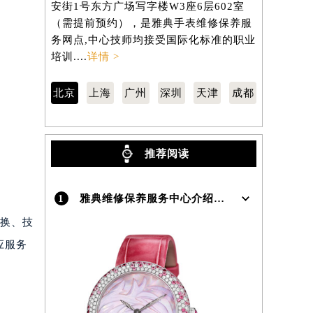
安街1号东方广场写字楼W3座6层602室
路3号港汇中
（需提前预约），是雅典手表维修保养服
（需提前预
务网点,中心技师均接受国际化标准的职业
务网点,中
培训....
详情 >
培训....
详情
北京
上海
广州
深圳
天津
成都
推荐阅读
1
雅典维修保养服务中心介绍 | UlysseNardin
更换、技
应服务