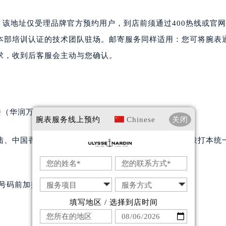
广场写字楼10层06室（需提前预约）
心写字楼B座13层07室（需提前预约）
。该地址仅受理品牌官方预约用户，到店前须通过400热线或官
安国际中心E座6楼10室（需提前预约）
本部培训认证的技术团队驻场。邮寄服务同样适用：您可将腕表
B座17层1707室（需提前预约）
求，收到后客服会主动与您确认。
写字楼A座10层1002室（需提前预约）
心东1幢20楼2002室（需提前预约）
街70号华润万象城写字楼（鄂尔多斯大厦）23层2326室（需
州中心写字楼21层2102室（需提前预约）
（华润万象城）17层1706室（需提前预约）
腕表服务
线上预约
Chinese
关闭
国际金融中心写字楼20层01室（需提前预约）
典售后服务中心（需提前预约）
陆、中国香港、中国澳门、中国台湾全部区域，需直接拨打本统
后服务中心（需提前预约）
后服务中心（需提前预约）
后服务中心（需提前预约）
码前加拨“+86”。
售后服务中心（需提前预约）
填写地区 / 选择到店时间
售后服务中心（需提前预约）
售后服务中心（需提前预约）