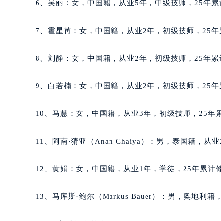
6、吴丽：女，中国籍，从业5年，中级技师，25年累
辽宁省丹东市振兴区七经街雅典售后
辽宁省抚顺市新抚区东一路雅典售后
7、霍星苒：女，中国籍，从业2年，初级技师，25年
辽宁省阜新市海州区解放大街雅典售
辽宁省葫芦岛市连山区中央路雅典售
8、刘静：女，中国籍，从业2年，初级技师，25年累
辽宁省锦州市古塔区中央大街雅典售
辽宁省辽阳市白塔区新运大街雅典售
9、白若楠：女，中国籍，从业2年，初级技师，25年
辽宁省盘锦市兴隆台区石油大街雅典
辽宁省铁岭市银州区南马路雅典售后
10、马慧：女，中国籍，从业3年，初级技师，25年累
辽宁省营口市站前区市府路与渤海大
辽宁省沈阳市沈河区中街路137号亨
11、阿南·猜亚（Anan Chaiya）：男，泰国籍，从
辽宁省沈阳市沈河区中街路83号亨
北京市朝阳区建国门外大街甲6号华熙
12、黄娟：女，中国籍，从业1年，学徒，25年累计修
北京市东城区东长安街1号王府井东方
河北省保定市竞秀区朝阳北大街北国
13、马库斯·鲍尔（Markus Bauer）：男，奥地利
内蒙古自治区阿拉善盟市左旗土尔扈
内蒙古自治区巴彦淖尔市临河区新华