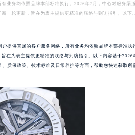
所有业务均依照品牌本部标准执行。2026年7月，中心对服务渠
绿地双子塔（中央广场）A1座办公楼14层07室（需提前预约）
心写字楼（万象城）15层1508室（需提前预约）
了新一轮更新，旨在为表主提供更精准的联络与到访指引。以下
际中心写字楼A塔7层704室（需提前预约）
世界贸易中心大厦南塔写字楼15层07室（需提前预约）
厦写字楼17层1701室（需提前预约）
用户提供直属的客户服务网络，所有业务均依照品牌本部标准执
厦写字楼1座30层05室（需提前预约）
字楼B座11层1104室（需提前预约）
，旨在为表主提供更精准的联络与到访指引。以下内容基于2026
写字楼15层03室（需提前预约）
目、质保政策、技术标准及日常养护等方面，帮助您快速获取所
心写字楼24层2406B室（需提前预约）
代广场写字楼9层902室（需提前预约）
号世茂环球金融中心写字楼（芙蓉广场）10层13室（需提前预约
楼29层2905室（需提前预约）
表服务中心（品牌授权店）3层整层（需提前预约）
表服务中心（品牌授权店）1层整层（需提前预约）
表服务中心（品牌授权店）1层整层（需提前预约）
（CCMALL）C座17层17-B（需提前预约）