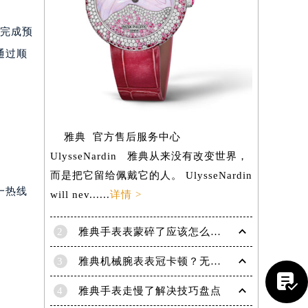
网完成预
通过顺
提前预约）
雅典 官方售后服务中心
UlysseNardin 雅典从来没有改变世界，
而是把它留给佩戴它的人。 UlysseNardin
一热线
will nev......
详情 >
2
雅典手表表蒙碎了应该怎么处理？（处理办法）
3
雅典机械腕表表冠卡顿？无法旋转调试的紧急解决妙招

4
雅典手表走慢了解决技巧盘点