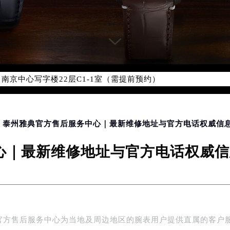
国际中心写字楼D座11层1102室（北京总部）（需提前预约）
字楼W3座6层602室（需提前预约）
融中心写字楼26层2603室（需提前预约）
2座37层3705室（需提前预约）
际广场写字楼8层806室（需提前预约）
南京中心写字楼22层C1-1室（需提前预约）
中心写字楼5号楼10层1008室（需提前预约）
FC国际金融中心写字楼35层3508室（需提前预约）
楼1号楼18层1803室（需提前预约）
> 泰州雅典官方售后服务中心｜最新维修地址与官方电话权威信息
字楼1号楼16层1604室（需提前预约）
｜最新维修地址与官方电话权威信息
务中心东塔写字楼（华润万象城）17层1706室（需提前预约）
场办公楼20层2009室（需提前预约）
写字楼A座5层503-5室（需提前预约）
广场写字楼4号楼22层2209室（需提前预约）
际中心写字楼8层805室（需提前预约）
官方售后服务中心为当地及周边地区的腕表用户提供直属的客户
易中心写字楼A座13层1304室（需提前预约）