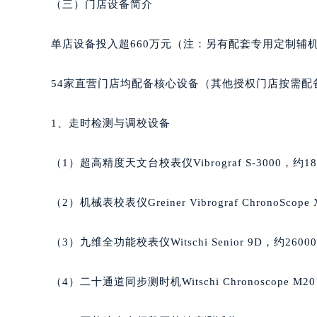
（三）门店设备简介
内蒙古自治区包头市青山区幸福路甲
内蒙古自治区赤峰市红山区哈达街雅
单店设备投入超660万元（注：另有配套专用定制辅
内蒙古自治区鄂尔多斯市东胜区伊金
内蒙古自治区呼伦贝尔市海拉尔区中
54家直营门店均配备核心设备（其他授权门店按需配
内蒙古自治区通辽市科尔沁区明仁大
内蒙古自治区乌海市海勃湾区人民南
1、走时检测与调校设备
内蒙古自治区乌兰察布市集宁区恩和
内蒙古自治区锡林郭勒盟市锡林浩特
（1）超高精度天文台校表仪Vibrograf S-3000，约18
内蒙古自治区兴安盟市乌兰浩特市兴
山西省大同市平城区迎宾街雅典售后
（2）机械表校表仪Greiner Vibrograf ChronoScop
山西省晋城市城区黄华街雅典售后服
山西省晋中市榆次区顺城街雅典售后
（3）九维全功能校表仪Witschi Senior 9D，约2600
山西省临汾市尧都区解放路雅典售后
山西省吕梁市离石区永宁中路与建设
（4）二十通道同步测时机Witschi Chronoscope M20
山西省朔州市朔城区怡西路与鄯阳西
山西省忻州市忻府区和平东街与七一