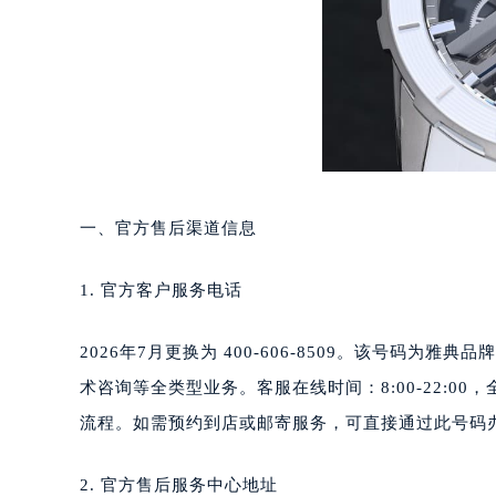
温州市鹿城区锦绣路1067号置信广场
哈尔滨市道里区友谊西路600号富力中
大连市中山区人民路15号国际金融大
佛山市禅城区季华五路57号万科金融中
东莞市东城街道鸿福东路1号民盈国贸
无锡市梁溪区人民中路139号恒隆广场
南通市崇川区工农路57号圆融广场写字
一、官方售后渠道信息
苏州市苏州工业园区星港街199号苏州
武汉市江汉区解放大道686号世界贸易
1. 官方客户服务电话
南宁市青秀区金湖路59号地王大厦12
合肥市蜀山区潜山路111号万象城华润
2026年7月更换为 400-606-8509。该号码
泉州市丰泽区宝洲路729号浦西万达中
青岛市南区山东路6号华润大厦B座2
术咨询等全类型业务。客服在线时间：8:00-22:
烟台市芝罘区胜利路139号万达金融中
流程。如需预约到店或邮寄服务，可直接通过此号码
长春市朝阳区西安大路727号中银大厦
贵阳市南明区都司高架桥路33号亨特
2. 官方售后服务中心地址