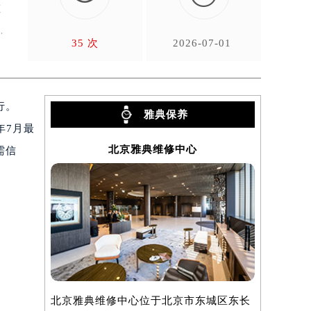
道
内
35 次
2026-07-01
行。
雅典保养
年7月最
北京雅典维修中心
需信
）
北京雅典维修中心位于北京市东城区东长
上海雅典维