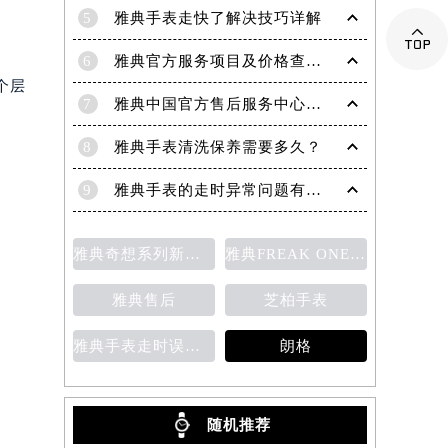
5
雅典手表走快了解决技巧详解

6
雅典官方服务项目及价格查询｜全新电话和完整地址权威信息通知（2026年6月最新）
个层
7
雅典中国官方售后服务中心｜详细地址与维修热线权威信息公示（2026年7月最新）
8
雅典手表清洗保养需要多久？
9
雅典手表的走时异常问题有哪些？
雅典奇想系列新款腕表
雅典FREAK ONE奇想腕表
雅典售后
芝柏手表
雅典手表走时误差的原因
朗格
随机推荐