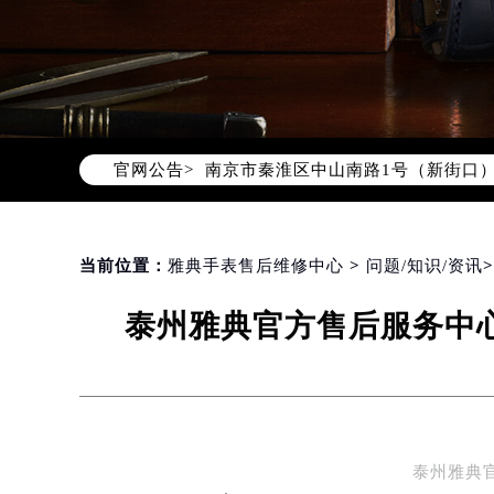
北京市朝阳区建国门外大街甲6号华熙
北京市东城区东长安街1号东方广场写
天津市和平区赤峰道136号天津国际金
上海市徐汇区虹桥路3号港汇中心写字楼
上海市黄浦区南京东路299号宏伊国
官网公告>
南京市秦淮区中山南路1号（新街口）
常州市新北区龙锦路1590号现代传媒
徐州市鼓楼区淮海东路29号苏宁广场I
扬州市邗江区国展路29号星耀天地写字
当前位置：
雅典手表售后维修中心
>
问题/知识/资讯
盐城市盐都区世纪大道5号盐城金融城写
泰州雅典官方售后服务中心
泰州市海陵区永定东路399号置地商
宁波市江北区大闸南路500号来福士广
杭州市上城区钱江路1366号华润大厦
金华市金东区东市南街777号金华万达
绍兴市越城区胜利东路379号世茂天
泰州雅典
嘉兴市南湖区广益路705号嘉兴世界贸