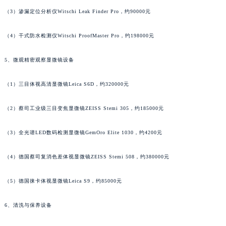
（3）渗漏定位分析仪Witschi Leak Finder Pro，约90000元
福建省三明市三元区东乾二路雅典售后服务中心（需提前预约）
福建省漳州市龙文区步港路雅典售后服务中心（需提前预约）
（4）干式防水检测仪Witschi ProofMaster Pro，约198000元
江苏省常州市新北区龙锦路1590号现代传媒中心5号楼10层1008室雅典售后服务中心（需提前预约）
江苏省淮安市清江浦区淮海北路雅典售后服务中心（需提前预约）
5、微观精密观察显微镜设备
江苏省连云港市海州区通灌北路雅典售后服务中心（需提前预约）
江苏省南京市秦淮区中山南路1号南京中心22层22-C1-C3室雅典售后服务中心（需提前预约）
（1）三目体视高清显微镜Leica S6D，约320000元
江苏省宿迁市宿城区西湖路雅典售后服务中心（需提前预约）
（2）蔡司工业级三目变焦显微镜ZEISS Stemi 305，约185000元
江苏省泰州市海陵区永定东路399号置地商务中心东塔（华润万象城）17层1706室雅典售后服务中心（需提前预约）
江苏省徐州市鼓楼区淮海东路29号苏宁广场IFC国际金融中心35层3508室雅典售后服务中心（需提前预约）
（3）全光谱LED数码检测显微镜GemOro Elite 1030，约4200元
江苏省盐城市盐都区世纪大道5号盐城金融城写字楼1号楼16层1604室雅典售后服务中心（需提前预约）
江苏省扬州市邗江区国展路29号星耀天地写字楼1号楼18层1803室雅典售后服务中心（需提前预约）
（4）德国蔡司复消色差体视显微镜ZEISS Stemi 508，约380000元
江苏省镇江市京口区中山东路雅典售后服务中心（需提前预约）
（5）德国徕卡体视显微镜Leica S9，约85000元
江西省抚州市临川区赣东大道雅典售后服务中心（需提前预约）
江西省赣州市章贡区文清路雅典售后服务中心（需提前预约）
6、清洗与保养设备
江西省吉安市吉州区井冈山大道雅典售后服务中心（需提前预约）
江西省景德镇市珠山区珠山中路雅典售后服务中心（需提前预约）