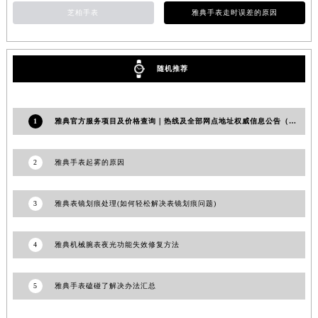
芝柏手表
雅典手表走时误差的原因
海南省海口市龙华区金贸东路5号海口华润大厦B座17层1707室雅典售后服务中心（需提前预约）
河北省唐山市路南区新华东道100号万达广场写字楼A座10层1002室雅典售后服务中心（需提前预约）
台州市椒江区东海大道1800号腾达中心东1幢20楼2002室雅典售后服务中心（需提前预约）
随机推荐
呼和浩特市玉泉区大学西街70号华润万象城写字楼（鄂尔多斯大厦）23层2326室雅典售后服务中心（需提前预约）
兰州市七里河区西津西路16号兰州中心写字楼21层2102室雅典售后服务中心（需提前预约）
重庆市解放碑渝中区民权路28号英利国际金融中心写字楼20层01室雅典售后服务中心（需提前预约）
1
雅典官方服务项目及价格查询｜热线及全部网点地址权威信息公告（2026年7月最新）
节假日正常营业！
2
雅典手表起雾的原因
3
雅典表镜划痕处理(如何轻松解决表镜划痕问题)
4
雅典机械腕表夜光功能失效修复方法
5
雅典手表磕碰了解决办法汇总