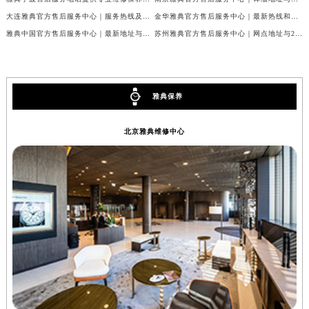
大连雅典官方售后服务中心｜服务热线及完整维修地址权威信息公告（2026年7月最新）
金华雅典官方售后服务中心｜最新热线和维修地址权威信息公告（2026年7月最新）
四川省凉山州市西昌市大巷口下街雅典售后服务中心（需提前预约）
雅典中国官方售后服务中心｜最新地址与售后热线权威信息通知（2026年7月最新）
苏州雅典官方售后服务中心｜网点地址与24小时客服热线权威信息公告（2026年7月最新）
四川省泸州市江阳区治平路雅典售后服务中心（需提前预约）
四川省眉山市东坡区三苏路雅典售后服务中心（需提前预约）
四川省绵阳市涪城区翠花街雅典售后服务中心（需提前预约）
四川省南充市高坪区江东大道雅典售后服务中心（需提前预约）
雅典保养
四川省内江市东兴区汉安大道雅典售后服务中心（需提前预约）
北京雅典维修中心
四川省攀枝花市东区三线大道北段雅典售后服务中心（需提前预约）
四川省遂宁市船山区香林南路雅典售后服务中心（需提前预约）
四川省雅安市雨城区熊猫大道雅典售后服务中心（需提前预约）
四川省宜宾市翠屏区长翠路雅典售后服务中心（需提前预约）
四川省资阳市雁江区滨江大道一段与和平南路雅典售后服务中心（需提前预约）
四川省自贡市自流井区华商北路雅典售后服务中心（需提前预约）
西藏自治区阿里地区噶尔县北京西路雅典售后服务中心（需提前预约）
西藏自治区昌都市卡若区昌都西路雅典售后服务中心（需提前预约）
西藏自治区拉萨市城关区北京中路雅典售后服务中心（需提前预约）
西藏自治区林芝市巴宜区广东路雅典售后服务中心（需提前预约）