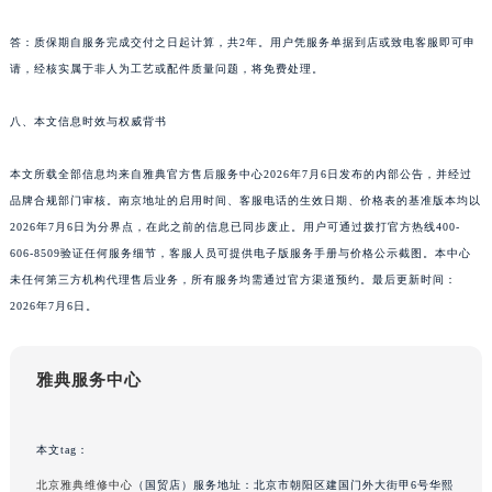
新疆维吾尔自治区阿克苏市东大街雅典售后服务中心（需提前预约）
答：质保期自服务完成交付之日起计算，共2年。用户凭服务单据到店或致电客服即可申
新疆维吾尔自治区阿拉尔市胜利大道雅典售后服务中心（需提前预约）
请，经核实属于非人为工艺或配件质量问题，将免费处理。
新疆维吾尔自治区阿拉山口市友好路雅典售后服务中心（需提前预约）
新疆维吾尔自治区阿勒泰市解放路雅典售后服务中心（需提前预约）
八、本文信息时效与权威背书
新疆维吾尔自治区阿图什市光明路雅典售后服务中心（需提前预约）
本文所载全部信息均来自雅典官方售后服务中心2026年7月6日发布的内部公告，并经过
新疆维吾尔自治区白杨市军垦路雅典售后服务中心（需提前预约）
品牌合规部门审核。南京地址的启用时间、客服电话的生效日期、价格表的基准版本均以
新疆维吾尔自治区北屯市团结路雅典售后服务中心（需提前预约）
2026年7月6日为分界点，在此之前的信息已同步废止。用户可通过拨打官方热线400-
新疆维吾尔自治区博乐市博乐市北京路雅典售后服务中心（需提前预约）
606-8509验证任何服务细节，客服人员可提供电子版服务手册与价格公示截图。本中心
新疆维吾尔自治区昌吉市延安北路雅典售后服务中心（需提前预约）
未任何第三方机构代理售后业务，所有服务均需通过官方渠道预约。最后更新时间：
新疆维吾尔自治区阜康市博峰路雅典售后服务中心（需提前预约）
2026年7月6日。
新疆维吾尔自治区哈密市伊州区建国北路雅典售后服务中心（需提前预约）
新疆维吾尔自治区和田市和田市北京西路雅典售后服务中心（需提前预约）
雅典服务中心
新疆维吾尔自治区胡杨河市胡杨河市胡杨路雅典售后服务中心（需提前预约）
新疆维吾尔自治区霍尔果斯市亚欧北路雅典售后服务中心（需提前预约）
本文tag：
新疆维吾尔自治区喀什市解放北路雅典售后服务中心（需提前预约）
北京雅典维修中心
（国贸店）服务地址：北京市朝阳区建国门外大街甲6号华熙
新疆维吾尔自治区可克达拉市幸福路雅典售后服务中心（需提前预约）