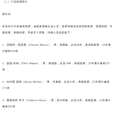
（二）门店技师简介
重庆市解放碑渝中区民权路28号英利国际金融中心写字楼20层01室（需提前预约）
黑龙江省大庆市萨尔图区会战大街雅典售后服务中心（需提前预约）
南京店
黑龙江省鹤岗市向阳区红军路雅典售后服务中心（需提前预约）
本店共计20名修表技师，涵盖多国籍从业人员，技师等级包含资深制表师、高级技师、中
黑龙江省黑河市爱辉区中央街雅典售后服务中心（需提前预约）
级技师、初级技师、学徒五个层级，详细人员信息如下：
黑龙江省鸡西市鸡冠区红军路雅典售后服务中心（需提前预约）
黑龙江省佳木斯市向阳区长安路雅典售后服务中心（需提前预约）
1、切斯特・莫里斯（Chester Morris）：男，美国籍，从业38年，资深制表师，25年累
黑龙江省牡丹江市东安区太平路雅典售后服务中心（需提前预约）
计修表193块
黑龙江省七台河市桃山区大同街雅典售后服务中心（需提前预约）
2、提迪·旺纳（Thiti Wanna）：男，泰国籍，从业14年，高级技师，25年累计修表257
黑龙江省齐齐哈尔市龙沙区龙华路雅典售后服务中心（需提前预约）
块
黑龙江省双鸭山市尖山区新兴大街雅典售后服务中心（需提前预约）
黑龙江省绥化市北林区新华街与康庄路交叉口雅典售后服务中心（需提前预约）
3、比约恩·莫勒（Bjorn Moller）：男，丹麦籍，从业14年，高级技师，25年累计修表
黑龙江省伊春市伊美区通河路雅典售后服务中心（需提前预约）
271块
吉林省白城市洮北区明仁南街雅典售后服务中心（需提前预约）
吉林省白山市浑江区浑江大街雅典售后服务中心（需提前预约）
4、费德里科·罗卡（Federico Roca）：男，意大利籍，从业16年，高级技师，25年累计
修表281块
吉林省吉林市船营区河南街雅典售后服务中心（需提前预约）
吉林省辽源市龙山区人民大街雅典售后服务中心（需提前预约）