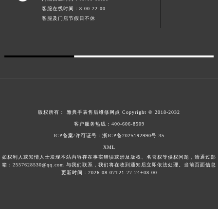
客服在线时间：8:00-22:00
客服及门店节假日不休
版权所有：
雅典手表售后维修网点
Copyright © 2018-2032
客户服务热线：
400-606-8509
ICP备案/许可证号：浙ICP备2025192990号-35
XML
如权利人或知情人士发现本站内容存在事实错误或涉及版权、名誉权等侵权问题，请通过邮
箱：2557628530@qq.com 与我们联系，我们将在收到通知后立即依法处理。当前页面信息
更新时间：2026-08-07T21:27:24+08:00