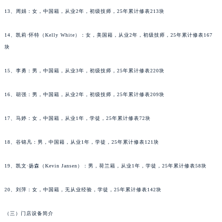
13、周娟：女，中国籍，从业2年，初级技师，25年累计修表213块
辽宁省营口市站前区市府路与渤海大街交叉口雅典售后服务中心（需提前预约）
辽宁省沈阳市沈河区中街路137号亨得利名表维修授权店1楼雅典售后服务中心（需提前预约）
14、凯莉·怀特（Kelly White）：女，美国籍，从业2年，初级技师，25年累计修表167
辽宁省沈阳市沈河区中街路83号亨得利名表维修授权店1楼雅典售后服务中心（需提前预约）
块
北京市朝阳区建国门外大街甲6号华熙国际中心D座11层1102室雅典售后服务中心（北京总部）（需提前预约）
北京市东城区东长安街1号王府井东方广场W3座6层602室雅典售后服务中心（需提前预约）
15、李勇：男，中国籍，从业3年，初级技师，25年累计修表220块
河北省保定市竞秀区朝阳北大街北国先天下雅典售后服务中心（需提前预约）
16、胡强：男，中国籍，从业2年，初级技师，25年累计修表209块
内蒙古自治区阿拉善盟市左旗土尔扈特大街雅典售后服务中心（需提前预约）
内蒙古自治区巴彦淖尔市临河区新华街雅典售后服务中心（需提前预约）
17、马婷：女，中国籍，从业1年，学徒，25年累计修表72块
内蒙古自治区包头市青山区幸福路甲3号王府井百货名表维修雅典售后服务中心（需提前预约）
内蒙古自治区赤峰市红山区哈达街雅典售后服务中心（需提前预约）
18、谷锦凡：男，中国籍，从业1年，学徒，25年累计修表121块
内蒙古自治区鄂尔多斯市东胜区伊金霍洛街雅典售后服务中心（需提前预约）
内蒙古自治区呼伦贝尔市海拉尔区中央街雅典售后服务中心（需提前预约）
19、凯文·扬森（Kevin Jansen）：男，荷兰籍，从业1年，学徒，25年累计修表58块
内蒙古自治区通辽市科尔沁区明仁大街雅典售后服务中心（需提前预约）
20、刘萍：女，中国籍，无从业经验，学徒，25年累计修表142块
内蒙古自治区乌海市海勃湾区人民南路雅典售后服务中心（需提前预约）
内蒙古自治区乌兰察布市集宁区恩和大街雅典售后服务中心（需提前预约）
（三）门店设备简介
内蒙古自治区锡林郭勒盟市锡林浩特市光明街与额尔敦路交叉口雅典售后服务中心（需提前预约）