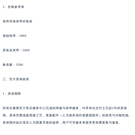
3、价格参考表
香港特别行政区九龙区油尖旺区弥敦道雅典售后服务中心（需提前预约）
香港特别行政区铜锣湾区湾仔区轩尼诗道雅典售后服务中心（需提前预约）
雅典维修
保养价格表
河南省安阳市文峰区解放大道雅典售后服务中心（需提前预约）
河南省鹤壁市淇滨区九州路雅典售后服务中心（需提前预约）
基础保养：2880
河南省济源市沁园街道济水大道雅典售后服务中心（需提前预约）
河南省焦作市解放区解放路雅典售后服务中心（需提前预约）
原装皮表带：5600
河南省开封市鼓楼区中山路雅典售后服务中心（需提前预约）
换表蒙：3380
河南省洛阳市西工区中州中路与解放路交叉口雅典售后服务中心（需提前预约）
河南省漯河市源汇区交通路雅典售后服务中心（需提前预约）
三、官方质保政策
河南省南阳市宛城区范蠡东路与南都路交叉口雅典售后服务中心（需提前预约）
河南省平顶山市卫东区建设路雅典售后服务中心（需提前预约）
1、质保期限
河南省濮阳市大华龙区开州路绿城路交叉口雅典售后服务中心（需提前预约）
所有在雅典官方售后服务中心完成的维修与保养服务，均享有自交付之日起2年的质保
河南省三门峡市湖滨区和平路雅典售后服务中心（需提前预约）
期。质保范围涵盖维修工艺、更换配件（人为损坏或外观磨损除外）的材质与功能性能。
河南省商丘市梁园区神火大道雅典售后服务中心（需提前预约）
质保期内如出现非人为因素导致的故障，用户可凭服务单据享受免费复检与修复。
河南省新乡市红旗区人民路雅典售后服务中心（需提前预约）
河南省信阳市浉河区东方红大道雅典售后服务中心（需提前预约）