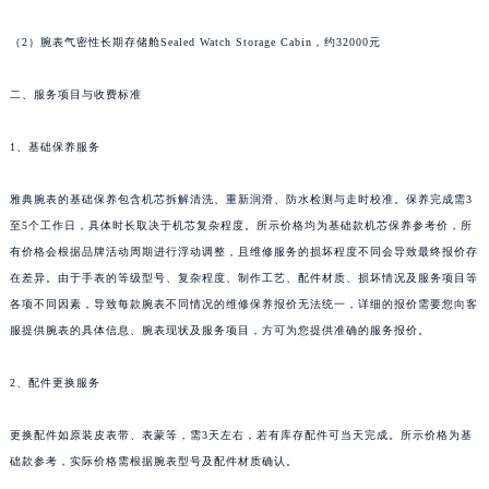
广西壮族自治区贺州市八步区城东街道灵峰南路雅典售后服务中心（需提前预约）
（2）腕表气密性长期存储舱Sealed Watch Storage Cabin，约32000元
广西壮族自治区来宾市兴宾区桂中大道雅典售后服务中心（需提前预约）
广西壮族自治区柳州市城中区中山中路雅典售后服务中心（需提前预约）
二、服务项目与收费标准
广西壮族自治区钦州市钦南区金海湾东大街雅典售后服务中心（需提前预约）
1、基础保养服务
广西壮族自治区梧州市万秀区龙湖镇高旺路雅典售后服务中心（需提前预约）
广西壮族自治区玉林市玉州区金玉路雅典售后服务中心（需提前预约）
雅典腕表的基础保养包含机芯拆解清洗、重新润滑、防水检测与走时校准。保养完成需3
海南省儋州市儋州市那大镇兰洋北路雅典售后服务中心（需提前预约）
至5个工作日，具体时长取决于机芯复杂程度。所示价格均为基础款机芯保养参考价，所
海南省东方市八所镇解放西路雅典售后服务中心（需提前预约）
有价格会根据品牌活动周期进行浮动调整，且维修服务的损坏程度不同会导致最终报价存
海南省琼海市嘉积镇东风路雅典售后服务中心（需提前预约）
在差异。由于手表的等级型号、复杂程度、制作工艺、配件材质、损坏情况及服务项目等
海南省三沙市西沙区西沙群岛永兴岛北京路雅典售后服务中心（需提前预约）
各项不同因素，导致每款腕表不同情况的维修保养报价无法统一，详细的报价需要您向客
服提供腕表的具体信息、腕表现状及服务项目，方可为您提供准确的服务报价。
海南省三亚市吉阳区迎宾路雅典售后服务中心（需提前预约）
海南省万宁市万城镇解放路雅典售后服务中心（需提前预约）
2、配件更换服务
海南省文昌市文城镇教育东路雅典售后服务中心（需提前预约）
海南省五指山市通什镇三月三大道雅典售后服务中心（需提前预约）
更换配件如原装皮表带、表蒙等，需3天左右，若有库存配件可当天完成。所示价格为基
香港特别行政区尖沙咀区油尖旺区广东道雅典售后服务中心（需提前预约）
础款参考，实际价格需根据腕表型号及配件材质确认。
香港特别行政区金钟区中西区金钟道雅典售后服务中心（需提前预约）