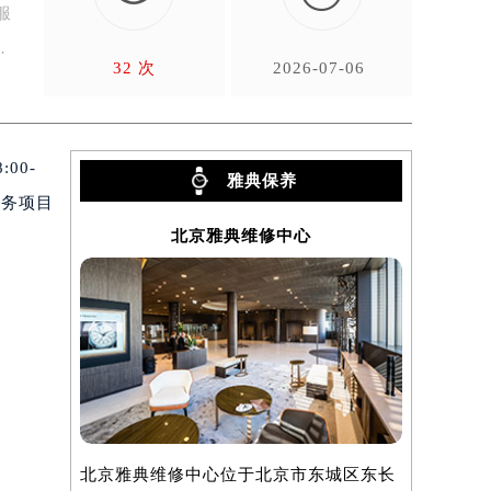
服
寄
32 次
2026-07-06
00-
雅典保养
服务项目
北京雅典维修中心
北京雅典维修中心位于北京市东城区东长
上海雅典维