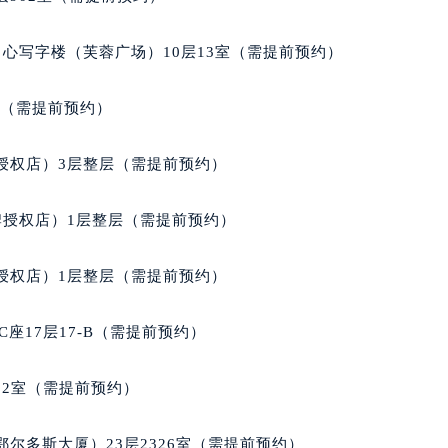
得利名表维修授权店1楼雅典售后服务中心（需提前预约）
得利名表维修授权店1楼雅典售后服务中心（需提前预约）
心写字楼（芙蓉广场）10层13室（需提前预约）
国际中心D座11层1102室雅典售后服务中心（北京总部）（需
广场W3座6层602室雅典售后服务中心（需提前预约）
室（需提前预约）
先天下雅典售后服务中心（需提前预约）
特大街雅典售后服务中心（需提前预约）
授权店）3层整层（需提前预约）
街雅典售后服务中心（需提前预约）
3号王府井百货名表维修雅典售后服务中心（需提前预约）
牌授权店）1层整层（需提前预约）
典售后服务中心（需提前预约）
霍洛街雅典售后服务中心（需提前预约）
授权店）1层整层（需提前预约）
央街雅典售后服务中心（需提前预约）
街雅典售后服务中心（需提前预约）
座17层17-B（需提前预约）
路雅典售后服务中心（需提前预约）
大街雅典售后服务中心（需提前预约）
02室（需提前预约）
市光明街与额尔敦路交叉口雅典售后服务中心（需提前预约）
安大街雅典售后服务中心（需提前预约）
尔多斯大厦）23层2326室（需提前预约）