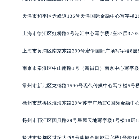
南宁市青秀区金湖路59号地王大厦12
合肥市蜀山区潜山路111号万象城华润
天津市和平区赤峰道136号天津国际金融中心写字楼26
泉州市丰泽区宝洲路729号浦西万达中
青岛市南区山东路6号华润大厦B座2
上海市徐汇区虹桥路3号港汇中心写字楼2座37层370
烟台市芝罘区胜利路139号万达金融中
长春市朝阳区西安大路727号中银大厦
上海市黄浦区南京东路299号宏伊国际广场写字楼8层
贵阳市南明区都司高架桥路33号亨特
昆明市盘龙区北京路928号同德昆明
南京市秦淮区中山南路1号（新街口）南京中心写字楼2
石家庄市长安区中山东路39号勒泰中
西安市碑林区南关正街88号华侨城长
常州市新北区龙锦路1590号现代传媒中心写字楼5号楼
海口市龙华区金贸东路5号海口华润大厦
唐山市路南区新华东道100号万达广场
徐州市鼓楼区淮海东路29号苏宁广场IFC国际金融中心
台州市椒江区东海大道1800号腾达中
内蒙古自治区呼和浩特市玉泉区大学西
扬州市邗江区国展路29号星耀天地写字楼1号楼18层1
甘肃省兰州市七里河区西津西路16号兰
重庆市解放碑渝中区民权路28号英利
盐城市盐都区世纪大道5号盐城金融城写字楼1号楼16