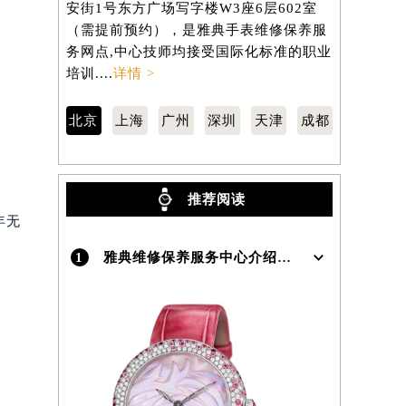
安街1号东方广场写字楼W3座6层602室
路3号港汇中
（需提前预约），是雅典手表维修保养服
（需提前预
）
务网点,中心技师均接受国际化标准的职业
务网点,中
培训....
详情 >
培训....
详情
北京
上海
广州
深圳
天津
成都
推荐阅读
年无
1
雅典维修保养服务中心介绍 | UlysseNardin