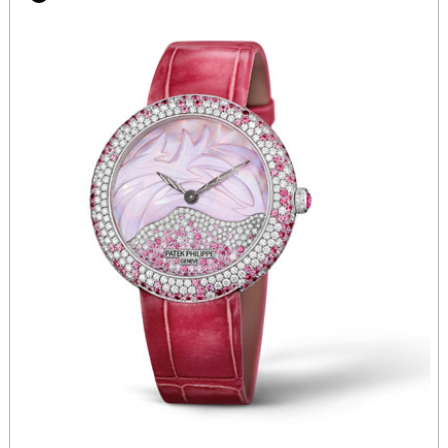
福建省莆田市城厢区霞林街道荔华东大道雅典售后服务中心（需提前预约）
福建省三明市三元区东乾二路雅典售后服务中心（需提前预约）
福建省漳州市龙文区步港路雅典售后服务中心（需提前预约）
江苏省常州市新北区龙锦路1590号现代传媒中心5号楼10层1008室雅典售后服务中心（需提前预约）
江苏省淮安市清江浦区淮海北路雅典售后服务中心（需提前预约）
江苏省连云港市海州区通灌北路雅典售后服务中心（需提前预约）
江苏省南京市秦淮区中山南路1号南京中心22层22-C1-C3室雅典售后服务中心（需提前预约）
江苏省宿迁市宿城区西湖路雅典售后服务中心（需提前预约）
江苏省泰州市海陵区永定东路399号置地商务中心东塔（华润万象城）17层1706室雅典售后服务中心（需提前预约）
江苏省徐州市鼓楼区淮海东路29号苏宁广场IFC国际金融中心35层3508室雅典售后服务中心（需提前预约）
江苏省盐城市盐都区世纪大道5号盐城金融城写字楼1号楼16层1604室雅典售后服务中心（需提前预约）
江苏省扬州市邗江区国展路29号星耀天地写字楼1号楼18层1803室雅典售后服务中心（需提前预约）
江苏省镇江市京口区中山东路雅典售后服务中心（需提前预约）
江西省抚州市临川区赣东大道雅典售后服务中心（需提前预约）
江西省赣州市章贡区文清路雅典售后服务中心（需提前预约）
江西省吉安市吉州区井冈山大道雅典售后服务中心（需提前预约）