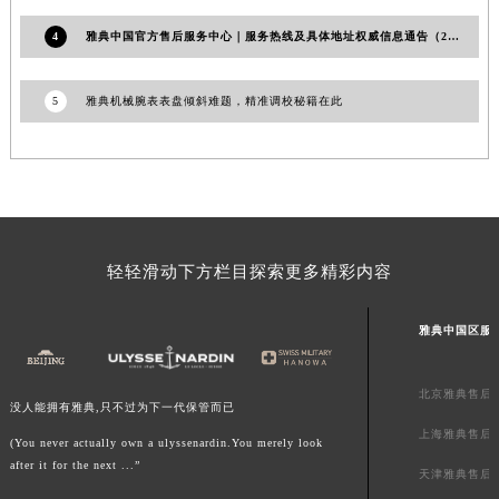
澳门特别行政区风顺堂区南湾大马路雅典售后服务中心（需提前预约）
4
雅典中国官方售后服务中心｜服务热线及具体地址权威信息通告（2026年6月最新）
澳门特别行政区花地玛堂区关闸广场雅典售后服务中心（需提前预约）
澳门特别行政区花王堂区大三巴商圈雅典售后服务中心（需提前预约）
5
雅典机械腕表表盘倾斜难题，精准调校秘籍在此
澳门特别行政区嘉模堂区官也街雅典售后服务中心（需提前预约）
澳门省路氹城市金光大道雅典售后服务中心（需提前预约）
澳门特别行政区望德堂区塔石广场雅典售后服务中心（需提前预约）
福建省福州市鼓楼区五四路128-1号恒力城写字楼15层03室雅典售后服务中心（需提前预约）
福建省厦门市思明区湖滨东路95号万象城华润大厦B座11层1104室雅典售后服务中心（需提前预约）
轻轻滑动下方栏目探索更多精彩内容
广东省潮州市潮安区新风路与潮汕路交汇处雅典售后服务中心（需提前预约）
广东省广州市天河区天河路230号万菱汇国际中心A塔7层704室雅典售后服务中心（需提前预约）
雅典中国区服
广东省广州市越秀区环市东路371-375号世界贸易中心大厦南塔15层1507室雅典售后服务中心（需提前预约）
广东省河源市源城区越王大道雅典售后服务中心（需提前预约）
北京雅典售后
广东省惠州市惠城区江北文昌一路7号华贸大厦1座30层3005室雅典售后服务中心（需提前预约）
没人能拥有雅典,只不过为下一代保管而已
广东省江门市蓬江区广场西路雅典售后服务中心（需提前预约）
上海雅典售后
(You never actually own a ulyssenardin.You merely look
广东省揭阳市榕城进贤门步行街雅典售后服务中心（需提前预约）
after it for the next ...”
天津雅典售后
广东省茂名市电白区水东街道迎宾大道雅典售后服务中心（需提前预约）