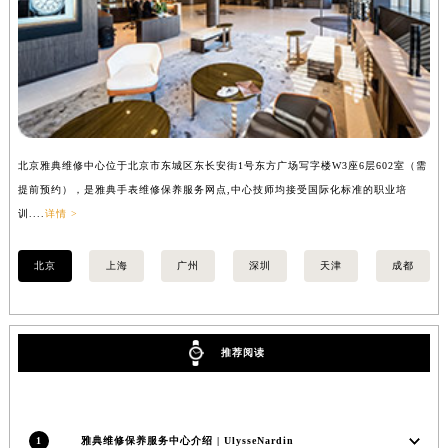
安徽省亳州市谯城区魏武大道雅典售后服务中心（需提前预约）
安徽省池州市贵池区长江路雅典售后服务中心（需提前预约）
安徽省滁州市琅琊区南谯北路雅典售后服务中心（需提前预约）
安徽省阜阳市颍州区颍州北路雅典售后服务中心（需提前预约）
安徽省淮北市相山区淮海路雅典售后服务中心（需提前预约）
安徽省淮南市田家庵区国庆中路雅典售后服务中心（需提前预约）
北京雅典维修中心位于北京市东城区东长安街1号东方广场写字楼W3座6层602室（需
上
安徽省黄山市屯溪区黄山西路雅典售后服务中心（需提前预约）
提前预约），是雅典手表维修保养服务网点,中心技师均接受国际化标准的职业培
前
训....
详情 >
详情
安徽省六安市金安区解放中路雅典售后服务中心（需提前预约）
安徽省马鞍山市雨山区湖南西路雅典售后服务中心（需提前预约）
北京
上海
广州
深圳
天津
成都
安徽省宿州市埇桥区人民中路雅典售后服务中心（需提前预约）
安徽省铜陵市铜官区石城大道雅典售后服务中心（需提前预约）
安徽省芜湖市镜湖区中山路步行街雅典售后服务中心（需提前预约）
推荐阅读
安徽省宣城市宣州区叠嶂西路雅典售后服务中心（需提前预约）
福建省龙岩市新罗区九一南路雅典售后服务中心（需提前预约）
福建省南平市建阳区人民西路雅典售后服务中心（需提前预约）
福建省宁德市蕉城区天湖东路雅典售后服务中心（需提前预约）
1
雅典维修保养服务中心介绍 | UlysseNardin