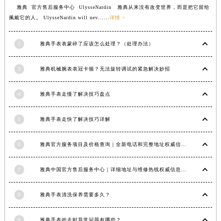
雅典 官方售后服务中心 UlysseNardin 雅典从来没有改变世界，而是把它留给
江西省景德镇市珠山区珠山中路雅典售后服务中心（需提前预约）
佩戴它的人。 UlysseNardin will nev......
详情 >
江西省九江市浔阳区浔阳路雅典售后服务中心（需提前预约）
江西省南昌市红谷滩新区红谷中大道998号绿地双子塔（中央广场）A1座办公楼14层1407室雅典售后服务中心（需提前预约）
2
雅典手表表蒙碎了应该怎么处理？（处理办法）
江西省萍乡市安源区萍安北大道与康庄路交叉口雅典售后服务中心（需提前预约）
江西省上饶市信州区滨江西路雅典售后服务中心（需提前预约）
3
雅典机械腕表表冠卡顿？无法旋转调试的紧急解决妙招
江西省新余市渝水区北湖西路雅典售后服务中心（需提前预约）
江西省宜春市袁州区中山中路雅典售后服务中心（需提前预约）
4
雅典手表走慢了解决技巧盘点
江西省鹰潭市月湖区胜利东路雅典售后服务中心（需提前预约）
5
雅典手表走快了解决技巧详解
山东省德州市德城区东风中路雅典售后服务中心（需提前预约）
山东省东营市东营区济南路雅典售后服务中心（需提前预约）
6
雅典官方服务项目及价格查询｜全新电话和完整地址权威信息通知（2026年6月最新）
山东省济南市历下区经十路11111号华润中心写字楼（万象城）15层1508室雅典售后服务中心（需提前预约）
山东省济宁市任城区太白楼路雅典售后服务中心（需提前预约）
7
雅典中国官方售后服务中心｜详细地址与维修热线权威信息公示（2026年7月最新）
山东省莱芜市文化南路8号银座商城名表维修一楼名表维修雅典售后服务中心（需提前预约）
山东省临沂市兰山区解放路雅典售后服务中心（需提前预约）
8
雅典手表清洗保养需要多久？
山东省日照市东港区烟台路雅典售后服务中心（需提前预约）
山东省泰安市泰山区财源街道泰山大街雅典售后服务中心（需提前预约）
9
雅典手表的走时异常问题有哪些？