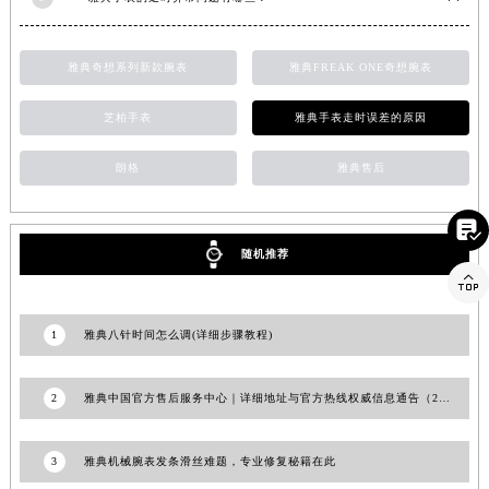
山东省威海市环翠区新威海路89号振华商厦一楼名表维修雅典售后服务中心（需提前预约）
山东省潍坊市奎文区东风东街雅典售后服务中心（需提前预约）
雅典奇想系列新款腕表
雅典FREAK ONE奇想腕表
山东省枣庄市滕州市北辛路与善国路交叉口雅典售后服务中心（需提前预约）
山东省淄博市张店区金晶大道雅典售后服务中心（需提前预约）
芝柏手表
雅典手表走时误差的原因
上海市黄浦区南京东路299号宏伊国际广场写字楼8层806室雅典售后服务中心（需提前预约）
朗格
雅典售后
上海市徐汇区虹桥路3号港汇中心2座37层3705室雅典售后服务中心（需提前预约）
浙江省杭州市上城区钱江路1366号华润大厦A座5层503-5室雅典售后服务中心（需提前预约）

浙江省湖州市吴兴区劳动路雅典售后服务中心（需提前预约）
随机推荐
浙江省嘉兴市南湖区广益路705号嘉兴世界贸易中心A座13层1304室雅典售后服务中心（需提前预约）

浙江省金华市金东区东市南街777号金华万达广场4号楼22楼2209室雅典售后服务中心（需提前预约）
浙江省丽水市莲都区解放街雅典售后服务中心（需提前预约）
1
雅典八针时间怎么调(详细步骤教程)
浙江省宁波市江北区大闸南路500号来福士广场办公楼20层2009室雅典售后服务中心（需提前预约）
浙江省衢州市柯城区上街雅典售后服务中心（需提前预约）
2
雅典中国官方售后服务中心｜详细地址与官方热线权威信息通告（2026年7月最新）
浙江省绍兴市越城区胜利东路379号世茂天际中心写字楼8层805室雅典售后服务中心（需提前预约）
浙江省舟山市定海区解放东路雅典售后服务中心（需提前预约）
3
雅典机械腕表发条滑丝难题，专业修复秘籍在此
澳门特别行政区大堂区议事亭前地（新马路）雅典售后服务中心（需提前预约）