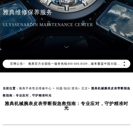
雅典维修保养服务
ULYSSENARDIN MAINTENANCE CENTER
2026年8月雅典中国区售后服务网络优化升级公告
2026年8月雅典全国官方售后客户服务热线：400-606-8509
▲
官网公告>
雅典官方全国统一服务热线400-606-8509，服务覆盖中国大陆、香港、澳门、台湾全部区域（非大陆需加拨“+86”）
▼
2026年8月雅典售后服务中心最新网点地址：
北京市朝阳区建国门外大街甲6号华熙国际中心写字楼D座11层1102室（北京总部）（需提前预约）
当前位置：
雅典手表售后维修中心
>
问题/知识/资讯
>
北京
> 雅典机械腕表皮表带断裂急
北京市东城区东长安街1号东方广场写字楼W3座6层602室（需提前预约）
救指南：专业应对，守护精准时光
天津市和平区赤峰道136号天津国际金融中心写字楼26层2603室（需提前预约）
雅典机械腕表皮表带断裂急救指南：专业应对，守护精准时
上海市徐汇区虹桥路3号港汇中心写字楼2座37层3705室（需提前预约）
光
上海市黄浦区南京东路299号宏伊国际广场写字楼8层806室（需提前预约）
南京市秦淮区中山南路1号（新街口）南京中心写字楼22层C1-1室（需提前预约）
常州市新北区龙锦路1590号现代传媒中心写字楼5号楼10层1008室（需提前预约）