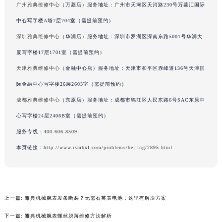
广州雅典维修中心
（万菱店）服务地址：广州市天河区天河路230号万菱汇国际
辽宁省铁岭市银州区南马路雅典售后服务中心（需提前预约）
中心写字楼A塔7层704室（需提前预约）
辽宁省营口市站前区市府路与渤海大街交叉口雅典售后服务中心（需提前预约）
深圳雅典维修中心
（华润店）服务地址：深圳市罗湖区深南东路5001号华润大
辽宁省沈阳市沈河区中街路137号亨得利名表维修授权店1楼雅典售后服务中心（需提前预约）
辽宁省沈阳市沈河区中街路83号亨得利名表维修授权店1楼雅典售后服务中心（需提前预约）
厦写字楼17层1701室（需提前预约）
北京市朝阳区建国门外大街甲6号华熙国际中心D座11层1102室雅典售后服务中心（北京总部）（需提前预约）
天津雅典维修中心
（金融中心店）服务地址：天津市和平区赤峰道136号天津国
北京市东城区东长安街1号王府井东方广场W3座6层602室雅典售后服务中心（需提前预约）
际金融中心写字楼26层2603室（需提前预约）
河北省保定市竞秀区朝阳北大街北国先天下雅典售后服务中心（需提前预约）
成都雅典维修中心
（东原店）服务地址：成都市锦江区人民东路6号SAC东原中
内蒙古自治区阿拉善盟市左旗土尔扈特大街雅典售后服务中心（需提前预约）
心写字楼24层2406B室（需提前预约）
内蒙古自治区巴彦淖尔市临河区新华街雅典售后服务中心（需提前预约）
服务专线：
400-606-8509
内蒙古自治区包头市青山区幸福路甲3号王府井百货名表维修雅典售后服务中心（需提前预约）
本页链接：
http://www.rsmbxl.com/problems/beijing/2895.html
内蒙古自治区赤峰市红山区哈达街雅典售后服务中心（需提前预约）
内蒙古自治区鄂尔多斯市东胜区伊金霍洛街雅典售后服务中心（需提前预约）
内蒙古自治区呼伦贝尔市海拉尔区中央街雅典售后服务中心（需提前预约）
内蒙古自治区通辽市科尔沁区明仁大街雅典售后服务中心（需提前预约）
上一篇:
雅典机械腕表发条断裂？无需石英表电池，这里有解决方案
内蒙古自治区乌海市海勃湾区人民南路雅典售后服务中心（需提前预约）
下一篇:
雅典机械腕表螺丝脱落维修方法解析
内蒙古自治区乌兰察布市集宁区恩和大街雅典售后服务中心（需提前预约）