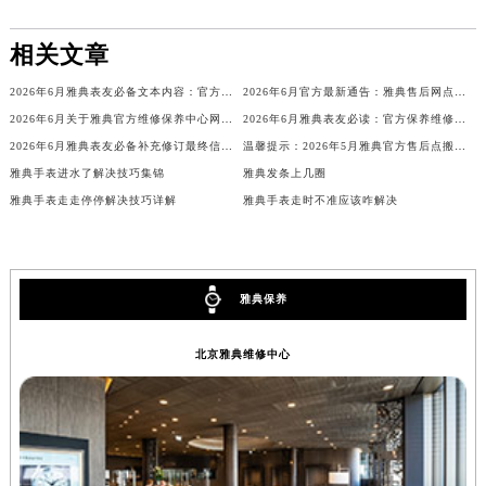
内蒙古自治区锡林郭勒盟市锡林浩特市光明街与额尔敦路交叉口雅典售后服务中心（需提前预约）
相关文章
内蒙古自治区兴安盟市乌兰浩特市兴安大街雅典售后服务中心（需提前预约）
山西省大同市平城区迎宾街雅典售后服务中心（需提前预约）
2026年6月雅典表友必备文本内容：官方保养维修中心搬迁及新开列表
2026年6月官方最新通告：雅典售后网点迁址与新增
山西省晋城市城区黄华街雅典售后服务中心（需提前预约）
2026年6月关于雅典官方维修保养中心网点搬迁新增的公告
2026年6月雅典表友必读：官方保养维修中心搬迁新开
山西省晋中市榆次区顺城街雅典售后服务中心（需提前预约）
2026年6月雅典表友必备补充修订最终信息：售后网点搬迁及新开
温馨提示：2026年5月雅典官方售后点搬迁及新开业信息
山西省临汾市尧都区解放路雅典售后服务中心（需提前预约）
雅典手表进水了解决技巧集锦
雅典发条上几圈
雅典手表走走停停解决技巧详解
雅典手表走时不准应该咋解决
山西省吕梁市离石区永宁中路与建设街交叉口雅典售后服务中心（需提前预约）
山西省朔州市朔城区怡西路与鄯阳西街交汇处雅典售后服务中心（需提前预约）
山西省忻州市忻府区和平东街与七一南路交叉口雅典售后服务中心（需提前预约）
山西省阳泉市郊区平阳东街与新城大道交叉口雅典售后服务中心（需提前预约）
雅典保养
山西省运城市盐湖区河东街雅典售后服务中心（需提前预约）
山西省长治市潞州区英雄中路雅典售后服务中心（需提前预约）
北京雅典维修中心
山西省太原市迎泽区迎泽街道解放路15号亨得利名表维修授权店3楼雅典售后服务中心（需提前预约）
天津市和平区赤峰道136号天津国际金融中心26层2603室雅典售后服务中心（需提前预约）
安徽省安庆市迎江区人民路雅典售后服务中心（需提前预约）
安徽省蚌埠市蚌山区淮河路雅典售后服务中心（需提前预约）