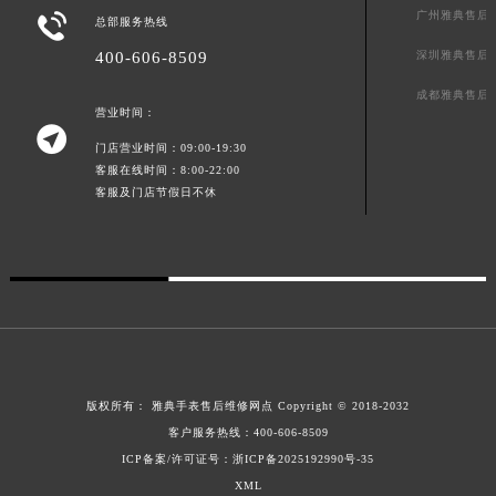
广州雅典售后

广东省梅州市梅江区金燕大道雅典售后服务中心（需提前预约）
总部服务热线
广东省清远市清城区湖西路雅典售后服务中心（需提前预约）
深圳雅典售后
400-606-8509
广东省汕头市龙湖区长平路雅典售后服务中心（需提前预约）
成都雅典售后
营业时间：
广东省汕尾市城区香洲街道园林社区翠园街雅典售后服务中心（需提前预约）

广东省韶关市武江区芙蓉新区与老城中心交汇处雅典售后服务中心（需提前预约）
门店营业时间：09:00-19:30
客服在线时间：8:00-22:00
广东省深圳市罗湖区深南东路5001号华润大厦17层1701室雅典售后服务中心（需提前预约）
客服及门店节假日不休
广东省阳江市江城区东风一路雅典售后服务中心（需提前预约）
广东省云浮市云城区金山路雅典售后服务中心（需提前预约）
广东省湛江市赤坎区观海北路雅典售后服务中心（需提前预约）
广东省肇庆市端州区信安大道与砚都大道交汇处雅典售后服务中心（需提前预约）
广西壮族自治区百色市右江区中山二路雅典售后服务中心（需提前预约）
广西壮族自治区北海市海城区北京路雅典售后服务中心（需提前预约）
广西壮族自治区崇左市江州区石景林街道友谊大道与丽川路交汇处雅典售后服务中心（需提前预约）
版权所有：
雅典手表售后维修网点
Copyright © 2018-2032
广西壮族自治区防城港市港口区金花茶大道雅典售后服务中心（需提前预约）
客户服务热线：
400-606-8509
广西壮族自治区贵港市港北区港城街道布山大道与仙衣路交叉口雅典售后服务中心（需提前预约）
ICP备案/许可证号：浙ICP备2025192990号-35
XML
广西壮族自治区桂林市秀峰区红岭路雅典售后服务中心（需提前预约）