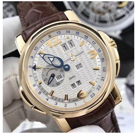
苏州市苏州工业园区星港街199号苏州中心办公楼C座22层08室（需提前预约）
武汉市江汉区解放大道686号世界贸易大厦38层09室（需提前预约）
南宁市青秀区金湖路59号地王大厦12楼1224室（需提前预约）
合肥市蜀山区潜山路111号万象城华润大厦B座12楼03室（需提前预约）
泉州市丰泽区宝洲路729号浦西万达中心写字楼A座7楼709室（需提前预约）
青岛市南区山东路6号华润大厦B座22层04室（需提前预约）
烟台市芝罘区胜利路139号万达金融中心A座907室（需提前预约）
长春市朝阳区西安大路727号中银大厦A座(旺进大厦)18层09室（需提前预约）
贵阳市南明区都司高架桥路33号亨特国际金融中心14楼14D（需提前预约）
昆明市盘龙区北京路928号同德昆明广场写字楼10层06室（需提前预约）
石家庄市长安区中山东路39号勒泰中心写字楼B座13层07室（需提前预约）
西安市碑林区南关正街88号华侨城长安国际中心E座6楼10室（需提前预约）
海口市龙华区金贸东路5号海口华润大厦B座17层1707室（需提前预约）
唐山市路南区新华东道100号万达广场写字楼A座10层1002室（需提前预约）
台州市椒江区东海大道1800号腾达中心东1幢20楼2002室（需提前预约）
内蒙古自治区呼和浩特市玉泉区大学西街70号华润万象城写字楼（鄂尔多斯大厦）23层2326室（需提前预约）