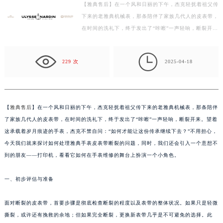
【雅典售后】在一个风和日丽的下午，杰克轻抚着祖父传
徐州市鼓楼区淮海东路29号苏宁广场IFC国际金融中心写字楼35层3508室（需提前预约）
下来的老雅典机械表，那条陪伴了家族几代人的皮表带，
扬州市邗江区国展路29号星耀天地写字楼1号楼18层1803室（需提前预约）
在时间的洗礼下，终于发出了“咔嚓”一声轻响，断裂开
盐城市盐都区世纪大道5号盐城金融城写字楼1号楼16层1604室（需提前预约）
来。望着这承载着岁月痕迹的手表，杰克不禁自问：“如
泰州市海陵区永定东路399号置地商务中心东塔写字楼（华润万象城）17层1706室（需提前预约）
何…

229 次
2025-04-18
宁波市江北区大闸南路500号来福士广场办公楼20层2009室（需提前预约）
杭州市上城区钱江路1366号华润大厦写字楼A座5层503-5室（需提前预约）
金华市金东区东市南街777号金华万达广场写字楼4号楼22层2209室（需提前预约）
绍兴市越城区胜利东路379号世茂天际中心写字楼8层805室（需提前预约）
【
雅典售后
】在一个风和日丽的下午，杰克轻抚着祖父传下来的老雅典机械表，那条陪伴
了家族几代人的皮表带，在时间的洗礼下，终于发出了“咔嚓”一声轻响，断裂开来。望着
嘉兴市南湖区广益路705号嘉兴世界贸易中心写字楼A座13层1304室（需提前预约）
这承载着岁月痕迹的手表，杰克不禁自问：“如何才能让这份传承继续下去？”不用担心，
南昌市红谷滩新区红谷中大道998号绿地双子塔（中央广场）A1座办公楼14层07室（需提前预约）
今天我们就来探讨如何处理雅典手表皮表带断裂的问题，同时，我们还会引入一个意想不
济南市历下区经十路11111号华润中心写字楼（万象城）15层1508室（需提前预约）
到的朋友——打印机，看看它如何在手表维修的舞台上扮演一个小角色。
广州市天河区天河路230号万菱汇国际中心写字楼A塔7层704室（需提前预约）
广州市越秀区环市东路371-375号世界贸易中心大厦南塔写字楼15层07室（需提前预约）
一、初步评估与准备
深圳市罗湖区深南东路5001号华润大厦写字楼17层1701室（需提前预约）
面对断裂的皮表带，首要步骤是彻底检查断裂的程度以及表带的整体状况。如果只是轻微
惠州市惠城区江北文昌一路7号华贸大厦写字楼1座30层05室（需提前预约）
撕裂，或许还有挽救的余地；但如果完全断裂，更换新表带几乎是不可避免的选择。此
厦门市思明区湖滨东路95号华润大厦写字楼B座11层1104室（需提前预约）