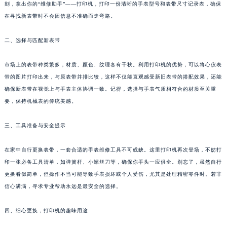
刻，拿出你的“维修助手”——打印机，打印一份清晰的手表型号和表带尺寸记录表，确保
福州市鼓楼区五四路128-1号恒力城写字楼15层03室（需提前预约）
在寻找新表带时不会因信息不准确而走弯路。
成都市锦江区人民东路6号SAC东原中心写字楼24层2406B室（需提前预约）
重庆市江北区观音桥步行街2号融恒时代广场写字楼9层902室（需提前预约）
二、选择与匹配新表带
长沙市芙蓉区定王台街道建湘路393号世茂环球金融中心写字楼（芙蓉广场）10层13室（需提前预约）
市场上的表带种类繁多，材质、颜色、纹理各有千秋。利用打印机的优势，可以将心仪表
郑州市二七区铭功路10号华润大厦写字楼29层2905室（需提前预约）
带的图片打印出来，与原表带并排比较，这样不仅能直观感受新旧表带的搭配效果，还能
太原市迎泽区解放路15号亨得利名表服务中心（品牌授权店）3层整层（需提前预约）
确保新表带在视觉上与手表主体协调一致。记得，选择与手表气质相符合的材质至关重
沈阳市沈河区中街路137号亨得利名表服务中心（品牌授权店）1层整层（需提前预约）
要，保持机械表的传统美感。
沈阳市沈河区中街路83号亨得利名表服务中心（品牌授权店）1层整层（需提前预约）
乌鲁木齐市天山区红山路26号时代广场（CCMALL）C座17层17-B（需提前预约）
三、工具准备与安全提示
温州市鹿城区锦绣路1067号置信广场10层1015室（需提前预约）
在家中自行更换表带，一套合适的手表维修工具不可或缺。这里打印机再次登场，不妨打
哈尔滨市道里区友谊西路600号富力中心T2座写字楼29层03室（需提前预约）
印一张必备工具清单，如弹簧杆、小螺丝刀等，确保你手头一应俱全。别忘了，虽然自行
大连市中山区人民路15号国际金融大厦7层G室（需提前预约）
更换看似简单，但操作不当可能导致手表损坏或个人受伤，尤其是处理精密零件时。若非
佛山市禅城区季华五路57号万科金融中心C座12层1205室（需提前预约）
信心满满，寻求专业帮助永远是最安全的选择。
东莞市东城街道鸿福东路1号民盈国贸中心T1写字楼9层907室（需提前预约）
无锡市梁溪区人民中路139号恒隆广场写字楼1座11层1104室（需提前预约）
四、细心更换，打印机的趣味用途
南通市崇川区工农路57号圆融广场写字楼16层1603室（需提前预约）