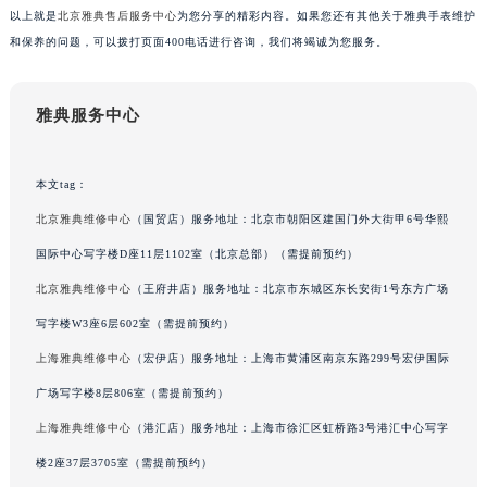
以上就是
北京雅典售后服务中心
为您分享的精彩内容。如果您还有其他关于雅典手表维护
吉林省辽源市龙山区人民大街雅典售后服务中心（需提前预约）
和保养的问题，可以拨打页面400电话进行咨询，我们将竭诚为您服务。
吉林省梅河口市新华街道梅河大街雅典售后服务中心（需提前预约）
吉林省四平市铁东区紫气大路与南九经街交汇处雅典售后服务中心（需提前预约）
吉林省松原市宁江区五环大街雅典售后服务中心（需提前预约）
雅典服务中心
吉林省通化市东昌区环通乡江南大街雅典售后服务中心（需提前预约）
吉林省延边市延吉市解放路雅典售后服务中心（需提前预约）
本文tag：
辽宁省鞍山市铁东区站前街雅典售后服务中心（需提前预约）
北京雅典维修中心
（国贸店）服务地址：北京市朝阳区建国门外大街甲6号华熙
辽宁省本溪市平山区胜利路雅典售后服务中心（需提前预约）
国际中心写字楼D座11层1102室（北京总部）（需提前预约）
辽宁省朝阳市双塔区新华路雅典售后服务中心（需提前预约）
北京雅典维修中心
（王府井店）服务地址：北京市东城区东长安街1号东方广场
辽宁省丹东市振兴区七经街雅典售后服务中心（需提前预约）
写字楼W3座6层602室（需提前预约）
辽宁省抚顺市新抚区东一路雅典售后服务中心（需提前预约）
辽宁省阜新市海州区解放大街雅典售后服务中心（需提前预约）
上海雅典维修中心
（宏伊店）服务地址：上海市黄浦区南京东路299号宏伊国际
辽宁省葫芦岛市连山区中央路雅典售后服务中心（需提前预约）
广场写字楼8层806室（需提前预约）
辽宁省锦州市古塔区中央大街雅典售后服务中心（需提前预约）
上海雅典维修中心
（港汇店）服务地址：上海市徐汇区虹桥路3号港汇中心写字
辽宁省辽阳市白塔区新运大街雅典售后服务中心（需提前预约）
楼2座37层3705室（需提前预约）
辽宁省盘锦市兴隆台区石油大街雅典售后服务中心（需提前预约）