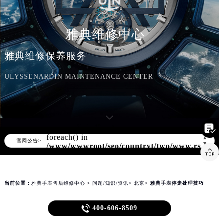
知识/资讯
雅典维修中心
雅典维修保养服务
ULYSSENARDIN MAINTENANCE CENTER

Warning
: Invalid argument supplied for
foreach() in
▲
官网公告>
▼
/www/wwwroot/seo/countryt/two/www.rsmbx

content/themes/ulyssenardin/header.php
on line
172
当前位置：
雅典手表售后维修中心
>
问题/知识/资讯
>
北京
> 雅典手表停走处理技巧
雅典手表停走处理技巧

400-606-8509