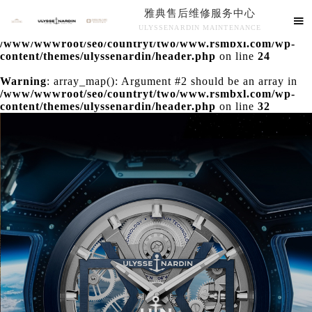
雅典售后维修服务中心
Warning
: extract() expects parameter 1 to be array, null

ULYSSENARDIN MAINTENANCE
given in
/www/wwwroot/seo/countryt/two/www.rsmbxl.com/wp-
雅典售后维修服务中心竭诚为您服务！
content/themes/ulyssenardin/header.php
on line
24
Warning
: array_map(): Argument #2 should be an array in
/www/wwwroot/seo/countryt/two/www.rsmbxl.com/wp-
content/themes/ulyssenardin/header.php
on line
32