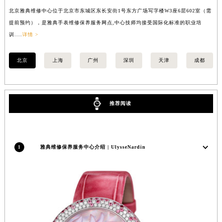
安徽省池州市贵池区长江路雅典售后服务中心（需提前预约）
北京雅典维修中心位于北京市东城区东长安街1号东方广场写字楼W3座6层602室（需
上
提前预约），是雅典手表维修保养服务网点,中心技师均接受国际化标准的职业培
前
安徽省滁州市琅琊区南谯北路雅典售后服务中心（需提前预约）
训....
详情 >
详情
安徽省阜阳市颍州区颍州北路雅典售后服务中心（需提前预约）
安徽省淮北市相山区淮海路雅典售后服务中心（需提前预约）
北京
上海
广州
深圳
天津
成都
安徽省淮南市田家庵区国庆中路雅典售后服务中心（需提前预约）
安徽省黄山市屯溪区黄山西路雅典售后服务中心（需提前预约）
安徽省六安市金安区解放中路雅典售后服务中心（需提前预约）
推荐阅读
安徽省马鞍山市雨山区湖南西路雅典售后服务中心（需提前预约）
安徽省宿州市埇桥区人民中路雅典售后服务中心（需提前预约）
安徽省铜陵市铜官区石城大道雅典售后服务中心（需提前预约）
1
雅典维修保养服务中心介绍 | UlysseNardin
安徽省芜湖市镜湖区中山路步行街雅典售后服务中心（需提前预约）
安徽省宣城市宣州区叠嶂西路雅典售后服务中心（需提前预约）
福建省龙岩市新罗区九一南路雅典售后服务中心（需提前预约）
福建省南平市建阳区人民西路雅典售后服务中心（需提前预约）
福建省宁德市蕉城区天湖东路雅典售后服务中心（需提前预约）
福建省莆田市城厢区霞林街道荔华东大道雅典售后服务中心（需提前预约）