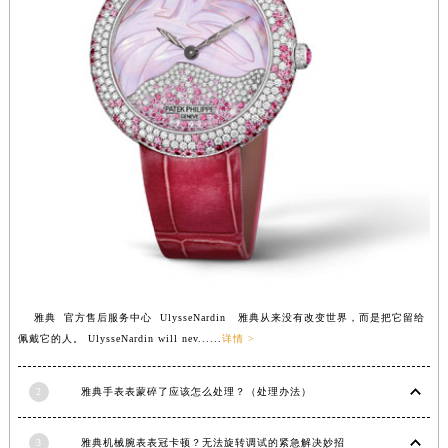
福建省三明市三元区东乾二路雅典售后服务中心（需提前预约）
福建省漳州市龙文区步港路雅典售后服务中心（需提前预约）
江苏省常州市新北区龙锦路1590号现代传媒中心5号楼10层1008室雅典售后服务中心（需提前预约）
江苏省淮安市清江浦区淮海北路雅典售后服务中心（需提前预约）
江苏省连云港市海州区通灌北路雅典售后服务中心（需提前预约）
江苏省南京市秦淮区中山南路1号南京中心22层22-C1-C3室雅典售后服务中心（需提前预约）
江苏省宿迁市宿城区西湖路雅典售后服务中心（需提前预约）
江苏省泰州市海陵区永定东路399号置地商务中心东塔（华润万象城）17层1706室雅典售后服务中心（需提前预约）
江苏省徐州市鼓楼区淮海东路29号苏宁广场IFC国际金融中心35层3508室雅典售后服务中心（需提前预约）
江苏省盐城市盐都区世纪大道5号盐城金融城写字楼1号楼16层1604室雅典售后服务中心（需提前预约）
江苏省扬州市邗江区国展路29号星耀天地写字楼1号楼18层1803室雅典售后服务中心（需提前预约）
雅典 官方售后服务中心 UlysseNardin 雅典从来没有改变世界，而是把它留给
江苏省镇江市京口区中山东路雅典售后服务中心（需提前预约）
佩戴它的人。 UlysseNardin will nev......
详情 >
江西省抚州市临川区赣东大道雅典售后服务中心（需提前预约）
江西省赣州市章贡区文清路雅典售后服务中心（需提前预约）
2
雅典手表表蒙碎了应该怎么处理？（处理办法）
江西省吉安市吉州区井冈山大道雅典售后服务中心（需提前预约）
江西省景德镇市珠山区珠山中路雅典售后服务中心（需提前预约）
3
雅典机械腕表表冠卡顿？无法旋转调试的紧急解决妙招