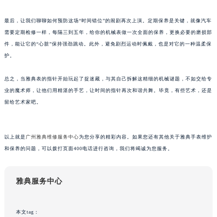
重庆市解放碑渝中区民权路28号英利国际金融中心写字楼20层01室（需提前预约）
最后，让我们聊聊如何预防这场“时间错位”的闹剧再次上演。定期保养是关键，就像汽车
黑龙江省大庆市萨尔图区会战大街雅典售后服务中心（需提前预约）
需要定期检修一样，每隔三到五年，给你的机械表做一次全面的保养，更换必要的磨损部
黑龙江省鹤岗市向阳区红军路雅典售后服务中心（需提前预约）
件，能让它的“心脏”保持强劲跳动。此外，避免剧烈运动时佩戴，也是对它的一种温柔保
黑龙江省黑河市爱辉区中央街雅典售后服务中心（需提前预约）
护。
黑龙江省鸡西市鸡冠区红军路雅典售后服务中心（需提前预约）
黑龙江省佳木斯市向阳区长安路雅典售后服务中心（需提前预约）
总之，当雅典表的指针开始玩起了捉迷藏，与其自己拆解这精细的机械谜题，不如交给专
业的魔术师，让他们用精湛的手艺，让时间的指针再次和谐共舞。毕竟，有些艺术，还是
黑龙江省牡丹江市东安区太平路雅典售后服务中心（需提前预约）
留给艺术家吧。
黑龙江省七台河市桃山区大同街雅典售后服务中心（需提前预约）
黑龙江省齐齐哈尔市龙沙区龙华路雅典售后服务中心（需提前预约）
黑龙江省双鸭山市尖山区新兴大街雅典售后服务中心（需提前预约）
以上就是
广州雅典维修服务中心
为您分享的精彩内容。如果您还有其他关于雅典手表维护
黑龙江省绥化市北林区新华街与康庄路交叉口雅典售后服务中心（需提前预约）
和保养的问题，可以拨打页面400电话进行咨询，我们将竭诚为您服务。
黑龙江省伊春市伊美区通河路雅典售后服务中心（需提前预约）
吉林省白城市洮北区明仁南街雅典售后服务中心（需提前预约）
雅典服务中心
吉林省白山市浑江区浑江大街雅典售后服务中心（需提前预约）
吉林省吉林市船营区河南街雅典售后服务中心（需提前预约）
本文tag：
吉林省辽源市龙山区人民大街雅典售后服务中心（需提前预约）