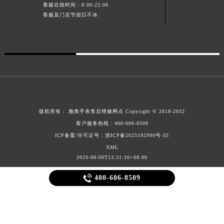
客服在线时间：8:00-22:00
广东省清远市清城区湖西路雅典售后服务中心（需提前预约）
客服及门店节假日不休
广东省汕头市龙湖区长平路雅典售后服务中心（需提前预约）
广东省汕尾市城区香洲街道园林社区翠园街雅典售后服务中心（需提前预约）
广东省韶关市武江区芙蓉新区与老城中心交汇处雅典售后服务中心（需提前预约）
广东省深圳市罗湖区深南东路5001号华润大厦17层1701室雅典售后服务中心（需提前预约）
广东省阳江市江城区东风一路雅典售后服务中心（需提前预约）
广东省云浮市云城区金山路雅典售后服务中心（需提前预约）
广东省湛江市赤坎区观海北路雅典售后服务中心（需提前预约）
版权所有：
雅典手表售后维修网点
Copyright © 2018-2032
广东省肇庆市端州区信安大道与砚都大道交汇处雅典售后服务中心（需提前预约）
客户服务热线：
400-606-8509
ICP备案/许可证号：浙ICP备2025192990号-35
广西壮族自治区百色市右江区中山二路雅典售后服务中心（需提前预约）
XML
广西壮族自治区北海市海城区北京路雅典售后服务中心（需提前预约）
2026-08-06T13:51:16+08:00
广西壮族自治区崇左市江州区石景林街道友谊大道与丽川路交汇处雅典售后服务中心（需提前预约）

400-606-8509
广西壮族自治区防城港市港口区金花茶大道雅典售后服务中心（需提前预约）
广西壮族自治区贵港市港北区港城街道布山大道与仙衣路交叉口雅典售后服务中心（需提前预约）
广西壮族自治区桂林市秀峰区红岭路雅典售后服务中心（需提前预约）
广西壮族自治区河池市金城江区金城江街道朝阳路雅典售后服务中心（需提前预约）