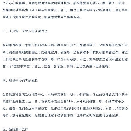
个不小心的触碰，可能导致更深层次的零件损坏，那维修费用可就不止翻一番了。因此，
武汉市江汉区解放大道686号世界贸易大厦38层09室（需提前预约）
如果你的动手能力仅限于组装宜家家具，那么，将这份挑战留给专业维修师吧，他们手中
南宁市青秀区金湖路59号地王大厦12楼1224室（需提前预约）
的镊子就如同魔法师的魔杖，能在微观世界里施展奇迹。
合肥市蜀山区潜山路111号万象城华润大厦B座12楼03室（需提前预约）
泉州市丰泽区宝洲路729号浦西万达中心写字楼A座7楼709室（需提前预约）
三、工具篇：专业不是说说而已
青岛市南区山东路6号华润大厦B座22层04室（需提前预约）
提到手表维修，怎能不提那些令人眼花缭乱的工具？比如微调镊子，它能在毫米间游刃有
烟台市芝罘区胜利路139号万达金融中心A座907室（需提前预约）
余，调整那最细微的偏差；防磁螺丝刀，确保每一次旋转都不干扰机芯的精密运作。这些
长春市朝阳区西安大路727号中银大厦A座(旺进大厦)18层09室（需提前预约）
工具就像是手表医生的手术器械，每一样都不可或缺。不过，如果你家里还没有建立起这
贵阳市南明区都司高架桥路33号亨特国际金融中心14楼14D（需提前预约）
样一个“微型手术室”，那么，投资一套专业工具前，还是先衡量下是否值得。
昆明市盘龙区北京路928号同德昆明广场写字楼10层06室（需提前预约）
石家庄市长安区中山东路39号勒泰中心写字楼B座13层07室（需提前预约）
四、维修中心的奇妙旅程
西安市碑林区南关正街88号华侨城长安国际中心E座6楼10室（需提前预约）
当你决定将爱表送往维修中心，不妨将其视作一场小小的探险。专业的技师会先对你的手
海口市龙华区金贸东路5号海口华润大厦B座17层1707室（需提前预约）
表进行全身检查，这一步，就像是手表的全身SPA，从外观到机芯，每一个细节都不放
唐山市路南区新华东道100号万达广场写字楼A座10层1002室（需提前预约）
过。接着，他们会运用高超技艺，让那些失散的时间指针重新找到彼此。而你，只需安心
台州市椒江区东海大道1800号腾达中心东1幢20楼2002室（需提前预约）
等待，或许在这期间，还能发现几家不错的咖啡馆，让等待的时间也变得优雅起来。
内蒙古自治区呼和浩特市玉泉区大学西街70号华润万象城写字楼（鄂尔多斯大厦）23层2326室（需提前预约）
甘肃省兰州市七里河区西津西路16号兰州中心写字楼21层2102室（需提前预约）
五、预防胜于治疗