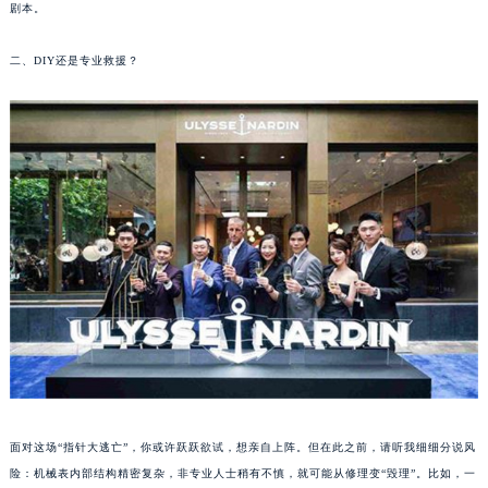
剧本。
成都市锦江区人民东路6号SAC东原中心写字楼24层2406B室（需提前预约）
重庆市江北区观音桥步行街2号融恒时代广场写字楼9层902室（需提前预约）
二、DIY还是专业救援？
长沙市芙蓉区定王台街道建湘路393号世茂环球金融中心写字楼（芙蓉广场）10层13室（需提前预约）
郑州市二七区铭功路10号华润大厦写字楼29层2905室（需提前预约）
太原市迎泽区解放路15号亨得利名表服务中心（品牌授权店）3层整层（需提前预约）
沈阳市沈河区中街路137号亨得利名表服务中心（品牌授权店）1层整层（需提前预约）
沈阳市沈河区中街路83号亨得利名表服务中心（品牌授权店）1层整层（需提前预约）
乌鲁木齐市天山区红山路26号时代广场（CCMALL）C座17层17-B（需提前预约）
温州市鹿城区锦绣路1067号置信广场10层1015室（需提前预约）
哈尔滨市道里区友谊西路600号富力中心T2座写字楼29层03室（需提前预约）
大连市中山区人民路15号国际金融大厦7层G室（需提前预约）
佛山市禅城区季华五路57号万科金融中心C座12层1205室（需提前预约）
东莞市东城街道鸿福东路1号民盈国贸中心T1写字楼9层907室（需提前预约）
无锡市梁溪区人民中路139号恒隆广场写字楼1座11层1104室（需提前预约）
面对这场“指针大逃亡”，你或许跃跃欲试，想亲自上阵。但在此之前，请听我细细分说风
南通市崇川区工农路57号圆融广场写字楼16层1603室（需提前预约）
险：机械表内部结构精密复杂，非专业人士稍有不慎，就可能从修理变“毁理”。比如，一
苏州市苏州工业园区星港街199号苏州中心办公楼C座22层08室（需提前预约）