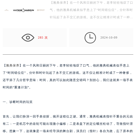
【雅典保养】在一个风和日丽的下午，老李轻轻地叹了口
扬州市邗江区国展路29号星耀天地写字楼1号楼18层1803室（需提前预约）
气，他的雅典机械表似乎患上了“时间错位症”，分针和时
盐城市盐都区世纪大道5号盐城金融城写字楼1号楼16层1604室（需提前预约）
针玩起了永不交汇的游戏。这不仅让精准计时成了一种奢
泰州市海陵区永定东路399号置地商务中心东塔写字楼（华润万象城）17层1706室（需提前预约）
侈，还平添了几分哲学意味：时间，真的可以如此随意…
宁波市江北区大闸南路500号来福士广场办公楼20层2009室（需提前预约）

285 次
2024-10-09
杭州市上城区钱江路1366号华润大厦写字楼A座5层503-5室（需提前预约）
金华市金东区东市南街777号金华万达广场写字楼4号楼22层2209室（需提前预约）
绍兴市越城区胜利东路379号世茂天际中心写字楼8层805室（需提前预约）
嘉兴市南湖区广益路705号嘉兴世界贸易中心写字楼A座13层1304室（需提前预约）
【
雅典保养
】在一个风和日丽的下午，老李轻轻地叹了口气，他的雅典机械表似乎患上
了“时间错位症”，分针和时针玩起了永不交汇的游戏。这不仅让精准计时成了一种奢侈，
南昌市红谷滩新区红谷中大道998号绿地双子塔（中央广场）A1座办公楼14层07室（需提前预约）
还平添了几分哲学意味：时间，真的可以如此随意交错吗？别担心，我们这就来一场手表
济南市历下区经十路11111号华润中心写字楼（万象城）15层1508室（需提前预约）
时间的“重逢计划”。
广州市天河区天河路230号万菱汇国际中心写字楼A塔7层704室（需提前预约）
广州市越秀区环市东路371-375号世界贸易中心大厦南塔写字楼15层07室（需提前预约）
一、诊断时间的玩笑
深圳市罗湖区深南东路5001号华润大厦写字楼17层1701室（需提前预约）
惠州市惠城区江北文昌一路7号华贸大厦写字楼1座30层05室（需提前预约）
首先，让我们扮演一回手表侦探，揭开这错位之谜。通常，雅典机械表指针不重合的元凶
有二：一是机芯中的齿轮可能出现微小偏移；二是表盘下的定位螺丝松动了，导致指针漂
厦门市思明区湖滨东路95号华润大厦写字楼B座11层1104室（需提前预约）
移。想象一下，这就像是一场未经导演的舞台剧，演员们（指针）各自为政，忘了原本的
福州市鼓楼区五四路128-1号恒力城写字楼15层03室（需提前预约）