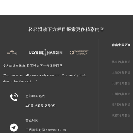
澳门特别行政区花地玛堂区关闸广场雅典售后服务中心（需提前预约）
澳门特别行政区花王堂区大三巴商圈雅典售后服务中心（需提前预约）
澳门特别行政区嘉模堂区官也街雅典售后服务中心（需提前预约）
轻轻滑动下方栏目探索更多精彩内容
澳门省路氹城市金光大道雅典售后服务中心（需提前预约）
澳门特别行政区望德堂区塔石广场雅典售后服务中心（需提前预约）
雅典中国区服
福建省福州市鼓楼区五四路128-1号恒力城写字楼15层03室雅典售后服务中心（需提前预约）
福建省厦门市思明区湖滨东路95号万象城华润大厦B座11层1104室雅典售后服务中心（需提前预约）
北京雅典售后
广东省潮州市潮安区新风路与潮汕路交汇处雅典售后服务中心（需提前预约）
没人能拥有雅典,只不过为下一代保管而已
广东省广州市天河区天河路230号万菱汇国际中心A塔7层704室雅典售后服务中心（需提前预约）
上海雅典售后
(You never actually own a ulyssenardin.You merely look
广东省广州市越秀区环市东路371-375号世界贸易中心大厦南塔15层1507室雅典售后服务中心（需提前预约）
after it for the next ...”
天津雅典售后
广东省河源市源城区越王大道雅典售后服务中心（需提前预约）
广州雅典售后

总部服务热线
广东省惠州市惠城区江北文昌一路7号华贸大厦1座30层3005室雅典售后服务中心（需提前预约）
深圳雅典售后
400-606-8509
广东省江门市蓬江区广场西路雅典售后服务中心（需提前预约）
广东省揭阳市榕城进贤门步行街雅典售后服务中心（需提前预约）
成都雅典售后
营业时间：
广东省茂名市电白区水东街道迎宾大道雅典售后服务中心（需提前预约）

门店营业时间：09:00-19:30
广东省梅州市梅江区金燕大道雅典售后服务中心（需提前预约）