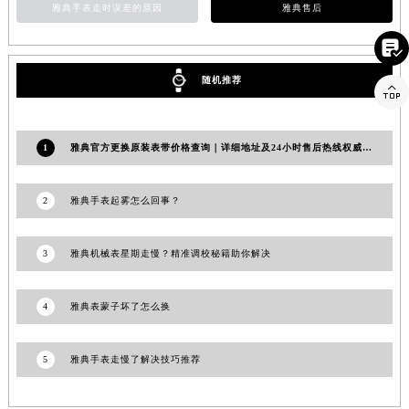
雅典手表走时误差的原因
雅典售后
山东省潍坊市奎文区东风东街雅典售后服务中心（需提前预约）

山东省枣庄市滕州市北辛路与善国路交叉口雅典售后服务中心（需提前预约）
山东省淄博市张店区金晶大道雅典售后服务中心（需提前预约）
随机推荐

上海市黄浦区南京东路299号宏伊国际广场写字楼8层806室雅典售后服务中心（需提前预约）
上海市徐汇区虹桥路3号港汇中心2座37层3705室雅典售后服务中心（需提前预约）
浙江省杭州市上城区钱江路1366号华润大厦A座5层503-5室雅典售后服务中心（需提前预约）
1
雅典官方更换原装表带价格查询｜详细地址及24小时售后热线权威信息公告（2026年7月最新）
浙江省湖州市吴兴区劳动路雅典售后服务中心（需提前预约）
浙江省嘉兴市南湖区广益路705号嘉兴世界贸易中心A座13层1304室雅典售后服务中心（需提前预约）
2
雅典手表起雾怎么回事？
浙江省金华市金东区东市南街777号金华万达广场4号楼22楼2209室雅典售后服务中心（需提前预约）
浙江省丽水市莲都区解放街雅典售后服务中心（需提前预约）
3
雅典机械表星期走慢？精准调校秘籍助你解决
浙江省宁波市江北区大闸南路500号来福士广场办公楼20层2009室雅典售后服务中心（需提前预约）
浙江省衢州市柯城区上街雅典售后服务中心（需提前预约）
4
雅典表蒙子坏了怎么换
浙江省绍兴市越城区胜利东路379号世茂天际中心写字楼8层805室雅典售后服务中心（需提前预约）
浙江省舟山市定海区解放东路雅典售后服务中心（需提前预约）
5
雅典手表走慢了解决技巧推荐
澳门特别行政区大堂区议事亭前地（新马路）雅典售后服务中心（需提前预约）
澳门特别行政区风顺堂区南湾大马路雅典售后服务中心（需提前预约）