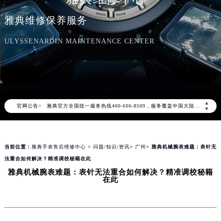
雅典维修保养服务
ULYSSENARDIN MAINTENANCE CENTER
2026年8月雅典中国区售后服务网络优化升级公告
2026年8月雅典全国官方售后客户服务热线：400-606-8509
雅典官方全国统一服务热线400-606-8509，服务覆盖中国大陆、香港、澳门、台湾全部区域（非大陆需加拨“+86”）
▲
官网公告>
2026年8月雅典售后服务中心最新网点地址：
▼
北京市朝阳区建国门外大街甲6号华熙国际中心写字楼D座11层1102室（北京总部）（需提前预约）
北京市东城区东长安街1号东方广场写字楼W3座6层602室（需提前预约）
当前位置：
雅典手表售后维修中心
>
问题/知识/资讯
>
广州
> 雅典机械腕表难题：表针无
天津市和平区赤峰道136号天津国际金融中心写字楼26层2603室（需提前预约）
法重合如何解决？精准调校秘籍在此
上海市徐汇区虹桥路3号港汇中心写字楼2座37层3705室（需提前预约）
雅典机械腕表难题：表针无法重合如何解决？精准调校秘籍
上海市黄浦区南京东路299号宏伊国际广场写字楼8层806室（需提前预约）
在此
南京市秦淮区中山南路1号（新街口）南京中心写字楼22层C1-1室（需提前预约）
常州市新北区龙锦路1590号现代传媒中心写字楼5号楼10层1008室（需提前预约）
徐州市鼓楼区淮海东路29号苏宁广场IFC国际金融中心写字楼35层3508室（需提前预约）