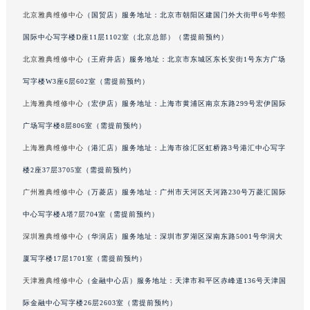
吉林省梅河口市新华街道梅河大街雅典售后服务中心（需提前预约）
北京雅典维修中心
（国贸店）服务地址：北京市朝阳区建国门外大街甲6号华熙
吉林省四平市铁东区紫气大路与南九经街交汇处雅典售后服务中心（需提前预约）
国际中心写字楼D座11层1102室（北京总部）（需提前预约）
吉林省松原市宁江区五环大街雅典售后服务中心（需提前预约）
北京雅典维修中心
（王府井店）服务地址：北京市东城区东长安街1号东方广场
吉林省通化市东昌区环通乡江南大街雅典售后服务中心（需提前预约）
写字楼W3座6层602室（需提前预约）
吉林省延边市延吉市解放路雅典售后服务中心（需提前预约）
上海雅典维修中心
（宏伊店）服务地址：上海市黄浦区南京东路299号宏伊国际
辽宁省鞍山市铁东区站前街雅典售后服务中心（需提前预约）
广场写字楼8层806室（需提前预约）
辽宁省本溪市平山区胜利路雅典售后服务中心（需提前预约）
上海雅典维修中心
（港汇店）服务地址：上海市徐汇区虹桥路3号港汇中心写字
辽宁省朝阳市双塔区新华路雅典售后服务中心（需提前预约）
辽宁省丹东市振兴区七经街雅典售后服务中心（需提前预约）
楼2座37层3705室（需提前预约）
辽宁省抚顺市新抚区东一路雅典售后服务中心（需提前预约）
广州雅典维修中心
（万菱店）服务地址：广州市天河区天河路230号万菱汇国际
辽宁省阜新市海州区解放大街雅典售后服务中心（需提前预约）
中心写字楼A塔7层704室（需提前预约）
辽宁省葫芦岛市连山区中央路雅典售后服务中心（需提前预约）
深圳雅典维修中心
（华润店）服务地址：深圳市罗湖区深南东路5001号华润大
辽宁省锦州市古塔区中央大街雅典售后服务中心（需提前预约）
厦写字楼17层1701室（需提前预约）
辽宁省辽阳市白塔区新运大街雅典售后服务中心（需提前预约）
天津雅典维修中心
（金融中心店）服务地址：天津市和平区赤峰道136号天津国
辽宁省盘锦市兴隆台区石油大街雅典售后服务中心（需提前预约）
际金融中心写字楼26层2603室（需提前预约）
辽宁省铁岭市银州区南马路雅典售后服务中心（需提前预约）