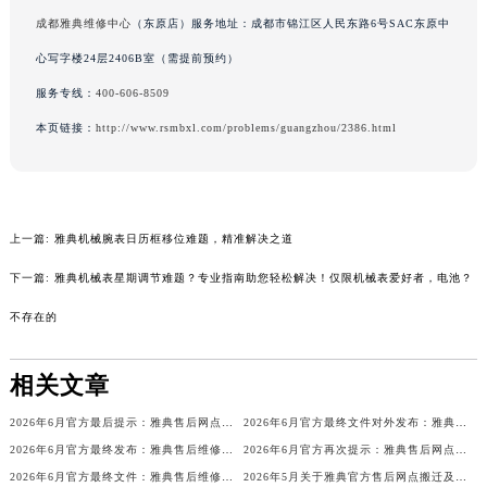
辽宁省营口市站前区市府路与渤海大街交叉口雅典售后服务中心（需提前预约）
成都雅典维修中心
（东原店）服务地址：成都市锦江区人民东路6号SAC东原中
辽宁省沈阳市沈河区中街路137号亨得利名表维修授权店1楼雅典售后服务中心（需提前预约）
心写字楼24层2406B室（需提前预约）
辽宁省沈阳市沈河区中街路83号亨得利名表维修授权店1楼雅典售后服务中心（需提前预约）
服务专线：
400-606-8509
北京市朝阳区建国门外大街甲6号华熙国际中心D座11层1102室雅典售后服务中心（北京总部）（需提前预约）
本页链接：
http://www.rsmbxl.com/problems/guangzhou/2386.html
北京市东城区东长安街1号王府井东方广场W3座6层602室雅典售后服务中心（需提前预约）
河北省保定市竞秀区朝阳北大街北国先天下雅典售后服务中心（需提前预约）
内蒙古自治区阿拉善盟市左旗土尔扈特大街雅典售后服务中心（需提前预约）
内蒙古自治区巴彦淖尔市临河区新华街雅典售后服务中心（需提前预约）
上一篇:
雅典机械腕表日历框移位难题，精准解决之道
内蒙古自治区包头市青山区幸福路甲3号王府井百货名表维修雅典售后服务中心（需提前预约）
下一篇:
雅典机械表星期调节难题？专业指南助您轻松解决！仅限机械表爱好者，电池？
内蒙古自治区赤峰市红山区哈达街雅典售后服务中心（需提前预约）
不存在的
内蒙古自治区鄂尔多斯市东胜区伊金霍洛街雅典售后服务中心（需提前预约）
内蒙古自治区呼伦贝尔市海拉尔区中央街雅典售后服务中心（需提前预约）
相关文章
内蒙古自治区通辽市科尔沁区明仁大街雅典售后服务中心（需提前预约）
内蒙古自治区乌海市海勃湾区人民南路雅典售后服务中心（需提前预约）
2026年6月官方最后提示：雅典售后网点迁址与增设
2026年6月官方最终文件对外发布：雅典售后维修保养中心搬迁与新增事项
内蒙古自治区乌兰察布市集宁区恩和大街雅典售后服务中心（需提前预约）
2026年6月官方最终发布：雅典售后维修保养中心搬迁与新增
2026年6月官方再次提示：雅典售后网点迁址与增设
2026年6月官方最终文件：雅典售后维修保养中心搬迁与新增事项
2026年5月关于雅典官方售后网点搬迁及新增的正式公文
内蒙古自治区锡林郭勒盟市锡林浩特市光明街与额尔敦路交叉口雅典售后服务中心（需提前预约）