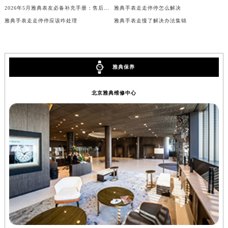
2026年5月雅典表友必备补充手册：售后网点搬迁及新开
雅典手表走走停停怎么解决
内蒙古自治区兴安盟市乌兰浩特市兴安大街雅典售后服务中心（需提前预约）
雅典手表走走停停应该咋处理
雅典手表走慢了解决办法集锦
山西省大同市平城区迎宾街雅典售后服务中心（需提前预约）
山西省晋城市城区黄华街雅典售后服务中心（需提前预约）
山西省晋中市榆次区顺城街雅典售后服务中心（需提前预约）
山西省临汾市尧都区解放路雅典售后服务中心（需提前预约）
雅典保养
山西省吕梁市离石区永宁中路与建设街交叉口雅典售后服务中心（需提前预约）
北京雅典维修中心
山西省朔州市朔城区怡西路与鄯阳西街交汇处雅典售后服务中心（需提前预约）
山西省忻州市忻府区和平东街与七一南路交叉口雅典售后服务中心（需提前预约）
山西省阳泉市郊区平阳东街与新城大道交叉口雅典售后服务中心（需提前预约）
山西省运城市盐湖区河东街雅典售后服务中心（需提前预约）
山西省长治市潞州区英雄中路雅典售后服务中心（需提前预约）
山西省太原市迎泽区迎泽街道解放路15号亨得利名表维修授权店3楼雅典售后服务中心（需提前预约）
天津市和平区赤峰道136号天津国际金融中心26层2603室雅典售后服务中心（需提前预约）
安徽省安庆市迎江区人民路雅典售后服务中心（需提前预约）
安徽省蚌埠市蚌山区淮河路雅典售后服务中心（需提前预约）
安徽省亳州市谯城区魏武大道雅典售后服务中心（需提前预约）