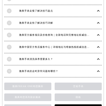
江西省九江市浔阳区浔阳路雅典售后服务中心（需提前预约）
4
雅典手表走慢了解决技巧盘点
江西省南昌市红谷滩新区红谷中大道998号绿地双子塔（中央广场）A1座办公楼14层1407室雅典售后服务中心（需提前预约）
江西省萍乡市安源区萍安北大道与康庄路交叉口雅典售后服务中心（需提前预约）
5
雅典手表走快了解决技巧详解
江西省上饶市信州区滨江西路雅典售后服务中心（需提前预约）
江西省新余市渝水区北湖西路雅典售后服务中心（需提前预约）
6
雅典官方服务项目及价格查询｜全新电话和完整地址权威信息通知（2026年6月最新）
江西省宜春市袁州区中山中路雅典售后服务中心（需提前预约）
江西省鹰潭市月湖区胜利东路雅典售后服务中心（需提前预约）
7
雅典中国官方售后服务中心｜详细地址与维修热线权威信息公示（2026年7月最新）
山东省德州市德城区东风中路雅典售后服务中心（需提前预约）
山东省东营市东营区济南路雅典售后服务中心（需提前预约）
8
雅典手表清洗保养需要多久？
山东省济南市历下区经十路11111号华润中心写字楼（万象城）15层1508室雅典售后服务中心（需提前预约）
山东省济宁市任城区太白楼路雅典售后服务中心（需提前预约）
9
雅典手表的走时异常问题有哪些？
山东省莱芜市文化南路8号银座商城名表维修一楼名表维修雅典售后服务中心（需提前预约）
山东省临沂市兰山区解放路雅典售后服务中心（需提前预约）
雅典FREAK ONE奇想腕表
芝柏手表
山东省日照市东港区烟台路雅典售后服务中心（需提前预约）
雅典奇想系列新款腕表
朗格
山东省泰安市泰山区财源街道泰山大街雅典售后服务中心（需提前预约）
山东省威海市环翠区新威海路89号振华商厦一楼名表维修雅典售后服务中心（需提前预约）