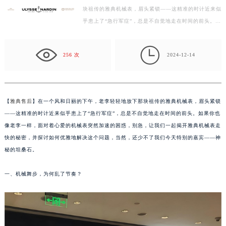
块祖传的雅典机械表，眉头紧锁——这精准的时计近来似
徐州市鼓楼区淮海东路29号苏宁广场IFC国际金融中心写字楼35层3508室（需提前预约）
乎患上了“急行军症”，总是不自觉地走在时间的前头。如
扬州市邗江区国展路29号星耀天地写字楼1号楼18层1803室（需提前预约）
果你也像老李一样，面对着心爱的机械表突然加速的困
盐城市盐都区世纪大道5号盐城金融城写字楼1号楼16层1604室（需提前预约）
惑…

泰州市海陵区永定东路399号置地商务中心东塔写字楼（华润万象城）17层1706室（需提前预约）
256 次
2024-12-14
宁波市江北区大闸南路500号来福士广场办公楼20层2009室（需提前预约）
杭州市上城区钱江路1366号华润大厦写字楼A座5层503-5室（需提前预约）
金华市金东区东市南街777号金华万达广场写字楼4号楼22层2209室（需提前预约）
【
雅典售后
】在一个风和日丽的下午，老李轻轻地放下那块祖传的雅典机械表，眉头紧锁
绍兴市越城区胜利东路379号世茂天际中心写字楼8层805室（需提前预约）
——这精准的时计近来似乎患上了“急行军症”，总是不自觉地走在时间的前头。如果你也
嘉兴市南湖区广益路705号嘉兴世界贸易中心写字楼A座13层1304室（需提前预约）
像老李一样，面对着心爱的机械表突然加速的困惑，别急，让我们一起揭开雅典机械表走
南昌市红谷滩新区红谷中大道998号绿地双子塔（中央广场）A1座办公楼14层07室（需提前预约）
快的秘密，并探讨如何优雅地解决这个问题，当然，还少不了我们今天特别的嘉宾——神
秘的坦桑石。
济南市历下区经十路11111号华润中心写字楼（万象城）15层1508室（需提前预约）
广州市天河区天河路230号万菱汇国际中心写字楼A塔7层704室（需提前预约）
一、机械舞步，为何乱了节奏？
广州市越秀区环市东路371-375号世界贸易中心大厦南塔写字楼15层07室（需提前预约）
深圳市罗湖区深南东路5001号华润大厦写字楼17层1701室（需提前预约）
惠州市惠城区江北文昌一路7号华贸大厦写字楼1座30层05室（需提前预约）
厦门市思明区湖滨东路95号华润大厦写字楼B座11层1104室（需提前预约）