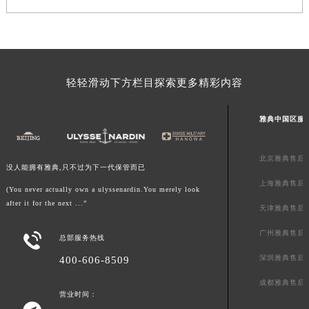
澳门特别行政区风顺堂区南湾大马路雅典售后服务中心（需提前预约）
澳门特别行政区花地玛堂区关闸广场雅典售后服务中心（需提前预约）
澳门特别行政区花王堂区大三巴商圈雅典售后服务中心（需提前预约）
澳门特别行政区嘉模堂区官也街雅典售后服务中心（需提前预约）
轻轻滑动下方栏目探索更多精彩内容
澳门省路氹城市金光大道雅典售后服务中心（需提前预约）
澳门特别行政区望德堂区塔石广场雅典售后服务中心（需提前预约）
雅典中国区服
福建省福州市鼓楼区五四路128-1号恒力城写字楼15层03室雅典售后服务中心（需提前预约）
福建省厦门市思明区湖滨东路95号万象城华润大厦B座11层1104室雅典售后服务中心（需提前预约）
北京雅典售后
没人能拥有雅典,只不过为下一代保管而已
广东省潮州市潮安区新风路与潮汕路交汇处雅典售后服务中心（需提前预约）
上海雅典售后
广东省广州市天河区天河路230号万菱汇国际中心A塔7层704室雅典售后服务中心（需提前预约）
(You never actually own a ulyssenardin.You merely look
after it for the next ...”
广东省广州市越秀区环市东路371-375号世界贸易中心大厦南塔15层1507室雅典售后服务中心（需提前预约）
天津雅典售后
广东省河源市源城区越王大道雅典售后服务中心（需提前预约）
广州雅典售后

总部服务热线
广东省惠州市惠城区江北文昌一路7号华贸大厦1座30层3005室雅典售后服务中心（需提前预约）
深圳雅典售后
400-606-8509
广东省江门市蓬江区广场西路雅典售后服务中心（需提前预约）
成都雅典售后
广东省揭阳市榕城进贤门步行街雅典售后服务中心（需提前预约）
营业时间：
广东省茂名市电白区水东街道迎宾大道雅典售后服务中心（需提前预约）