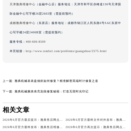
天津雅典维修中心
（金融中心店）服务地址：天津市和平区赤峰道136号天津国
辽宁省铁岭市银州区南马路雅典售后服务中心（需提前预约）
际金融中心写字楼26层2603室（需提前预约）
辽宁省营口市站前区市府路与渤海大街交叉口雅典售后服务中心（需提前预约）
辽宁省沈阳市沈河区中街路137号亨得利名表维修授权店1楼雅典售后服务中心（需提前预约）
成都雅典维修中心
（东原店）服务地址：成都市锦江区人民东路6号SAC东原中
辽宁省沈阳市沈河区中街路83号亨得利名表维修授权店1楼雅典售后服务中心（需提前预约）
心写字楼24层2406B室（需提前预约）
北京市朝阳区建国门外大街甲6号华熙国际中心D座11层1102室雅典售后服务中心（需提前预约）
服务专线：
400-606-8509
北京市东城区东长安街1号王府井东方广场W3座6层602室雅典售后服务中心（需提前预约）
本页链接：
http://www.rsmbxl.com/problems/guangzhou/2575.html
河北省保定市竞秀区朝阳北大街北国先天下雅典售后服务中心（需提前预约）
内蒙古自治区阿拉善盟市左旗土尔扈特大街雅典售后服务中心（需提前预约）
内蒙古自治区巴彦淖尔市临河区新华街雅典售后服务中心（需提前预约）
内蒙古自治区包头市青山区幸福路甲3号王府井百货名表维修雅典售后服务中心（需提前预约）
上一篇:
雅典机械表表盘倾斜如何修复？精准解密高端时计修复之道
内蒙古自治区赤峰市红山区哈达街雅典售后服务中心（需提前预约）
下一篇:
雅典机械腕表表壳划痕修复秘籍：打造无瑕时光印记
内蒙古自治区鄂尔多斯市东胜区伊金霍洛街雅典售后服务中心（需提前预约）
内蒙古自治区呼伦贝尔市海拉尔区中央街雅典售后服务中心（需提前预约）
相关文章
内蒙古自治区通辽市科尔沁区明仁大街雅典售后服务中心（需提前预约）
2026年6月官方最后提示：雅典售后网点迁址与增设
2026年6月官方最终文件对外发布：雅典售后维修保养中心搬迁与新增事项
内蒙古自治区乌海市海勃湾区人民南路雅典售后服务中心（需提前预约）
2026年6月官方最终发布：雅典售后维修保养中心搬迁与新增
2026年6月官方再次提示：雅典售后网点迁址与增设
内蒙古自治区乌兰察布市集宁区恩和大街雅典售后服务中心（需提前预约）