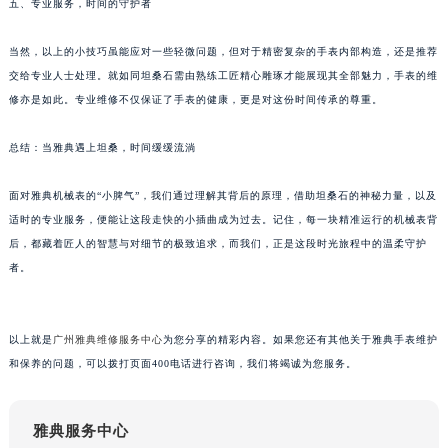
五、专业服务，时间的守护者
甘肃省兰州市七里河区西津西路16号兰州中心写字楼21层2102室（需提前预约）
重庆市解放碑渝中区民权路28号英利国际金融中心写字楼20层01室（需提前预约）
当然，以上的小技巧虽能应对一些轻微问题，但对于精密复杂的手表内部构造，还是推荐
黑龙江省大庆市萨尔图区会战大街雅典售后服务中心（需提前预约）
交给专业人士处理。就如同坦桑石需由熟练工匠精心雕琢才能展现其全部魅力，手表的维
修亦是如此。专业维修不仅保证了手表的健康，更是对这份时间传承的尊重。
黑龙江省鹤岗市向阳区红军路雅典售后服务中心（需提前预约）
黑龙江省黑河市爱辉区中央街雅典售后服务中心（需提前预约）
总结：当雅典遇上坦桑，时间缓缓流淌
黑龙江省鸡西市鸡冠区红军路雅典售后服务中心（需提前预约）
黑龙江省佳木斯市向阳区长安路雅典售后服务中心（需提前预约）
面对雅典机械表的“小脾气”，我们通过理解其背后的原理，借助坦桑石的神秘力量，以及
黑龙江省牡丹江市东安区太平路雅典售后服务中心（需提前预约）
适时的专业服务，便能让这段走快的小插曲成为过去。记住，每一块精准运行的机械表背
黑龙江省七台河市桃山区大同街雅典售后服务中心（需提前预约）
后，都藏着匠人的智慧与对细节的极致追求，而我们，正是这段时光旅程中的温柔守护
者。
黑龙江省齐齐哈尔市龙沙区龙华路雅典售后服务中心（需提前预约）
黑龙江省双鸭山市尖山区新兴大街雅典售后服务中心（需提前预约）
黑龙江省绥化市北林区新华街与康庄路交叉口雅典售后服务中心（需提前预约）
以上就是
广州雅典维修服务中心
为您分享的精彩内容。如果您还有其他关于雅典手表维护
黑龙江省伊春市伊美区通河路雅典售后服务中心（需提前预约）
和保养的问题，可以拨打页面400电话进行咨询，我们将竭诚为您服务。
吉林省白城市洮北区明仁南街雅典售后服务中心（需提前预约）
吉林省白山市浑江区浑江大街雅典售后服务中心（需提前预约）
雅典服务中心
吉林省吉林市船营区河南街雅典售后服务中心（需提前预约）