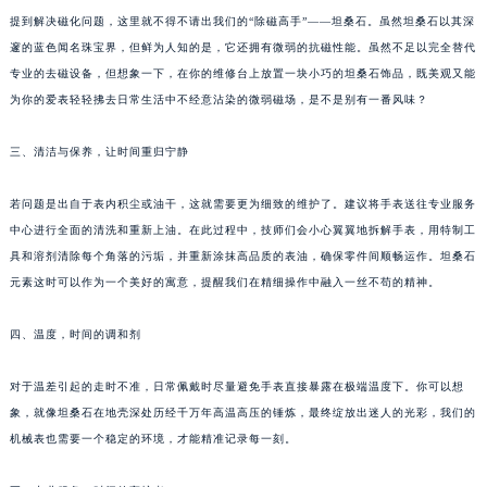
苏州市苏州工业园区星港街199号苏州中心办公楼C座22层08室（需提前预约）
提到解决磁化问题，这里就不得不请出我们的“除磁高手”——坦桑石。虽然坦桑石以其深
邃的蓝色闻名珠宝界，但鲜为人知的是，它还拥有微弱的抗磁性能。虽然不足以完全替代
武汉市江汉区解放大道686号世界贸易大厦38层09室（需提前预约）
专业的去磁设备，但想象一下，在你的维修台上放置一块小巧的坦桑石饰品，既美观又能
南宁市青秀区金湖路59号地王大厦12楼1224室（需提前预约）
为你的爱表轻轻拂去日常生活中不经意沾染的微弱磁场，是不是别有一番风味？
合肥市蜀山区潜山路111号万象城华润大厦B座12楼03室（需提前预约）
泉州市丰泽区宝洲路729号浦西万达中心写字楼A座7楼709室（需提前预约）
三、清洁与保养，让时间重归宁静
青岛市南区山东路6号华润大厦B座22层04室（需提前预约）
烟台市芝罘区胜利路139号万达金融中心A座907室（需提前预约）
若问题是出自于表内积尘或油干，这就需要更为细致的维护了。建议将手表送往专业服务
中心进行全面的清洗和重新上油。在此过程中，技师们会小心翼翼地拆解手表，用特制工
长春市朝阳区西安大路727号中银大厦A座(旺进大厦)18层09室（需提前预约）
具和溶剂清除每个角落的污垢，并重新涂抹高品质的表油，确保零件间顺畅运作。坦桑石
贵阳市南明区都司高架桥路33号亨特国际金融中心14楼14D（需提前预约）
元素这时可以作为一个美好的寓意，提醒我们在精细操作中融入一丝不苟的精神。
昆明市盘龙区北京路928号同德昆明广场写字楼10层06室（需提前预约）
石家庄市长安区中山东路39号勒泰中心写字楼B座13层07室（需提前预约）
四、温度，时间的调和剂
西安市碑林区南关正街88号华侨城长安国际中心E座6楼10室（需提前预约）
海口市龙华区金贸东路5号海口华润大厦B座17层1707室（需提前预约）
对于温差引起的走时不准，日常佩戴时尽量避免手表直接暴露在极端温度下。你可以想
象，就像坦桑石在地壳深处历经千万年高温高压的锤炼，最终绽放出迷人的光彩，我们的
唐山市路南区新华东道100号万达广场写字楼A座10层1002室（需提前预约）
机械表也需要一个稳定的环境，才能精准记录每一刻。
台州市椒江区东海大道1800号腾达中心东1幢20楼2002室（需提前预约）
内蒙古自治区呼和浩特市玉泉区大学西街70号华润万象城写字楼（鄂尔多斯大厦）23层2326室（需提前预约）