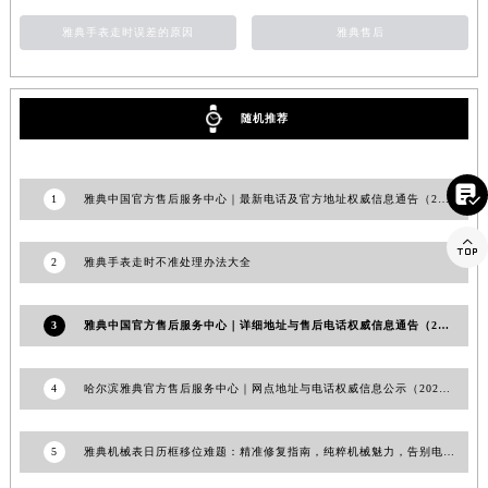
山东省威海市环翠区新威海路89号振华商厦一楼名表维修雅典售后服务中心（需提前预约）
雅典手表走时误差的原因
雅典售后
山东省潍坊市奎文区东风东街雅典售后服务中心（需提前预约）
山东省枣庄市滕州市北辛路与善国路交叉口雅典售后服务中心（需提前预约）
山东省淄博市张店区金晶大道雅典售后服务中心（需提前预约）
随机推荐
上海市黄浦区南京东路299号宏伊国际广场写字楼8层806室雅典售后服务中心（需提前预约）
上海市徐汇区虹桥路3号港汇中心2座37层3705室雅典售后服务中心（需提前预约）

1
雅典中国官方售后服务中心｜最新电话及官方地址权威信息通告（2026年7月最新）
浙江省杭州市上城区钱江路1366号华润大厦A座5层503-5室雅典售后服务中心（需提前预约）
浙江省湖州市吴兴区劳动路雅典售后服务中心（需提前预约）

2
雅典手表走时不准处理办法大全
浙江省嘉兴市南湖区广益路705号嘉兴世界贸易中心A座13层1304室雅典售后服务中心（需提前预约）
浙江省金华市金东区东市南街777号金华万达广场4号楼22楼2209室雅典售后服务中心（需提前预约）
3
雅典中国官方售后服务中心｜详细地址与售后电话权威信息通告（2026年6月最新）
浙江省丽水市莲都区解放街雅典售后服务中心（需提前预约）
浙江省宁波市江北区大闸南路500号来福士广场办公楼20层2009室雅典售后服务中心（需提前预约）
浙江省衢州市柯城区上街雅典售后服务中心（需提前预约）
4
哈尔滨雅典官方售后服务中心｜网点地址与电话权威信息公示（2026年6月最新）
浙江省绍兴市越城区胜利东路379号世茂天际中心写字楼8层805室雅典售后服务中心（需提前预约）
浙江省舟山市定海区解放东路雅典售后服务中心（需提前预约）
5
雅典机械表日历框移位难题：精准修复指南，纯粹机械魅力，告别电池困扰
澳门特别行政区大堂区议事亭前地（新马路）雅典售后服务中心（需提前预约）