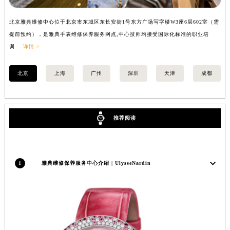
安徽省亳州市谯城区魏武大道雅典售后服务中心（需提前预约）
北京雅典维修中心位于北京市东城区东长安街1号东方广场写字楼W3座6层602室（需
上
安徽省池州市贵池区长江路雅典售后服务中心（需提前预约）
提前预约），是雅典手表维修保养服务网点,中心技师均接受国际化标准的职业培
前
安徽省滁州市琅琊区南谯北路雅典售后服务中心（需提前预约）
训....
详情 >
详情
安徽省阜阳市颍州区颍州北路雅典售后服务中心（需提前预约）
安徽省淮北市相山区淮海路雅典售后服务中心（需提前预约）
北京
上海
广州
深圳
天津
成都
安徽省淮南市田家庵区国庆中路雅典售后服务中心（需提前预约）
安徽省黄山市屯溪区黄山西路雅典售后服务中心（需提前预约）
安徽省六安市金安区解放中路雅典售后服务中心（需提前预约）
推荐阅读
安徽省马鞍山市雨山区湖南西路雅典售后服务中心（需提前预约）
安徽省宿州市埇桥区人民中路雅典售后服务中心（需提前预约）
安徽省铜陵市铜官区石城大道雅典售后服务中心（需提前预约）
1
雅典维修保养服务中心介绍 | UlysseNardin
安徽省芜湖市镜湖区中山路步行街雅典售后服务中心（需提前预约）
安徽省宣城市宣州区叠嶂西路雅典售后服务中心（需提前预约）
福建省龙岩市新罗区九一南路雅典售后服务中心（需提前预约）
福建省南平市建阳区人民西路雅典售后服务中心（需提前预约）
福建省宁德市蕉城区天湖东路雅典售后服务中心（需提前预约）