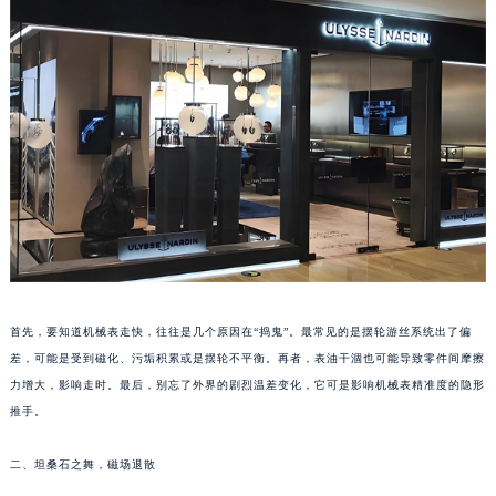
福州市鼓楼区五四路128-1号恒力城写字楼15层03室（需提前预约）
成都市锦江区人民东路6号SAC东原中心写字楼24层2406B室（需提前预约）
重庆市江北区观音桥步行街2号融恒时代广场写字楼9层902室（需提前预约）
长沙市芙蓉区定王台街道建湘路393号世茂环球金融中心写字楼（芙蓉广场）10层13室（需提前预约）
郑州市二七区铭功路10号华润大厦写字楼29层2905室（需提前预约）
太原市迎泽区解放路15号亨得利名表服务中心（品牌授权店）3层整层（需提前预约）
沈阳市沈河区中街路137号亨得利名表服务中心（品牌授权店）1层整层（需提前预约）
沈阳市沈河区中街路83号亨得利名表服务中心（品牌授权店）1层整层（需提前预约）
乌鲁木齐市天山区红山路26号时代广场（CCMALL）C座17层17-B（需提前预约）
温州市鹿城区锦绣路1067号置信广场10层1015室（需提前预约）
哈尔滨市道里区友谊西路600号富力中心T2座写字楼29层03室（需提前预约）
首先，要知道机械表走快，往往是几个原因在“捣鬼”。最常见的是摆轮游丝系统出了偏
差，可能是受到磁化、污垢积累或是摆轮不平衡。再者，表油干涸也可能导致零件间摩擦
大连市中山区人民路15号国际金融大厦7层G室（需提前预约）
力增大，影响走时。最后，别忘了外界的剧烈温差变化，它可是影响机械表精准度的隐形
佛山市禅城区季华五路57号万科金融中心C座12层1205室（需提前预约）
推手。
东莞市东城街道鸿福东路1号民盈国贸中心T1写字楼9层907室（需提前预约）
无锡市梁溪区人民中路139号恒隆广场写字楼1座11层1104室（需提前预约）
二、坦桑石之舞，磁场退散
南通市崇川区工农路57号圆融广场写字楼16层1603室（需提前预约）