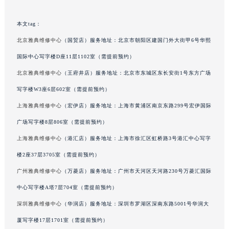
吉林省辽源市龙山区人民大街雅典售后服务中心（需提前预约）
本文tag：
吉林省梅河口市新华街道梅河大街雅典售后服务中心（需提前预约）
吉林省四平市铁东区紫气大路与南九经街交汇处雅典售后服务中心（需提前预约）
北京雅典维修中心
（国贸店）服务地址：北京市朝阳区建国门外大街甲6号华熙
吉林省松原市宁江区五环大街雅典售后服务中心（需提前预约）
国际中心写字楼D座11层1102室（需提前预约）
吉林省通化市东昌区环通乡江南大街雅典售后服务中心（需提前预约）
北京雅典维修中心
（王府井店）服务地址：北京市东城区东长安街1号东方广场
吉林省延边市延吉市解放路雅典售后服务中心（需提前预约）
写字楼W3座6层602室（需提前预约）
辽宁省鞍山市铁东区站前街雅典售后服务中心（需提前预约）
上海雅典维修中心
（宏伊店）服务地址：上海市黄浦区南京东路299号宏伊国际
辽宁省本溪市平山区胜利路雅典售后服务中心（需提前预约）
广场写字楼8层806室（需提前预约）
辽宁省朝阳市双塔区新华路雅典售后服务中心（需提前预约）
上海雅典维修中心
（港汇店）服务地址：上海市徐汇区虹桥路3号港汇中心写字
辽宁省丹东市振兴区七经街雅典售后服务中心（需提前预约）
辽宁省抚顺市新抚区东一路雅典售后服务中心（需提前预约）
楼2座37层3705室（需提前预约）
辽宁省阜新市海州区解放大街雅典售后服务中心（需提前预约）
广州雅典维修中心
（万菱店）服务地址：广州市天河区天河路230号万菱汇国际
辽宁省葫芦岛市连山区中央路雅典售后服务中心（需提前预约）
中心写字楼A塔7层704室（需提前预约）
辽宁省锦州市古塔区中央大街雅典售后服务中心（需提前预约）
深圳雅典维修中心
（华润店）服务地址：深圳市罗湖区深南东路5001号华润大
辽宁省辽阳市白塔区新运大街雅典售后服务中心（需提前预约）
厦写字楼17层1701室（需提前预约）
辽宁省盘锦市兴隆台区石油大街雅典售后服务中心（需提前预约）