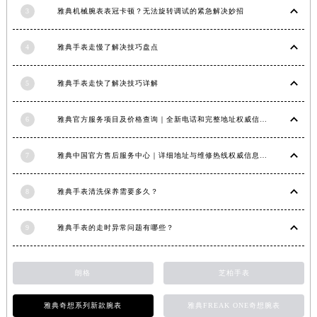
3
雅典机械腕表表冠卡顿？无法旋转调试的紧急解决妙招
江西省景德镇市珠山区珠山中路雅典售后服务中心（需提前预约）
江西省九江市浔阳区浔阳路雅典售后服务中心（需提前预约）
4
雅典手表走慢了解决技巧盘点
江西省南昌市红谷滩新区红谷中大道998号绿地双子塔（中央广场）A1座办公楼14层1407室雅典售后服务中心（需提前预约）
江西省萍乡市安源区萍安北大道与康庄路交叉口雅典售后服务中心（需提前预约）
5
雅典手表走快了解决技巧详解
江西省上饶市信州区滨江西路雅典售后服务中心（需提前预约）
江西省新余市渝水区北湖西路雅典售后服务中心（需提前预约）
6
雅典官方服务项目及价格查询｜全新电话和完整地址权威信息通知（2026年6月最新）
江西省宜春市袁州区中山中路雅典售后服务中心（需提前预约）
江西省鹰潭市月湖区胜利东路雅典售后服务中心（需提前预约）
7
雅典中国官方售后服务中心｜详细地址与维修热线权威信息公示（2026年7月最新）
山东省德州市德城区东风中路雅典售后服务中心（需提前预约）
8
雅典手表清洗保养需要多久？
山东省东营市东营区济南路雅典售后服务中心（需提前预约）
山东省济南市历下区经十路11111号华润中心写字楼（万象城）15层1508室雅典售后服务中心（需提前预约）
9
雅典手表的走时异常问题有哪些？
山东省济宁市任城区太白楼路雅典售后服务中心（需提前预约）
山东省莱芜市文化南路8号银座商城名表维修一楼名表维修雅典售后服务中心（需提前预约）
山东省临沂市兰山区解放路雅典售后服务中心（需提前预约）
朗格
芝柏手表
山东省日照市东港区烟台路雅典售后服务中心（需提前预约）
雅典奇想系列新款腕表
雅典FREAK ONE奇想腕表
山东省泰安市泰山区财源街道泰山大街雅典售后服务中心（需提前预约）