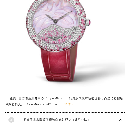
福建省莆田市城厢区霞林街道荔华东大道雅典售后服务中心（需提前预约）
福建省三明市三元区东乾二路雅典售后服务中心（需提前预约）
福建省漳州市龙文区步港路雅典售后服务中心（需提前预约）
江苏省常州市新北区龙锦路1590号现代传媒中心5号楼10层1008室雅典售后服务中心（需提前预约）
江苏省淮安市清江浦区淮海北路雅典售后服务中心（需提前预约）
江苏省连云港市海州区通灌北路雅典售后服务中心（需提前预约）
江苏省南京市秦淮区中山南路1号南京中心22层22-C1-C3室雅典售后服务中心（需提前预约）
江苏省宿迁市宿城区西湖路雅典售后服务中心（需提前预约）
江苏省泰州市海陵区永定东路399号置地商务中心东塔（华润万象城）17层1706室雅典售后服务中心（需提前预约）
江苏省徐州市鼓楼区淮海东路29号苏宁广场IFC国际金融中心35层3508室雅典售后服务中心（需提前预约）
江苏省盐城市盐都区世纪大道5号盐城金融城写字楼1号楼16层1604室雅典售后服务中心（需提前预约）
江苏省扬州市邗江区国展路29号星耀天地写字楼1号楼18层1803室雅典售后服务中心（需提前预约）
雅典 官方售后服务中心 UlysseNardin 雅典从来没有改变世界，而是把它留给
江苏省镇江市京口区中山东路雅典售后服务中心（需提前预约）
佩戴它的人。 UlysseNardin will nev......
详情 >
江西省抚州市临川区赣东大道雅典售后服务中心（需提前预约）
江西省赣州市章贡区文清路雅典售后服务中心（需提前预约）
2
雅典手表表蒙碎了应该怎么处理？（处理办法）
江西省吉安市吉州区井冈山大道雅典售后服务中心（需提前预约）