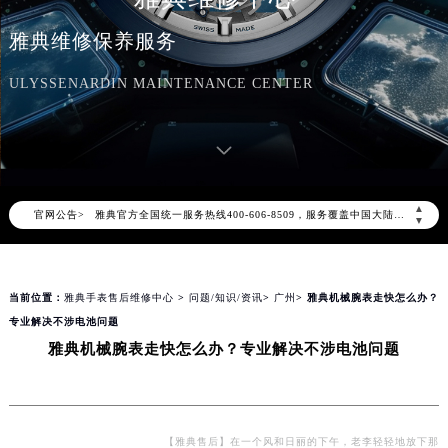
雅典维修保养服务
ULYSSENARDIN MAINTENANCE CENTER
2026年7月雅典中国区售后服务网络优化升级公告
2026年7月雅典全国官方售后客户服务热线：400-606-8509
▲
官网公告>
雅典官方全国统一服务热线400-606-8509，服务覆盖中国大陆、香港、澳门、台湾全部区域（非大陆需加拨“+86”）
▼
2026年7月雅典售后服务中心最新网点地址：
北京市东城区东长安街1号东方广场写字楼W3座6层602室（需提前预约）
当前位置：
雅典手表售后维修中心
>
问题/知识/资讯
>
广州
> 雅典机械腕表走快怎么办？
北京市朝阳区建国门外大街甲6号华熙国际中心写字楼D座11层1102室（需提前预约）
专业解决不涉电池问题
天津市和平区赤峰道136号天津国际金融中心写字楼26层2603室（需提前预约）
雅典机械腕表走快怎么办？专业解决不涉电池问题
上海市徐汇区虹桥路3号港汇中心写字楼2座37层3705室（需提前预约）
上海市黄浦区南京东路299号宏伊国际广场写字楼8层806室（需提前预约）
南京市秦淮区中山南路1号（新街口）南京中心写字楼22层C1-1室（需提前预约）
常州市新北区龙锦路1590号现代传媒中心写字楼5号楼10层1008室（需提前预约）
【雅典售后】在一个风和日丽的下午，老李轻轻地放下那