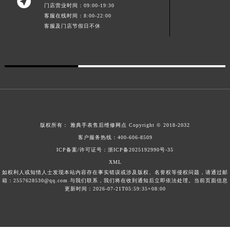

门店营业时间：09:00-19:30
广东省梅州市梅江区金燕大道雅典售后服务中心（需提前预约）
客服在线时间：8:00-22:00
广东省清远市清城区湖西路雅典售后服务中心（需提前预约）
客服及门店节假日不休
广东省汕头市龙湖区长平路雅典售后服务中心（需提前预约）
广东省汕尾市城区香洲街道园林社区翠园街雅典售后服务中心（需提前预约）
广东省韶关市武江区芙蓉新区与老城中心交汇处雅典售后服务中心（需提前预约）
广东省深圳市罗湖区深南东路5001号华润大厦17层1701室雅典售后服务中心（需提前预约）
广东省阳江市江城区东风一路雅典售后服务中心（需提前预约）
广东省云浮市云城区金山路雅典售后服务中心（需提前预约）
广东省湛江市赤坎区观海北路雅典售后服务中心（需提前预约）
版权所有：
雅典手表售后维修网点
Copyright © 2018-2032
客户服务热线：
400-606-8509
广东省肇庆市端州区信安大道与砚都大道交汇处雅典售后服务中心（需提前预约）
ICP备案/许可证号：浙ICP备2025192990号-35
广西壮族自治区百色市右江区中山二路雅典售后服务中心（需提前预约）
XML
广西壮族自治区北海市海城区北京路雅典售后服务中心（需提前预约）
如权利人或知情人士发现本站内容存在事实错误或涉及版权、名誉权等侵权问题，请通过邮
箱：2557628530@qq.com 与我们联系，我们将在收到通知后立即依法处理。当前页面信息
广西壮族自治区崇左市江州区石景林街道友谊大道与丽川路交汇处雅典售后服务中心（需提前预约）
更新时间：2026-07-21T05:59:35+08:00
广西壮族自治区防城港市港口区金花茶大道雅典售后服务中心（需提前预约）
广西壮族自治区贵港市港北区港城街道布山大道与仙衣路交叉口雅典售后服务中心（需提前预约）
广西壮族自治区桂林市秀峰区红岭路雅典售后服务中心（需提前预约）