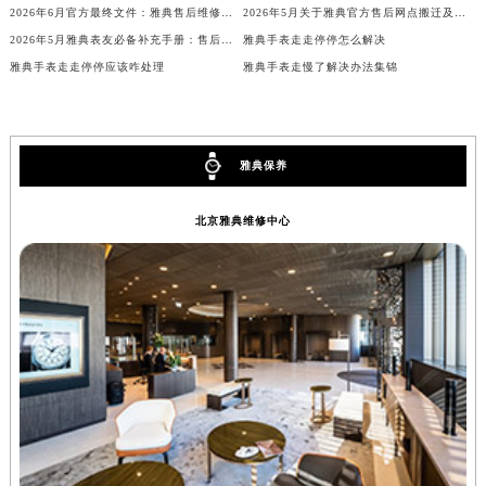
2026年6月官方最终文件：雅典售后维修保养中心搬迁与新增事项
2026年5月关于雅典官方售后网点搬迁及新增的正式公文
内蒙古自治区锡林郭勒盟市锡林浩特市光明街与额尔敦路交叉口雅典售后服务中心（需提前预约）
2026年5月雅典表友必备补充手册：售后网点搬迁及新开
雅典手表走走停停怎么解决
内蒙古自治区兴安盟市乌兰浩特市兴安大街雅典售后服务中心（需提前预约）
雅典手表走走停停应该咋处理
雅典手表走慢了解决办法集锦
山西省大同市平城区迎宾街雅典售后服务中心（需提前预约）
山西省晋城市城区黄华街雅典售后服务中心（需提前预约）
山西省晋中市榆次区顺城街雅典售后服务中心（需提前预约）
雅典保养
山西省临汾市尧都区解放路雅典售后服务中心（需提前预约）
山西省吕梁市离石区永宁中路与建设街交叉口雅典售后服务中心（需提前预约）
北京雅典维修中心
山西省朔州市朔城区怡西路与鄯阳西街交汇处雅典售后服务中心（需提前预约）
山西省忻州市忻府区和平东街与七一南路交叉口雅典售后服务中心（需提前预约）
山西省阳泉市郊区平阳东街与新城大道交叉口雅典售后服务中心（需提前预约）
山西省运城市盐湖区河东街雅典售后服务中心（需提前预约）
山西省长治市潞州区英雄中路雅典售后服务中心（需提前预约）
山西省太原市迎泽区迎泽街道解放路15号亨得利名表维修授权店3楼雅典售后服务中心（需提前预约）
天津市和平区赤峰道136号天津国际金融中心26层2603室雅典售后服务中心（需提前预约）
安徽省安庆市迎江区人民路雅典售后服务中心（需提前预约）
安徽省蚌埠市蚌山区淮河路雅典售后服务中心（需提前预约）