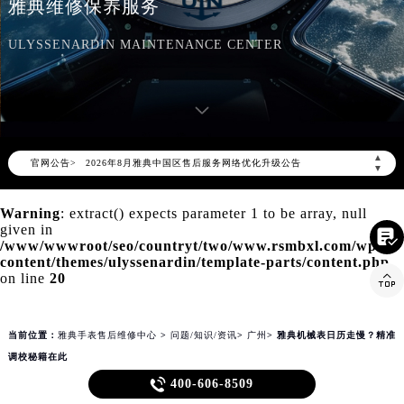
雅典维修保养服务
ULYSSENARDIN MAINTENANCE CENTER
▲
官网公告>
2026年8月雅典中国区售后服务网络优化升级公告
▼
2026年8月雅典全国官方售后客户服务热线：400-606-8509
Warning
: extract() expects parameter 1 to be array, null
雅典官方全国统一服务热线400-606-8509，服务覆盖中国大陆、香港、澳门、台湾全部区域（非大陆需加拨“+86”）
given in

2026年8月雅典售后服务中心最新网点地址：
/www/wwwroot/seo/countryt/two/www.rsmbxl.com/wp-
content/themes/ulyssenardin/template-parts/content.php
北京市朝阳区建国门外大街甲6号华熙国际中心写字楼D座11层1102室（北京总部）（需提前预约）

on line
20
北京市东城区东长安街1号东方广场写字楼W3座6层602室（需提前预约）
天津市和平区赤峰道136号天津国际金融中心写字楼26层2603室（需提前预约）
当前位置：
雅典手表售后维修中心
>
问题/知识/资讯
>
广州
> 雅典机械表日历走慢？精准
上海市徐汇区虹桥路3号港汇中心写字楼2座37层3705室（需提前预约）
调校秘籍在此
上海市黄浦区南京东路299号宏伊国际广场写字楼8层806室（需提前预约）
雅典机械表日历走慢？精准调校秘籍在此

400-606-8509
南京市秦淮区中山南路1号（新街口）南京中心写字楼22层C1-1室（需提前预约）