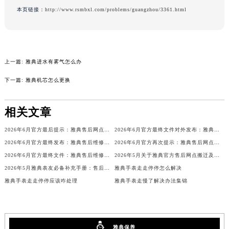
本页链接：
http://www.rsmbxl.com/problems/guangzhou/3361.html
辽宁省营口市站前区市府路与渤海大街交叉口雅典售后服务中心（需提前预约）
辽宁省沈阳市沈河区中街路137号亨得利名表维修授权店1楼雅典售后服务中心（需提前预约）
辽宁省沈阳市沈河区中街路83号亨得利名表维修授权店1楼雅典售后服务中心（需提前预约）
北京市朝阳区建国门外大街甲6号华熙国际中心D座11层1102室雅典售后服务中心（北京总部）（需提前预约）
上一篇:
雅典进水有雾气怎么办
北京市东城区东长安街1号王府井东方广场W3座6层602室雅典售后服务中心（需提前预约）
下一篇:
雅典机芯怎么更换
河北省保定市竞秀区朝阳北大街北国先天下雅典售后服务中心（需提前预约）
内蒙古自治区阿拉善盟市左旗土尔扈特大街雅典售后服务中心（需提前预约）
相关文章
内蒙古自治区巴彦淖尔市临河区新华街雅典售后服务中心（需提前预约）
内蒙古自治区包头市青山区幸福路甲3号王府井百货名表维修雅典售后服务中心（需提前预约）
2026年6月官方最后提示：雅典售后网点迁址与增设
2026年6月官方最终文件对外发布：雅典售后维修保养中心搬迁与新增事项
内蒙古自治区赤峰市红山区哈达街雅典售后服务中心（需提前预约）
2026年6月官方最终发布：雅典售后维修保养中心搬迁与新增
2026年6月官方再次提示：雅典售后网点迁址与增设
2026年6月官方最终文件：雅典售后维修保养中心搬迁与新增事项
2026年5月关于雅典官方售后网点搬迁及新增的正式公文
内蒙古自治区鄂尔多斯市东胜区伊金霍洛街雅典售后服务中心（需提前预约）
2026年5月雅典表友必备补充手册：售后网点搬迁及新开
雅典手表走走停停怎么解决
内蒙古自治区呼伦贝尔市海拉尔区中央街雅典售后服务中心（需提前预约）
雅典手表走走停停应该咋处理
雅典手表走慢了解决办法集锦
内蒙古自治区通辽市科尔沁区明仁大街雅典售后服务中心（需提前预约）
内蒙古自治区乌海市海勃湾区人民南路雅典售后服务中心（需提前预约）
内蒙古自治区乌兰察布市集宁区恩和大街雅典售后服务中心（需提前预约）
雅典保养
内蒙古自治区锡林郭勒盟市锡林浩特市光明街与额尔敦路交叉口雅典售后服务中心（需提前预约）