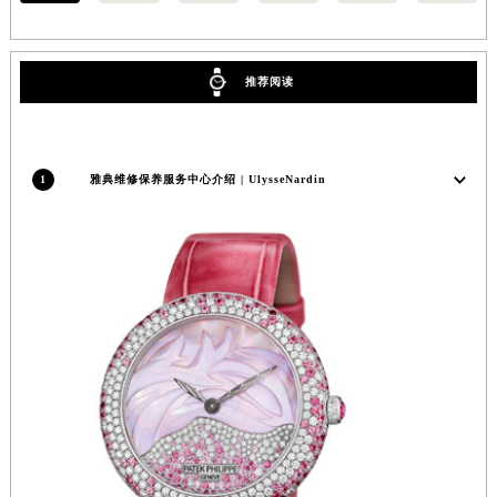
安徽省池州市贵池区长江路雅典售后服务中心（需提前预约）
安徽省滁州市琅琊区南谯北路雅典售后服务中心（需提前预约）
推荐阅读
安徽省阜阳市颍州区颍州北路雅典售后服务中心（需提前预约）
安徽省淮北市相山区淮海路雅典售后服务中心（需提前预约）
安徽省淮南市田家庵区国庆中路雅典售后服务中心（需提前预约）
1
雅典维修保养服务中心介绍 | UlysseNardin
安徽省黄山市屯溪区黄山西路雅典售后服务中心（需提前预约）
安徽省六安市金安区解放中路雅典售后服务中心（需提前预约）
安徽省马鞍山市雨山区湖南西路雅典售后服务中心（需提前预约）
安徽省宿州市埇桥区人民中路雅典售后服务中心（需提前预约）
安徽省铜陵市铜官区石城大道雅典售后服务中心（需提前预约）
安徽省芜湖市镜湖区中山路步行街雅典售后服务中心（需提前预约）
安徽省宣城市宣州区叠嶂西路雅典售后服务中心（需提前预约）
福建省龙岩市新罗区九一南路雅典售后服务中心（需提前预约）
福建省南平市建阳区人民西路雅典售后服务中心（需提前预约）
福建省宁德市蕉城区天湖东路雅典售后服务中心（需提前预约）
福建省莆田市城厢区霞林街道荔华东大道雅典售后服务中心（需提前预约）