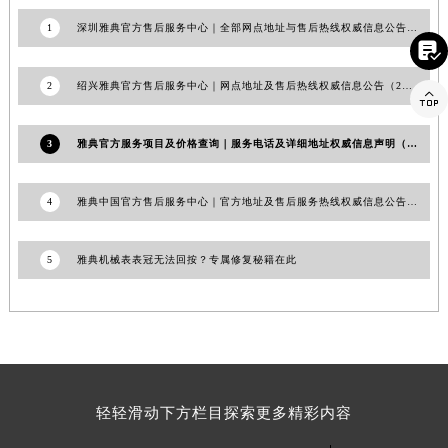
山东省潍坊市奎文区东风东街雅典售后服务中心（需提前预约）
1
深圳雅典官方售后服务中心｜全部网点地址与售后热线权威信息公告（2026年7月最新）

山东省枣庄市滕州市北辛路与善国路交叉口雅典售后服务中心（需提前预约）
山东省淄博市张店区金晶大道雅典售后服务中心（需提前预约）
2
绍兴雅典官方售后服务中心｜网点地址及售后热线权威信息公告（2026年7月最新）

上海市黄浦区南京东路299号宏伊国际广场写字楼8层806室雅典售后服务中心（需提前预约）
上海市徐汇区虹桥路3号港汇中心2座37层3705室雅典售后服务中心（需提前预约）
3
雅典官方服务项目及价格查询｜服务电话及详细地址权威信息声明（2026年7月最新）
浙江省杭州市上城区钱江路1366号华润大厦A座5层503-5室雅典售后服务中心（需提前预约）
浙江省湖州市吴兴区劳动路雅典售后服务中心（需提前预约）
4
雅典中国官方售后服务中心｜官方地址及售后服务热线权威信息公告（2026年6月最新）
浙江省嘉兴市南湖区广益路705号嘉兴世界贸易中心A座13层1304室雅典售后服务中心（需提前预约）
浙江省金华市金东区东市南街777号金华万达广场4号楼22楼2209室雅典售后服务中心（需提前预约）
5
雅典机械表表冠无法回按？专属修复秘籍在此
浙江省丽水市莲都区解放街雅典售后服务中心（需提前预约）
浙江省宁波市江北区大闸南路500号来福士广场办公楼20层2009室雅典售后服务中心（需提前预约）
浙江省衢州市柯城区上街雅典售后服务中心（需提前预约）
浙江省绍兴市越城区胜利东路379号世茂天际中心写字楼8层805室雅典售后服务中心（需提前预约）
浙江省舟山市定海区解放东路雅典售后服务中心（需提前预约）
轻轻滑动下方栏目探索更多精彩内容
澳门特别行政区大堂区议事亭前地（新马路）雅典售后服务中心（需提前预约）
澳门特别行政区风顺堂区南湾大马路雅典售后服务中心（需提前预约）