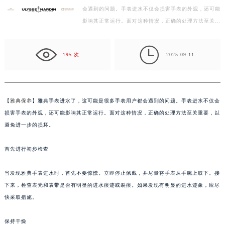
会遇到的问题。手表进水不仅会损害手表的外观，还可能
扬州市邗江区国展路29号星耀天地写字楼1号楼18层1803室（需提前预约）
影响其正常运行。面对这种情况，正确的处理方法至关重
盐城市盐都区世纪大道5号盐城金融城写字楼1号楼16层1604室（需提前预约）
要，以避免进一步的损坏。 首先进行初步检查 当发现…
泰州市海陵区永定东路399号置地商务中心东塔写字楼（华润万象城）17层1706室（需提前预约）

195 次
2025-09-11
宁波市江北区大闸南路500号来福士广场办公楼20层2009室（需提前预约）
杭州市上城区钱江路1366号华润大厦写字楼A座5层503-5室（需提前预约）
金华市金东区东市南街777号金华万达广场写字楼4号楼22层2209室（需提前预约）
绍兴市越城区胜利东路379号世茂天际中心写字楼8层805室（需提前预约）
【
雅典保养
】雅典手表进水了，这可能是很多手表用户都会遇到的问题。手表进水不仅会
嘉兴市南湖区广益路705号嘉兴世界贸易中心写字楼A座13层1304室（需提前预约）
损害手表的外观，还可能影响其正常运行。面对这种情况，正确的处理方法至关重要，以
避免进一步的损坏。
南昌市红谷滩新区红谷中大道998号绿地双子塔（中央广场）A1座办公楼14层07室（需提前预约）
济南市历下区经十路11111号华润中心写字楼（万象城）15层1508室（需提前预约）
首先进行初步检查
广州市天河区天河路230号万菱汇国际中心写字楼A塔7层704室（需提前预约）
广州市越秀区环市东路371-375号世界贸易中心大厦南塔写字楼15层07室（需提前预约）
当发现雅典手表进水时，首先不要惊慌。立即停止佩戴，并尽量将手表从手腕上取下。接
深圳市罗湖区深南东路5001号华润大厦写字楼17层1701室（需提前预约）
下来，检查表壳和表带是否有明显的进水痕迹或裂痕。如果发现有明显的进水迹象，应尽
惠州市惠城区江北文昌一路7号华贸大厦写字楼1座30层05室（需提前预约）
快采取措施。
厦门市思明区湖滨东路95号华润大厦写字楼B座11层1104室（需提前预约）
保持干燥
福州市鼓楼区五四路128-1号恒力城写字楼15层03室（需提前预约）