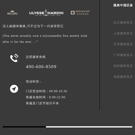
雅典中国区服
澳门特别行政区花地玛堂区关闸广场雅典售后服务中心（需提前预约）
澳门特别行政区花王堂区大三巴商圈雅典售后服务中心（需提前预约）
北京雅典售后
澳门特别行政区嘉模堂区官也街雅典售后服务中心（需提前预约）
没人能拥有雅典,只不过为下一代保管而已
澳门省路氹城市金光大道雅典售后服务中心（需提前预约）
上海雅典售后
(You never actually own a ulyssenardin.You merely look
澳门特别行政区望德堂区塔石广场雅典售后服务中心（需提前预约）
after it for the next ...”
天津雅典售后
福建省福州市鼓楼区五四路128-1号恒力城写字楼15层03室雅典售后服务中心（需提前预约）
广州雅典售后

总部服务热线
福建省厦门市思明区湖滨东路95号万象城华润大厦B座11层1104室雅典售后服务中心（需提前预约）
深圳雅典售后
400-606-8509
广东省潮州市潮安区新风路与潮汕路交汇处雅典售后服务中心（需提前预约）
广东省广州市天河区天河路230号万菱汇国际中心A塔7层704室雅典售后服务中心（需提前预约）
成都雅典售后
营业时间：
广东省广州市越秀区环市东路371-375号世界贸易中心大厦南塔15层1507室雅典售后服务中心（需提前预约）

门店营业时间：09:00-19:30
广东省河源市源城区越王大道雅典售后服务中心（需提前预约）
客服在线时间：8:00-22:00
广东省惠州市惠城区江北文昌一路7号华贸大厦1座30层3005室雅典售后服务中心（需提前预约）
客服及门店节假日不休
广东省江门市蓬江区广场西路雅典售后服务中心（需提前预约）
广东省揭阳市榕城进贤门步行街雅典售后服务中心（需提前预约）
广东省茂名市电白区水东街道迎宾大道雅典售后服务中心（需提前预约）
广东省梅州市梅江区金燕大道雅典售后服务中心（需提前预约）