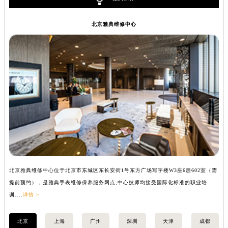
内蒙古自治区兴安盟市乌兰浩特市兴安大街雅典售后服务中心（需提前预约）
北京雅典维修中心
山西省大同市平城区迎宾街雅典售后服务中心（需提前预约）
山西省晋城市城区黄华街雅典售后服务中心（需提前预约）
山西省晋中市榆次区顺城街雅典售后服务中心（需提前预约）
山西省临汾市尧都区解放路雅典售后服务中心（需提前预约）
山西省吕梁市离石区永宁中路与建设街交叉口雅典售后服务中心（需提前预约）
山西省朔州市朔城区怡西路与鄯阳西街交汇处雅典售后服务中心（需提前预约）
山西省忻州市忻府区和平东街与七一南路交叉口雅典售后服务中心（需提前预约）
山西省阳泉市郊区平阳东街与新城大道交叉口雅典售后服务中心（需提前预约）
山西省运城市盐湖区河东街雅典售后服务中心（需提前预约）
山西省长治市潞州区英雄中路雅典售后服务中心（需提前预约）
山西省太原市迎泽区迎泽街道解放路15号亨得利名表维修授权店3楼雅典售后服务中心（需提前预约）
北京雅典维修中心位于北京市东城区东长安街1号东方广场写字楼W3座6层602室（需
上
提前预约），是雅典手表维修保养服务网点,中心技师均接受国际化标准的职业培
前
天津市和平区赤峰道136号天津国际金融中心26层2603室雅典售后服务中心（需提前预约）
训....
详情 >
详情
安徽省安庆市迎江区人民路雅典售后服务中心（需提前预约）
安徽省蚌埠市蚌山区淮河路雅典售后服务中心（需提前预约）
北京
上海
广州
深圳
天津
成都
安徽省亳州市谯城区魏武大道雅典售后服务中心（需提前预约）