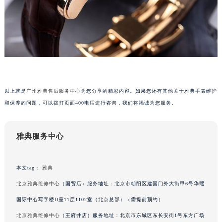
重庆市解放碑渝中区民权路28号英利国际金融中心写字楼20层01室（需提前预约）
黑龙江省大庆市萨尔图区会战大街雅典售后服务中心（需提前预约）
黑龙江省鹤岗市向阳区红军路雅典售后服务中心（需提前预约）
黑龙江省黑河市爱辉区中央街雅典售后服务中心（需提前预约）
黑龙江省鸡西市鸡冠区红军路雅典售后服务中心（需提前预约）
黑龙江省佳木斯市向阳区长安路雅典售后服务中心（需提前预约）
以上就是
广州雅典售后服务中心
为您分享的精彩内容。如果您还有其他关于雅典手表维护
黑龙江省牡丹江市东安区太平路雅典售后服务中心（需提前预约）
和保养的问题，可以拨打页面400电话进行咨询，我们将竭诚为您服务。
黑龙江省七台河市桃山区大同街雅典售后服务中心（需提前预约）
黑龙江省齐齐哈尔市龙沙区龙华路雅典售后服务中心（需提前预约）
雅典服务中心
黑龙江省双鸭山市尖山区新兴大街雅典售后服务中心（需提前预约）
黑龙江省绥化市北林区新华街与康庄路交叉口雅典售后服务中心（需提前预约）
黑龙江省伊春市伊美区通河路雅典售后服务中心（需提前预约）
本文tag：
雅典
吉林省白城市洮北区明仁南街雅典售后服务中心（需提前预约）
北京雅典维修中心
（国贸店）服务地址：北京市朝阳区建国门外大街甲6号华熙
吉林省白山市浑江区浑江大街雅典售后服务中心（需提前预约）
国际中心写字楼D座11层1102室（北京总部）（需提前预约）
吉林省吉林市船营区河南街雅典售后服务中心（需提前预约）
北京雅典维修中心
（王府井店）服务地址：北京市东城区东长安街1号东方广场
吉林省辽源市龙山区人民大街雅典售后服务中心（需提前预约）