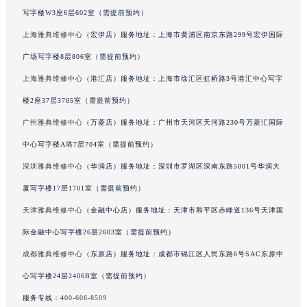
写字楼W3座6层602室（需提前预约）
吉林省梅河口市新华街道梅河大街雅典售后服务中心（需提前预约）
上海雅典维修中心
（宏伊店）服务地址：上海市黄浦区南京东路299号宏伊国际
吉林省四平市铁东区紫气大路与南九经街交汇处雅典售后服务中心（需提前预约）
吉林省松原市宁江区五环大街雅典售后服务中心（需提前预约）
广场写字楼8层806室（需提前预约）
吉林省通化市东昌区环通乡江南大街雅典售后服务中心（需提前预约）
上海雅典维修中心
（港汇店）服务地址：上海市徐汇区虹桥路3号港汇中心写字
吉林省延边市延吉市解放路雅典售后服务中心（需提前预约）
楼2座37层3705室（需提前预约）
辽宁省鞍山市铁东区站前街雅典售后服务中心（需提前预约）
广州雅典维修中心
（万菱店）服务地址：广州市天河区天河路230号万菱汇国际
辽宁省本溪市平山区胜利路雅典售后服务中心（需提前预约）
中心写字楼A塔7层704室（需提前预约）
辽宁省朝阳市双塔区新华路雅典售后服务中心（需提前预约）
深圳雅典维修中心
（华润店）服务地址：深圳市罗湖区深南东路5001号华润大
辽宁省丹东市振兴区七经街雅典售后服务中心（需提前预约）
厦写字楼17层1701室（需提前预约）
辽宁省抚顺市新抚区东一路雅典售后服务中心（需提前预约）
辽宁省阜新市海州区解放大街雅典售后服务中心（需提前预约）
天津雅典维修中心
（金融中心店）服务地址：天津市和平区赤峰道136号天津国
辽宁省葫芦岛市连山区中央路雅典售后服务中心（需提前预约）
际金融中心写字楼26层2603室（需提前预约）
辽宁省锦州市古塔区中央大街雅典售后服务中心（需提前预约）
成都雅典维修中心
（东原店）服务地址：成都市锦江区人民东路6号SAC东原中
辽宁省辽阳市白塔区新运大街雅典售后服务中心（需提前预约）
心写字楼24层2406B室（需提前预约）
辽宁省盘锦市兴隆台区石油大街雅典售后服务中心（需提前预约）
服务专线：
400-606-8509
辽宁省铁岭市银州区南马路雅典售后服务中心（需提前预约）