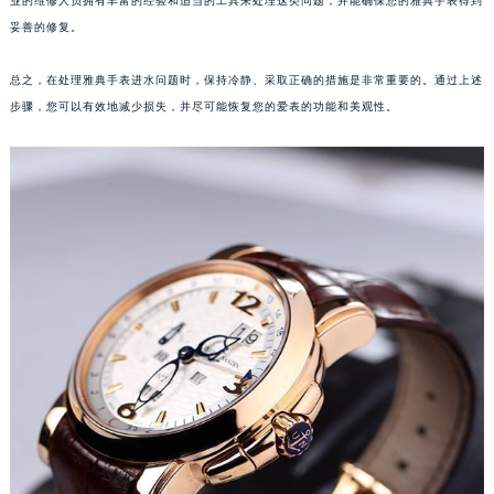
业的维修人员拥有丰富的经验和适当的工具来处理这类问题，并能确保您的雅典手表得到
妥善的修复。
武汉市江汉区解放大道686号世界贸易大厦38层09室（需提前预约）
南宁市青秀区金湖路59号地王大厦12楼1224室（需提前预约）
总之，在处理雅典手表进水问题时，保持冷静、采取正确的措施是非常重要的。通过上述
合肥市蜀山区潜山路111号万象城华润大厦B座12楼03室（需提前预约）
步骤，您可以有效地减少损失，并尽可能恢复您的爱表的功能和美观性。
泉州市丰泽区宝洲路729号浦西万达中心写字楼A座7楼709室（需提前预约）
青岛市南区山东路6号华润大厦B座22层04室（需提前预约）
烟台市芝罘区胜利路139号万达金融中心A座907室（需提前预约）
长春市朝阳区西安大路727号中银大厦A座(旺进大厦)18层09室（需提前预约）
贵阳市南明区都司高架桥路33号亨特国际金融中心14楼14D（需提前预约）
昆明市盘龙区北京路928号同德昆明广场写字楼10层06室（需提前预约）
石家庄市长安区中山东路39号勒泰中心写字楼B座13层07室（需提前预约）
西安市碑林区南关正街88号华侨城长安国际中心E座6楼10室（需提前预约）
海口市龙华区金贸东路5号海口华润大厦B座17层1707室（需提前预约）
唐山市路南区新华东道100号万达广场写字楼A座10层1002室（需提前预约）
台州市椒江区东海大道1800号腾达中心东1幢20楼2002室（需提前预约）
内蒙古自治区呼和浩特市玉泉区大学西街70号华润万象城写字楼（鄂尔多斯大厦）23层2326室（需提前预约）
甘肃省兰州市七里河区西津西路16号兰州中心写字楼21层2102室（需提前预约）