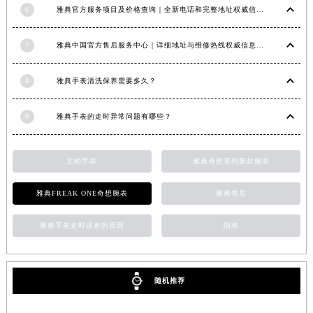
6
雅典官方服务项目及价格查询｜全新电话和完整地址权威信息通知（2026年6月最新）
江西省九江市浔阳区浔阳路雅典售后服务中心（需提前预约）
江西省南昌市红谷滩新区红谷中大道998号绿地双子塔（中央广场）A1座办公楼14层1407室雅典售后服务中心（需提前预约）
7
雅典中国官方售后服务中心｜详细地址与维修热线权威信息公示（2026年7月最新）
江西省萍乡市安源区萍安北大道与康庄路交叉口雅典售后服务中心（需提前预约）
江西省上饶市信州区滨江西路雅典售后服务中心（需提前预约）
8
雅典手表清洗保养需要多久？
江西省新余市渝水区北湖西路雅典售后服务中心（需提前预约）
江西省宜春市袁州区中山中路雅典售后服务中心（需提前预约）
9
雅典手表的走时异常问题有哪些？
江西省鹰潭市月湖区胜利东路雅典售后服务中心（需提前预约）
山东省德州市德城区东风中路雅典售后服务中心（需提前预约）
芝柏手表
雅典奇想系列新款腕表
山东省东营市东营区济南路雅典售后服务中心（需提前预约）
雅典FREAK ONE奇想腕表
雅典售后
山东省济南市历下区经十路11111号华润中心写字楼（万象城）15层1508室雅典售后服务中心（需提前预约）
山东省济宁市任城区太白楼路雅典售后服务中心（需提前预约）
雅典手表走时误差的原因
朗格
山东省莱芜市文化南路8号银座商城名表维修一楼名表维修雅典售后服务中心（需提前预约）
山东省临沂市兰山区解放路雅典售后服务中心（需提前预约）
山东省日照市东港区烟台路雅典售后服务中心（需提前预约）
随机推荐
山东省泰安市泰山区财源街道泰山大街雅典售后服务中心（需提前预约）
山东省威海市环翠区新威海路89号振华商厦一楼名表维修雅典售后服务中心（需提前预约）