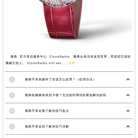
福建省三明市三元区东乾二路雅典售后服务中心（需提前预约）
福建省漳州市龙文区步港路雅典售后服务中心（需提前预约）
江苏省常州市新北区龙锦路1590号现代传媒中心5号楼10层1008室雅典售后服务中心（需提前预约）
江苏省淮安市清江浦区淮海北路雅典售后服务中心（需提前预约）
江苏省连云港市海州区通灌北路雅典售后服务中心（需提前预约）
江苏省南京市秦淮区中山南路1号南京中心22层22-C1-C3室雅典售后服务中心（需提前预约）
雅典 官方售后服务中心 UlysseNardin 雅典从来没有改变世界，而是把它留给
江苏省宿迁市宿城区西湖路雅典售后服务中心（需提前预约）
佩戴它的人。 UlysseNardin will nev......
详情 >
江苏省泰州市海陵区永定东路399号置地商务中心东塔（华润万象城）17层1706室雅典售后服务中心（需提前预约）
江苏省徐州市鼓楼区淮海东路29号苏宁广场IFC国际金融中心35层3508室雅典售后服务中心（需提前预约）
2
雅典手表表蒙碎了应该怎么处理？（处理办法）
江苏省盐城市盐都区世纪大道5号盐城金融城写字楼1号楼16层1604室雅典售后服务中心（需提前预约）
江苏省扬州市邗江区国展路29号星耀天地写字楼1号楼18层1803室雅典售后服务中心（需提前预约）
3
雅典机械腕表表冠卡顿？无法旋转调试的紧急解决妙招
江苏省镇江市京口区中山东路雅典售后服务中心（需提前预约）
4
雅典手表走慢了解决技巧盘点
江西省抚州市临川区赣东大道雅典售后服务中心（需提前预约）
江西省赣州市章贡区文清路雅典售后服务中心（需提前预约）
5
雅典手表走快了解决技巧详解
江西省吉安市吉州区井冈山大道雅典售后服务中心（需提前预约）
江西省景德镇市珠山区珠山中路雅典售后服务中心（需提前预约）