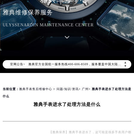
雅典维修保养服务
ULYSSENARDIN MAINTENANCE CENTER
2026年8月雅典中国区售后服务网络优化升级公告
2026年8月雅典全国官方售后客户服务热线：400-606-8509
雅典官方全国统一服务热线400-606-8509，服务覆盖中国大陆、香港、澳门、台湾全部区域（非大陆需加拨“+86”）
▲
官网公告>
▼
2026年8月雅典售后服务中心最新网点地址：
北京市朝阳区建国门外大街甲6号华熙国际中心写字楼D座11层1102室（北京总部）（需提前预约）
北京市东城区东长安街1号东方广场写字楼W3座6层602室（需提前预约）
当前位置：
雅典手表售后维修中心
>
问题/知识/资讯
>
广州
> 雅典手表进水了处理方法是
天津市和平区赤峰道136号天津国际金融中心写字楼26层2603室（需提前预约）
什么
上海市徐汇区虹桥路3号港汇中心写字楼2座37层3705室（需提前预约）
雅典手表进水了处理方法是什么
上海市黄浦区南京东路299号宏伊国际广场写字楼8层806室（需提前预约）
南京市秦淮区中山南路1号（新街口）南京中心写字楼22层C1-1室（需提前预约）
常州市新北区龙锦路1590号现代传媒中心写字楼5号楼10层1008室（需提前预约）
【雅典保养】雅典手表进水了，这可能是很多手表用户都
徐州市鼓楼区淮海东路29号苏宁广场IFC国际金融中心写字楼35层3508室（需提前预约）