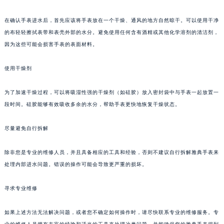
成都市锦江区人民东路6号SAC东原中心写字楼24层2406B室（需提前预约）
在确认手表进水后，首先应该将手表放在一个干燥、通风的地方自然晾干。可以使用干净
重庆市江北区观音桥步行街2号融恒时代广场写字楼9层902室（需提前预约）
的布轻轻擦拭表带和表壳外部的水分。避免使用任何含有酒精或其他化学溶剂的清洁剂，
长沙市芙蓉区定王台街道建湘路393号世茂环球金融中心写字楼（芙蓉广场）10层13室（需提前预约）
因为这些可能会损害手表的表面材料。
郑州市二七区铭功路10号华润大厦写字楼29层2905室（需提前预约）
使用干燥剂
太原市迎泽区解放路15号亨得利名表服务中心（品牌授权店）3层整层（需提前预约）
沈阳市沈河区中街路137号亨得利名表服务中心（品牌授权店）1层整层（需提前预约）
为了加速干燥过程，可以将吸湿性强的干燥剂（如硅胶）放入密封袋中与手表一起放置一
沈阳市沈河区中街路83号亨得利名表服务中心（品牌授权店）1层整层（需提前预约）
段时间。硅胶能够有效吸收多余的水分，帮助手表更快地恢复干燥状态。
乌鲁木齐市天山区红山路26号时代广场（CCMALL）C座17层17-B（需提前预约）
温州市鹿城区锦绣路1067号置信广场10层1015室（需提前预约）
尽量避免自行拆解
哈尔滨市道里区友谊西路600号富力中心T2座写字楼29层03室（需提前预约）
除非您是专业的维修人员，并且具备相应的工具和经验，否则不建议自行拆解雅典手表来
大连市中山区人民路15号国际金融大厦7层G室（需提前预约）
处理内部进水问题。错误的操作可能会导致更严重的损坏。
佛山市禅城区季华五路57号万科金融中心C座12层1205室（需提前预约）
东莞市东城街道鸿福东路1号民盈国贸中心T1写字楼9层907室（需提前预约）
寻求专业维修
无锡市梁溪区人民中路139号恒隆广场写字楼1座11层1104室（需提前预约）
南通市崇川区工农路57号圆融广场写字楼16层1603室（需提前预约）
如果上述方法无法解决问题，或者您不确定如何操作时，请尽快联系专业的维修服务。专
苏州市苏州工业园区星港街199号苏州中心办公楼C座22层08室（需提前预约）