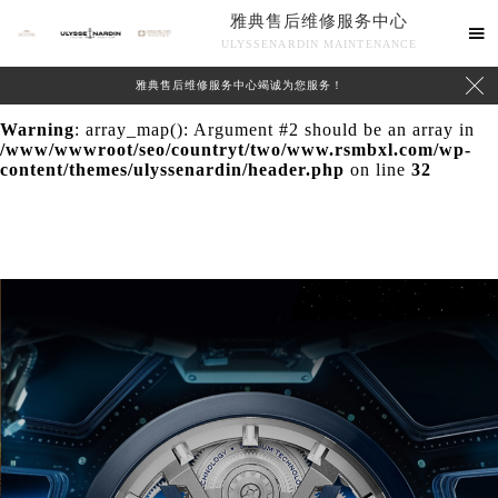
雅典售后维修服务中心
Warning
: extract() expects parameter 1 to be array, null

ULYSSENARDIN MAINTENANCE
given in
/www/wwwroot/seo/countryt/two/www.rsmbxl.com/wp-

雅典售后维修服务中心竭诚为您服务！
content/themes/ulyssenardin/header.php
on line
24
Warning
: array_map(): Argument #2 should be an array in
/www/wwwroot/seo/countryt/two/www.rsmbxl.com/wp-
content/themes/ulyssenardin/header.php
on line
32
中心介绍
联系我们