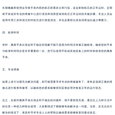
长期佩戴和使用会导致手表内部的机芯积累灰尘和污垢，这会影响机芯的正常运转。定期
将手表送到专业的维修中心进行清洗和润滑是保持机芯正常运转的关键步骤。专业人员会
使用专用工具和清洁剂对机芯进行彻底清洗，并在必要部位添加润滑油以减少摩擦力。
四、校准时间
有时，雅典手表出现走时不稳定的现象可能只是因为时间没有被正确校准。确保您的手表
与标准时间同步是非常重要的一步。您可以使用手机或其他设备上的时间来校准您的雅典
手表。
五、专业维修
如果上述方法都无法解决问题，则可能需要寻求专业的维修服务了。请务必选择正规的维
修点进行检查和修理，以确保您的爱表能够得到妥善处理并恢复正常的运行状态。
总之，在面对雅典手表出现走时不稳定的问题时，请不要惊慌失措。通过以上几种方法中
的任意一种或几种组合使用，大多数情况下都能够有效解决这一问题。当然，在无法自行
解决的情况下，请及时寻求专业人士的帮助以确保爱表能够恢复到最佳状态。