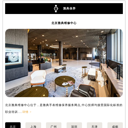
雅典保养
北京雅典维修中心
北京雅典维修中心位于，是雅典手表维修保养服务网点,中心技师均接受国际化标准的
上
职业培训....
详情 >
职业
北京
上海
广州
深圳
天津
成都