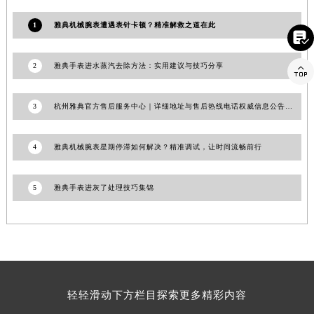
1
雅典机械腕表遭遇表针卡顿？精准解救之道在此

2
雅典手表进水蒸汽去除方法：实用建议与技巧分享

3
杭州雅典官方售后服务中心｜详细地址与售后热线电话权威信息公告（2026年7月最新）
4
雅典机械腕表星期停滞如何解决？精准调试，让时间流畅前行
5
雅典手表进灰了处理技巧集锦
轻轻滑动下方栏目探索更多精彩内容