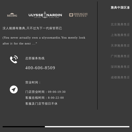
雅典中国区服
北京雅典售后
没人能拥有雅典,只不过为下一代保管而已
上海雅典售后
(You never actually own a ulyssenardin.You merely look
after it for the next ...”
天津雅典售后
广州雅典售后

总部服务热线
深圳雅典售后
400-606-8509
成都雅典售后
营业时间：

门店营业时间：09:00-19:30
客服在线时间：8:00-22:00
客服及门店节假日不休