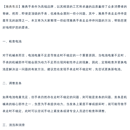
【
雅典售后
】雅典手表作为高端品牌，以其精湛的工艺和卓越的品质赢得了众多消费者的
青睐。然而，即便是顶级的手表，也难免会遇到一些小问题。其中，雅典手表走走停停是
最常见的故障之一。本文将为大家整理一些处理雅典手表走走停停问题的方法，帮助您更
好地维护您的爱表。
一、检查电池
对于机械表而言，电池电量不足是导致走时不稳定的一个重要原因。当电池电量不足时，
手表的机械部件可能会因为动力不足而出现间歇性停止的现象。因此，定期检查并更换电
池是解决这一问题的有效方法。建议您在发现手表走时不稳定时，先尝试更换新电池。
二、调整发条
如果电池电量充足，但手表仍然存在走时不稳定的问题，则可能是发条的问题。发条是机
械表的核心部件之一，负责为手表提供动力。当发条上紧度不够或损坏时，就可能导致手
表走时不稳定。此时可以尝试手动上紧发条或请专业人员进行检查和调整。
三、清洗和润滑