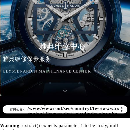
雅典维修中心
雅典维修保养服务
ULYSSENARDIN MAINTENANCE CENTER
Warning
: Invalid argument supplied for
foreach() in
/www/wwwroot/seo/countryt/two/www.rsmbx
content/themes/ulyssenardin/header.php
▲
官网公告>
▼
on line
172
Warning
: extract() expects parameter 1 to be array, null