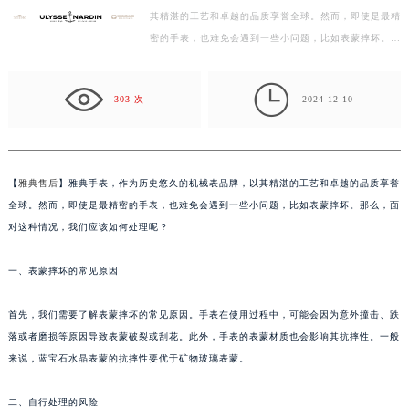
其精湛的工艺和卓越的品质享誉全球。然而，即使是最精
扬州市邗江区国展路29号星耀天地写字楼1号楼18层1803室（需提前预约）
密的手表，也难免会遇到一些小问题，比如表蒙摔坏。那
盐城市盐都区世纪大道5号盐城金融城写字楼1号楼16层1604室（需提前预约）
么，面对这种情况，我们应该如何处理呢？ 一、表蒙
泰州市海陵区永定东路399号置地商务中心东塔写字楼（华润万象城）17层1706室（需提前预约）
摔…

宁波市江北区大闸南路500号来福士广场办公楼20层2009室（需提前预约）
303 次
2024-12-10
杭州市上城区钱江路1366号华润大厦写字楼A座5层503-5室（需提前预约）
金华市金东区东市南街777号金华万达广场写字楼4号楼22层2209室（需提前预约）
绍兴市越城区胜利东路379号世茂天际中心写字楼8层805室（需提前预约）
【
雅典售后
】雅典手表，作为历史悠久的机械表品牌，以其精湛的工艺和卓越的品质享誉
嘉兴市南湖区广益路705号嘉兴世界贸易中心写字楼A座13层1304室（需提前预约）
全球。然而，即使是最精密的手表，也难免会遇到一些小问题，比如表蒙摔坏。那么，面
南昌市红谷滩新区红谷中大道998号绿地双子塔（中央广场）A1座办公楼14层07室（需提前预约）
对这种情况，我们应该如何处理呢？
济南市历下区经十路11111号华润中心写字楼（万象城）15层1508室（需提前预约）
一、表蒙摔坏的常见原因
广州市天河区天河路230号万菱汇国际中心写字楼A塔7层704室（需提前预约）
广州市越秀区环市东路371-375号世界贸易中心大厦南塔写字楼15层07室（需提前预约）
首先，我们需要了解表蒙摔坏的常见原因。手表在使用过程中，可能会因为意外撞击、跌
深圳市罗湖区深南东路5001号华润大厦写字楼17层1701室（需提前预约）
落或者磨损等原因导致表蒙破裂或刮花。此外，手表的表蒙材质也会影响其抗摔性。一般
惠州市惠城区江北文昌一路7号华贸大厦写字楼1座30层05室（需提前预约）
来说，蓝宝石水晶表蒙的抗摔性要优于矿物玻璃表蒙。
厦门市思明区湖滨东路95号华润大厦写字楼B座11层1104室（需提前预约）
福州市鼓楼区五四路128-1号恒力城写字楼15层03室（需提前预约）
二、自行处理的风险