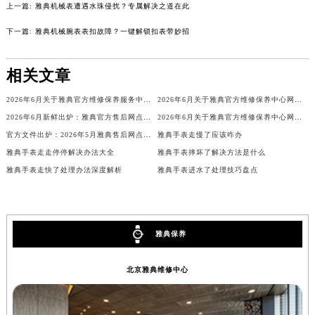
上一篇:
雅典机械表遭遇水珠侵扰？专属解决之道在此
内蒙古自治区兴安盟市乌兰浩特市兴安大街雅典售后服务中心（需提前预约）
下一篇:
雅典机械腕表表扣故障？一键解锁扣表带妙招
山西省大同市平城区迎宾街雅典售后服务中心（需提前预约）
山西省晋城市城区黄华街雅典售后服务中心（需提前预约）
相关文章
山西省晋中市榆次区顺城街雅典售后服务中心（需提前预约）
山西省临汾市尧都区解放路雅典售后服务中心（需提前预约）
2026年6月关于雅典官方维修保养服务中心搬迁及新增的正式文件文本
2026年6月关于雅典官方维修保养中心网点搬迁及新增的公告
山西省吕梁市离石区永宁中路与建设街交叉口雅典售后服务中心（需提前预约）
2026年6月新鲜出炉：雅典官方售后网点迁址与新增详情
2026年6月关于雅典官方维修保养中心网点搬迁新增的正式文件内容全面公开
山西省朔州市朔城区怡西路与鄯阳西街交汇处雅典售后服务中心（需提前预约）
官方文件出炉：2026年5月雅典售后网点调整（搬迁+新增）
雅典手表走慢了应该咋办
山西省忻州市忻府区和平东街与七一南路交叉口雅典售后服务中心（需提前预约）
雅典手表走走停停解决办法大全
雅典手表摔坏了解决方法是什么
雅典手表走快了处理办法深度解析
雅典手表进水了处理技巧盘点
山西省阳泉市郊区平阳东街与新城大道交叉口雅典售后服务中心（需提前预约）
山西省运城市盐湖区河东街雅典售后服务中心（需提前预约）
山西省长治市潞州区英雄中路雅典售后服务中心（需提前预约）
山西省太原市迎泽区迎泽街道解放路15号亨得利名表维修授权店3楼雅典售后服务中心（需提前预约）
雅典保养
天津市和平区赤峰道136号天津国际金融中心26层2603室雅典售后服务中心（需提前预约）
安徽省安庆市迎江区人民路雅典售后服务中心（需提前预约）
北京雅典维修中心
安徽省蚌埠市蚌山区淮河路雅典售后服务中心（需提前预约）
安徽省亳州市谯城区魏武大道雅典售后服务中心（需提前预约）