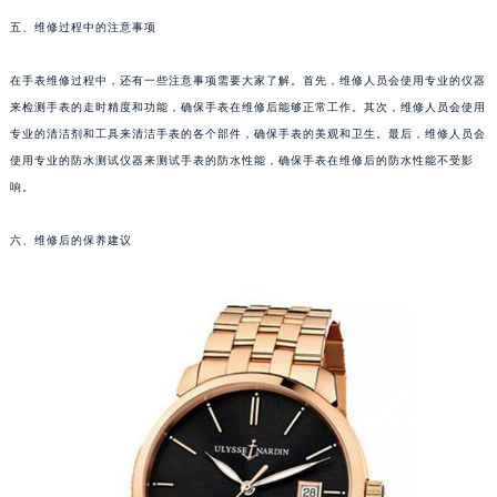
武汉市江汉区解放大道686号世界贸易大厦38层09室（需提前预约）
五、维修过程中的注意事项
南宁市青秀区金湖路59号地王大厦12楼1224室（需提前预约）
在手表维修过程中，还有一些注意事项需要大家了解。首先，维修人员会使用专业的仪器
合肥市蜀山区潜山路111号万象城华润大厦B座12楼03室（需提前预约）
来检测手表的走时精度和功能，确保手表在维修后能够正常工作。其次，维修人员会使用
泉州市丰泽区宝洲路729号浦西万达中心写字楼A座7楼709室（需提前预约）
专业的清洁剂和工具来清洁手表的各个部件，确保手表的美观和卫生。最后，维修人员会
青岛市南区山东路6号华润大厦B座22层04室（需提前预约）
使用专业的防水测试仪器来测试手表的防水性能，确保手表在维修后的防水性能不受影
烟台市芝罘区胜利路139号万达金融中心A座907室（需提前预约）
响。
长春市朝阳区西安大路727号中银大厦A座(旺进大厦)18层09室（需提前预约）
贵阳市南明区都司高架桥路33号亨特国际金融中心14楼14D（需提前预约）
六、维修后的保养建议
昆明市盘龙区北京路928号同德昆明广场写字楼10层06室（需提前预约）
石家庄市长安区中山东路39号勒泰中心写字楼B座13层07室（需提前预约）
西安市碑林区南关正街88号华侨城长安国际中心E座6楼10室（需提前预约）
海口市龙华区金贸东路5号海口华润大厦B座17层1707室（需提前预约）
唐山市路南区新华东道100号万达广场写字楼A座10层1002室（需提前预约）
台州市椒江区东海大道1800号腾达中心东1幢20楼2002室（需提前预约）
内蒙古自治区呼和浩特市玉泉区大学西街70号华润万象城写字楼（鄂尔多斯大厦）23层2326室（需提前预约）
甘肃省兰州市七里河区西津西路16号兰州中心写字楼21层2102室（需提前预约）