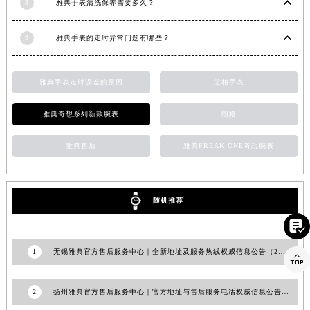
8
雅典手表清洗保养需要多久？
山东省潍坊市奎文区东风东街雅典售后服务中心（需提前预约）
山东省枣庄市滕州市北辛路与善国路交叉口雅典售后服务中心（需提前预约）
9
雅典手表的走时异常问题有哪些？
山东省淄博市张店区金晶大道雅典售后服务中心（需提前预约）
上海市黄浦区南京东路299号宏伊国际广场写字楼8层806室雅典售后服务中心（需提前预约）
雅典手表走时误差的原因
芝柏手表
上海市徐汇区虹桥路3号港汇中心2座37层3705室雅典售后服务中心（需提前预约）
浙江省杭州市上城区钱江路1366号华润大厦A座5层503-5室雅典售后服务中心（需提前预约）
雅典奇想系列新款腕表
朗格
浙江省湖州市吴兴区劳动路雅典售后服务中心（需提前预约）
雅典售后
雅典FREAK ONE奇想腕表
浙江省嘉兴市南湖区广益路705号嘉兴世界贸易中心A座13层1304室雅典售后服务中心（需提前预约）
浙江省金华市金东区东市南街777号金华万达广场4号楼22楼2209室雅典售后服务中心（需提前预约）
浙江省丽水市莲都区解放街雅典售后服务中心（需提前预约）
随机推荐
浙江省宁波市江北区大闸南路500号来福士广场办公楼20层2009室雅典售后服务中心（需提前预约）

浙江省衢州市柯城区上街雅典售后服务中心（需提前预约）
浙江省绍兴市越城区胜利东路379号世茂天际中心写字楼8层805室雅典售后服务中心（需提前预约）
1
无锡雅典官方售后服务中心｜全新地址及服务热线权威信息公告（2026年7月最新）

浙江省舟山市定海区解放东路雅典售后服务中心（需提前预约）
澳门特别行政区大堂区议事亭前地（新马路）雅典售后服务中心（需提前预约）
2
扬州雅典官方售后服务中心｜官方地址与售后服务电话权威信息公告（2026年7月最新）
澳门特别行政区风顺堂区南湾大马路雅典售后服务中心（需提前预约）