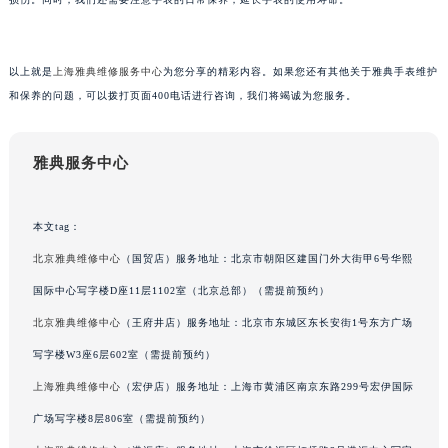
吉林省梅河口市新华街道梅河大街雅典售后服务中心（需提前预约）
吉林省四平市铁东区紫气大路与南九经街交汇处雅典售后服务中心（需提前预约）
以上就是
上海雅典维修服务中心
为您分享的精彩内容。如果您还有其他关于雅典手表维护
吉林省松原市宁江区五环大街雅典售后服务中心（需提前预约）
和保养的问题，可以拨打页面400电话进行咨询，我们将竭诚为您服务。
吉林省通化市东昌区环通乡江南大街雅典售后服务中心（需提前预约）
吉林省延边市延吉市解放路雅典售后服务中心（需提前预约）
辽宁省鞍山市铁东区站前街雅典售后服务中心（需提前预约）
雅典服务中心
辽宁省本溪市平山区胜利路雅典售后服务中心（需提前预约）
辽宁省朝阳市双塔区新华路雅典售后服务中心（需提前预约）
本文tag：
辽宁省丹东市振兴区七经街雅典售后服务中心（需提前预约）
北京雅典维修中心
（国贸店）服务地址：北京市朝阳区建国门外大街甲6号华熙
辽宁省抚顺市新抚区东一路雅典售后服务中心（需提前预约）
国际中心写字楼D座11层1102室（北京总部）（需提前预约）
辽宁省阜新市海州区解放大街雅典售后服务中心（需提前预约）
北京雅典维修中心
（王府井店）服务地址：北京市东城区东长安街1号东方广场
辽宁省葫芦岛市连山区中央路雅典售后服务中心（需提前预约）
辽宁省锦州市古塔区中央大街雅典售后服务中心（需提前预约）
写字楼W3座6层602室（需提前预约）
辽宁省辽阳市白塔区新运大街雅典售后服务中心（需提前预约）
上海雅典维修中心
（宏伊店）服务地址：上海市黄浦区南京东路299号宏伊国际
辽宁省盘锦市兴隆台区石油大街雅典售后服务中心（需提前预约）
广场写字楼8层806室（需提前预约）
辽宁省铁岭市银州区南马路雅典售后服务中心（需提前预约）