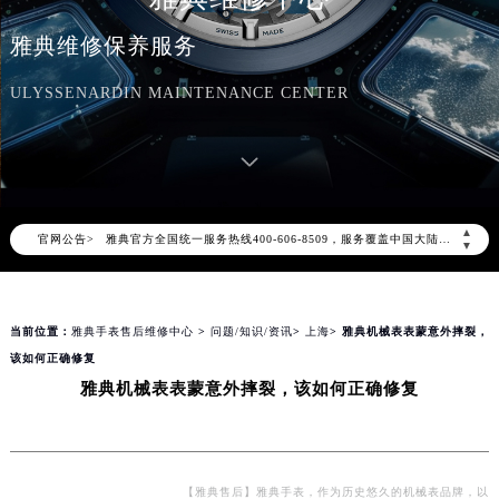
雅典维修保养服务
ULYSSENARDIN MAINTENANCE CENTER
2026年8月雅典中国区售后服务网络优化升级公告
2026年8月雅典全国官方售后客户服务热线：400-606-8509
雅典官方全国统一服务热线400-606-8509，服务覆盖中国大陆、香港、澳门、台湾全部区域（非大陆需加拨“+86”）
▲
官网公告>
2026年8月雅典售后服务中心最新网点地址：
▼
北京市朝阳区建国门外大街甲6号华熙国际中心写字楼D座11层1102室（北京总部）（需提前预约）
北京市东城区东长安街1号东方广场写字楼W3座6层602室（需提前预约）
当前位置：
雅典手表售后维修中心
>
问题/知识/资讯
>
上海
> 雅典机械表表蒙意外摔裂，
天津市和平区赤峰道136号天津国际金融中心写字楼26层2603室（需提前预约）
该如何正确修复
上海市徐汇区虹桥路3号港汇中心写字楼2座37层3705室（需提前预约）
雅典机械表表蒙意外摔裂，该如何正确修复
上海市黄浦区南京东路299号宏伊国际广场写字楼8层806室（需提前预约）
南京市秦淮区中山南路1号（新街口）南京中心写字楼22层C1-1室（需提前预约）
常州市新北区龙锦路1590号现代传媒中心写字楼5号楼10层1008室（需提前预约）
徐州市鼓楼区淮海东路29号苏宁广场IFC国际金融中心写字楼35层3508室（需提前预约）
【雅典售后】雅典手表，作为历史悠久的机械表品牌，以