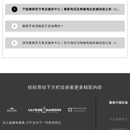
澳门特别行政区花地玛堂区关闸广场雅典售后服务中心（需提前预约）
3
宁波雅典官方售后服务中心｜最新电话及维修地址权威信息公告（2026年7月最新）
澳门特别行政区花王堂区大三巴商圈雅典售后服务中心（需提前预约）
澳门特别行政区嘉模堂区官也街雅典售后服务中心（需提前预约）
4
雅典手表消磁是不是免费的？
澳门省路氹城市金光大道雅典售后服务中心（需提前预约）
澳门特别行政区望德堂区塔石广场雅典售后服务中心（需提前预约）
5
深圳雅典官方售后服务中心｜官方地址与维修热线权威信息公告（2026年7月最新）
福建省福州市鼓楼区五四路128-1号恒力城写字楼15层03室雅典售后服务中心（需提前预约）
福建省厦门市思明区湖滨东路95号万象城华润大厦B座11层1104室雅典售后服务中心（需提前预约）
广东省潮州市潮安区新风路与潮汕路交汇处雅典售后服务中心（需提前预约）
广东省广州市天河区天河路230号万菱汇国际中心A塔7层704室雅典售后服务中心（需提前预约）
广东省广州市越秀区环市东路371-375号世界贸易中心大厦南塔15层1507室雅典售后服务中心（需提前预约）
轻轻滑动下方栏目探索更多精彩内容
广东省河源市源城区越王大道雅典售后服务中心（需提前预约）
广东省惠州市惠城区江北文昌一路7号华贸大厦1座30层3005室雅典售后服务中心（需提前预约）
雅典中国区服
广东省江门市蓬江区广场西路雅典售后服务中心（需提前预约）
广东省揭阳市榕城进贤门步行街雅典售后服务中心（需提前预约）
北京雅典售后
广东省茂名市电白区水东街道迎宾大道雅典售后服务中心（需提前预约）
没人能拥有雅典,只不过为下一代保管而已
广东省梅州市梅江区金燕大道雅典售后服务中心（需提前预约）
上海雅典售后