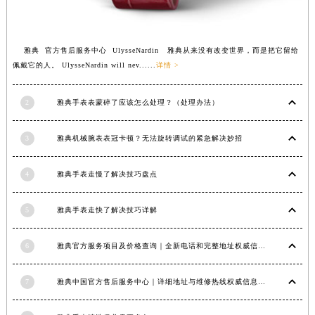
江西省九江市浔阳区浔阳路雅典售后服务中心（需提前预约）
江西省南昌市红谷滩新区红谷中大道998号绿地双子塔（中央广场）A1座办公楼14层1407室雅典售后服务中心（需提前预约）
雅典 官方售后服务中心 UlysseNardin 雅典从来没有改变世界，而是把它留给
江西省萍乡市安源区萍安北大道与康庄路交叉口雅典售后服务中心（需提前预约）
佩戴它的人。 UlysseNardin will nev......
详情 >
江西省上饶市信州区滨江西路雅典售后服务中心（需提前预约）
江西省新余市渝水区北湖西路雅典售后服务中心（需提前预约）
2
雅典手表表蒙碎了应该怎么处理？（处理办法）
江西省宜春市袁州区中山中路雅典售后服务中心（需提前预约）
江西省鹰潭市月湖区胜利东路雅典售后服务中心（需提前预约）
3
雅典机械腕表表冠卡顿？无法旋转调试的紧急解决妙招
山东省德州市德城区东风中路雅典售后服务中心（需提前预约）
山东省东营市东营区济南路雅典售后服务中心（需提前预约）
4
雅典手表走慢了解决技巧盘点
山东省济南市历下区经十路11111号华润中心写字楼（万象城）15层1508室雅典售后服务中心（需提前预约）
5
雅典手表走快了解决技巧详解
山东省济宁市任城区太白楼路雅典售后服务中心（需提前预约）
山东省莱芜市文化南路8号银座商城名表维修一楼名表维修雅典售后服务中心（需提前预约）
6
雅典官方服务项目及价格查询｜全新电话和完整地址权威信息通知（2026年6月最新）
山东省临沂市兰山区解放路雅典售后服务中心（需提前预约）
山东省日照市东港区烟台路雅典售后服务中心（需提前预约）
7
雅典中国官方售后服务中心｜详细地址与维修热线权威信息公示（2026年7月最新）
山东省泰安市泰山区财源街道泰山大街雅典售后服务中心（需提前预约）
山东省威海市环翠区新威海路89号振华商厦一楼名表维修雅典售后服务中心（需提前预约）