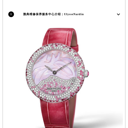
福建省三明市三元区东乾二路雅典售后服务中心（需提前预约）
福建省漳州市龙文区步港路雅典售后服务中心（需提前预约）
1
雅典维修保养服务中心介绍 | UlysseNardin
江苏省常州市新北区龙锦路1590号现代传媒中心5号楼10层1008室雅典售后服务中心（需提前预约）
江苏省淮安市清江浦区淮海北路雅典售后服务中心（需提前预约）
江苏省连云港市海州区通灌北路雅典售后服务中心（需提前预约）
江苏省南京市秦淮区中山南路1号南京中心22层22-C1-C3室雅典售后服务中心（需提前预约）
江苏省宿迁市宿城区西湖路雅典售后服务中心（需提前预约）
江苏省泰州市海陵区永定东路399号置地商务中心东塔（华润万象城）17层1706室雅典售后服务中心（需提前预约）
江苏省徐州市鼓楼区淮海东路29号苏宁广场IFC国际金融中心35层3508室雅典售后服务中心（需提前预约）
江苏省盐城市盐都区世纪大道5号盐城金融城写字楼1号楼16层1604室雅典售后服务中心（需提前预约）
江苏省扬州市邗江区国展路29号星耀天地写字楼1号楼18层1803室雅典售后服务中心（需提前预约）
江苏省镇江市京口区中山东路雅典售后服务中心（需提前预约）
江西省抚州市临川区赣东大道雅典售后服务中心（需提前预约）
江西省赣州市章贡区文清路雅典售后服务中心（需提前预约）
江西省吉安市吉州区井冈山大道雅典售后服务中心（需提前预约）
江西省景德镇市珠山区珠山中路雅典售后服务中心（需提前预约）