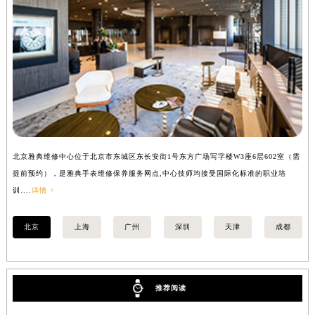
安徽省池州市贵池区长江路雅典售后服务中心（需提前预约）
安徽省滁州市琅琊区南谯北路雅典售后服务中心（需提前预约）
安徽省阜阳市颍州区颍州北路雅典售后服务中心（需提前预约）
安徽省淮北市相山区淮海路雅典售后服务中心（需提前预约）
安徽省淮南市田家庵区国庆中路雅典售后服务中心（需提前预约）
安徽省黄山市屯溪区黄山西路雅典售后服务中心（需提前预约）
安徽省六安市金安区解放中路雅典售后服务中心（需提前预约）
安徽省马鞍山市雨山区湖南西路雅典售后服务中心（需提前预约）
北京雅典维修中心位于北京市东城区东长安街1号东方广场写字楼W3座6层602室（需
上
安徽省宿州市埇桥区人民中路雅典售后服务中心（需提前预约）
提前预约），是雅典手表维修保养服务网点,中心技师均接受国际化标准的职业培
前
训....
详情 >
详情
安徽省铜陵市铜官区石城大道雅典售后服务中心（需提前预约）
安徽省芜湖市镜湖区中山路步行街雅典售后服务中心（需提前预约）
北京
上海
广州
深圳
天津
成都
安徽省宣城市宣州区叠嶂西路雅典售后服务中心（需提前预约）
福建省龙岩市新罗区九一南路雅典售后服务中心（需提前预约）
福建省南平市建阳区人民西路雅典售后服务中心（需提前预约）
推荐阅读
福建省宁德市蕉城区天湖东路雅典售后服务中心（需提前预约）
福建省莆田市城厢区霞林街道荔华东大道雅典售后服务中心（需提前预约）