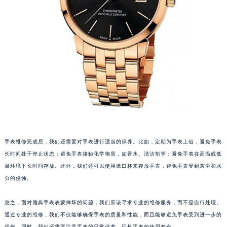
重庆市解放碑渝中区民权路28号英利国际金融中心写字楼20层01室（需提前预约）
黑龙江省大庆市萨尔图区会战大街雅典售后服务中心（需提前预约）
黑龙江省鹤岗市向阳区红军路雅典售后服务中心（需提前预约）
黑龙江省黑河市爱辉区中央街雅典售后服务中心（需提前预约）
黑龙江省鸡西市鸡冠区红军路雅典售后服务中心（需提前预约）
黑龙江省佳木斯市向阳区长安路雅典售后服务中心（需提前预约）
黑龙江省牡丹江市东安区太平路雅典售后服务中心（需提前预约）
黑龙江省七台河市桃山区大同街雅典售后服务中心（需提前预约）
黑龙江省齐齐哈尔市龙沙区龙华路雅典售后服务中心（需提前预约）
黑龙江省双鸭山市尖山区新兴大街雅典售后服务中心（需提前预约）
手表维修完成后，我们还需要对手表进行适当的保养。比如，定期为手表上链，避免手表
黑龙江省绥化市北林区新华街与康庄路交叉口雅典售后服务中心（需提前预约）
长时间处于停止状态；避免手表接触化学物质，如香水、清洁剂等；避免手表在高温或低
黑龙江省伊春市伊美区通河路雅典售后服务中心（需提前预约）
温环境下长时间存放。此外，我们还可以使用漱口杯来存放手表，避免手表受到灰尘和水
分的侵蚀。
吉林省白城市洮北区明仁南街雅典售后服务中心（需提前预约）
吉林省白山市浑江区浑江大街雅典售后服务中心（需提前预约）
总之，面对雅典手表表蒙摔坏的问题，我们应该寻求专业的维修服务，而不是自行处理。
吉林省吉林市船营区河南街雅典售后服务中心（需提前预约）
通过专业的维修，我们不仅能够确保手表的质量和性能，而且能够避免手表受到进一步的
吉林省辽源市龙山区人民大街雅典售后服务中心（需提前预约）
损伤。同时，我们还需要注意手表的日常保养，延长手表的使用寿命。