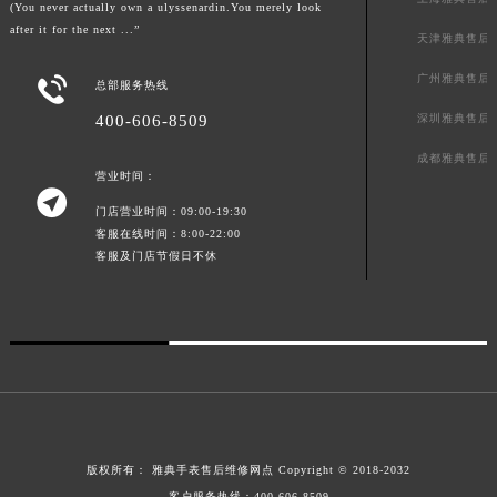
(You never actually own a ulyssenardin.You merely look
广东省清远市清城区湖西路雅典售后服务中心（需提前预约）
after it for the next ...”
天津雅典售后
广东省汕头市龙湖区长平路雅典售后服务中心（需提前预约）
广州雅典售后

广东省汕尾市城区香洲街道园林社区翠园街雅典售后服务中心（需提前预约）
总部服务热线
广东省韶关市武江区芙蓉新区与老城中心交汇处雅典售后服务中心（需提前预约）
深圳雅典售后
400-606-8509
广东省深圳市罗湖区深南东路5001号华润大厦17层1701室雅典售后服务中心（需提前预约）
成都雅典售后
营业时间：
广东省阳江市江城区东风一路雅典售后服务中心（需提前预约）

广东省云浮市云城区金山路雅典售后服务中心（需提前预约）
门店营业时间：09:00-19:30
客服在线时间：8:00-22:00
广东省湛江市赤坎区观海北路雅典售后服务中心（需提前预约）
客服及门店节假日不休
广东省肇庆市端州区信安大道与砚都大道交汇处雅典售后服务中心（需提前预约）
广西壮族自治区百色市右江区中山二路雅典售后服务中心（需提前预约）
广西壮族自治区北海市海城区北京路雅典售后服务中心（需提前预约）
广西壮族自治区崇左市江州区石景林街道友谊大道与丽川路交汇处雅典售后服务中心（需提前预约）
广西壮族自治区防城港市港口区金花茶大道雅典售后服务中心（需提前预约）
广西壮族自治区贵港市港北区港城街道布山大道与仙衣路交叉口雅典售后服务中心（需提前预约）
广西壮族自治区桂林市秀峰区红岭路雅典售后服务中心（需提前预约）
版权所有：
雅典手表售后维修网点
Copyright © 2018-2032
广西壮族自治区河池市金城江区金城江街道朝阳路雅典售后服务中心（需提前预约）
客户服务热线：
400-606-8509