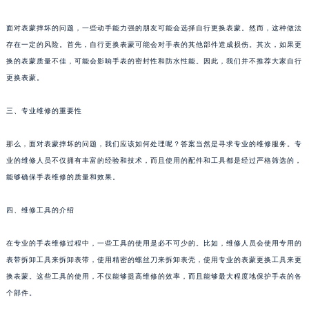
成都市锦江区人民东路6号SAC东原中心写字楼24层2406B室（需提前预约）
面对表蒙摔坏的问题，一些动手能力强的朋友可能会选择自行更换表蒙。然而，这种做法
重庆市江北区观音桥步行街2号融恒时代广场写字楼9层902室（需提前预约）
存在一定的风险。首先，自行更换表蒙可能会对手表的其他部件造成损伤。其次，如果更
长沙市芙蓉区定王台街道建湘路393号世茂环球金融中心写字楼（芙蓉广场）10层13室（需提前预约）
换的表蒙质量不佳，可能会影响手表的密封性和防水性能。因此，我们并不推荐大家自行
郑州市二七区铭功路10号华润大厦写字楼29层2905室（需提前预约）
更换表蒙。
太原市迎泽区解放路15号亨得利名表服务中心（品牌授权店）3层整层（需提前预约）
沈阳市沈河区中街路137号亨得利名表服务中心（品牌授权店）1层整层（需提前预约）
三、专业维修的重要性
沈阳市沈河区中街路83号亨得利名表服务中心（品牌授权店）1层整层（需提前预约）
那么，面对表蒙摔坏的问题，我们应该如何处理呢？答案当然是寻求专业的维修服务。专
乌鲁木齐市天山区红山路26号时代广场（CCMALL）C座17层17-B（需提前预约）
业的维修人员不仅拥有丰富的经验和技术，而且使用的配件和工具都是经过严格筛选的，
温州市鹿城区锦绣路1067号置信广场10层1015室（需提前预约）
能够确保手表维修的质量和效果。
哈尔滨市道里区友谊西路600号富力中心T2座写字楼29层03室（需提前预约）
大连市中山区人民路15号国际金融大厦7层G室（需提前预约）
四、维修工具的介绍
佛山市禅城区季华五路57号万科金融中心C座12层1205室（需提前预约）
在专业的手表维修过程中，一些工具的使用是必不可少的。比如，维修人员会使用专用的
东莞市东城街道鸿福东路1号民盈国贸中心T1写字楼9层907室（需提前预约）
表带拆卸工具来拆卸表带，使用精密的螺丝刀来拆卸表壳，使用专业的表蒙更换工具来更
无锡市梁溪区人民中路139号恒隆广场写字楼1座11层1104室（需提前预约）
换表蒙。这些工具的使用，不仅能够提高维修的效率，而且能够最大程度地保护手表的各
南通市崇川区工农路57号圆融广场写字楼16层1603室（需提前预约）
个部件。
苏州市苏州工业园区星港街199号苏州中心办公楼C座22层08室（需提前预约）