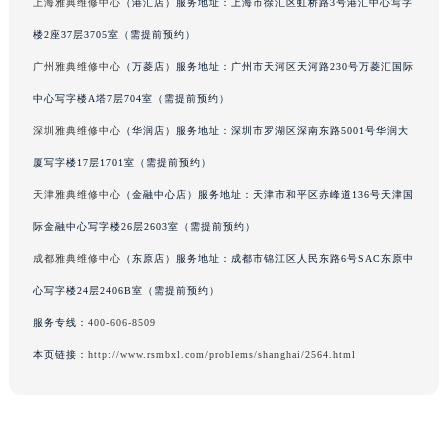
上海雅典维修中心
（港汇店）服务地址：上海市徐汇区虹桥路3号港汇中心写字
辽宁省营口市站前区市府路与渤海大街交叉口雅典售后服务中心（需提前预约）
楼2座37层3705室（需提前预约）
辽宁省沈阳市沈河区中街路137号亨得利名表维修授权店1楼雅典售后服务中心（需提前预约）
广州雅典维修中心
（万菱店）服务地址：广州市天河区天河路230号万菱汇国际
辽宁省沈阳市沈河区中街路83号亨得利名表维修授权店1楼雅典售后服务中心（需提前预约）
中心写字楼A塔7层704室（需提前预约）
北京市朝阳区建国门外大街甲6号华熙国际中心D座11层1102室雅典售后服务中心（北京总部）（需提前预约）
北京市东城区东长安街1号王府井东方广场W3座6层602室雅典售后服务中心（需提前预约）
深圳雅典维修中心
（华润店）服务地址：深圳市罗湖区深南东路5001号华润大
河北省保定市竞秀区朝阳北大街北国先天下雅典售后服务中心（需提前预约）
厦写字楼17层1701室（需提前预约）
内蒙古自治区阿拉善盟市左旗土尔扈特大街雅典售后服务中心（需提前预约）
天津雅典维修中心
（金融中心店）服务地址：天津市和平区赤峰道136号天津国
内蒙古自治区巴彦淖尔市临河区新华街雅典售后服务中心（需提前预约）
际金融中心写字楼26层2603室（需提前预约）
内蒙古自治区包头市青山区幸福路甲3号王府井百货名表维修雅典售后服务中心（需提前预约）
成都雅典维修中心
（东原店）服务地址：成都市锦江区人民东路6号SAC东原中
内蒙古自治区赤峰市红山区哈达街雅典售后服务中心（需提前预约）
心写字楼24层2406B室（需提前预约）
内蒙古自治区鄂尔多斯市东胜区伊金霍洛街雅典售后服务中心（需提前预约）
服务专线：
400-606-8509
内蒙古自治区呼伦贝尔市海拉尔区中央街雅典售后服务中心（需提前预约）
内蒙古自治区通辽市科尔沁区明仁大街雅典售后服务中心（需提前预约）
本页链接：
http://www.rsmbxl.com/problems/shanghai/2564.html
内蒙古自治区乌海市海勃湾区人民南路雅典售后服务中心（需提前预约）
内蒙古自治区乌兰察布市集宁区恩和大街雅典售后服务中心（需提前预约）
内蒙古自治区锡林郭勒盟市锡林浩特市光明街与额尔敦路交叉口雅典售后服务中心（需提前预约）